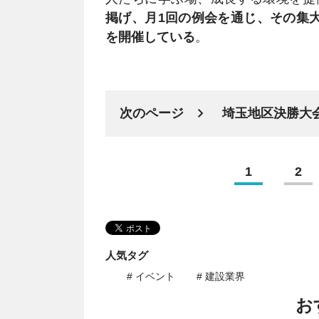
掲げ、月1回の例会を通じ、その集
を開催している
。
次のページ
埼玉地区決勝大
1
2
人気タグ
# イベント
# 建設業界
お