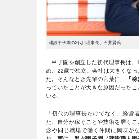
建設甲子園の3代目理事長、石井賢氏
甲子園を創立した初代理事長は、1
め、22歳で独立。会社は大きくな
た。そんなとき先輩の言葉に、
「稼
っていたことが大きな原因だったこ
いる。
「初代の理事長だけでなく、経営
た、自分が稼ぐことや技術を磨くこ
念や同じ職場で働く仲間に興味が
ね。
実は、私が甲子園（建設職人甲