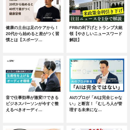
健康の土台は足のケアから！
FRBの利下げとトランプ大統
20代から始めると差がつく習
領【やさしいニュースワード
慣とは【スポーツ…
解説】
専門家インタビュー
ニュース
音で仕事効率が激変!?できる
AIのプロが「AIは完全じゃな
ビジネスパーソンが今すぐ整
い」と断言！「むしろ人が管
えるべきオーディ…
理する未来にな…
企業インタビュー
企業インタビュー