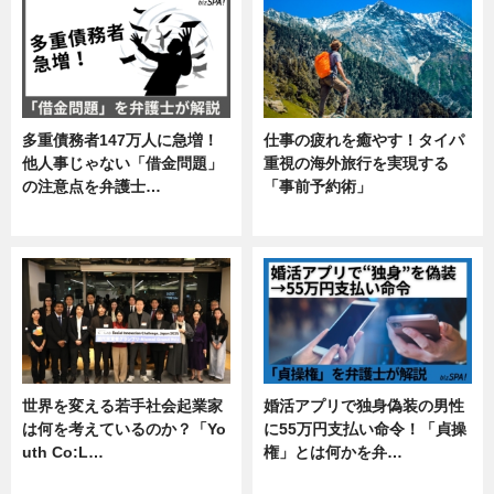
多重債務者147万人に急増！
仕事の疲れを癒やす！タイパ
他人事じゃない「借金問題」
重視の海外旅行を実現する
の注意点を弁護士…
「事前予約術」
専門家インタビュー
暮らし
世界を変える若手社会起業家
婚活アプリで独身偽装の男性
は何を考えているのか？「Yo
に55万円支払い命令！「貞操
uth Co:L…
権」とは何かを弁…
スキル
専門家インタビュー