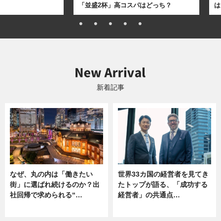
「並盛2杯」高コスパはどっち？
は
新着記事
なぜ、丸の内は「働きたい
世界33カ国の経営者を見てき
街」に選ばれ続けるのか？出
たトップが語る、「成功する
社回帰で求められる“…
経営者」の共通点…
ニュース
ニュース