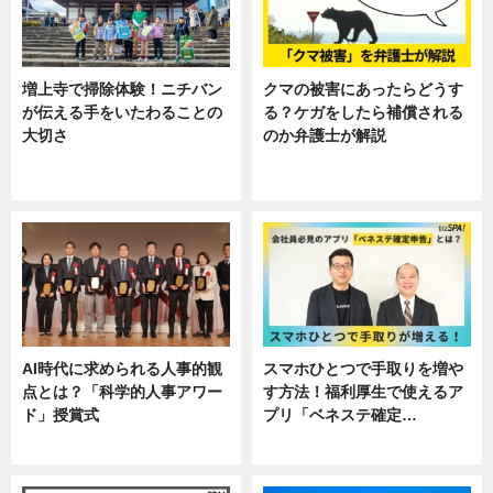
増上寺で掃除体験！ニチバン
クマの被害にあったらどうす
が伝える手をいたわることの
る？ケガをしたら補償される
大切さ
のか弁護士が解説
ニュース, 企業インタビュー, 暮ら
専門家インタビュー
し
AI時代に求められる人事的観
スマホひとつで手取りを増や
点とは？「科学的人事アワー
す方法！福利厚生で使えるア
ド」授賞式
プリ「ベネステ確定…
ニュース
企業インタビュー