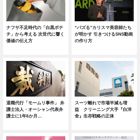
ナフサ不足時代の「白黒ポテ
“バズる”カリスマ美容師たち
チ」から考える 次世代に響く
が明かす 引きつけるSNS動画
価値の伝え方
の作り方
ニュース
ニュース
退職代行「モームリ事件」 弁
スーツ離れで市場半減も増
護士法人・オーシャン代表弁
益 クリーニング大手『白洋
護士に1年6か月…
舍』生存戦略の正体
ニュース
企業インタビュー