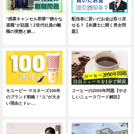
“残業キャンセル界隈”“静かな
配信者に貢いだお金は取り戻
退職”が話題！Z世代社員の離
せる？【弁護士に聞く男女問
職の実態と解…
題】
企業インタビュー
専門家インタビュー
キユーピー マヨネーズ100年
コーヒーの2050年問題【やさ
のブランド戦略！“ユ”が大き
しいニュースワード解説】
い理由とトレ…
ニュース
企業インタビュー