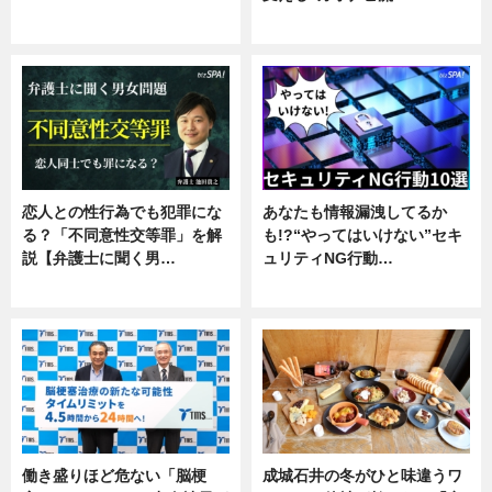
ニュース
企業インタビュー
恋人との性行為でも犯罪にな
あなたも情報漏洩してるか
る？「不同意性交等罪」を解
も!?“やってはいけない”セキ
説【弁護士に聞く男…
ュリティNG行動…
専門家インタビュー
専門家インタビュー
働き盛りほど危ない「脳梗
成城石井の冬がひと味違うワ