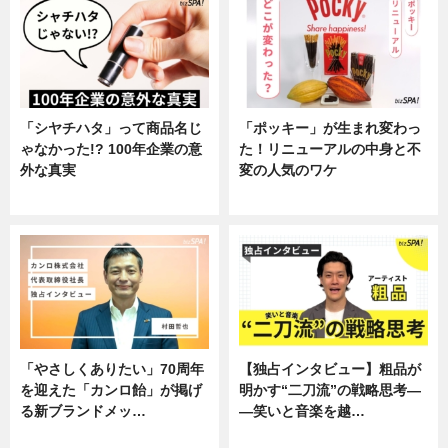
「シヤチハタ」って商品名じ
「ポッキー」が生まれ変わっ
ゃなかった!? 100年企業の意
た！リニューアルの中身と不
外な真実
変の人気のワケ
企業インタビュー
グルメ
「やさしくありたい」70周年
【独占インタビュー】粗品が
を迎えた「カンロ飴」が掲げ
明かす“二刀流”の戦略思考―
る新ブランドメッ…
―笑いと音楽を越…
企業インタビュー
エンタメ