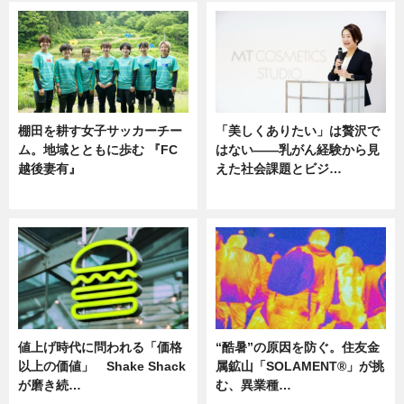
棚田を耕す女子サッカーチー
「美しくありたい」は贅沢で
ム。地域とともに歩む 『FC
はない――乳がん経験から見
越後妻有』
えた社会課題とビジ…
ニュース
ニュース
値上げ時代に問われる「価格
“酷暑”の原因を防ぐ。住友金
以上の価値」 Shake Shack
属鉱山「SOLAMENT®」が挑
が磨き続…
む、異業種…