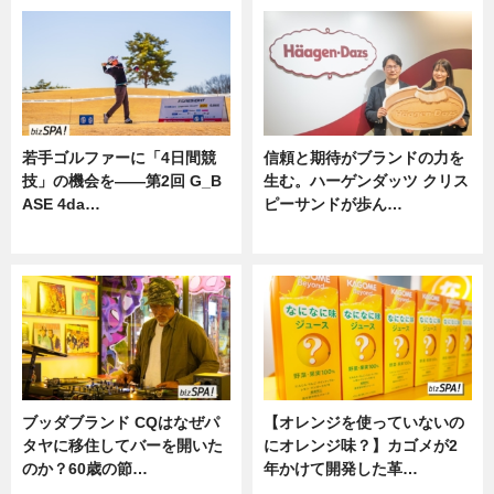
若手ゴルファーに「4日間競
信頼と期待がブランドの力を
技」の機会を——第2回 G_B
生む。ハーゲンダッツ クリス
ASE 4da…
ピーサンドが歩ん…
ニュース
ニュース
ブッダブランド CQはなぜパ
【オレンジを使っていないの
タヤに移住してバーを開いた
にオレンジ味？】カゴメが2
のか？60歳の節…
年かけて開発した革…