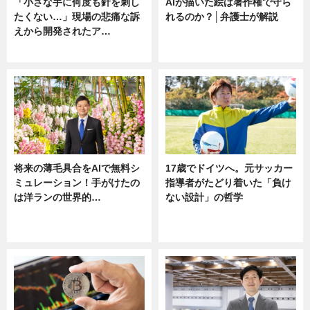
「小さな手に何度も針を刺し
AIが描いた絵は著作権で守ら
たくない…」現場の悲痛な訴
れるのか？│弁護士が解説
えから開発されたア…
ニュース
ニュース
将来の薄毛具合をAIで無料シ
17歳でドイツへ。元サッカー
ミュレーション！手がけたの
指導者がたどり着いた「負け
は洋ランの世界的…
ない設計」の哲学
ニュース
ニュース
sponsored by 河野メリクロン