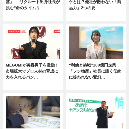
塞」──リクルート出身社長が
ケとは？他社が敵わない「商
挑む“命のタイムリ…
品力」2つの要
企業インタビュー
グルメ
MEGUMIが美容男子を激励！
“利他と挑戦”100億円企業
市場拡大でプロ人材の育成に
「フジ物産」社長に訊く伝統
力を入れるバン…
に捉われない変幻…
企業インタビュー
ニュース