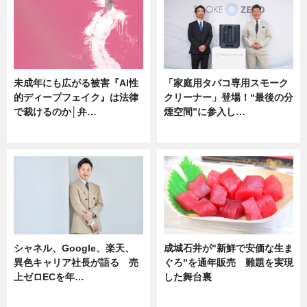
未成年にも広がる被害『AI性
「家庭用タバコ専用スモーク
的ディープフェイク』は法律
クリーナー」登場！“最後の分
で裁けるのか│弁…
煙空間”に参入し…
ニュース
ニュース
シャネル、Google、楽天、
成城石井が"新鮮で安価な生ま
異色キャリア社長が語る 売
ぐろ"を通年販売 難題を実現
上ゼロECを年…
した舞台裏
ニュース
ニュース