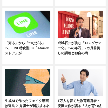
ニュース
ニュース
「売る」から「つながる」
成城石井が挑む「ロングサマ
へ。LINE特化型EC「Atouch
ー化」への布石。2カ月前倒
ストア」が…
しの調達と独自の商…
ニュース
ニュース
生成AIで作ったフェイク動画
1万人を育てた教育経営者・
は違法？ 弁護士が解説する名
安藤大作が語る『人が育つ組