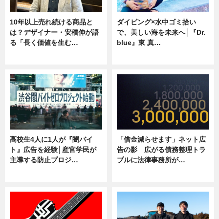
10年以上売れ続ける商品と
ダイビング×水中ゴミ拾い
は？デザイナー・安積伸が語
で、美しい海を未来へ│『Dr.
る「長く価値を生む…
blue』東 真…
ニュース
ニュース
高校生4人に1人が『闇バイ
「借金減らせます」ネット広
ト』広告を経験│産官学民が
告の影 広がる債務整理トラ
主導する防止プロジ…
ブルに法律事務所が…
ニュース
ニュース