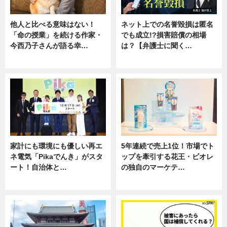
他人と比べる意味はない！
ネット上での名誉毀損は匿名
「命の授業」を続ける作家・
でも成立!?損害賠償の相場
今西乃子さんが語る幸…
は？【弁護士に聞く…
専門家インタビュー
専門家インタビュー
家計にも環境にも優しい再エ
5年連続で売上1位！市場でト
ネ電気「Pikaでんき」がスタ
ップを牽引する花王・ビオレ
ート！自治体と…
の独自のマーケテ…
ニュース
ニュース, 暮らし