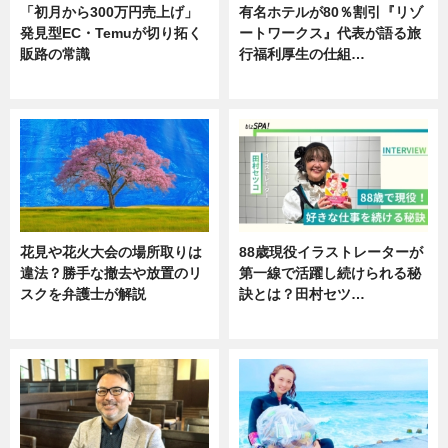
「初月から300万円売上げ」
有名ホテルが80％割引『リゾ
発見型EC・Temuが切り拓く
ートワークス』代表が語る旅
販路の常識
行福利厚生の仕組…
ニュース
ニュース
花見や花火大会の場所取りは
88歳現役イラストレーターが
違法？勝手な撤去や放置のリ
第一線で活躍し続けられる秘
スクを弁護士が解説
訣とは？田村セツ…
ニュース
専門家インタビュー