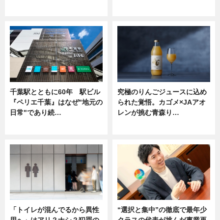
ニュース
ニュース
千葉駅とともに60年 駅ビル
究極のりんごジュースに込め
『ペリエ千葉』はなぜ"地元の
られた覚悟。カゴメ×JAアオ
日常"であり続…
レンが挑む青森り…
ニュース
ニュース
「トイレが混んでるから異性
“選択と集中”の徹底で最年少