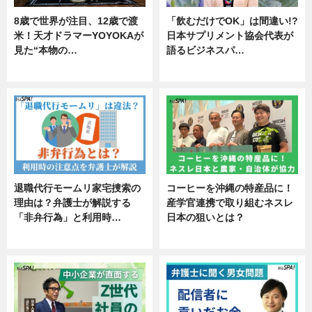
8歳で世界が注目、12歳で渡
「飲むだけでOK」は間違い!?
米！天才ドラマーYOYOKAが
日本サプリメント協会代表が
見た“本物の…
語るビジネスパ…
エンタメ
ニュース
退職代行モームリ家宅捜索の
コーヒーを沖縄の特産品に！
理由は？弁護士が解説する
産学官連携で取り組むネスレ
「非弁行為」と利用時…
日本の狙いとは？
専門家インタビュー
企業インタビュー