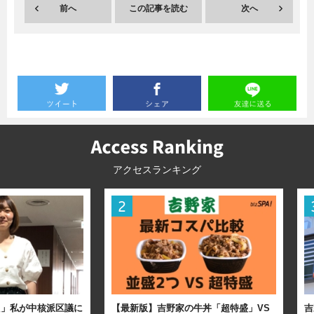
前へ
この記事を読む
次へ
暮らし
エンタメ
連載一覧
アクセスランキング
た」私が中核派区議に
【最新版】吉野家の牛丼「超特盛」VS
吉