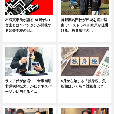
布袋寅泰氏が語る AI 時代の
首都圏名門校が茨城を選ぶ理
音楽とは？バンタンが開校す
由 アーストラベル水戸が仕掛
る音楽学校の目…
ける、教育旅行の…
ニュース
ニュース
ランチ代が倍増!?「食事補助
4月から始まる「独身税」負
非課税枠拡大」がビジネスパ
担額はいくら？対象者は？
ーソンに与えるイ…
ニュース
ニュース