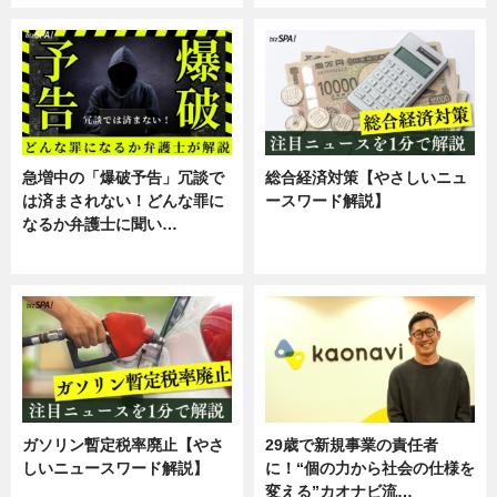
急増中の「爆破予告」冗談で
総合経済対策【やさしいニュ
は済まされない！どんな罪に
ースワード解説】
なるか弁護士に聞い…
ニュース
専門家インタビュー
ガソリン暫定税率廃止【やさ
29歳で新規事業の責任者
しいニュースワード解説】
に！“個の力から社会の仕様を
変える”カオナビ流…