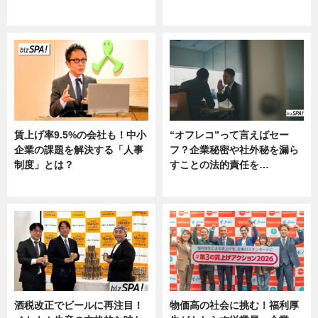
ニュース
グルメ, ニュース, 企業インタビュ
ー
賃上げ率9.5%の会社も！中小
“オフレコ”って言えばセー
企業の課題を解決する「人事
フ？企業秘密や社外秘を漏ら
制度」とは？
すことの法的責任を…
ニュース
ニュース, 専門家インタビュー
酒税改正でビールに再注目！
物価高の社会に挑む！福利厚