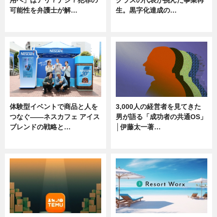
用へ」はアリ？ナシ？犯罪の
クラスの代表が挑んだ事業再
可能性を弁護士が解…
生。黒字化達成の…
ニュース, 専門家インタビュー
ニュース
体験型イベントで商品と人を
3,000人の経営者を見てきた
つなぐ――ネスカフェ アイス
男が語る「成功者の共通OS」
ブレンドの戦略と…
│伊藤太一著…
ニュース
ニュース