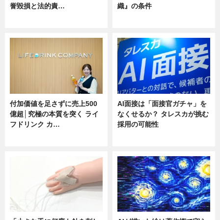
誉毀損と法的責…
織』の条件
ニュース
ニュース
付加価値を足さずに売上500
AI面接は「面接官ガチャ」を
億超│究極の本質を突く ライ
なくせるか？ タレスカが挑む
フドリンク カ…
採用の可能性
ニュース
ニュース