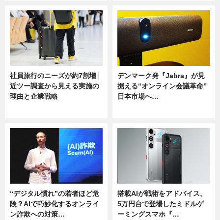
社員旅行のニーズが約7割増│
デンマーク発『Jabra』が見
近ツー調査から見える実施の
据える“オンライン会議革命”
理由と企業戦略
日本市場へ…
ニュース
ニュース
“デジタル慣れ”の若者ほど危
搭載AIが戦術をアドバイス。
険？AIで巧妙化するオンライ
5万円台で登場したミドルゲ
ン詐欺への対策…
ーミングスマホ『…