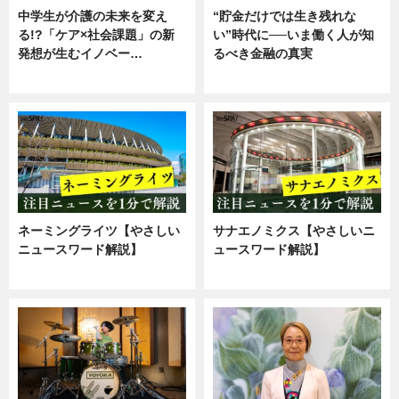
中学生が介護の未来を変え
“貯金だけでは生き残れな
る!?「ケア×社会課題」の新
い”時代に──いま働く人が知
発想が生むイノベー…
るべき金融の真実
ニュース
企業インタビュー
ネーミングライツ【やさしい
サナエノミクス【やさしいニ
ニュースワード解説】
ュースワード解説】
ニュース
ニュース