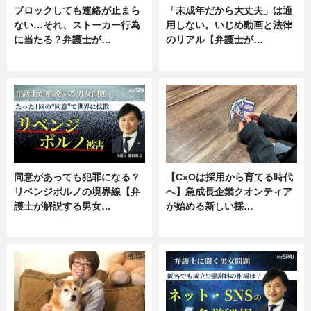
ブロックしても連絡が止まら
「未成年だから大丈夫」は通
ない…それ、ストーカー行為
用しない。いじめ動画と法律
に当たる？弁護士が…
のリアル【弁護士が…
ニュース, 専門家インタビュー
ニュース, 専門家インタビュー
同意があっても犯罪になる？
【CxOは採用から育てる時代
リベンジポルノの境界線【弁
へ】急成長企業クオンティア
護士が解説する男女…
が始める新しい採…
専門家インタビュー
ニュース