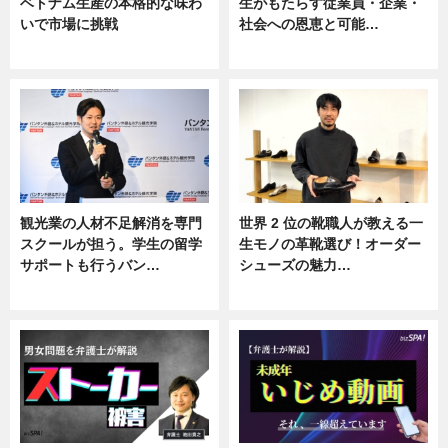
ベトナム生産の本格的な味わ
生がもたらす従業員・企業・
いで市場に挑戦
社会への恩恵と可能…
ニュース
ニュース
観光業の人材不足解消を専門
世界 2 位の靴職人が教える一
スクールが担う。学生の留学
生モノの革靴選び！オーダー
サポートも行うバン…
シューズの魅力…
ニュース, 企業インタビュー
ニュース, 専門家インタビュー