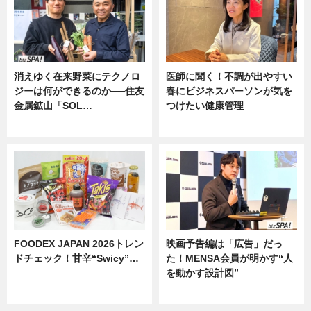
消えゆく在来野菜にテクノロ
医師に聞く！不調が出やすい
ジーは何ができるのか──住友
春にビジネスパーソンが気を
金属鉱山「SOL…
つけたい健康管理
ニュース
ニュース
FOODEX JAPAN 2026トレン
映画予告編は「広告」だっ
ドチェック！甘辛“Swicy”…
た！MENSA会員が明かす“人
を動かす設計図”
ニュース
ニュース