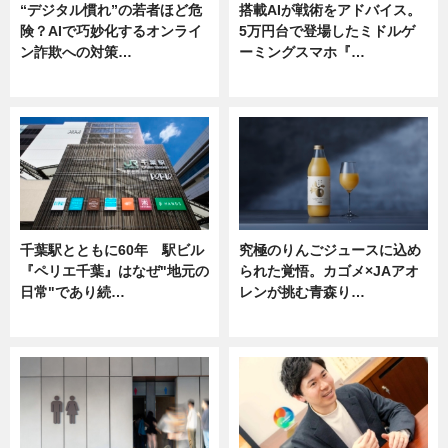
“デジタル慣れ”の若者ほど危
搭載AIが戦術をアドバイス。
険？AIで巧妙化するオンライ
5万円台で登場したミドルゲ
ン詐欺への対策…
ーミングスマホ『…
ニュース
ニュース
千葉駅とともに60年 駅ビル
究極のりんごジュースに込め
『ペリエ千葉』はなぜ"地元の
られた覚悟。カゴメ×JAアオ
日常"であり続…
レンが挑む青森り…
ニュース
ニュース