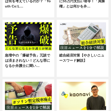
は何を考えているのか？「Yo
に55万円支払い命令！「貞操
uth Co:L…
権」とは何かを弁…
スキル
専門家インタビュー
急増中の「爆破予告」冗談で
総合経済対策【やさしいニュ
は済まされない！どんな罪に
ースワード解説】
なるか弁護士に聞い…
ニュース
専門家インタビュー