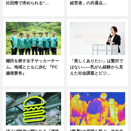
社回帰で求められる“…
経営者」の共通点…
ニュース
ニュース
棚田を耕す女子サッカーチー
「美しくありたい」は贅沢で
ム。地域とともに歩む 『FC
はない――乳がん経験から見
越後妻有』
えた社会課題とビジ…
ニュース
ニュース