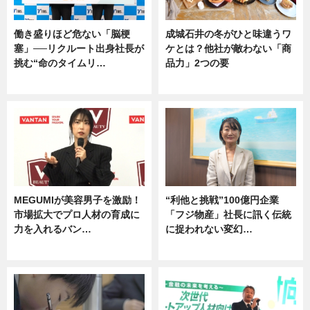
働き盛りほど危ない「脳梗
成城石井の冬がひと味違うワ
塞」──リクルート出身社長が
ケとは？他社が敵わない「商
挑む“命のタイムリ…
品力」2つの要
企業インタビュー
グルメ
MEGUMIが美容男子を激励！
“利他と挑戦”100億円企業
市場拡大でプロ人材の育成に
「フジ物産」社長に訊く伝統
力を入れるバン…
に捉われない変幻…
企業インタビュー
ニュース