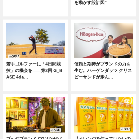
を動かす設計図”
ニュース
ニュース
若手ゴルファーに「4日間競
信頼と期待がブランドの力を
技」の機会を——第2回 G_B
生む。ハーゲンダッツ クリス
ASE 4da…
ピーサンドが歩ん…
ニュース
ニュース
ブッダブランド CQはなぜパ
【オレンジを使っていないの