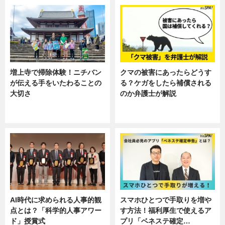
増上寺で掃除体験！ニチバン
クマの被害にあったらどうす
が伝える手をいたわることの
る？ケガをしたら補償される
大切さ
のか弁護士が解説
ニュース, 企業インタビュー, 暮ら
専門家インタビュー
し
AI時代に求められる人事的観
スマホひとつで手取りを増や
点とは？「科学的人事アワー
す方法！福利厚生で使えるア
ド」授賞式
プリ「ベネステ確定…