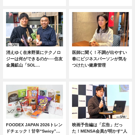
ニュース
消えゆく在来野菜にテクノロ
医師に聞く！不調が出やすい
ジーは何ができるのか──住友
春にビジネスパーソンが気を
金属鉱山「SOL…
つけたい健康管理
ニュース
ニュース
FOODEX JAPAN 2026トレン
映画予告編は「広告」だっ
ドチェック！甘辛“Swicy”…
た！MENSA会員が明かす“人