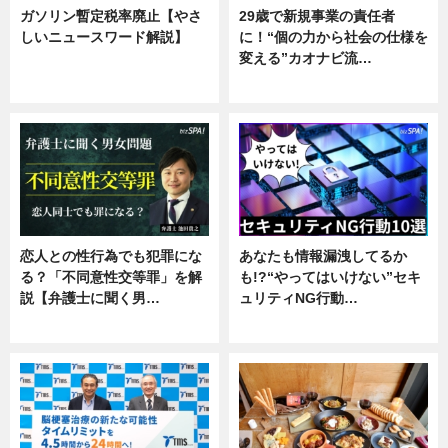
ガソリン暫定税率廃止【やさ
29歳で新規事業の責任者
しいニュースワード解説】
に！“個の力から社会の仕様を
変える”カオナビ流…
ニュース
企業インタビュー
恋人との性行為でも犯罪にな
あなたも情報漏洩してるか
る？「不同意性交等罪」を解
も!?“やってはいけない”セキ
説【弁護士に聞く男…
ュリティNG行動…
専門家インタビュー
専門家インタビュー