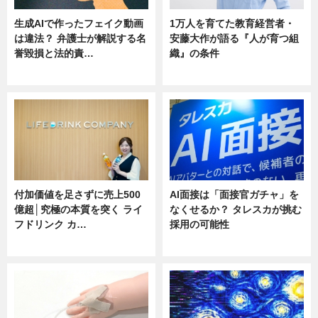
生成AIで作ったフェイク動画
1万人を育てた教育経営者・
は違法？ 弁護士が解説する名
安藤大作が語る『人が育つ組
誉毀損と法的責…
織』の条件
ニュース
ニュース
付加価値を足さずに売上500
AI面接は「面接官ガチャ」を
億超│究極の本質を突く ライ
なくせるか？ タレスカが挑む
フドリンク カ…
採用の可能性
ニュース
ニュース