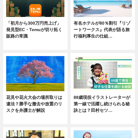
「初月から300万円売上げ」
有名ホテルが80％割引『リゾ
発見型EC・Temuが切り拓く
ートワークス』代表が語る旅
販路の常識
行福利厚生の仕組…
ニュース
ニュース
花見や花火大会の場所取りは
88歳現役イラストレーターが
違法？勝手な撤去や放置のリ
第一線で活躍し続けられる秘
スクを弁護士が解説
訣とは？田村セツ…
ニュース
専門家インタビュー