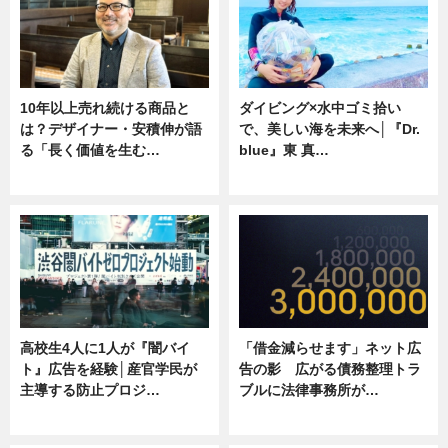
10年以上売れ続ける商品と
ダイビング×水中ゴミ拾い
は？デザイナー・安積伸が語
で、美しい海を未来へ│『Dr.
る「長く価値を生む…
blue』東 真…
ニュース
ニュース
高校生4人に1人が『闇バイ
「借金減らせます」ネット広
ト』広告を経験│産官学民が
告の影 広がる債務整理トラ
主導する防止プロジ…
ブルに法律事務所が…
ニュース
ニュース