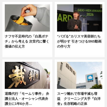
ナフサ不足時代の「白黒ポテ
“バズる”カリスマ美容師たち
チ」から考える 次世代に響く
が明かす 引きつけるSNS動画
価値の伝え方
の作り方
ニュース
ニュース
退職代行「モームリ事件」 弁
スーツ離れで市場半減も増
護士法人・オーシャン代表弁
益 クリーニング大手『白洋
護士に1年6か月…
舍』生存戦略の正体