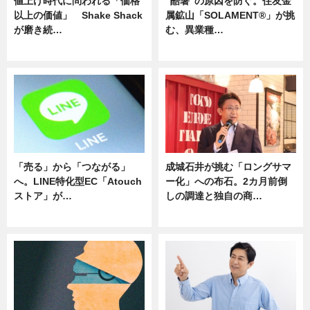
値上げ時代に問われる「価格
“酷暑”の原因を防ぐ。住友金
以上の価値」 Shake Shack
属鉱山「SOLAMENT®」が挑
が磨き続…
む、異業種…
ニュース
ニュース
「売る」から「つながる」
成城石井が挑む「ロングサマ
へ。LINE特化型EC「Atouch
ー化」への布石。2カ月前倒
ストア」が…
しの調達と独自の商…
ニュース
ニュース