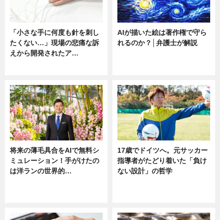
「小さな手に何度も針を刺し
AIが描いた絵は著作権で守ら
たくない…」現場の悲痛な訴
れるのか？│弁護士が解説
えから開発されたア…
ニュース
ニュース
将来の薄毛具合をAIで無料シ
17歳でドイツへ。元サッカー
ミュレーション！手がけたの
指導者がたどり着いた「負け
は洋ランの世界的…
ない設計」の哲学
ニュース
ニュース
sponsored by 河野メリクロン