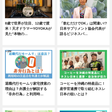
8歳で世界が注目、12歳で渡
「飲むだけでOK」は間違い!?
米！天才ドラマーYOYOKAが
日本サプリメント協会代表が
見た“本物の…
語るビジネスパ…
エンタメ
ニュース
退職代行モームリ家宅捜索の
コーヒーを沖縄の特産品に！
理由は？弁護士が解説する
産学官連携で取り組むネスレ
「非弁行為」と利用時…
日本の狙いとは？
専門家インタビュー
企業インタビュー