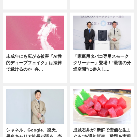
ニュース
企業インタビュー
未成年にも広がる被害『AI性
「家庭用タバコ専用スモーク
的ディープフェイク』は法律
クリーナー」登場！“最後の分
で裁けるのか│弁…
煙空間”に参入し…
ニュース
ニュース
シャネル、Google、楽天、
成城石井が"新鮮で安価な生ま
異色キャリア社長が語る 売
ぐろ"を通年販売 難題を実現