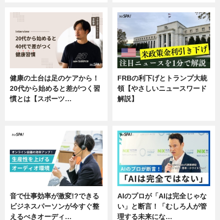
健康の土台は足のケアから！
FRBの利下げとトランプ大統
20代から始めると差がつく習
領【やさしいニュースワード
慣とは【スポーツ…
解説】
専門家インタビュー
ニュース
音で仕事効率が激変!?できる
AIのプロが「AIは完全じゃな
ビジネスパーソンが今すぐ整
い」と断言！「むしろ人が管
えるべきオーディ…
理する未来にな…