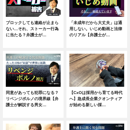
ブロックしても連絡が止まら
「未成年だから大丈夫」は通
ない…それ、ストーカー行為
用しない。いじめ動画と法律
に当たる？弁護士が…
のリアル【弁護士が…
ニュース, 専門家インタビュー
ニュース, 専門家インタビュー
同意があっても犯罪になる？
【CxOは採用から育てる時代
リベンジポルノの境界線【弁
へ】急成長企業クオンティア
護士が解説する男女…
が始める新しい採…
専門家インタビュー
ニュース