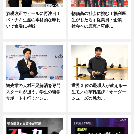
酒税改正でビールに再注目！
物価高の社会に挑む！福利厚
ベトナム生産の本格的な味わ
生がもたらす従業員・企業・
いで市場に挑戦
社会への恩恵と可能…
ニュース
ニュース
観光業の人材不足解消を専門
世界 2 位の靴職人が教える一
スクールが担う。学生の留学
生モノの革靴選び！オーダー
サポートも行うバン…
シューズの魅力…
ニュース, 企業インタビュー
ニュース, 専門家インタビュー