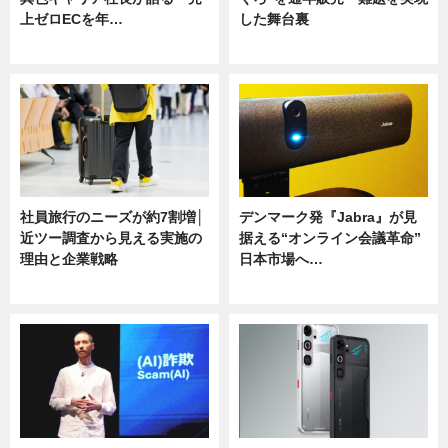
上ゼロECを年…
した舞台裏
ニュース
ニュース
社員旅行のニーズが約7割増│
デンマーク発『Jabra』が見
近ツー調査から見える実施の
据える“オンライン会議革命”
理由と企業戦略
日本市場へ…
ニュース
ニュース