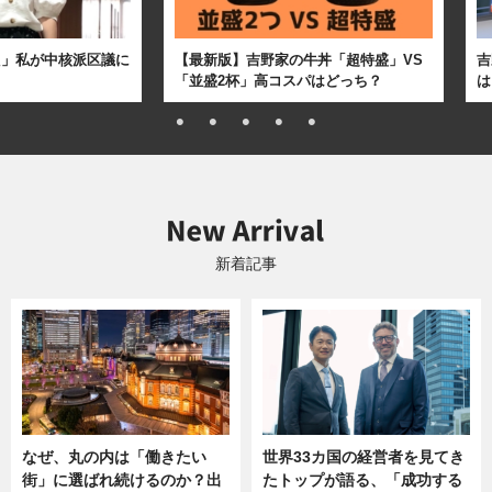
た」私が中核派区議に
【最新版】吉野家の牛丼「超特盛」VS
吉
「並盛2杯」高コスパはどっち？
は
新着記事
なぜ、丸の内は「働きたい
世界33カ国の経営者を見てき
街」に選ばれ続けるのか？出
たトップが語る、「成功する