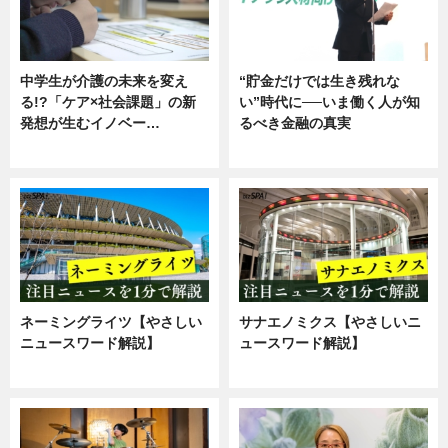
中学生が介護の未来を変え
“貯金だけでは生き残れな
る!?「ケア×社会課題」の新
い”時代に──いま働く人が知
発想が生むイノベー…
るべき金融の真実
ニュース
企業インタビュー
ネーミングライツ【やさしい
サナエノミクス【やさしいニ
ニュースワード解説】
ュースワード解説】
ニュース
ニュース