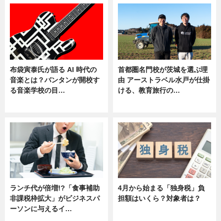
布袋寅泰氏が語る AI 時代の
首都圏名門校が茨城を選ぶ理
音楽とは？バンタンが開校す
由 アーストラベル水戸が仕掛
る音楽学校の目…
ける、教育旅行の…
ニュース
ニュース
ランチ代が倍増!?「食事補助
4月から始まる「独身税」負
非課税枠拡大」がビジネスパ
担額はいくら？対象者は？
ーソンに与えるイ…
ニュース