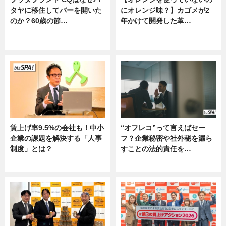
タヤに移住してバーを開いた
にオレンジ味？】カゴメが2
のか？60歳の節…
年かけて開発した革…
ニュース
グルメ, ニュース, 企業インタビュ
ー
賃上げ率9.5%の会社も！中小
“オフレコ”って言えばセー
企業の課題を解決する「人事
フ？企業秘密や社外秘を漏ら
制度」とは？
すことの法的責任を…
ニュース
ニュース, 専門家インタビュー