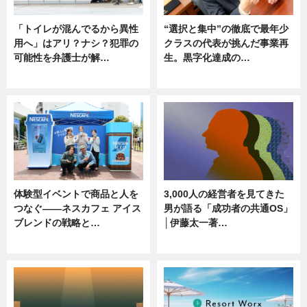
「トイレが混んでるから異性
“選択と集中”の徹底で最年少
用へ」はアリ？ナシ？犯罪の
クラスの代表が挑んだ事業再
可能性を弁護士が解…
生。黒字化達成の…
ニュース, 専門家インタビュー
ニュース
体験型イベントで商品と人を
3,000人の経営者を見てきた
つなぐ――ネスカフェ アイス
男が語る「成功者の共通OS」
ブレンドの戦略と…
│伊藤太一著…
ニュース
ニュース