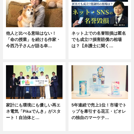
他人と比べる意味はない！
ネット上での名誉毀損は匿名
「命の授業」を続ける作家・
でも成立!?損害賠償の相場
今西乃子さんが語る幸…
は？【弁護士に聞く…
専門家インタビュー
専門家インタビュー
家計にも環境にも優しい再エ
5年連続で売上1位！市場でト
ネ電気「Pikaでんき」がスタ
ップを牽引する花王・ビオレ
ート！自治体と…
の独自のマーケテ…
ニュース
ニュース, 暮らし