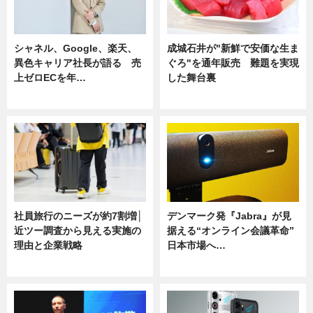
シャネル、Google、楽天、
成城石井が"新鮮で安価な生ま
異色キャリア社長が語る 売
ぐろ"を通年販売 難題を実現
上ゼロECを年…
した舞台裏
ニュース
ニュース
社員旅行のニーズが約7割増│
デンマーク発『Jabra』が見
近ツー調査から見える実施の
据える“オンライン会議革命”
理由と企業戦略
日本市場へ…
ニュース
ニュース