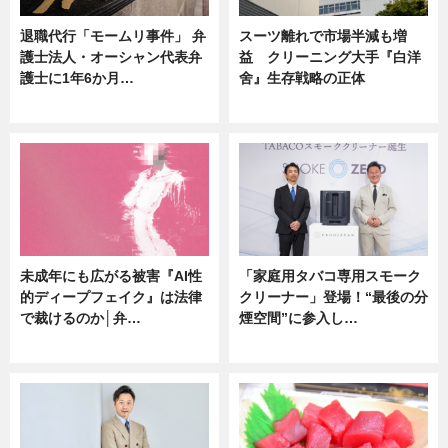
退職代行「モームリ事件」 弁
スーツ離れで市場半減も増
護士法人・オーシャン代表弁
益 クリーニング大手『白洋
護士に1年6か月…
舍』生存戦略の正体
ニュース
企業インタビュー
未成年にも広がる被害『AI性
「家庭用タバコ専用スモーク
的ディープフェイク』は法律
クリーナー」登場！“最後の分
で裁けるのか│弁…
煙空間”に参入し…
ニュース
ニュース