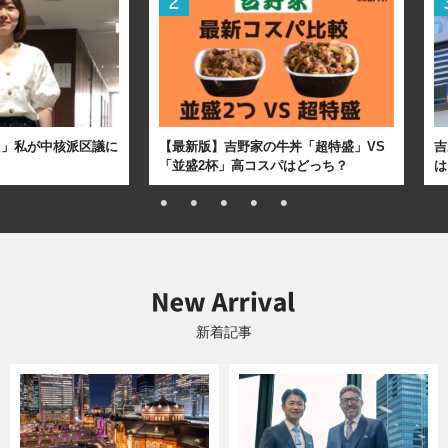
た」私が中核派区議に
【最新版】吉野家の牛丼「超特盛」VS
吉
「並盛2杯」高コスパはどっち？
は
新着記事