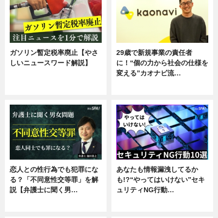
ガソリン暫定税率廃止【やさ
29歳で新規事業の責任者
しいニュースワード解説】
に！“個の力から社会の仕様を
変える”カオナビ流…
ニュース
企業インタビュー
恋人との性行為でも犯罪にな
あなたも情報漏洩してるか
る？「不同意性交等罪」を解
も!?“やってはいけない”セキ
説【弁護士に聞く男…
ュリティNG行動…
専門家インタビュー
専門家インタビュー