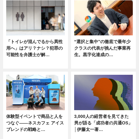
「トイレが混んでるから異性
“選択と集中”の徹底で最年少
用へ」はアリ？ナシ？犯罪の
クラスの代表が挑んだ事業再
可能性を弁護士が解…
生。黒字化達成の…
ニュース, 専門家インタビュー
ニュース
体験型イベントで商品と人を
3,000人の経営者を見てきた
つなぐ――ネスカフェ アイス
男が語る「成功者の共通OS」
ブレンドの戦略と…
│伊藤太一著…
ニュース
ニュース