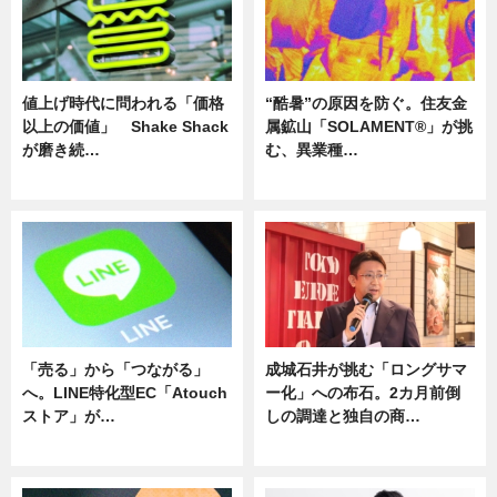
値上げ時代に問われる「価格
“酷暑”の原因を防ぐ。住友金
以上の価値」 Shake Shack
属鉱山「SOLAMENT®」が挑
が磨き続…
む、異業種…
ニュース
ニュース
「売る」から「つながる」
成城石井が挑む「ロングサマ
へ。LINE特化型EC「Atouch
ー化」への布石。2カ月前倒
ストア」が…
しの調達と独自の商…
ニュース
ニュース