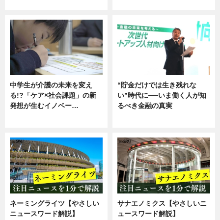
企業インタビュー
ニュース
中学生が介護の未来を変え
“貯金だけでは生き残れな
る!?「ケア×社会課題」の新
い”時代に──いま働く人が知
発想が生むイノベー…
るべき金融の真実
ニュース
企業インタビュー
ネーミングライツ【やさしい
サナエノミクス【やさしいニ
ニュースワード解説】
ュースワード解説】