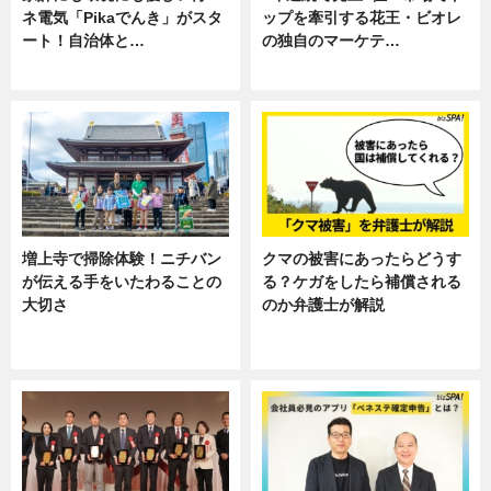
ネ電気「Pikaでんき」がスタ
ップを牽引する花王・ビオレ
ート！自治体と…
の独自のマーケテ…
ニュース
ニュース, 暮らし
増上寺で掃除体験！ニチバン
クマの被害にあったらどうす
が伝える手をいたわることの
る？ケガをしたら補償される
大切さ
のか弁護士が解説
ニュース, 企業インタビュー, 暮ら
専門家インタビュー
し