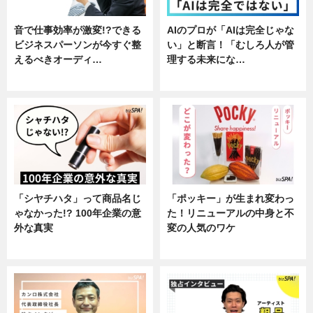
音で仕事効率が激変!?できる
AIのプロが「AIは完全じゃな
ビジネスパーソンが今すぐ整
い」と断言！「むしろ人が管
えるべきオーディ…
理する未来にな…
企業インタビュー
企業インタビュー
「シヤチハタ」って商品名じ
「ポッキー」が生まれ変わっ
ゃなかった!? 100年企業の意
た！リニューアルの中身と不
外な真実
変の人気のワケ
企業インタビュー
グルメ