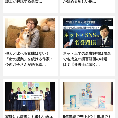
護士が解説する男女…
が始める新しい採…
専門家インタビュー
ニュース
他人と比べる意味はない！
ネット上での名誉毀損は匿名
「命の授業」を続ける作家・
でも成立!?損害賠償の相場
今西乃子さんが語る幸…
は？【弁護士に聞く…
専門家インタビュー
専門家インタビュー
家計にも環境にも優しい再エ
5年連続で売上1位！市場でト