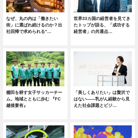
なぜ、丸の内は「働きたい
世界33カ国の経営者を見てき
街」に選ばれ続けるのか？出
たトップが語る、「成功する
社回帰で求められる“…
経営者」の共通点…
ニュース
ニュース
棚田を耕す女子サッカーチー
「美しくありたい」は贅沢で
ム。地域とともに歩む 『FC
はない――乳がん経験から見
越後妻有』
えた社会課題とビジ…
ニュース
ニュース