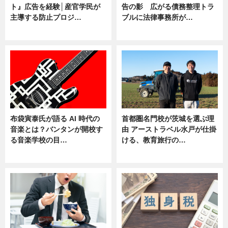
ト』広告を経験│産官学民が
告の影 広がる債務整理トラ
主導する防止プロジ…
ブルに法律事務所が…
ニュース
ニュース
布袋寅泰氏が語る AI 時代の
首都圏名門校が茨城を選ぶ理
音楽とは？バンタンが開校す
由 アーストラベル水戸が仕掛
る音楽学校の目…
ける、教育旅行の…
ニュース
ニュース