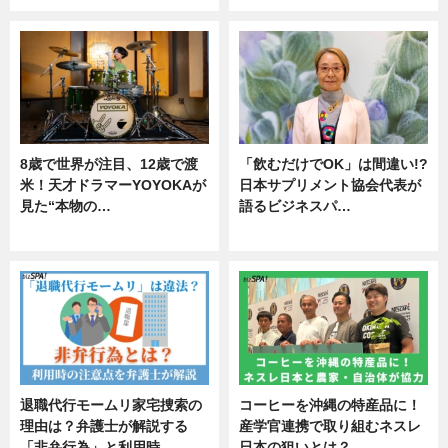
8歳で世界が注目、12歳で渡
「飲むだけでOK」は間違い!?
米！天才ドラマーYOYOKAが
日本サプリメント協会代表が
見た“本物の…
語るビジネスパ…
エンタメ
ニュース
退職代行モームリ家宅捜索の
コーヒーを沖縄の特産品に！
理由は？弁護士が解説する
産学官連携で取り組むネスレ
「非弁行為」と利用時…
日本の狙いとは？