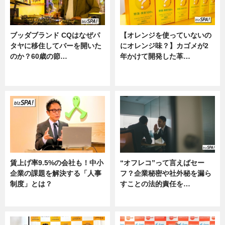
ブッダブランド CQはなぜパ
【オレンジを使っていないの
タヤに移住してバーを開いた
にオレンジ味？】カゴメが2
のか？60歳の節…
年かけて開発した革…
ニュース
グルメ, ニュース, 企業インタビュ
ー
賃上げ率9.5%の会社も！中小
“オフレコ”って言えばセー
企業の課題を解決する「人事
フ？企業秘密や社外秘を漏ら
制度」とは？
すことの法的責任を…
ニュース
ニュース, 専門家インタビュー