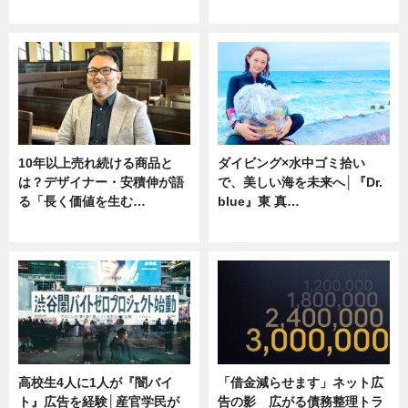
ニュース
専門家インタビュー
10年以上売れ続ける商品と
ダイビング×水中ゴミ拾い
は？デザイナー・安積伸が語
で、美しい海を未来へ│『Dr.
る「長く価値を生む…
blue』東 真…
ニュース
ニュース
高校生4人に1人が『闇バイ
「借金減らせます」ネット広
ト』広告を経験│産官学民が
告の影 広がる債務整理トラ