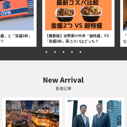
盛」と「並盛2杯」
【最新版】吉野家の牛丼「超特盛」VS
「
パ？
「並盛2杯」高コスパはどっち？
な
新着記事