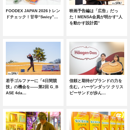
FOODEX JAPAN 2026トレン
映画予告編は「広告」だっ
ドチェック！甘辛“Swicy”…
た！MENSA会員が明かす“人
を動かす設計図”
ニュース
ニュース
若手ゴルファーに「4日間競
信頼と期待がブランドの力を
技」の機会を——第2回 G_B
生む。ハーゲンダッツ クリス
ASE 4da…
ピーサンドが歩ん…
ニュース
ニュース