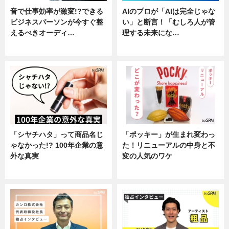
音で仕事効率が激変!?できる
AIのプロが「AIは完全じゃな
ビジネスパーソンが今すぐ整
い」と断言！「むしろ人が管
えるべきオーディ…
理する未来にな…
企業インタビュー
企業インタビュー
「シヤチハタ」って商品名じ
「ポッキー」が生まれ変わっ
ゃなかった!? 100年企業の意
た！リニューアルの中身と不
外な真実
変の人気のワケ
企業インタビュー
グルメ