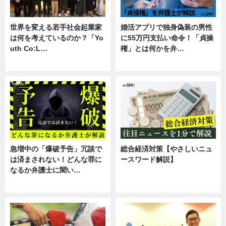
世界を変える若手社会起業家
婚活アプリで独身偽装の男性
は何を考えているのか？「Yo
に55万円支払い命令！「貞操
uth Co:L…
権」とは何かを弁…
スキル
専門家インタビュー
急増中の「爆破予告」冗談で
総合経済対策【やさしいニュ
は済まされない！どんな罪に
ースワード解説】
なるか弁護士に聞い…
ニュース
専門家インタビュー