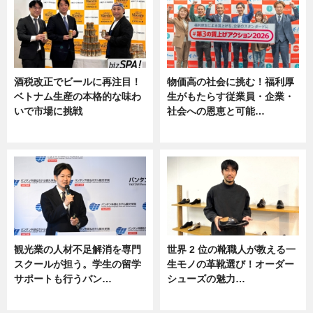
酒税改正でビールに再注目！
物価高の社会に挑む！福利厚
ベトナム生産の本格的な味わ
生がもたらす従業員・企業・
いで市場に挑戦
社会への恩恵と可能…
ニュース
ニュース
観光業の人材不足解消を専門
世界 2 位の靴職人が教える一
スクールが担う。学生の留学
生モノの革靴選び！オーダー
サポートも行うバン…
シューズの魅力…
ニュース, 企業インタビュー
ニュース, 専門家インタビュー