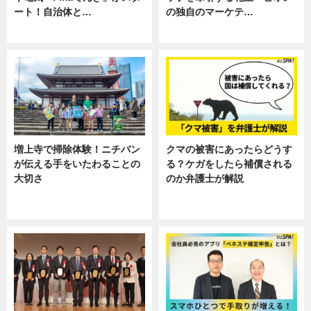
ート！自治体と…
の独自のマーケテ…
ニュース
ニュース, 暮らし
増上寺で掃除体験！ニチバン
クマの被害にあったらどうす
が伝える手をいたわることの
る？ケガをしたら補償される
大切さ
のか弁護士が解説
ニュース, 企業インタビュー, 暮ら
専門家インタビュー
し