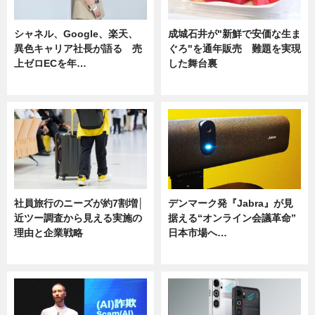
シャネル、Google、楽天、
成城石井が"新鮮で安価な生ま
異色キャリア社長が語る 売
ぐろ"を通年販売 難題を実現
上ゼロECを年…
した舞台裏
ニュース
ニュース
社員旅行のニーズが約7割増│
デンマーク発『Jabra』が見
近ツー調査から見える実施の
据える“オンライン会議革命”
理由と企業戦略
日本市場へ…
ニュース
ニュース