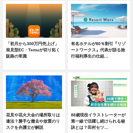
「初月から300万円売上げ」
有名ホテルが80％割引『リゾ
発見型EC・Temuが切り拓く
ートワークス』代表が語る旅
販路の常識
行福利厚生の仕組…
ニュース
ニュース
花見や花火大会の場所取りは
88歳現役イラストレーターが
違法？勝手な撤去や放置のリ
第一線で活躍し続けられる秘
スクを弁護士が解説
訣とは？田村セツ…