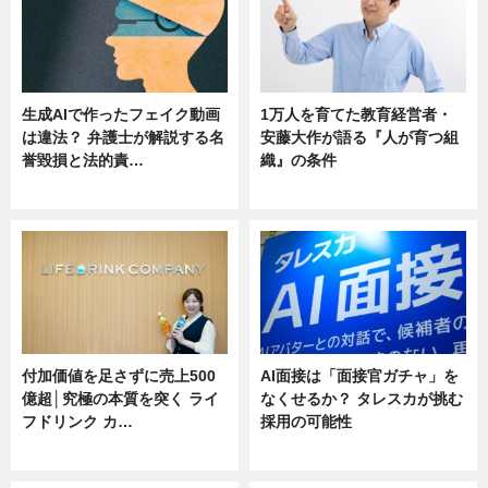
生成AIで作ったフェイク動画
1万人を育てた教育経営者・
は違法？ 弁護士が解説する名
安藤大作が語る『人が育つ組
誉毀損と法的責…
織』の条件
ニュース
ニュース
付加価値を足さずに売上500
AI面接は「面接官ガチャ」を
億超│究極の本質を突く ライ
なくせるか？ タレスカが挑む
フドリンク カ…
採用の可能性
ニュース
ニュース