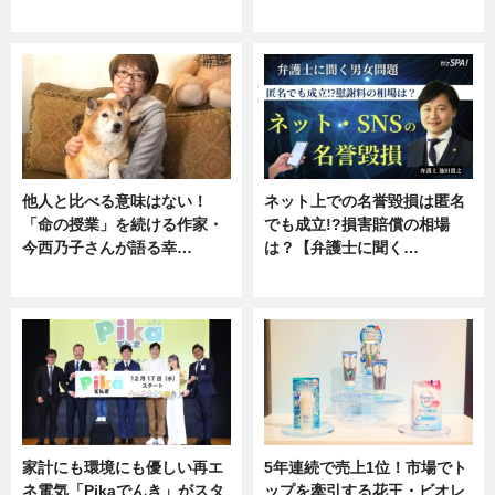
専門家インタビュー
ニュース
他人と比べる意味はない！
ネット上での名誉毀損は匿名
「命の授業」を続ける作家・
でも成立!?損害賠償の相場
今西乃子さんが語る幸…
は？【弁護士に聞く…
専門家インタビュー
専門家インタビュー
家計にも環境にも優しい再エ
5年連続で売上1位！市場でト
ネ電気「Pikaでんき」がスタ
ップを牽引する花王・ビオレ