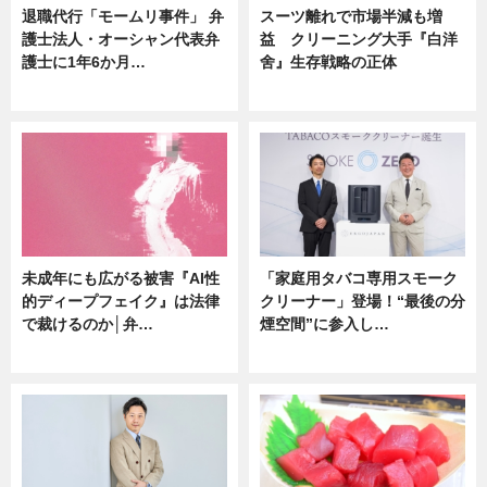
退職代行「モームリ事件」 弁
スーツ離れで市場半減も増
護士法人・オーシャン代表弁
益 クリーニング大手『白洋
護士に1年6か月…
舍』生存戦略の正体
ニュース
企業インタビュー
未成年にも広がる被害『AI性
「家庭用タバコ専用スモーク
的ディープフェイク』は法律
クリーナー」登場！“最後の分
で裁けるのか│弁…
煙空間”に参入し…
ニュース
ニュース