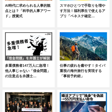
AI時代に求められる人事的観
スマホひとつで手取りを増や
点とは？「科学的人事アワー
す方法！福利厚生で使えるア
ド」授賞式
プリ「ベネステ確定…
ニュース
企業インタビュー
多重債務者147万人に急増！
仕事の疲れを癒やす！タイパ
他人事じゃない「借金問題」
重視の海外旅行を実現する
の注意点を弁護士…
「事前予約術」
専門家インタビュー
暮らし