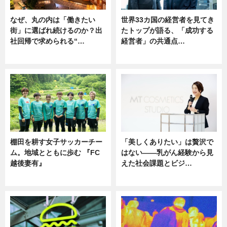
なぜ、丸の内は「働きたい
世界33カ国の経営者を見てき
街」に選ばれ続けるのか？出
たトップが語る、「成功する
社回帰で求められる“…
経営者」の共通点…
ニュース
ニュース
棚田を耕す女子サッカーチー
「美しくありたい」は贅沢で
ム。地域とともに歩む 『FC
はない――乳がん経験から見
越後妻有』
えた社会課題とビジ…
ニュース
ニュース