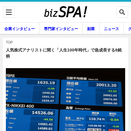
企業インタビュー
専門家インタビュー
副業
ニュース
暮らし
エンタメ
TOP
人気株式アナリストに聞く「人生100年時代」で急成長する8銘
柄
企業インタビュー
専門家インタビュー
副業
ニュース
グルメ
スキル