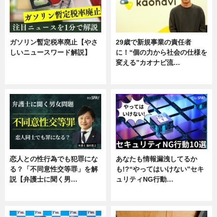
ガソリン暫定税率廃止【やさ
29歳で新規事業の責任者
しいニュースワード解説】
に！“個の力から社会の仕様を
変える”カオナビ流…
ニュース
企業インタビュー
恋人との性行為でも犯罪にな
あなたも情報漏洩してるか
る？「不同意性交等罪」を解
も!?“やってはいけない”セキ
説【弁護士に聞く男…
ュリティNG行動…
専門家インタビュー
専門家インタビュー