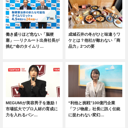
働き盛りほど危ない「脳梗
成城石井の冬がひと味違うワ
塞」──リクルート出身社長が
ケとは？他社が敵わない「商
挑む“命のタイムリ…
品力」2つの要
企業インタビュー
グルメ
MEGUMIが美容男子を激励！
“利他と挑戦”100億円企業
市場拡大でプロ人材の育成に
「フジ物産」社長に訊く伝統
力を入れるバン…
に捉われない変幻…
企業インタビュー
ニュース