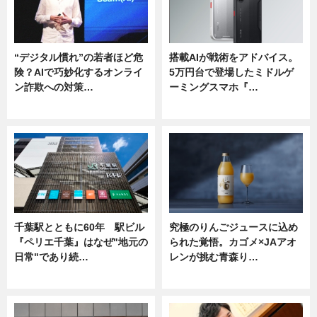
“デジタル慣れ”の若者ほど危
搭載AIが戦術をアドバイス。
険？AIで巧妙化するオンライ
5万円台で登場したミドルゲ
ン詐欺への対策…
ーミングスマホ『…
ニュース
ニュース
千葉駅とともに60年 駅ビル
究極のりんごジュースに込め
『ペリエ千葉』はなぜ"地元の
られた覚悟。カゴメ×JAアオ
日常"であり続…
レンが挑む青森り…
ニュース
ニュース