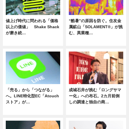
値上げ時代に問われる「価格
“酷暑”の原因を防ぐ。住友金
以上の価値」 Shake Shack
属鉱山「SOLAMENT®」が挑
が磨き続…
む、異業種…
ニュース
ニュース
「売る」から「つながる」
成城石井が挑む「ロングサマ
へ。LINE特化型EC「Atouch
ー化」への布石。2カ月前倒
ストア」が…
しの調達と独自の商…
ニュース
ニュース