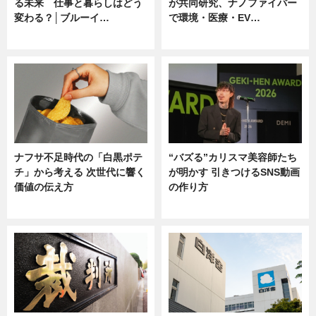
る未来 仕事と暮らしはどう
が共同研究、ナノファイバー
変わる？│ブルーイ…
で環境・医療・EV…
ニュース
ニュース
ナフサ不足時代の「白黒ポテ
“バズる”カリスマ美容師たち
チ」から考える 次世代に響く
が明かす 引きつけるSNS動画
価値の伝え方
の作り方
ニュース
ニュース