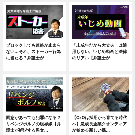
ブロックしても連絡が止まら
「未成年だから大丈夫」は通
ない…それ、ストーカー行為
用しない。いじめ動画と法律
に当たる？弁護士が…
のリアル【弁護士が…
ニュース, 専門家インタビュー
ニュース, 専門家インタビュー
同意があっても犯罪になる？
【CxOは採用から育てる時代
リベンジポルノの境界線【弁
へ】急成長企業クオンティア
護士が解説する男女…
が始める新しい採…