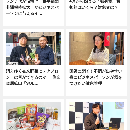
ランチ代が倍増!?「食事補助
4月から始まる「独身税」負
非課税枠拡大」がビジネスパ
担額はいくら？対象者は？
ーソンに与えるイ…
ニュース
ニュース
消えゆく在来野菜にテクノロ
医師に聞く！不調が出やすい
ジーは何ができるのか──住友
春にビジネスパーソンが気を
金属鉱山「SOL…
つけたい健康管理
ニュース
ニュース