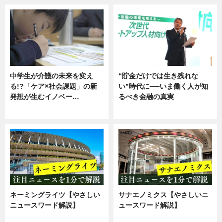
中学生が介護の未来を変え
“貯金だけでは生き残れな
る!?「ケア×社会課題」の新
い”時代に──いま働く人が知
発想が生むイノベー…
るべき金融の真実
ニュース
企業インタビュー
ネーミングライツ【やさしい
サナエノミクス【やさしいニ
ニュースワード解説】
ュースワード解説】
ニュース
ニュース