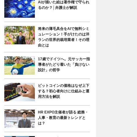
AIが描いた絵は著作権で守られ
るのか？│弁護士が解説
将来の薄毛具合をAIで無料シミ
ュレーション！手がけたのは洋
ランの世界的栽培業者！その理
由とは
17歳でドイツへ。元サッカー指
導者がたどり着いた「負けない
設計」の哲学
ビットコインの価格はなぜ上下
する？初心者向けに仕組みと運
用方法を解説
HR EXPO主催者が語る 総務・
人事・教育の最新トレンドと
は？