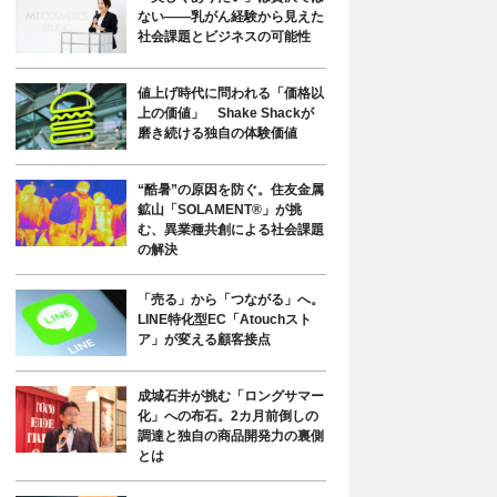
ない――乳がん経験から見えた
社会課題とビジネスの可能性
値上げ時代に問われる「価格以
上の価値」 Shake Shackが
磨き続ける独自の体験価値
“酷暑”の原因を防ぐ。住友金属
鉱山「SOLAMENT®」が挑
む、異業種共創による社会課題
の解決
「売る」から「つながる」へ。
LINE特化型EC「Atouchスト
ア」が変える顧客接点
成城石井が挑む「ロングサマー
化」への布石。2カ月前倒しの
調達と独自の商品開発力の裏側
とは