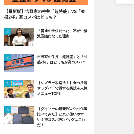
【最新版】吉野家の牛丼「超特盛」VS「並
盛2杯」高コスパはどっち？
「普通の子供だった」私が中核
派区議になった理由
吉野家の牛丼「超特盛」と「並
盛2杯」はどっちが高コスパ？
【シズラー攻略法！】食べ放題
サラダバーで得する裏技＆人気
メニューTOP3
【ダイソーの最新PCバッグ4選
比べてみた】どれが使いやす
い？神コスパPCバッグはこれ
だ！