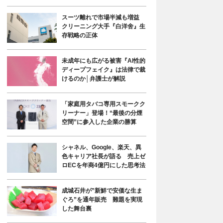
スーツ離れで市場半減も増益
クリーニング大手『白洋舍』生
存戦略の正体
未成年にも広がる被害『AI性的
ディープフェイク』は法律で裁
けるのか│弁護士が解説
「家庭用タバコ専用スモークク
リーナー」登場！“最後の分煙
空間”に参入した企業の勝算
シャネル、Google、楽天、異
色キャリア社長が語る 売上ゼ
ロECを年商4億円にした思考法
成城石井が”新鮮で安価な生ま
ぐろ”を通年販売 難題を実現
した舞台裏