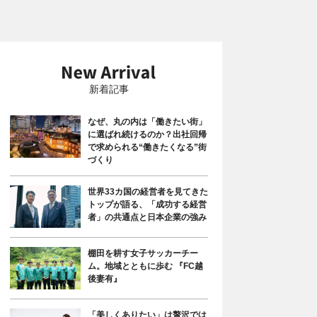
新着記事
なぜ、丸の内は「働きたい街」
に選ばれ続けるのか？出社回帰
で求められる“働きたくなる”街
づくり
世界33カ国の経営者を見てきた
トップが語る、「成功する経営
者」の共通点と日本企業の強み
棚田を耕す女子サッカーチー
ム。地域とともに歩む 『FC越
後妻有』
「美しくありたい」は贅沢では