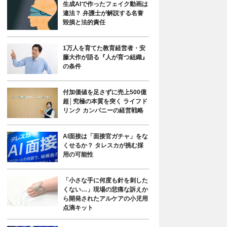
生成AIで作ったフェイク動画は
違法？ 弁護士が解説する名誉
毀損と法的責任
1万人を育てた教育経営者・安
藤大作が語る『人が育つ組織』
の条件
付加価値を足さずに売上500億
超│究極の本質を突く ライフド
リンク カンパニーの経営戦略
AI面接は「面接官ガチャ」をな
くせるか？ タレスカが挑む採
用の可能性
「小さな手に何度も針を刺した
くない…」現場の悲痛な訴えか
ら開発されたアルケアの小児用
点滴キット