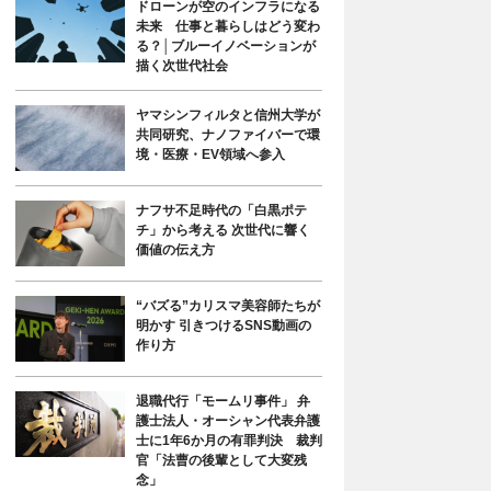
ドローンが空のインフラになる
未来 仕事と暮らしはどう変わ
る？│ブルーイノベーションが
描く次世代社会
ヤマシンフィルタと信州大学が
共同研究、ナノファイバーで環
境・医療・EV領域へ参入
ナフサ不足時代の「白黒ポテ
チ」から考える 次世代に響く
価値の伝え方
“バズる”カリスマ美容師たちが
明かす 引きつけるSNS動画の
作り方
退職代行「モームリ事件」 弁
護士法人・オーシャン代表弁護
士に1年6か月の有罪判決 裁判
官「法曹の後輩として大変残
念」