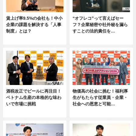
賃上げ率9.5%の会社も！中小
“オフレコ”って言えばセー
企業の課題を解決する「人事
フ？企業秘密や社外秘を漏ら
制度」とは？
すことの法的責任を…
ニュース
ニュース, 専門家インタビュー
酒税改正でビールに再注目！
物価高の社会に挑む！福利厚
ベトナム生産の本格的な味わ
生がもたらす従業員・企業・
いで市場に挑戦
社会への恩恵と可能…
ニュース
ニュース