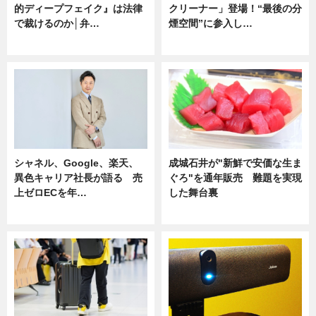
的ディープフェイク』は法律
クリーナー」登場！“最後の分
で裁けるのか│弁…
煙空間”に参入し…
ニュース
ニュース
シャネル、Google、楽天、
成城石井が"新鮮で安価な生ま
異色キャリア社長が語る 売
ぐろ"を通年販売 難題を実現
上ゼロECを年…
した舞台裏
ニュース
ニュース