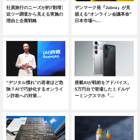
社員旅行のニーズが約7割増│
デンマーク発『Jabra』が見
近ツー調査から見える実施の
据える“オンライン会議革命”
理由と企業戦略
日本市場へ…
ニュース
ニュース
“デジタル慣れ”の若者ほど危
搭載AIが戦術をアドバイス。
険？AIで巧妙化するオンライ
5万円台で登場したミドルゲ
ン詐欺への対策…
ーミングスマホ『…
ニュース
ニュース