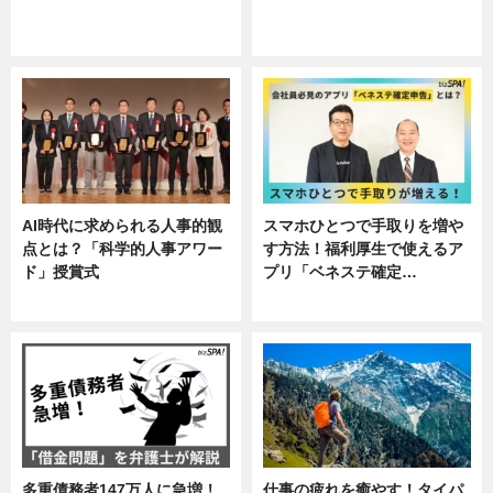
ニュース, 企業インタビュー, 暮ら
専門家インタビュー
し
AI時代に求められる人事的観
スマホひとつで手取りを増や
点とは？「科学的人事アワー
す方法！福利厚生で使えるア
ド」授賞式
プリ「ベネステ確定…
ニュース
企業インタビュー
多重債務者147万人に急増！
仕事の疲れを癒やす！タイパ