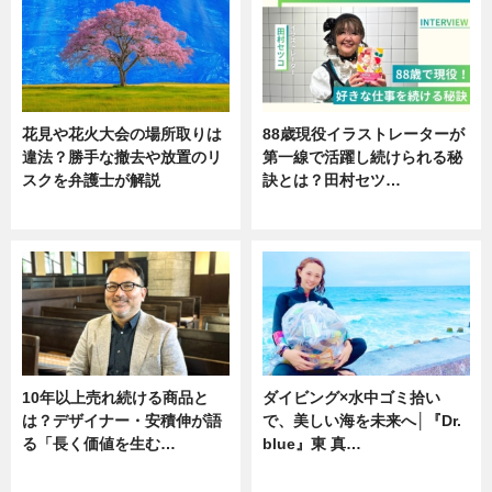
花見や花火大会の場所取りは
88歳現役イラストレーターが
違法？勝手な撤去や放置のリ
第一線で活躍し続けられる秘
スクを弁護士が解説
訣とは？田村セツ…
ニュース
専門家インタビュー
10年以上売れ続ける商品と
ダイビング×水中ゴミ拾い
は？デザイナー・安積伸が語
で、美しい海を未来へ│『Dr.
る「長く価値を生む…
blue』東 真…
ニュース
ニュース