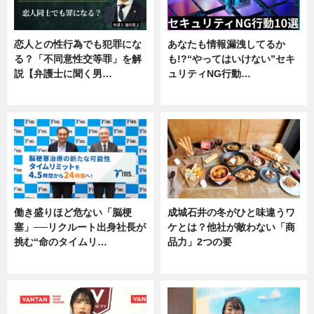
恋人との性行為でも犯罪にな
あなたも情報漏洩してるか
る？「不同意性交等罪」を解
も!?“やってはいけない”セキ
説【弁護士に聞く男…
ュリティNG行動…
専門家インタビュー
専門家インタビュー
働き盛りほど危ない「脳梗
成城石井の冬がひと味違うワ
塞」──リクルート出身社長が
ケとは？他社が敵わない「商
挑む“命のタイムリ…
品力」2つの要
企業インタビュー
グルメ