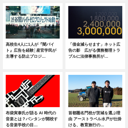
高校生4人に1人が『闇バイ
「借金減らせます」ネット広
ト』広告を経験│産官学民が
告の影 広がる債務整理トラ
主導する防止プロジ…
ブルに法律事務所が…
ニュース
ニュース
布袋寅泰氏が語る AI 時代の
首都圏名門校が茨城を選ぶ理
音楽とは？バンタンが開校す
由 アーストラベル水戸が仕掛
る音楽学校の目…
ける、教育旅行の…