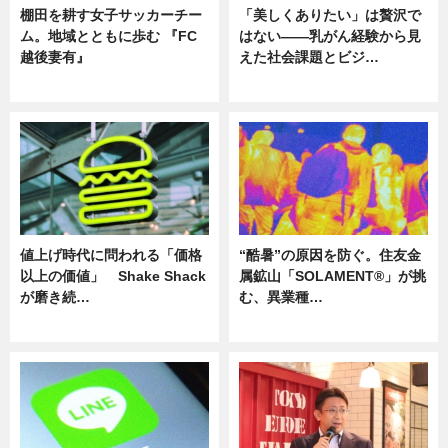
棚田を耕す女子サッカーチー
「美しくありたい」は贅沢で
ム。地域とともに歩む 『FC
はない――乳がん経験から見
越後妻有』
えた社会課題とビジ…
ニュース
ニュース
値上げ時代に問われる「価格
“酷暑”の原因を防ぐ。住友金
以上の価値」 Shake Shack
属鉱山「SOLAMENT®」が挑
が磨き続…
む、異業種…
ニュース
ニュース