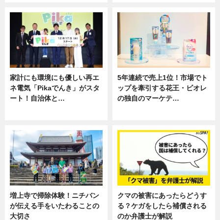
家計にも環境にも優しい再エ
5年連続で売上1位！市場でト
ネ電気「Pikaでんき」がスタ
ップを牽引する花王・ビオレ
ート！自治体と…
の独自のマーケテ…
ニュース
ニュース, 暮らし
増上寺で掃除体験！ニチバン
クマの被害にあったらどうす
が伝える手をいたわることの
る？ケガをしたら補償される
大切さ
のか弁護士が解説