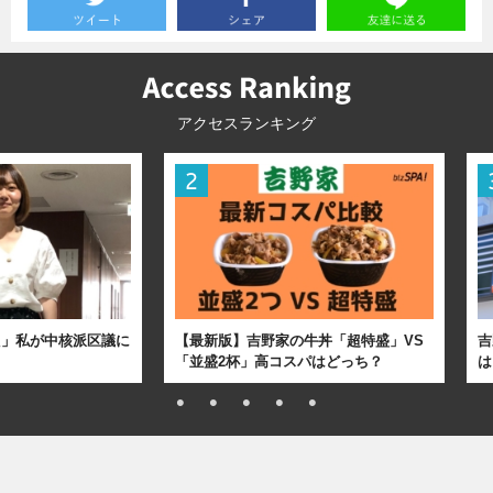
アクセスランキング
た」私が中核派区議に
【最新版】吉野家の牛丼「超特盛」VS
吉
「並盛2杯」高コスパはどっち？
は