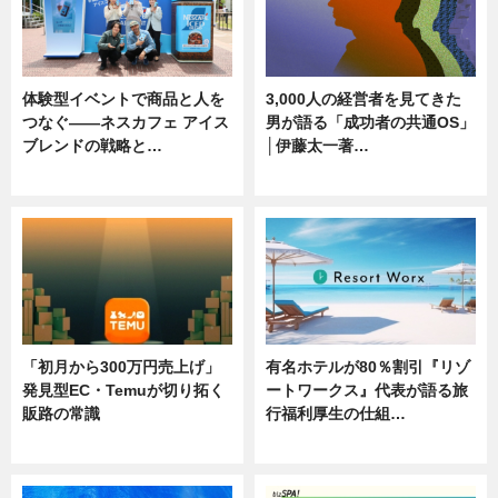
体験型イベントで商品と人を
3,000人の経営者を見てきた
つなぐ――ネスカフェ アイス
男が語る「成功者の共通OS」
ブレンドの戦略と…
│伊藤太一著…
ニュース
ニュース
「初月から300万円売上げ」
有名ホテルが80％割引『リゾ
発見型EC・Temuが切り拓く
ートワークス』代表が語る旅
販路の常識
行福利厚生の仕組…
ニュース
ニュース