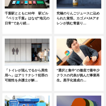
千葉駅とともに60年 駅ビル
究極のりんごジュースに込め
『ペリエ千葉』はなぜ"地元の
られた覚悟。カゴメ×JAアオ
日常"であり続…
レンが挑む青森り…
ニュース
ニュース
「トイレが混んでるから異性
“選択と集中”の徹底で最年少
用へ」はアリ？ナシ？犯罪の
クラスの代表が挑んだ事業再
可能性を弁護士が解…
生。黒字化達成の…
ニュース, 専門家インタビュー
ニュース