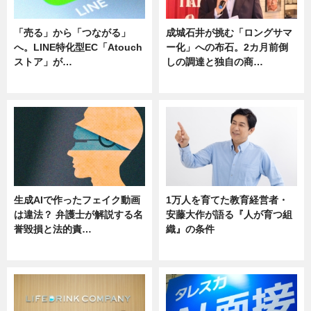
「売る」から「つながる」
成城石井が挑む「ロングサマ
へ。LINE特化型EC「Atouch
ー化」への布石。2カ月前倒
ストア」が…
しの調達と独自の商…
ニュース
ニュース
生成AIで作ったフェイク動画
1万人を育てた教育経営者・
は違法？ 弁護士が解説する名
安藤大作が語る『人が育つ組
誉毀損と法的責…
織』の条件
ニュース
ニュース