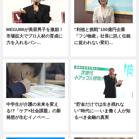
MEGUMIが美容男子を激励！
“利他と挑戦”100億円企業
市場拡大でプロ人材の育成に
「フジ物産」社長に訊く伝統
力を入れるバン…
に捉われない変幻…
企業インタビュー
ニュース
中学生が介護の未来を変え
“貯金だけでは生き残れな
る!?「ケア×社会課題」の新
い”時代に──いま働く人が知
発想が生むイノベー…
るべき金融の真実
ニュース
企業インタビュー