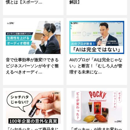
慣とは【スポーツ…
解説】
専門家インタビュー
ニュース
音で仕事効率が激変!?できる
AIのプロが「AIは完全じゃな
ビジネスパーソンが今すぐ整
い」と断言！「むしろ人が管
えるべきオーディ…
理する未来にな…
企業インタビュー
企業インタビュー
「シヤチハタ」って商品名じ
「ポッキー」が生まれ変わっ