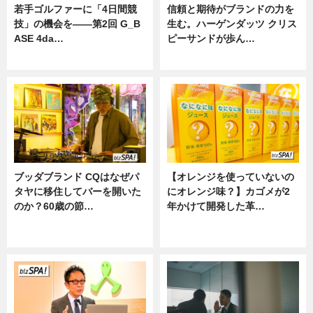
若手ゴルファーに「4日間競
信頼と期待がブランドの力を
技」の機会を——第2回 G_B
生む。ハーゲンダッツ クリス
ASE 4da…
ピーサンドが歩ん…
ニュース
ニュース
ブッダブランド CQはなぜパ
【オレンジを使っていないの
タヤに移住してバーを開いた
にオレンジ味？】カゴメが2
のか？60歳の節…
年かけて開発した革…
ニュース
グルメ, ニュース, 企業インタビュ
ー