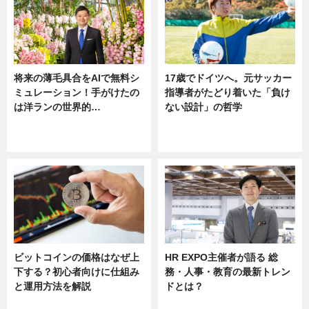
将来の薄毛具合をAIで無料シ
17歳でドイツへ。元サッカー
ミュレーション！手がけたの
指導者がたどり着いた「負け
は洋ランの世界的…
ない設計」の哲学
ニュース
ニュース
sponsored by 河野メリクロン
ビットコインの価格はなぜ上
HR EXPO主催者が語る 総
下する？初心者向けに仕組み
務・人事・教育の最新トレン
と運用方法を解説
ドとは？
ニュース
ニュース