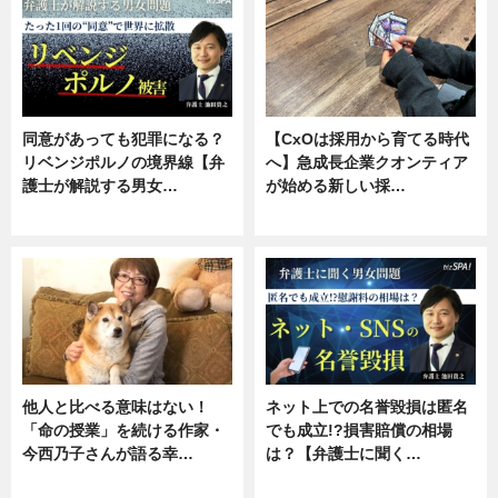
同意があっても犯罪になる？
【CxOは採用から育てる時代
リベンジポルノの境界線【弁
へ】急成長企業クオンティア
護士が解説する男女…
が始める新しい採…
専門家インタビュー
ニュース
他人と比べる意味はない！
ネット上での名誉毀損は匿名
「命の授業」を続ける作家・
でも成立!?損害賠償の相場
今西乃子さんが語る幸…
は？【弁護士に聞く…
専門家インタビュー
専門家インタビュー