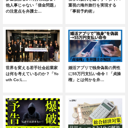
他人事じゃない「借金問題」
重視の海外旅行を実現する
の注意点を弁護士…
「事前予約術」
専門家インタビュー
暮らし
世界を変える若手社会起業家
婚活アプリで独身偽装の男性
は何を考えているのか？「Yo
に55万円支払い命令！「貞操
uth Co:L…
権」とは何かを弁…
スキル
専門家インタビュー