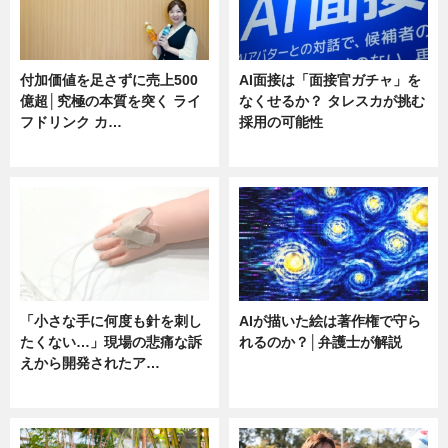
付加価値を足さずに売上500
AI面接は「面接官ガチャ」を
億超│究極の本質を突く ライ
なくせるか？ タレスカが挑む
フドリンク カ…
採用の可能性
ニュース
ニュース
「小さな手に何度も針を刺し
AIが描いた絵は著作権で守ら
たくない…」現場の悲痛な訴
れるのか？│弁護士が解説
えから開発されたア…
ニュース
ニュース