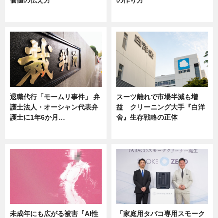
価値の伝え方
の作り方
ニュース
ニュース
退職代行「モームリ事件」 弁
スーツ離れで市場半減も増
護士法人・オーシャン代表弁
益 クリーニング大手『白洋
護士に1年6か月…
舍』生存戦略の正体
ニュース
企業インタビュー
未成年にも広がる被害『AI性
「家庭用タバコ専用スモーク