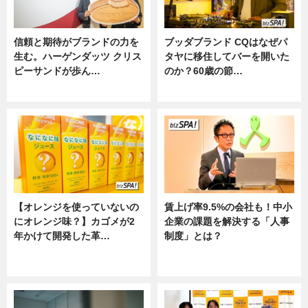
信頼と期待がブランドの力を
ブッダブランド CQはなぜパ
生む。ハーゲンダッツ クリス
タヤに移住してバーを開いた
ピーサンドが歩ん…
のか？60歳の節…
ニュース
ニュース
【オレンジを使っていないの
賃上げ率9.5%の会社も！中小
にオレンジ味？】カゴメが2
企業の課題を解決する「人事
年かけて開発した革…
制度」とは？
グルメ, ニュース, 企業インタビュ
ニュース
ー