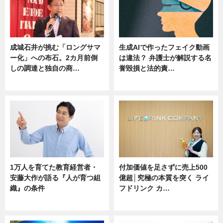
成城石井が挑む「ロングサマ
生成AIで作ったフェイク動画
ー化」への布石。2カ月前倒
は違法？ 弁護士が解説する名
しの調達と独自の商…
誉毀損と法的責…
ニュース
ニュース
1万人を育てた教育経営者・
付加価値を足さずに売上500
安藤大作が語る『人が育つ組
億超│究極の本質を突く ライ
織』の条件
フドリンク カ…
ニュース
ニュース