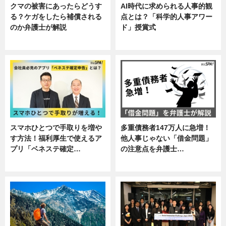
クマの被害にあったらどうす
AI時代に求められる人事的観
る？ケガをしたら補償される
点とは？「科学的人事アワー
のか弁護士が解説
ド」授賞式
専門家インタビュー
ニュース
スマホひとつで手取りを増や
多重債務者147万人に急増！
す方法！福利厚生で使えるア
他人事じゃない「借金問題」
プリ「ベネステ確定…
の注意点を弁護士…
企業インタビュー
専門家インタビュー