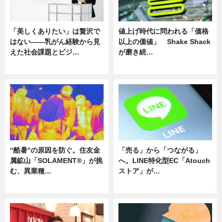
「美しくありたい」は贅沢で
値上げ時代に問われる「価格
はない――乳がん経験から見
以上の価値」 Shake Shack
えた社会課題とビジ…
が磨き続…
ニュース
ニュース
“酷暑”の原因を防ぐ。住友金
「売る」から「つながる」
属鉱山「SOLAMENT®」が挑
へ。LINE特化型EC「Atouch
む、異業種…
ストア」が…
ニュース
ニュース