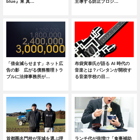
blue』東 真…
主導する防止プロジ…
ニュース
ニュース
「借金減らせます」ネット広
布袋寅泰氏が語る AI 時代の
告の影 広がる債務整理トラ
音楽とは？バンタンが開校す
ブルに法律事務所が…
る音楽学校の目…
ニュース
ニュース
首都圏名門校が茨城を選ぶ理
ランチ代が倍増!?「食事補助