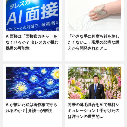
AI面接は「面接官ガチャ」を
「小さな手に何度も針を刺し
なくせるか？ タレスカが挑む
たくない…」現場の悲痛な訴
採用の可能性
えから開発されたア…
ニュース
ニュース
AIが描いた絵は著作権で守ら
将来の薄毛具合をAIで無料シ
れるのか？│弁護士が解説
ミュレーション！手がけたの
は洋ランの世界的…
ニュース
ニュース