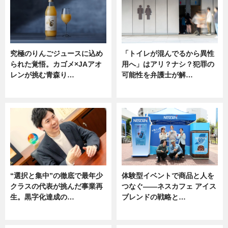
究極のりんごジュースに込め
「トイレが混んでるから異性
られた覚悟。カゴメ×JAアオ
用へ」はアリ？ナシ？犯罪の
レンが挑む青森り…
可能性を弁護士が解…
ニュース
ニュース, 専門家インタビュー
“選択と集中”の徹底で最年少
体験型イベントで商品と人を
クラスの代表が挑んだ事業再
つなぐ――ネスカフェ アイス
生。黒字化達成の…
ブレンドの戦略と…
ニュース
ニュース