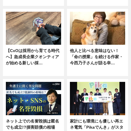
ニュース, 専門家インタビュー
専門家インタビュー
【CxOは採用から育てる時代
他人と比べる意味はない！
へ】急成長企業クオンティア
「命の授業」を続ける作家・
が始める新しい採…
今西乃子さんが語る幸…
ニュース
専門家インタビュー
ネット上での名誉毀損は匿名
家計にも環境にも優しい再エ
でも成立!?損害賠償の相場
ネ電気「Pikaでんき」がスタ