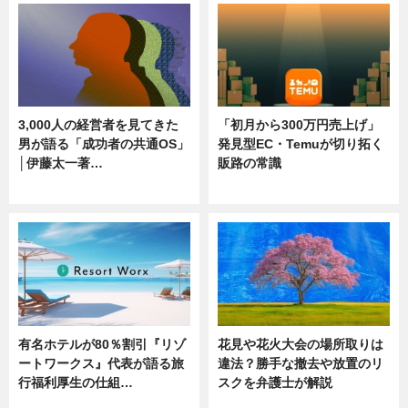
3,000人の経営者を見てきた
「初月から300万円売上げ」
男が語る「成功者の共通OS」
発見型EC・Temuが切り拓く
│伊藤太一著…
販路の常識
ニュース
ニュース
有名ホテルが80％割引『リゾ
花見や花火大会の場所取りは
ートワークス』代表が語る旅
違法？勝手な撤去や放置のリ
行福利厚生の仕組…
スクを弁護士が解説