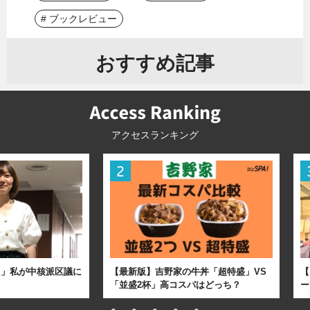
# ブックレビュー
おすすめ記事
アクセスランキング
た」私が中核派区議に
【最新版】吉野家の牛丼「超特盛」VS
【
「並盛2杯」高コスパはどっち？
ー