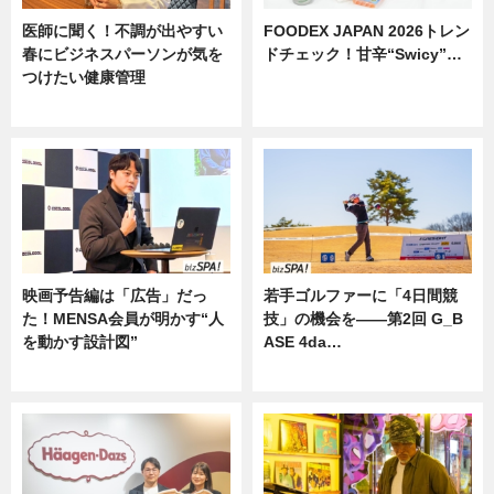
医師に聞く！不調が出やすい
FOODEX JAPAN 2026トレン
春にビジネスパーソンが気を
ドチェック！甘辛“Swicy”…
つけたい健康管理
ニュース
ニュース
映画予告編は「広告」だっ
若手ゴルファーに「4日間競
た！MENSA会員が明かす“人
技」の機会を——第2回 G_B
を動かす設計図”
ASE 4da…
ニュース
ニュース