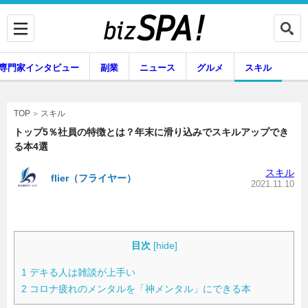
専門家インタビュー
副業
ニュース
グルメ
スキル
スキル
TOP
トップ5％社員の特徴とは？年末に滑り込みでスキルアップでき
る本4選
企業インタビュー
専門家インタビュー
スキル
flier（フライヤー）
2021.11.10
副業
ニュース
目次
[
hide
]
1
デキる人は雑談が上手い
グルメ
スキル
2
コロナ疲れのメンタルを「神メンタル」にできる本