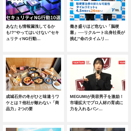
あなたも情報漏洩してるか
働き盛りほど危ない「脳梗
も!?“やってはいけない”セキ
塞」──リクルート出身社長が
ュリティNG行動…
挑む“命のタイムリ…
専門家インタビュー
企業インタビュー
成城石井の冬がひと味違うワ
MEGUMIが美容男子を激励！
ケとは？他社が敵わない「商
市場拡大でプロ人材の育成に
品力」2つの要
力を入れるバン…
グルメ
企業インタビュー