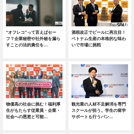
“オフレコ”って言えばセー
酒税改正でビールに再注目！
フ？企業秘密や社外秘を漏ら
ベトナム生産の本格的な味わ
すことの法的責任を…
いで市場に挑戦
ニュース, 専門家インタビュー
ニュース
物価高の社会に挑む！福利厚
観光業の人材不足解消を専門
生がもたらす従業員・企業・
スクールが担う。学生の留学
社会への恩恵と可能…
サポートも行うバン…
ニュース
ニュース, 企業インタビュー