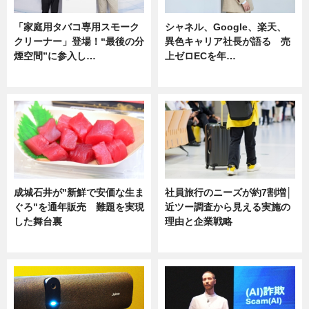
「家庭用タバコ専用スモーク
シャネル、Google、楽天、
クリーナー」登場！“最後の分
異色キャリア社長が語る 売
煙空間”に参入し…
上ゼロECを年…
ニュース
ニュース
成城石井が"新鮮で安価な生ま
社員旅行のニーズが約7割増│
ぐろ"を通年販売 難題を実現
近ツー調査から見える実施の
した舞台裏
理由と企業戦略
ニュース
ニュース