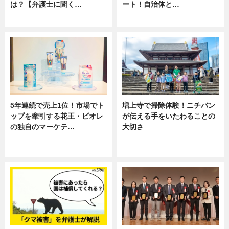
は？【弁護士に聞く…
ート！自治体と…
専門家インタビュー
ニュース
5年連続で売上1位！市場でト
増上寺で掃除体験！ニチバン
ップを牽引する花王・ビオレ
が伝える手をいたわることの
の独自のマーケテ…
大切さ
ニュース, 暮らし
ニュース, 企業インタビュー, 暮ら
し