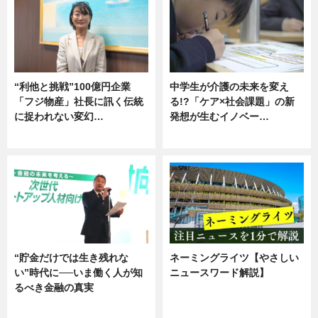
“利他と挑戦”100億円企業
中学生が介護の未来を変え
「フジ物産」社長に訊く伝統
る!?「ケア×社会課題」の新
に捉われない変幻…
発想が生むイノベー…
ニュース
ニュース
“貯金だけでは生き残れな
ネーミングライツ【やさしい
い”時代に──いま働く人が知
ニュースワード解説】
るべき金融の真実
ニュース
企業インタビュー