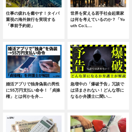
仕事の疲れを癒やす！タイパ
世界を変える若手社会起業家
重視の海外旅行を実現する
は何を考えているのか？「Yo
「事前予約術」
uth Co:L…
暮らし
スキル
婚活アプリで独身偽装の男性
急増中の「爆破予告」冗談で
に55万円支払い命令！「貞操
は済まされない！どんな罪に
権」とは何かを弁…
なるか弁護士に聞い…
専門家インタビュー
専門家インタビュー