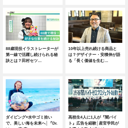
ニュース
ニュース
88歳現役イラストレーターが
10年以上売れ続ける商品と
第一線で活躍し続けられる秘
は？デザイナー・安積伸が語
訣とは？田村セツ…
る「長く価値を生む…
専門家インタビュー
ニュース
ダイビング×水中ゴミ拾い
高校生4人に1人が『闇バイ
で、美しい海を未来へ│『Dr.
ト』広告を経験│産官学民が