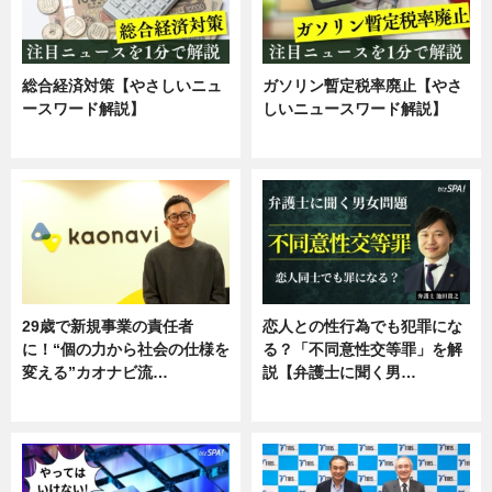
総合経済対策【やさしいニュ
ガソリン暫定税率廃止【やさ
ースワード解説】
しいニュースワード解説】
ニュース
ニュース
29歳で新規事業の責任者
恋人との性行為でも犯罪にな
に！“個の力から社会の仕様を
る？「不同意性交等罪」を解
変える”カオナビ流…
説【弁護士に聞く男…
企業インタビュー
専門家インタビュー