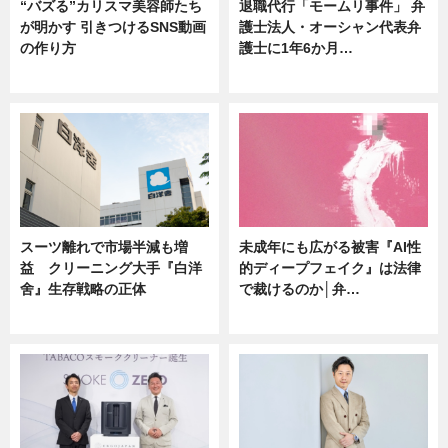
“バズる”カリスマ美容師たち
退職代行「モームリ事件」 弁
が明かす 引きつけるSNS動画
護士法人・オーシャン代表弁
の作り方
護士に1年6か月…
ニュース
ニュース
スーツ離れで市場半減も増
未成年にも広がる被害『AI性
益 クリーニング大手『白洋
的ディープフェイク』は法律
舍』生存戦略の正体
で裁けるのか│弁…
企業インタビュー
ニュース