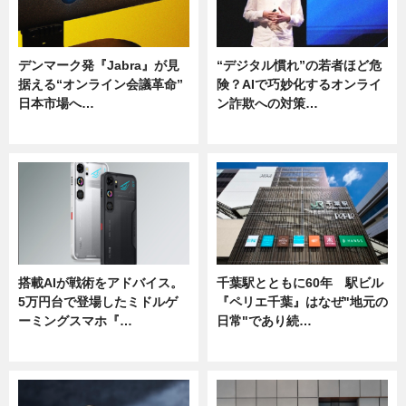
デンマーク発『Jabra』が見
“デジタル慣れ”の若者ほど危
据える“オンライン会議革命”
険？AIで巧妙化するオンライ
日本市場へ…
ン詐欺への対策…
ニュース
ニュース
搭載AIが戦術をアドバイス。
千葉駅とともに60年 駅ビル
5万円台で登場したミドルゲ
『ペリエ千葉』はなぜ"地元の
ーミングスマホ『…
日常"であり続…
ニュース
ニュース