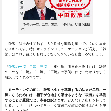
『雑談の一流、二流、三流』（桐生稔、明日香出版
社）
「雑談」は社内外問わず、人と良好な関係を築いていくのに重要
なスキルです。特にオンラインコミュニケーションが増え、「雑
談」はコロナ前よりも難しくなってきていると言えるでしょう。
『
雑談の一流、二流、三流
』（桐生稔、明日香出版社）は、雑談
のコツを「一流」「二流」「三流」の事例にわけ、わかりやすく
解説してくれる本です。
ミーティングの前に「雑談ネタ」を準備するのはまだ二流。一
流になるためには、相手が心地よく話せるような「表情」を準備
することが重要だと、本書は説きます
。どんな引き出しを持って
いるかより、「話しやすそう」な雰囲気が雑談の盛り上がりを左
右するのだそう。