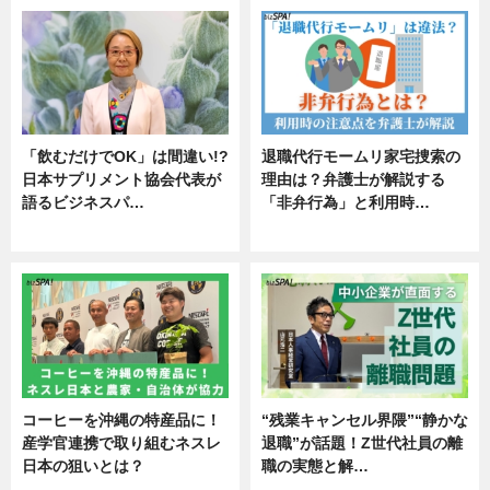
「飲むだけでOK」は間違い!?
退職代行モームリ家宅捜索の
日本サプリメント協会代表が
理由は？弁護士が解説する
語るビジネスパ…
「非弁行為」と利用時…
ニュース
専門家インタビュー
コーヒーを沖縄の特産品に！
“残業キャンセル界隈”“静かな
産学官連携で取り組むネスレ
退職”が話題！Z世代社員の離
日本の狙いとは？
職の実態と解…