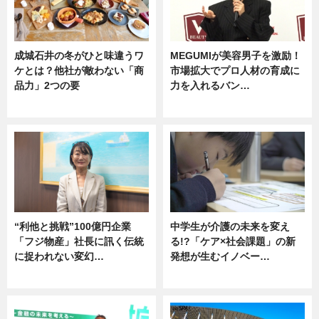
成城石井の冬がひと味違うワ
MEGUMIが美容男子を激励！
ケとは？他社が敵わない「商
市場拡大でプロ人材の育成に
品力」2つの要
力を入れるバン…
グルメ
企業インタビュー
“利他と挑戦”100億円企業
中学生が介護の未来を変え
「フジ物産」社長に訊く伝統
る!?「ケア×社会課題」の新
に捉われない変幻…
発想が生むイノベー…
ニュース
ニュース