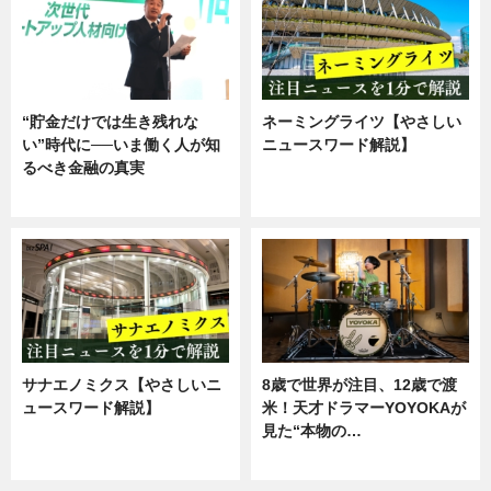
“貯金だけでは生き残れな
ネーミングライツ【やさしい
い”時代に──いま働く人が知
ニュースワード解説】
るべき金融の真実
ニュース
企業インタビュー
サナエノミクス【やさしいニ
8歳で世界が注目、12歳で渡
ュースワード解説】
米！天才ドラマーYOYOKAが
見た“本物の…
ニュース
エンタメ