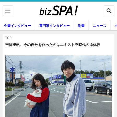
企業インタビュー
専門家インタビュー
副業
ニュース
暮らし
エンタメ
TOP
吉岡里帆、今の自分を作ったのはエキストラ時代の原体験
企業インタビュー
専門家インタビュー
副業
ニュース
グルメ
スキル