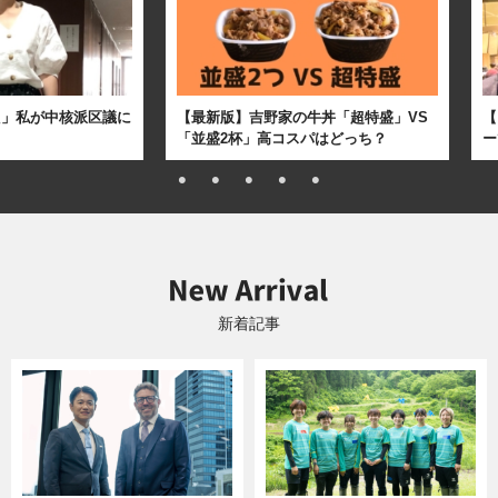
た」私が中核派区議に
【最新版】吉野家の牛丼「超特盛」VS
【
「並盛2杯」高コスパはどっち？
ー
新着記事