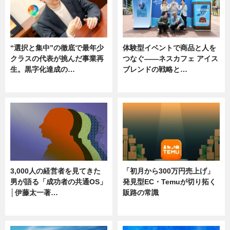
“選択と集中”の徹底で最年少
体験型イベントで商品と人を
クラスの代表が挑んだ事業再
つなぐ――ネスカフェ アイス
生。黒字化達成の…
ブレンドの戦略と…
ニュース
ニュース
3,000人の経営者を見てきた
「初月から300万円売上げ」
男が語る「成功者の共通OS」
発見型EC・Temuが切り拓く
│伊藤太一著…
販路の常識
ニュース
ニュース