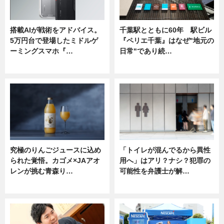
搭載AIが戦術をアドバイス。
千葉駅とともに60年 駅ビル
5万円台で登場したミドルゲ
『ペリエ千葉』はなぜ"地元の
ーミングスマホ『…
日常"であり続…
ニュース
ニュース
究極のりんごジュースに込め
「トイレが混んでるから異性
られた覚悟。カゴメ×JAアオ
用へ」はアリ？ナシ？犯罪の
レンが挑む青森り…
可能性を弁護士が解…
ニュース
ニュース, 専門家インタビュー