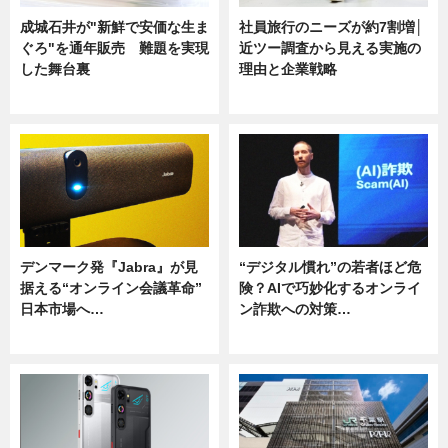
成城石井が"新鮮で安価な生ま
社員旅行のニーズが約7割増│
ぐろ"を通年販売 難題を実現
近ツー調査から見える実施の
した舞台裏
理由と企業戦略
ニュース
ニュース
デンマーク発『Jabra』が見
“デジタル慣れ”の若者ほど危
据える“オンライン会議革命”
険？AIで巧妙化するオンライ
日本市場へ…
ン詐欺への対策…
ニュース
ニュース