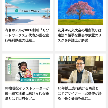
有名ホテルが80％割引『リゾ
花見や花火大会の場所取りは
ートワークス』代表が語る旅
違法？勝手な撤去や放置のリ
行福利厚生の仕組…
スクを弁護士が解説
ニュース
ニュース
88歳現役イラストレーターが
10年以上売れ続ける商品と
第一線で活躍し続けられる秘
は？デザイナー・安積伸が語
訣とは？田村セツ…
る「長く価値を生む…
専門家インタビュー
ニュース