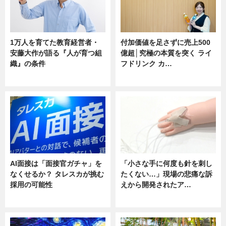
1万人を育てた教育経営者・
付加価値を足さずに売上500
安藤大作が語る『人が育つ組
億超│究極の本質を突く ライ
織』の条件
フドリンク カ…
ニュース
ニュース
AI面接は「面接官ガチャ」を
「小さな手に何度も針を刺し
なくせるか？ タレスカが挑む
たくない…」現場の悲痛な訴
採用の可能性
えから開発されたア…
ニュース
ニュース