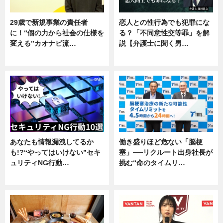
29歳で新規事業の責任者
恋人との性行為でも犯罪にな
に！“個の力から社会の仕様を
る？「不同意性交等罪」を解
変える”カオナビ流…
説【弁護士に聞く男…
企業インタビュー
専門家インタビュー
あなたも情報漏洩してるか
働き盛りほど危ない「脳梗
も!?“やってはいけない”セキ
塞」──リクルート出身社長が
ュリティNG行動…
挑む“命のタイムリ…
専門家インタビュー
企業インタビュー