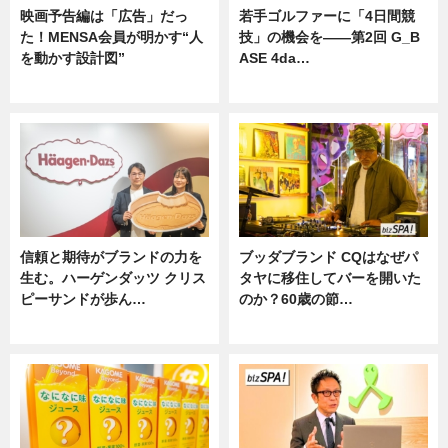
映画予告編は「広告」だっ
若手ゴルファーに「4日間競
た！MENSA会員が明かす“人
技」の機会を——第2回 G_B
を動かす設計図”
ASE 4da…
ニュース
ニュース
信頼と期待がブランドの力を
ブッダブランド CQはなぜパ
生む。ハーゲンダッツ クリス
タヤに移住してバーを開いた
ピーサンドが歩ん…
のか？60歳の節…
ニュース
ニュース