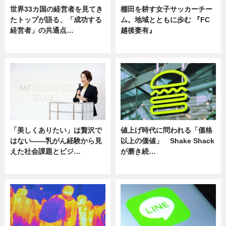
世界33カ国の経営者を見てき
棚田を耕す女子サッカーチー
たトップが語る、「成功する
ム。地域とともに歩む 『FC
経営者」の共通点…
越後妻有』
ニュース
ニュース
「美しくありたい」は贅沢で
値上げ時代に問われる「価格
はない――乳がん経験から見
以上の価値」 Shake Shack
えた社会課題とビジ…
が磨き続…
ニュース
ニュース