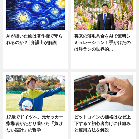
AIが描いた絵は著作権で守ら
将来の薄毛具合をAIで無料シ
れるのか？│弁護士が解説
ミュレーション！手がけたの
は洋ランの世界的…
ニュース
ニュース
sponsored by 河野メリクロン
17歳でドイツへ。元サッカー
ビットコインの価格はなぜ上
指導者がたどり着いた「負け
下する？初心者向けに仕組み
ない設計」の哲学
と運用方法を解説
ニュース
ニュース