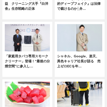
益 クリーニング大手『白洋
的ディープフェイク』は法律
舍』生存戦略の正体
で裁けるのか│弁…
企業インタビュー
ニュース
「家庭用タバコ専用スモーク
シャネル、Google、楽天、
クリーナー」登場！“最後の分
異色キャリア社長が語る 売
煙空間”に参入し…
上ゼロECを年…
ニュース
ニュース