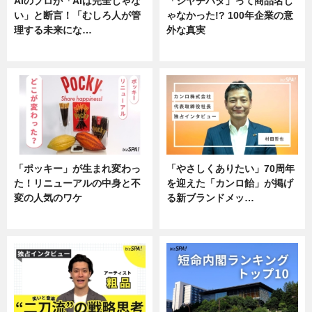
AIのプロが「AIは完全じゃな
「シヤチハタ」って商品名じ
い」と断言！「むしろ人が管
ゃなかった!? 100年企業の意
理する未来にな…
外な真実
企業インタビュー
企業インタビュー
「ポッキー」が生まれ変わっ
「やさしくありたい」70周年
た！リニューアルの中身と不
を迎えた「カンロ飴」が掲げ
変の人気のワケ
る新ブランドメッ…
グルメ
企業インタビュー