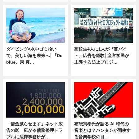
ダイビング×水中ゴミ拾い
高校生4人に1人が『闇バイ
で、美しい海を未来へ│『Dr.
ト』広告を経験│産官学民が
blue』東 真…
主導する防止プロジ…
ニュース
ニュース
「借金減らせます」ネット広
布袋寅泰氏が語る AI 時代の
告の影 広がる債務整理トラ
音楽とは？バンタンが開校す
ブルに法律事務所が…
る音楽学校の目…