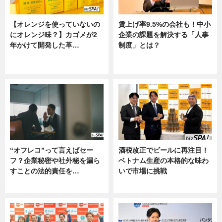
【オレンジを使っていないの
賃上げ率9.5%の会社も！中小
にオレンジ味？】カゴメが2
企業の課題を解決する「人事
年かけて開発した革…
制度」とは？
グルメ, ニュース, 企業インタビュ
ニュース
ー
“オフレコ”って言えばセー
酒税改正でビールに再注目！
フ？企業秘密や社外秘を漏ら
ベトナム生産の本格的な味わ
すことの法的責任を…
いで市場に挑戦
ニュース, 専門家インタビュー
ニュース