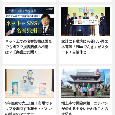
ネット上での名誉毀損は匿名
家計にも環境にも優しい再エ
でも成立!?損害賠償の相場
ネ電気「Pikaでんき」がスタ
は？【弁護士に聞く…
ート！自治体と…
専門家インタビュー
ニュース
5年連続で売上1位！市場でト
増上寺で掃除体験！ニチバン
ップを牽引する花王・ビオレ
が伝える手をいたわることの
の独自のマーケテ…
大切さ