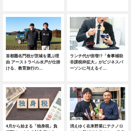
ニュース
ニュース
首都圏名門校が茨城を選ぶ理
ランチ代が倍増!?「食事補助
由 アーストラベル水戸が仕掛
非課税枠拡大」がビジネスパ
ける、教育旅行の…
ーソンに与えるイ…
ニュース
ニュース
4月から始まる「独身税」負
消えゆく在来野菜にテクノロ