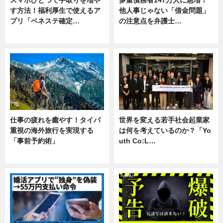
スマホひとつで手取りを増や
多重債務者147万人に急増！
す方法！福利厚生で使えるア
他人事じゃない「借金問題」
プリ「ベネステ確定…
の注意点を弁護士…
企業インタビュー
専門家インタビュー
仕事の疲れを癒やす！タイパ
世界を変える若手社会起業家
重視の海外旅行を実現する
は何を考えているのか？「Yo
「事前予約術」
uth Co:L…
暮らし
スキル