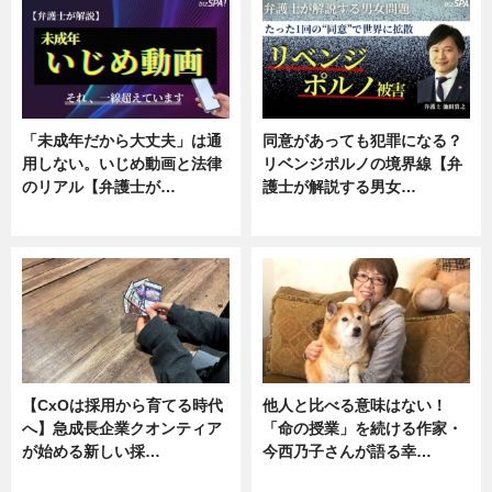
「未成年だから大丈夫」は通
同意があっても犯罪になる？
用しない。いじめ動画と法律
リベンジポルノの境界線【弁
のリアル【弁護士が…
護士が解説する男女…
ニュース, 専門家インタビュー
専門家インタビュー
【CxOは採用から育てる時代
他人と比べる意味はない！
へ】急成長企業クオンティア
「命の授業」を続ける作家・
が始める新しい採…
今西乃子さんが語る幸…
ニュース
専門家インタビュー