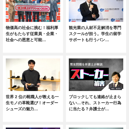
物価高の社会に挑む！福利厚
観光業の人材不足解消を専門
生がもたらす従業員・企業・
スクールが担う。学生の留学
社会への恩恵と可能…
サポートも行うバン…
ニュース
ニュース, 企業インタビュー
世界 2 位の靴職人が教える一
ブロックしても連絡が止まら
生モノの革靴選び！オーダー
ない…それ、ストーカー行為
シューズの魅力…
に当たる？弁護士が…
ニュース, 専門家インタビュー
ニュース, 専門家インタビュー