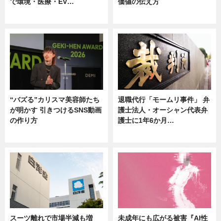
で環境・医療・EV…
価値の伝え方
ニュース
ニュース
“バズる”カリスマ美容師たち
退職代行「モームリ事件」 弁
が明かす 引きつけるSNS動画
護士法人・オーシャン代表弁
の作り方
護士に1年6か月…
ニュース
ニュース
スーツ離れで市場半減も増
未成年にも広がる被害『AI性