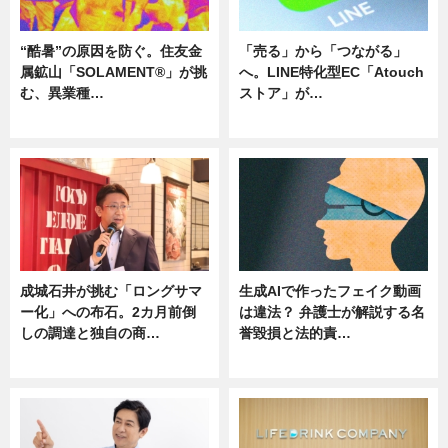
“酷暑”の原因を防ぐ。住友金
「売る」から「つながる」
属鉱山「SOLAMENT®」が挑
へ。LINE特化型EC「Atouch
む、異業種…
ストア」が…
ニュース
ニュース
成城石井が挑む「ロングサマ
生成AIで作ったフェイク動画
ー化」への布石。2カ月前倒
は違法？ 弁護士が解説する名
しの調達と独自の商…
誉毀損と法的責…
ニュース
ニュース