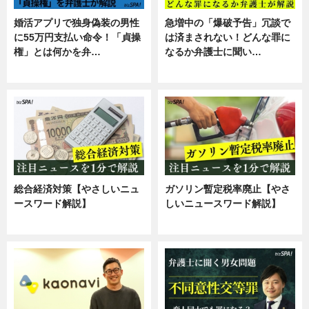
婚活アプリで独身偽装の男性
急増中の「爆破予告」冗談で
に55万円支払い命令！「貞操
は済まされない！どんな罪に
権」とは何かを弁…
なるか弁護士に聞い…
専門家インタビュー
専門家インタビュー
総合経済対策【やさしいニュ
ガソリン暫定税率廃止【やさ
ースワード解説】
しいニュースワード解説】
ニュース
ニュース