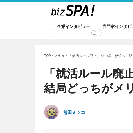
企業インタビュー
専門家インタビ
TOP
スキル
「就活ルール廃止」が一転、存続へ。結
「就活ルール廃
結局どっちがメ
都田ミツコ