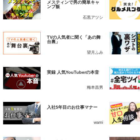
メスティンで男の簡単キャ
ンプ飯
石黒アツシ
TVの人気者に聞く「あの舞
台裏」
望月ふみ
実録 人気YouTuberの本音
梅本昌男
入社5年目のお仕事マナー
wami