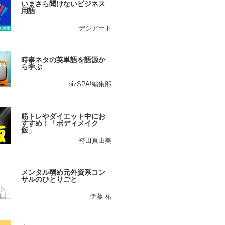
いまさら聞けないビジネス
用語
デジアート
時事ネタの英単語を語源か
ら学ぶ
bizSPA!編集部
筋トレやダイエット中にお
すすめ！「ボディメイク
飯」
袴田真由美
メンタル弱め元外資系コン
サルのひとりごと
伊藤 祐