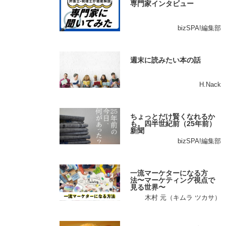
専門家インタビュー
bizSPA!編集部
週末に読みたい本の話
H.Nack
ちょっとだけ賢くなれるか
も。四半世紀前（25年前）
新聞
bizSPA!編集部
一流マーケターになる方
法〜マーケティング視点で
見る世界〜
木村 元（キムラ ツカサ）