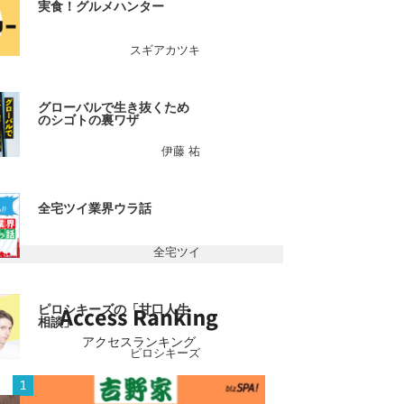
実食！グルメハンター
スギアカツキ
グローバルで生き抜くため
のシゴトの裏ワザ
伊藤 祐
全宅ツイ業界ウラ話
全宅ツイ
ピロシキーズの「甘口人生
相談」
アクセスランキング
ピロシキーズ