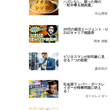
ハズレなし。困った時の
「町中華＆焼肉屋」
中山秀明
20代の就活エージェント・U
ZUZキャリア相談所
岡本 啓毅
ビジネスマンが好印象に見
せる７つの技術
森井良行
社会派ラッパー・ダースレ
イダーが時事問題に吠え
る！
ダースレイダー