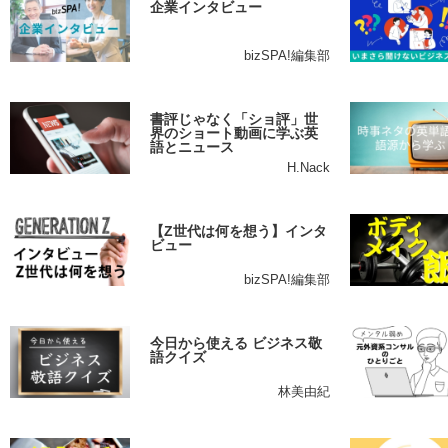
企業インタビュー
bizSPA!編集部
書評じゃなく「ショ評」世
界のショート動画に学ぶ英
語とニュース
H.Nack
【Z世代は何を想う】インタ
ビュー
bizSPA!編集部
今日から使える ビジネス敬
語クイズ
林美由紀