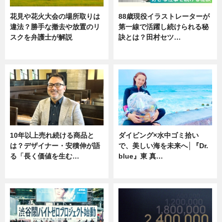
花見や花火大会の場所取りは
88歳現役イラストレーターが
違法？勝手な撤去や放置のリ
第一線で活躍し続けられる秘
スクを弁護士が解説
訣とは？田村セツ…
ニュース
専門家インタビュー
10年以上売れ続ける商品と
ダイビング×水中ゴミ拾い
は？デザイナー・安積伸が語
で、美しい海を未来へ│『Dr.
る「長く価値を生む…
blue』東 真…
ニュース
ニュース