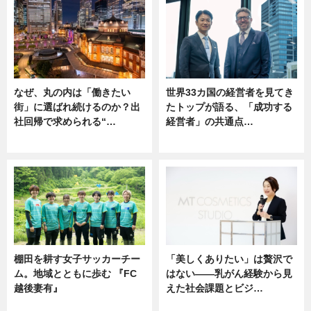
なぜ、丸の内は「働きたい
世界33カ国の経営者を見てき
街」に選ばれ続けるのか？出
たトップが語る、「成功する
社回帰で求められる“…
経営者」の共通点…
ニュース
ニュース
棚田を耕す女子サッカーチー
「美しくありたい」は贅沢で
ム。地域とともに歩む 『FC
はない――乳がん経験から見
越後妻有』
えた社会課題とビジ…
ニュース
ニュース