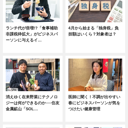
ランチ代が倍増!?「食事補助
4月から始まる「独身税」負
非課税枠拡大」がビジネスパ
担額はいくら？対象者は？
ーソンに与えるイ…
ニュース
ニュース
消えゆく在来野菜にテクノロ
医師に聞く！不調が出やすい
ジーは何ができるのか──住友
春にビジネスパーソンが気を
金属鉱山「SOL…
つけたい健康管理
ニュース
ニュース