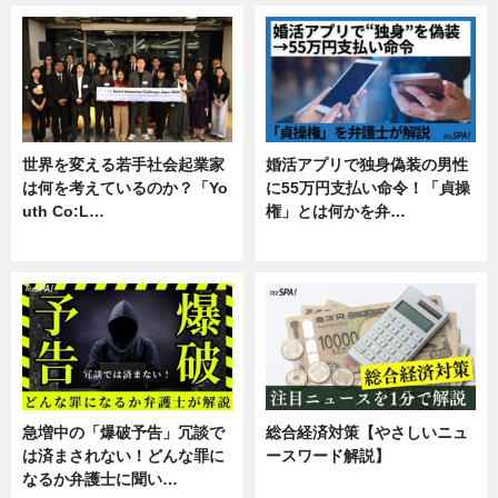
世界を変える若手社会起業家
婚活アプリで独身偽装の男性
は何を考えているのか？「Yo
に55万円支払い命令！「貞操
uth Co:L…
権」とは何かを弁…
スキル
専門家インタビュー
急増中の「爆破予告」冗談で
総合経済対策【やさしいニュ
は済まされない！どんな罪に
ースワード解説】
なるか弁護士に聞い…
ニュース