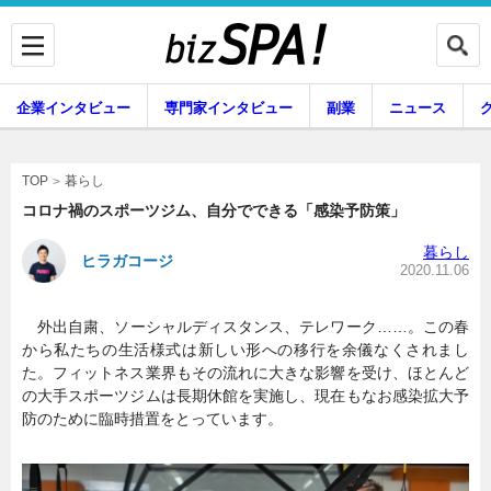
企業インタビュー
専門家インタビュー
副業
ニュース
暮らし
エンタメ
暮らし
TOP
コロナ禍のスポーツジム、自分でできる「感染予防策」
暮らし
ヒラガコージ
企業インタビュー
専門家インタビュー
2020.11.06
外出自粛、ソーシャルディスタンス、テレワーク……。この春
から私たちの生活様式は新しい形への移行を余儀なくされまし
副業
ニュース
た。フィットネス業界もその流れに大きな影響を受け、ほとんど
の大手スポーツジムは長期休館を実施し、現在もなお感染拡大予
防のために臨時措置をとっています。
グルメ
スキル