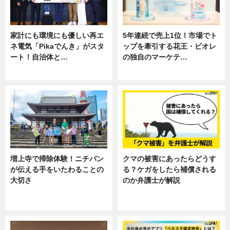
家計にも環境にも優しい再エ
5年連続で売上1位！市場でト
ネ電気「Pikaでんき」がスタ
ップを牽引する花王・ビオレ
ート！自治体と…
の独自のマーケテ…
ニュース
ニュース, 暮らし
増上寺で掃除体験！ニチバン
クマの被害にあったらどうす
が伝える手をいたわることの
る？ケガをしたら補償される
大切さ
のか弁護士が解説
ニュース, 企業インタビュー, 暮ら
専門家インタビュー
し