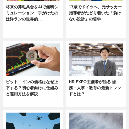
将来の薄毛具合をAIで無料シ
17歳でドイツへ。元サッカー
ミュレーション！手がけたの
指導者がたどり着いた「負け
は洋ランの世界的…
ない設計」の哲学
ニュース
ニュース
sponsored by 河野メリクロン
ビットコインの価格はなぜ上
HR EXPO主催者が語る 総
下する？初心者向けに仕組み
務・人事・教育の最新トレン
と運用方法を解説
ドとは？
ニュース
ニュース