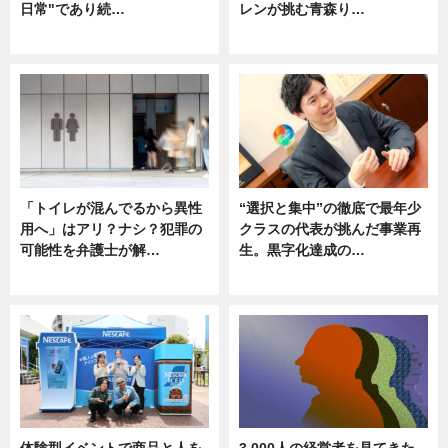
日常"であり続…
レンが挑む青森り…
ニュース
ニュース
「トイレが混んでるから異性
“選択と集中”の徹底で最年少
用へ」はアリ？ナシ？犯罪の
クラスの代表が挑んだ事業再
可能性を弁護士が解…
生。黒字化達成の…
ニュース, 専門家インタビュー
ニュース
体験型イベントで商品と人を
3,000人の経営者を見てきた