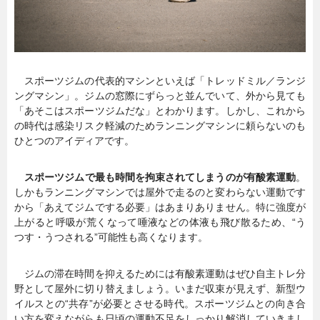
スポーツジムの代表的マシンといえば「トレッドミル／ランジ
ングマシン」。ジムの窓際にずらっと並んでいて、外から見ても
「あそこはスポーツジムだな」とわかります。しかし、これから
の時代は感染リスク軽減のためランニングマシンに頼らないのも
ひとつのアイディアです。
スポーツジムで最も時間を拘束されてしまうのが有酸素運動
。
しかもランニングマシンでは屋外で走るのと変わらない運動です
から「あえてジムでする必要」はあまりありません。特に強度が
上がると呼吸が荒くなって唾液などの体液も飛び散るため、“う
つす・うつされる”可能性も高くなります。
ジムの滞在時間を抑えるためには有酸素運動はぜひ自主トレ分
野として屋外に切り替えましょう。いまだ収束が見えず、新型ウ
イルスとの“共存”が必要とさせる時代。スポーツジムとの向き合
い方を変えながらも日頃の運動不足をしっかり解消していきまし