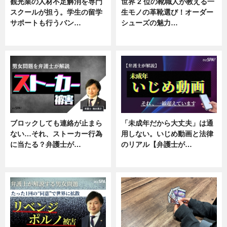
観光業の人材不足解消を専門
世界 2 位の靴職人が教える一
スクールが担う。学生の留学
生モノの革靴選び！オーダー
サポートも行うバン…
シューズの魅力…
ニュース, 企業インタビュー
ニュース, 専門家インタビュー
ブロックしても連絡が止まら
「未成年だから大丈夫」は通
ない…それ、ストーカー行為
用しない。いじめ動画と法律
に当たる？弁護士が…
のリアル【弁護士が…
ニュース, 専門家インタビュー
ニュース, 専門家インタビュー