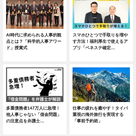
AI時代に求められる人事的観
スマホひとつで手取りを増や
点とは？「科学的人事アワー
す方法！福利厚生で使えるア
ド」授賞式
プリ「ベネステ確定…
ニュース
企業インタビュー
多重債務者147万人に急増！
仕事の疲れを癒やす！タイパ
他人事じゃない「借金問題」
重視の海外旅行を実現する
の注意点を弁護士…
「事前予約術」
専門家インタビュー
暮らし