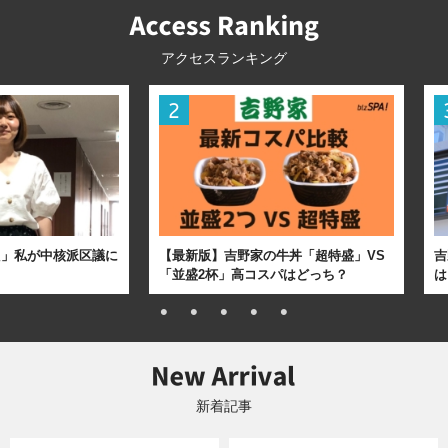
アクセスランキング
た」私が中核派区議に
【最新版】吉野家の牛丼「超特盛」VS
吉
「並盛2杯」高コスパはどっち？
は
新着記事