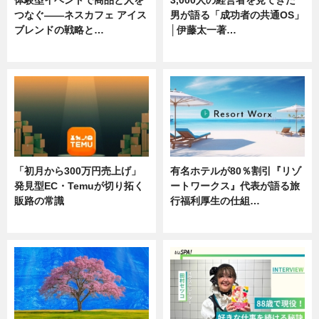
つなぐ――ネスカフェ アイス
男が語る「成功者の共通OS」
ブレンドの戦略と…
│伊藤太一著…
ニュース
ニュース
「初月から300万円売上げ」
有名ホテルが80％割引『リゾ
発見型EC・Temuが切り拓く
ートワークス』代表が語る旅
販路の常識
行福利厚生の仕組…
ニュース
ニュース