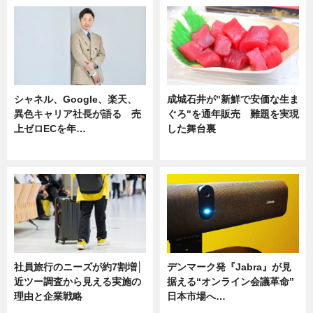
シャネル、Google、楽天、
成城石井が"新鮮で安価な生ま
異色キャリア社長が語る 売
ぐろ"を通年販売 難題を実現
上ゼロECを年…
した舞台裏
ニュース
ニュース
社員旅行のニーズが約7割増│
デンマーク発『Jabra』が見
近ツー調査から見える実施の
据える“オンライン会議革命”
理由と企業戦略
日本市場へ…