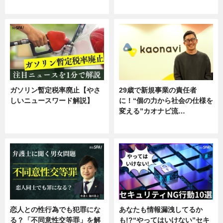
専門家インタビュー
ガソリン暫定税率廃止【やさ
29歳で新規事業の責任者
しいニュースワード解説】
に！“個の力から社会の仕様を
変える”カオナビ流…
ニュース
企業インタビュー
恋人との性行為でも犯罪にな
あなたも情報漏洩してるか
る？「不同意性交等罪」を解
も!?“やってはいけない”セキ