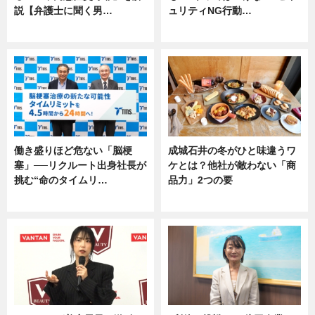
説【弁護士に聞く男…
ュリティNG行動…
専門家インタビュー
専門家インタビュー
働き盛りほど危ない「脳梗
成城石井の冬がひと味違うワ
塞」──リクルート出身社長が
ケとは？他社が敵わない「商
挑む“命のタイムリ…
品力」2つの要
企業インタビュー
グルメ