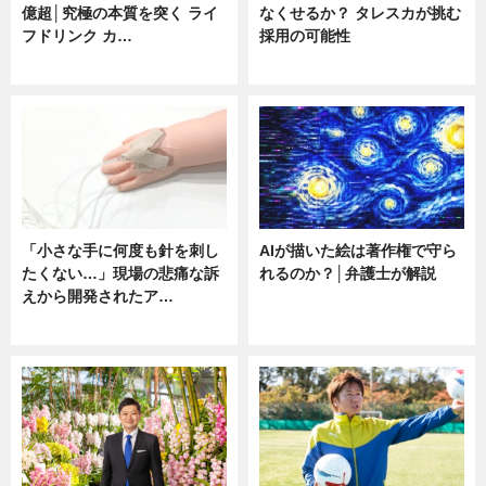
億超│究極の本質を突く ライ
なくせるか？ タレスカが挑む
フドリンク カ…
採用の可能性
ニュース
ニュース
「小さな手に何度も針を刺し
AIが描いた絵は著作権で守ら
たくない…」現場の悲痛な訴
れるのか？│弁護士が解説
えから開発されたア…
ニュース
ニュース