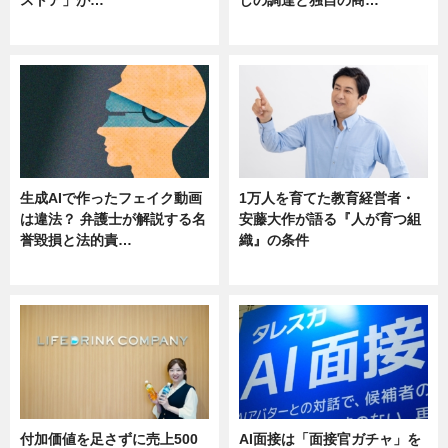
ストア」が…
しの調達と独自の商…
ニュース
ニュース
生成AIで作ったフェイク動画
1万人を育てた教育経営者・
は違法？ 弁護士が解説する名
安藤大作が語る『人が育つ組
誉毀損と法的責…
織』の条件
ニュース
ニュース
付加価値を足さずに売上500
AI面接は「面接官ガチャ」を