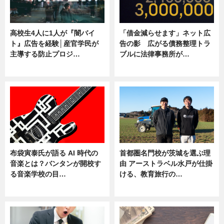
高校生4人に1人が『闇バイ
「借金減らせます」ネット広
ト』広告を経験│産官学民が
告の影 広がる債務整理トラ
主導する防止プロジ…
ブルに法律事務所が…
ニュース
ニュース
布袋寅泰氏が語る AI 時代の
首都圏名門校が茨城を選ぶ理
音楽とは？バンタンが開校す
由 アーストラベル水戸が仕掛
る音楽学校の目…
ける、教育旅行の…
ニュース
ニュース