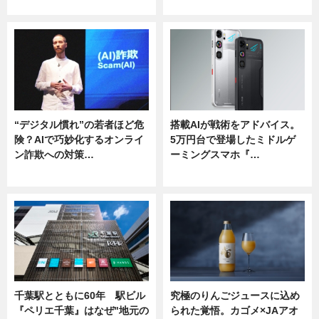
ニュース
ニュース
“デジタル慣れ”の若者ほど危
搭載AIが戦術をアドバイス。
険？AIで巧妙化するオンライ
5万円台で登場したミドルゲ
ン詐欺への対策…
ーミングスマホ『…
ニュース
ニュース
千葉駅とともに60年 駅ビル
究極のりんごジュースに込め
『ペリエ千葉』はなぜ"地元の
られた覚悟。カゴメ×JAアオ