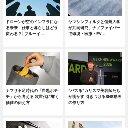
ドローンが空のインフラにな
ヤマシンフィルタと信州大学
る未来 仕事と暮らしはどう
が共同研究、ナノファイバー
変わる？│ブルーイ…
で環境・医療・EV…
ニュース
ニュース
ナフサ不足時代の「白黒ポテ
“バズる”カリスマ美容師たち
チ」から考える 次世代に響く
が明かす 引きつけるSNS動画
価値の伝え方
の作り方
ニュース
ニュース