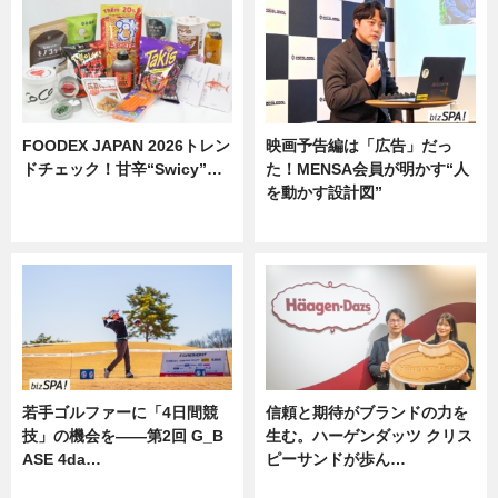
FOODEX JAPAN 2026トレン
映画予告編は「広告」だっ
ドチェック！甘辛“Swicy”…
た！MENSA会員が明かす“人
を動かす設計図”
ニュース
ニュース
若手ゴルファーに「4日間競
信頼と期待がブランドの力を
技」の機会を——第2回 G_B
生む。ハーゲンダッツ クリス
ASE 4da…
ピーサンドが歩ん…
ニュース
ニュース