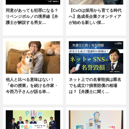
同意があっても犯罪になる？
【CxOは採用から育てる時代
リベンジポルノの境界線【弁
へ】急成長企業クオンティア
護士が解説する男女…
が始める新しい採…
専門家インタビュー
ニュース
他人と比べる意味はない！
ネット上での名誉毀損は匿名
「命の授業」を続ける作家・
でも成立!?損害賠償の相場
今西乃子さんが語る幸…
は？【弁護士に聞く…
専門家インタビュー
専門家インタビュー