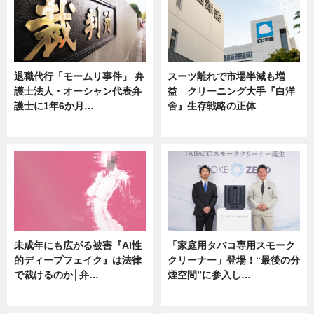
退職代行「モームリ事件」 弁
スーツ離れで市場半減も増
護士法人・オーシャン代表弁
益 クリーニング大手『白洋
護士に1年6か月…
舍』生存戦略の正体
ニュース
企業インタビュー
未成年にも広がる被害『AI性
「家庭用タバコ専用スモーク
的ディープフェイク』は法律
クリーナー」登場！“最後の分
で裁けるのか│弁…
煙空間”に参入し…
ニュース
ニュース