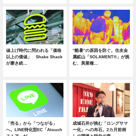
値上げ時代に問われる「価格
“酷暑”の原因を防ぐ。住友金
以上の価値」 Shake Shack
属鉱山「SOLAMENT®」が挑
が磨き続…
む、異業種…
ニュース
ニュース
「売る」から「つながる」
成城石井が挑む「ロングサマ
へ。LINE特化型EC「Atouch
ー化」への布石。2カ月前倒