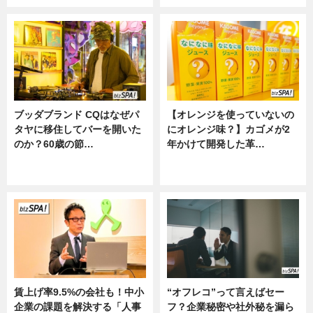
ブッダブランド CQはなぜパ
【オレンジを使っていないの
タヤに移住してバーを開いた
にオレンジ味？】カゴメが2
のか？60歳の節…
年かけて開発した革…
ニュース
グルメ, ニュース, 企業インタビュ
ー
賃上げ率9.5%の会社も！中小
“オフレコ”って言えばセー
企業の課題を解決する「人事
フ？企業秘密や社外秘を漏ら