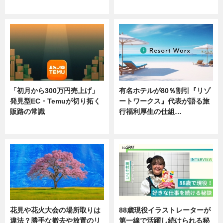
ニュース
ニュース
「初月から300万円売上げ」
有名ホテルが80％割引『リゾ
発見型EC・Temuが切り拓く
ートワークス』代表が語る旅
販路の常識
行福利厚生の仕組…
ニュース
ニュース
花見や花火大会の場所取りは
88歳現役イラストレーターが
違法？勝手な撤去や放置のリ
第一線で活躍し続けられる秘