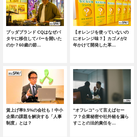
ブッダブランド CQはなぜパ
【オレンジを使っていないの
タヤに移住してバーを開いた
にオレンジ味？】カゴメが2
のか？60歳の節…
年かけて開発した革…
ニュース
グルメ, ニュース, 企業インタビュ
ー
賃上げ率9.5%の会社も！中小
“オフレコ”って言えばセー
企業の課題を解決する「人事
フ？企業秘密や社外秘を漏ら
制度」とは？
すことの法的責任を…
ニュース
ニュース, 専門家インタビュー