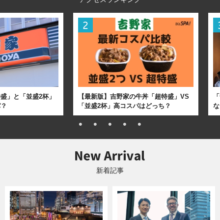
盛」と「並盛2杯」
【最新版】吉野家の牛丼「超特盛」VS
「
パ？
「並盛2杯」高コスパはどっち？
な
新着記事