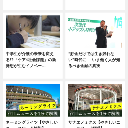
企業インタビュー
ニュース
中学生が介護の未来を変え
“貯金だけでは生き残れな
る!?「ケア×社会課題」の新
い”時代に──いま働く人が知
発想が生むイノベー…
るべき金融の真実
ニュース
企業インタビュー
ネーミングライツ【やさしい
サナエノミクス【やさしいニ