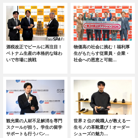
酒税改正でビールに再注目！
物価高の社会に挑む！福利厚
ベトナム生産の本格的な味わ
生がもたらす従業員・企業・
いで市場に挑戦
社会への恩恵と可能…
ニュース
ニュース
観光業の人材不足解消を専門
世界 2 位の靴職人が教える一
スクールが担う。学生の留学
生モノの革靴選び！オーダー
サポートも行うバン…
シューズの魅力…