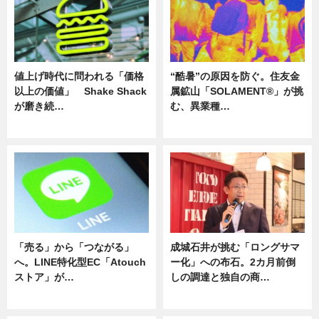
値上げ時代に問われる「価格
“酷暑”の原因を防ぐ。住友金
以上の価値」 Shake Shack
属鉱山「SOLAMENT®」が挑
が磨き続…
む、異業種…
ニュース
ニュース
「売る」から「つながる」
成城石井が挑む「ロングサマ
へ。LINE特化型EC「Atouch
ー化」への布石。2カ月前倒
ストア」が…
しの調達と独自の商…
ニュース
ニュース