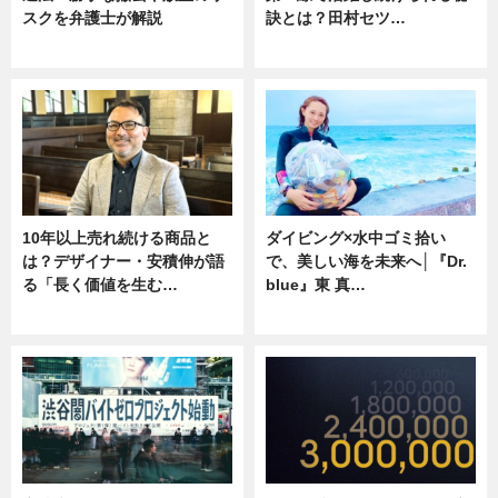
スクを弁護士が解説
訣とは？田村セツ…
ニュース
専門家インタビュー
10年以上売れ続ける商品と
ダイビング×水中ゴミ拾い
は？デザイナー・安積伸が語
で、美しい海を未来へ│『Dr.
る「長く価値を生む…
blue』東 真…
ニュース
ニュース