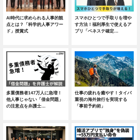
AI時代に求められる人事的観
スマホひとつで手取りを増や
点とは？「科学的人事アワー
す方法！福利厚生で使えるア
ド」授賞式
プリ「ベネステ確定…
ニュース
企業インタビュー
多重債務者147万人に急増！
仕事の疲れを癒やす！タイパ
他人事じゃない「借金問題」
重視の海外旅行を実現する
の注意点を弁護士…
「事前予約術」
専門家インタビュー
暮らし