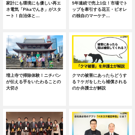
家計にも環境にも優しい再エ
5年連続で売上1位！市場でト
ネ電気「Pikaでんき」がスタ
ップを牽引する花王・ビオレ
ート！自治体と…
の独自のマーケテ…
ニュース
ニュース, 暮らし
増上寺で掃除体験！ニチバン
クマの被害にあったらどうす
が伝える手をいたわることの
る？ケガをしたら補償される
大切さ
のか弁護士が解説
ニュース, 企業インタビュー, 暮ら
専門家インタビュー
し