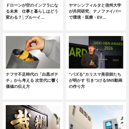
ドローンが空のインフラにな
ヤマシンフィルタと信州大学
る未来 仕事と暮らしはどう
が共同研究、ナノファイバー
変わる？│ブルーイ…
で環境・医療・EV…
ニュース
ニュース
ナフサ不足時代の「白黒ポテ
“バズる”カリスマ美容師たち
チ」から考える 次世代に響く
が明かす 引きつけるSNS動画
価値の伝え方
の作り方
ニュース
ニュース