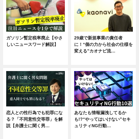
ガソリン暫定税率廃止【やさ
29歳で新規事業の責任者
しいニュースワード解説】
に！“個の力から社会の仕様を
変える”カオナビ流…
ニュース
企業インタビュー
恋人との性行為でも犯罪にな
あなたも情報漏洩してるか
る？「不同意性交等罪」を解
も!?“やってはいけない”セキ
説【弁護士に聞く男…
ュリティNG行動…
専門家インタビュー
専門家インタビュー