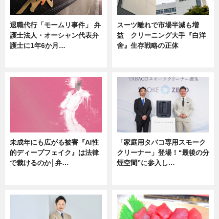
退職代行「モームリ事件」 弁
スーツ離れで市場半減も増
護士法人・オーシャン代表弁
益 クリーニング大手『白洋
護士に1年6か月…
舍』生存戦略の正体
ニュース
企業インタビュー
未成年にも広がる被害『AI性
「家庭用タバコ専用スモーク
的ディープフェイク』は法律
クリーナー」登場！“最後の分
で裁けるのか│弁…
煙空間”に参入し…
ニュース
ニュース