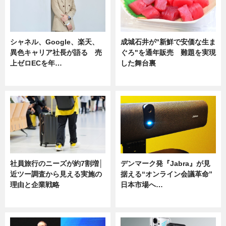
シャネル、Google、楽天、
成城石井が"新鮮で安価な生ま
異色キャリア社長が語る 売
ぐろ"を通年販売 難題を実現
上ゼロECを年…
した舞台裏
ニュース
ニュース
社員旅行のニーズが約7割増│
デンマーク発『Jabra』が見
近ツー調査から見える実施の
据える“オンライン会議革命”
理由と企業戦略
日本市場へ…
ニュース
ニュース