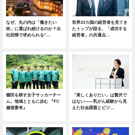
なぜ、丸の内は「働きたい
世界33カ国の経営者を見てき
街」に選ばれ続けるのか？出
たトップが語る、「成功する
社回帰で求められる“…
経営者」の共通点…
ニュース
ニュース
棚田を耕す女子サッカーチー
「美しくありたい」は贅沢で
ム。地域とともに歩む 『FC
はない――乳がん経験から見
越後妻有』
えた社会課題とビジ…
ニュース
ニュース