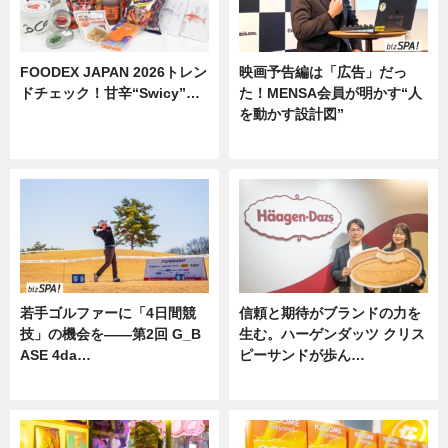
FOODEX JAPAN 2026トレン
映画予告編は「広告」だっ
ドチェック！甘辛“Swicy”…
た！MENSA会員が明かす“人
を動かす設計図”
ニュース
ニュース
若手ゴルファーに「4日間競
信頼と期待がブランドの力を
技」の機会を——第2回 G_B
生む。ハーゲンダッツ クリス
ASE 4da…
ピーサンドが歩ん…
ニュース
ニュース