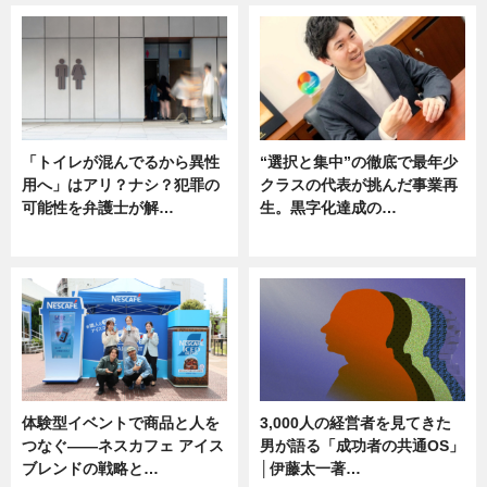
「トイレが混んでるから異性
“選択と集中”の徹底で最年少
用へ」はアリ？ナシ？犯罪の
クラスの代表が挑んだ事業再
可能性を弁護士が解…
生。黒字化達成の…
ニュース, 専門家インタビュー
ニュース
体験型イベントで商品と人を
3,000人の経営者を見てきた
つなぐ――ネスカフェ アイス
男が語る「成功者の共通OS」
ブレンドの戦略と…
│伊藤太一著…