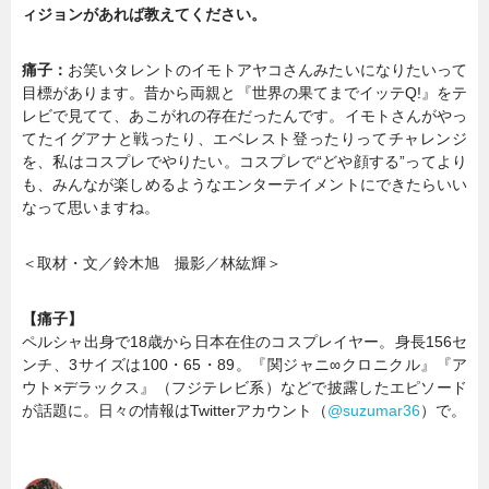
ィジョンがあれば教えてください。
痛子：
お笑いタレントのイモトアヤコさんみたいになりたいって
目標があります。昔から両親と『世界の果てまでイッテQ!』をテ
レビで見てて、あこがれの存在だったんです。イモトさんがやっ
てたイグアナと戦ったり、エベレスト登ったりってチャレンジ
を、私はコスプレでやりたい。コスプレで“どや顔する”ってより
も、みんなが楽しめるようなエンターテイメントにできたらいい
なって思いますね。
＜取材・文／鈴木旭 撮影／林紘輝＞
【痛子】
ペルシャ出身で18歳から日本在住のコスプレイヤー。身長156セ
ンチ、3サイズは100・65・89。『関ジャニ∞クロニクル』『ア
ウト×デラックス』（フジテレビ系）などで披露したエピソード
が話題に。日々の情報はTwitterアカウント（
@suzumar36
）で。