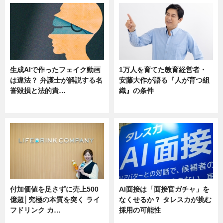
生成AIで作ったフェイク動画
1万人を育てた教育経営者・
は違法？ 弁護士が解説する名
安藤大作が語る『人が育つ組
誉毀損と法的責…
織』の条件
ニュース
ニュース
付加価値を足さずに売上500
AI面接は「面接官ガチャ」を
億超│究極の本質を突く ライ
なくせるか？ タレスカが挑む
フドリンク カ…
採用の可能性