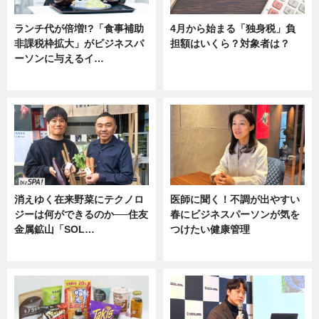
ランチ代が倍増!?「食事補助
4月から始まる「独身税」負
非課税枠拡大」がビジネスパ
担額はいくら？対象者は？
ーソンに与えるイ…
ニュース
ニュース
消えゆく在来野菜にテクノロ
医師に聞く！不調が出やすい
ジーは何ができるのか──住友
春にビジネスパーソンが気を
金属鉱山「SOL…
つけたい健康管理
ニュース
ニュース