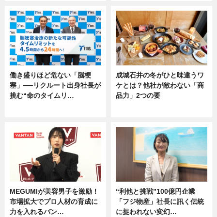
働き盛りほど危ない「脳梗
成城石井の冬がひと味違うワ
塞」──リクルート出身社長が
ケとは？他社が敵わない「商
挑む“命のタイムリ…
品力」2つの要
企業インタビュー
グルメ
MEGUMIが美容男子を激励！
“利他と挑戦”100億円企業
市場拡大でプロ人材の育成に
「フジ物産」社長に訊く伝統
力を入れるバン…
に捉われない変幻…