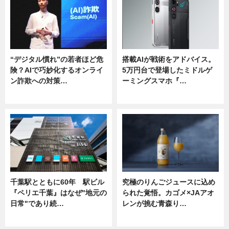
“デジタル慣れ”の若者ほど危
搭載AIが戦術をアドバイス。
険？AIで巧妙化するオンライ
5万円台で登場したミドルゲ
ン詐欺への対策…
ーミングスマホ『…
ニュース
ニュース
千葉駅とともに60年 駅ビル
究極のりんごジュースに込め
『ペリエ千葉』はなぜ"地元の
られた覚悟。カゴメ×JAアオ
日常"であり続…
レンが挑む青森り…
ニュース
ニュース