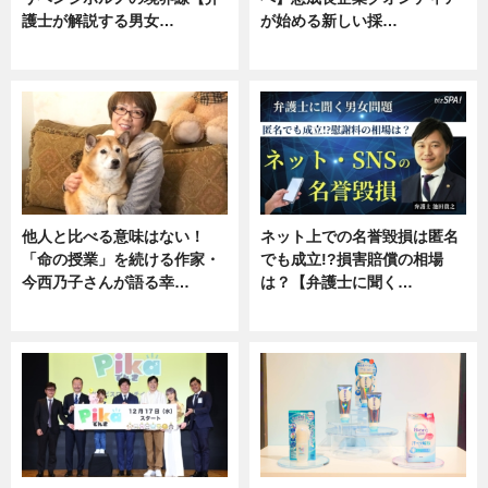
護士が解説する男女…
が始める新しい採…
専門家インタビュー
ニュース
他人と比べる意味はない！
ネット上での名誉毀損は匿名
「命の授業」を続ける作家・
でも成立!?損害賠償の相場
今西乃子さんが語る幸…
は？【弁護士に聞く…
専門家インタビュー
専門家インタビュー