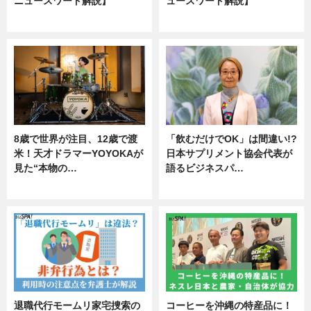
ニュースワード解説】
ュースワード解説】
ニュース
ニュース
8歳で世界が注目、12歳で渡
「飲むだけでOK」は間違い!?
米！天才ドラマーYOYOKAが
日本サプリメント協会代表が
見た“本物の…
語るビジネスパ…
エンタメ
ニュース
退職代行モームリ家宅捜索の
コーヒーを沖縄の特産品に！