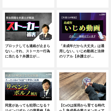
ニュース, 企業インタビュー
ニュース, 専門家インタビュー
ブロックしても連絡が止まら
「未成年だから大丈夫」は通
ない…それ、ストーカー行為
用しない。いじめ動画と法律
に当たる？弁護士が…
のリアル【弁護士が…
ニュース, 専門家インタビュー
ニュース, 専門家インタビュー
同意があっても犯罪になる？
【CxOは採用から育てる時代
リベンジポルノの境界線【弁
へ】急成長企業クオンティア