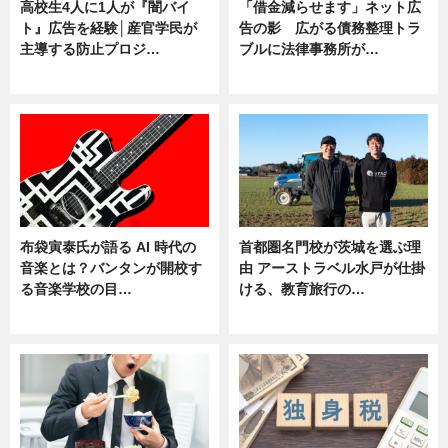
高校生4人に1人が『闇バイ
「借金減らせます」ネット広
ト』広告を経験│産官学民が
告の影 広がる債務整理トラ
主導する防止プロジ…
ブルに法律事務所が…
ニュース
ニュース
布袋寅泰氏が語る AI 時代の
首都圏名門校が茨城を選ぶ理
音楽とは？バンタンが開校す
由 アーストラベル水戸が仕掛
る音楽学校の目…
ける、教育旅行の…
ニュース
ニュース