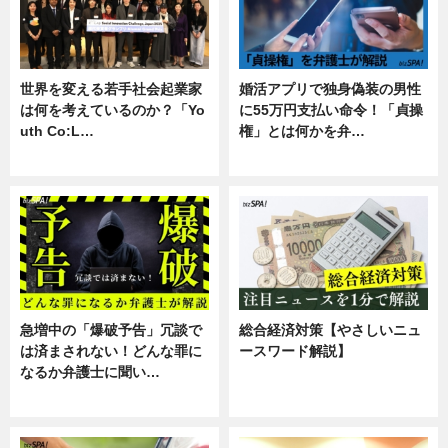
世界を変える若手社会起業家
婚活アプリで独身偽装の男性
は何を考えているのか？「Yo
に55万円支払い命令！「貞操
uth Co:L…
権」とは何かを弁…
スキル
専門家インタビュー
急増中の「爆破予告」冗談で
総合経済対策【やさしいニュ
は済まされない！どんな罪に
ースワード解説】
なるか弁護士に聞い…
ニュース
専門家インタビュー