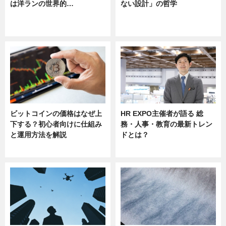
は洋ランの世界的…
ない設計」の哲学
ニュース
ニュース
sponsored by 河野メリクロン
ビットコインの価格はなぜ上
HR EXPO主催者が語る 総
下する？初心者向けに仕組み
務・人事・教育の最新トレン
と運用方法を解説
ドとは？
ニュース
ニュース