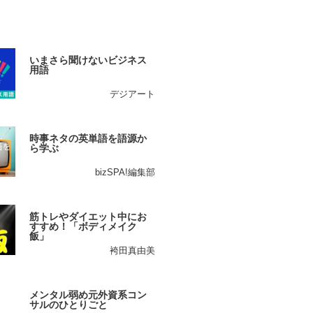
いまさら聞けないビジネス
用語
デジアート
時事ネタの英単語を語源か
ら学ぶ
bizSPA!編集部
筋トレやダイエット中にお
すすめ！「ボディメイク
飯」
袴田真由美
メンタル弱め元外資系コン
サルのひとりごと