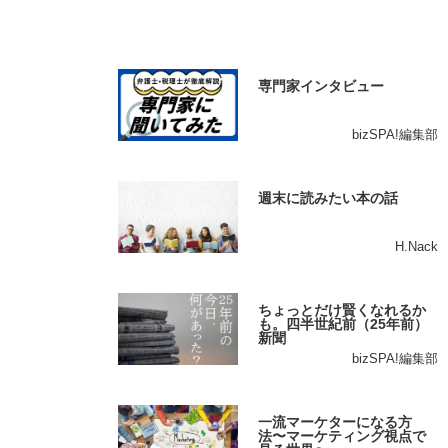
専門家インタビュー
bizSPA!編集部
週末に読みたい本の話
H.Nack
ちょっとだけ賢くなれるか
も。四半世紀前（25年前）
新聞
bizSPA!編集部
一流マーケターになる方
法〜マーケティング視点で