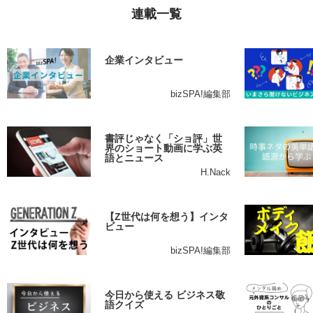
連載一覧
企業インタビュー
bizSPA!編集部
書評じゃなく「ショ評」世
界のショート動画に学ぶ英
語とニュース
H.Nack
【Z世代は何を想う】インタ
ビュー
bizSPA!編集部
今日から使える ビジネス敬
語クイズ