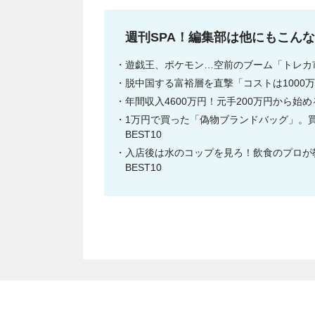
週刊SPA！編集部は他にもこん
遊戯王、ポケモン…空前のブーム「トレカ市
脱中国する富裕層を直撃「コストは1000万
年間収入4600万円！元手200万円から始
1万円で買った「偽物ブランドバッグ」。買
BEST10
入店後は水のコップを見ろ！飲食のプロが教
BEST10