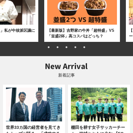
た」私が中核派区議に
【最新版】吉野家の牛丼「超特盛」VS
【
「並盛2杯」高コスパはどっち？
ー
新着記事
世界33カ国の経営者を見てき
棚田を耕す女子サッカーチー