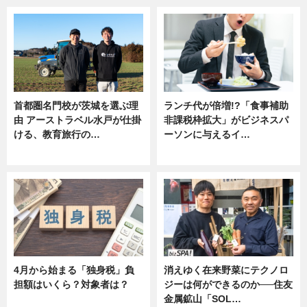
首都圏名門校が茨城を選ぶ理
ランチ代が倍増!?「食事補助
由 アーストラベル水戸が仕掛
非課税枠拡大」がビジネスパ
ける、教育旅行の…
ーソンに与えるイ…
ニュース
ニュース
4月から始まる「独身税」負
消えゆく在来野菜にテクノロ
担額はいくら？対象者は？
ジーは何ができるのか──住友
金属鉱山「SOL…
ニュース