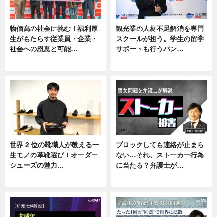
物価高の社会に挑む！福利厚
観光業の人材不足解消を専門
生がもたらす従業員・企業・
スクールが担う。学生の留学
社会への恩恵と可能…
サポートも行うバン…
ニュース
ニュース, 企業インタビュー
世界 2 位の靴職人が教える一
ブロックしても連絡が止まら
生モノの革靴選び！オーダー
ない…それ、ストーカー行為
シューズの魅力…
に当たる？弁護士が…
ニュース, 専門家インタビュー
ニュース, 専門家インタビュー