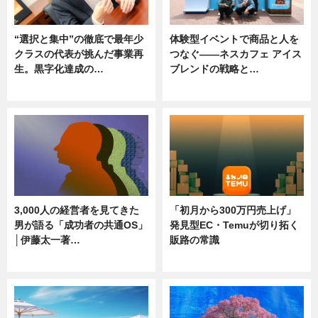
“選択と集中”の徹底で最年少
体験型イベントで商品と人を
クラスの代表が挑んだ事業再
つなぐ――ネスカフェ アイス
生。黒字化達成の…
ブレンドの戦略と…
ニュース
ニュース
3,000人の経営者を見てきた
「初月から300万円売上げ」
男が語る「成功者の共通OS」
発見型EC・Temuが切り拓く
│伊藤太一著…
販路の常識
ニュース
ニュース