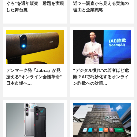
ぐろ"を通年販売 難題を実現
近ツー調査から見える実施の
した舞台裏
理由と企業戦略
ニュース
ニュース
デンマーク発『Jabra』が見
“デジタル慣れ”の若者ほど危
据える“オンライン会議革命”
険？AIで巧妙化するオンライ
日本市場へ…
ン詐欺への対策…
ニュース
ニュース