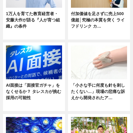
1万人を育てた教育経営者・
付加価値を足さずに売上500
安藤大作が語る『人が育つ組
億超│究極の本質を突く ライ
織』の条件
フドリンク カ…
ニュース
ニュース
AI面接は「面接官ガチャ」を
「小さな手に何度も針を刺し
なくせるか？ タレスカが挑む
たくない…」現場の悲痛な訴
採用の可能性
えから開発されたア…
ニュース
ニュース