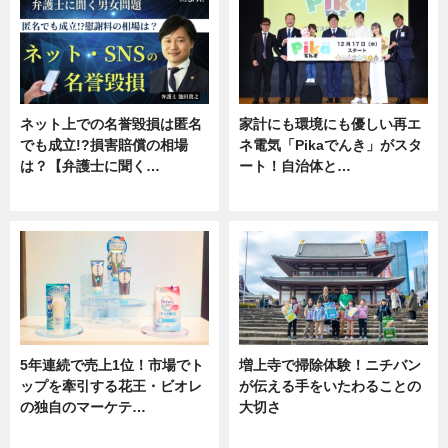
ネット上での名誉毀損は匿名
家計にも環境にも優しい再エ
でも成立!?損害賠償の相場
ネ電気「Pikaでんき」がスタ
は？【弁護士に聞く…
ート！自治体と…
専門家インタビュー
ニュース
5年連続で売上1位！市場でト
増上寺で掃除体験！ニチバン
ップを牽引する花王・ビオレ
が伝える手をいたわることの
の独自のマーケテ…
大切さ
ニュース, 暮らし
ニュース, 企業インタビュー, 暮ら