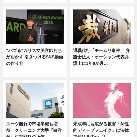
“バズる”カリスマ美容師たち
退職代行「モームリ事件」 弁
が明かす 引きつけるSNS動画
護士法人・オーシャン代表弁
の作り方
護士に1年6か月…
ニュース
ニュース
スーツ離れで市場半減も増
未成年にも広がる被害『AI性
益 クリーニング大手『白洋
的ディープフェイク』は法律
舍』生存戦略の正体
で裁けるのか│弁…