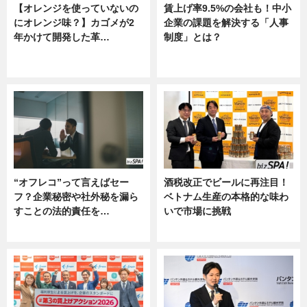
【オレンジを使っていないの
賃上げ率9.5%の会社も！中小
にオレンジ味？】カゴメが2
企業の課題を解決する「人事
年かけて開発した革…
制度」とは？
グルメ, ニュース, 企業インタビュ
ニュース
ー
“オフレコ”って言えばセー
酒税改正でビールに再注目！
フ？企業秘密や社外秘を漏ら
ベトナム生産の本格的な味わ
すことの法的責任を…
いで市場に挑戦
ニュース, 専門家インタビュー
ニュース