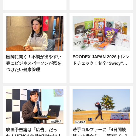
ニュース
医師に聞く！不調が出やすい
FOODEX JAPAN 2026トレン
春にビジネスパーソンが気を
ドチェック！甘辛“Swicy”…
つけたい健康管理
ニュース
ニュース
映画予告編は「広告」だっ
若手ゴルファーに「4日間競
た！MENSA会員が明かす“人
技」の機会を——第2回 G_B