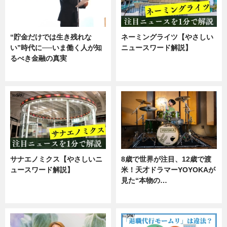
“貯金だけでは生き残れな
ネーミングライツ【やさしい
い”時代に──いま働く人が知
ニュースワード解説】
るべき金融の真実
ニュース
企業インタビュー
サナエノミクス【やさしいニ
8歳で世界が注目、12歳で渡
ュースワード解説】
米！天才ドラマーYOYOKAが
見た“本物の…
ニュース
エンタメ