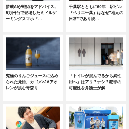
搭載AIが戦術をアドバイス。
千葉駅とともに60年 駅ビル
5万円台で登場したミドルゲ
『ペリエ千葉』はなぜ"地元の
ーミングスマホ『…
日常"であり続…
ニュース
ニュース
究極のりんごジュースに込め
「トイレが混んでるから異性
られた覚悟。カゴメ×JAアオ
用へ」はアリ？ナシ？犯罪の
レンが挑む青森り…
可能性を弁護士が解…
ニュース
ニュース, 専門家インタビュー