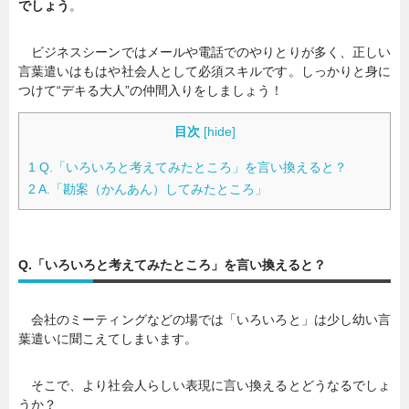
でしょう
。
暮らし
エンタメ
ビジネスシーンではメールや電話でのやりとりが多く、正しい
言葉遣いはもはや社会人として必須スキルです。しっかりと身に
つけて“デキる大人”の仲間入りをしましょう！
連載一覧
目次
[
hide
]
1
Q.「いろいろと考えてみたところ」を言い換えると？
2
A.「勘案（かんあん）してみたところ」
Q.「いろいろと考えてみたところ」を言い換えると？
会社のミーティングなどの場では「いろいろと」は少し幼い言
葉遣いに聞こえてしまいます。
そこで、より社会人らしい表現に言い換えるとどうなるでしょ
うか？