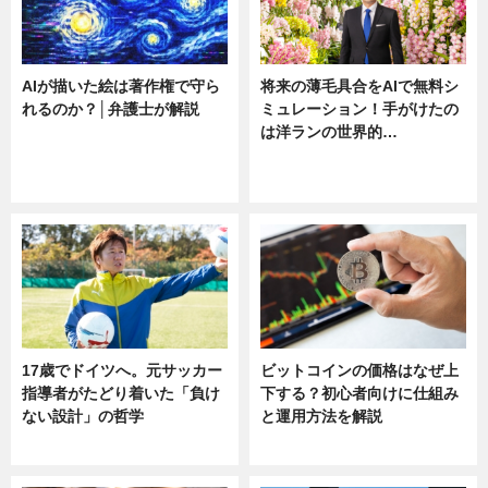
AIが描いた絵は著作権で守ら
将来の薄毛具合をAIで無料シ
れるのか？│弁護士が解説
ミュレーション！手がけたの
は洋ランの世界的…
ニュース
ニュース
sponsored by 河野メリクロン
17歳でドイツへ。元サッカー
ビットコインの価格はなぜ上
指導者がたどり着いた「負け
下する？初心者向けに仕組み
ない設計」の哲学
と運用方法を解説
ニュース
ニュース