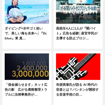
ダイビング×水中ゴミ拾い
高校生4人に1人が『闇バイ
で、美しい海を未来へ│『Dr.
ト』広告を経験│産官学民が
blue』東 真…
主導する防止プロジ…
ニュース
ニュース
「借金減らせます」ネット広
布袋寅泰氏が語る AI 時代の
告の影 広がる債務整理トラ
音楽とは？バンタンが開校す
ブルに法律事務所が…
る音楽学校の目…
ニュース
ニュース