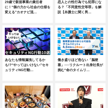
29歳で新規事業の責任者
恋人との性行為でも犯罪にな
に！“個の力から社会の仕様を
る？「不同意性交等罪」を解
変える”カオナビ流…
説【弁護士に聞く男…
企業インタビュー
専門家インタビュー
あなたも情報漏洩してるか
働き盛りほど危ない「脳梗
も!?“やってはいけない”セキ
塞」──リクルート出身社長が
ュリティNG行動…
挑む“命のタイムリ…
専門家インタビュー
企業インタビュー