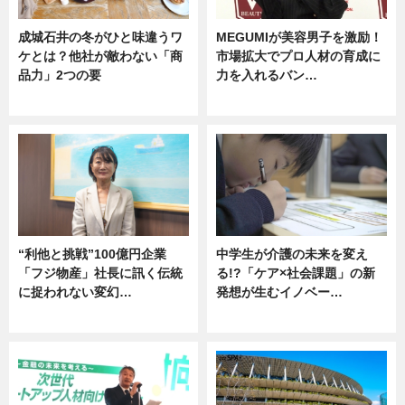
成城石井の冬がひと味違うワ
MEGUMIが美容男子を激励！
ケとは？他社が敵わない「商
市場拡大でプロ人材の育成に
品力」2つの要
力を入れるバン…
グルメ
企業インタビュー
“利他と挑戦”100億円企業
中学生が介護の未来を変え
「フジ物産」社長に訊く伝統
る!?「ケア×社会課題」の新
に捉われない変幻…
発想が生むイノベー…
ニュース
ニュース