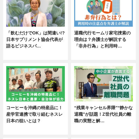
「飲むだけでOK」は間違い!?
退職代行モームリ家宅捜索の
日本サプリメント協会代表が
理由は？弁護士が解説する
語るビジネスパ…
「非弁行為」と利用時…
ニュース
専門家インタビュー
コーヒーを沖縄の特産品に！
“残業キャンセル界隈”“静かな
産学官連携で取り組むネスレ
退職”が話題！Z世代社員の離
日本の狙いとは？
職の実態と解…
企業インタビュー
企業インタビュー