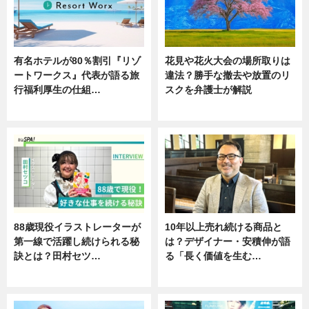
有名ホテルが80％割引『リゾ
花見や花火大会の場所取りは
ートワークス』代表が語る旅
違法？勝手な撤去や放置のリ
行福利厚生の仕組…
スクを弁護士が解説
ニュース
ニュース
88歳現役イラストレーターが
10年以上売れ続ける商品と
第一線で活躍し続けられる秘
は？デザイナー・安積伸が語
訣とは？田村セツ…
る「長く価値を生む…
専門家インタビュー
ニュース