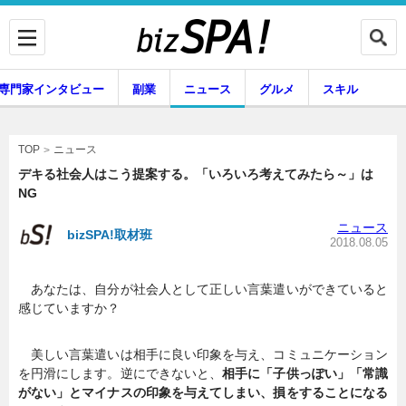
専門家インタビュー
副業
ニュース
グルメ
スキル
ニュース
TOP
デキる社会人はこう提案する。「いろいろ考えてみたら～」は
NG
企業インタビュー
専門家インタビュー
ニュース
bizSPA!取材班
2018.08.05
あなたは、自分が社会人として正しい言葉遣いができていると
副業
ニュース
感じていますか？
美しい言葉遣いは相手に良い印象を与え、コミュニケーション
グルメ
スキル
を円滑にします。逆にできないと、
相手に「子供っぽい」「常識
がない」とマイナスの印象を与えてしまい、損をすることになる