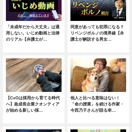
「未成年だから大丈夫」は通
同意があっても犯罪になる？
用しない。いじめ動画と法律
リベンジポルノの境界線【弁
のリアル【弁護士が…
護士が解説する男女…
ニュース, 専門家インタビュー
専門家インタビュー
【CxOは採用から育てる時代
他人と比べる意味はない！
へ】急成長企業クオンティア
「命の授業」を続ける作家・
が始める新しい採…
今西乃子さんが語る幸…
ニュース
専門家インタビュー