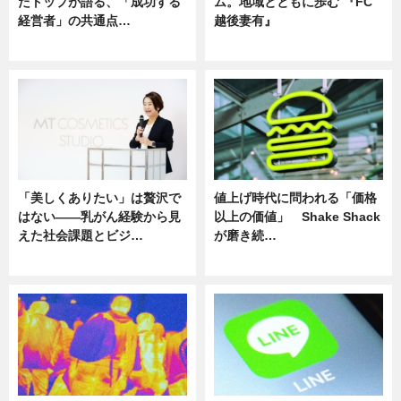
たトップが語る、「成功する
ム。地域とともに歩む 『FC
経営者」の共通点…
越後妻有』
ニュース
ニュース
「美しくありたい」は贅沢で
値上げ時代に問われる「価格
はない――乳がん経験から見
以上の価値」 Shake Shack
えた社会課題とビジ…
が磨き続…
ニュース
ニュース