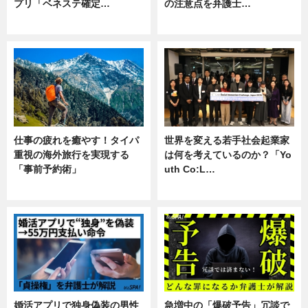
プリ「ベネステ確定…
の注意点を弁護士…
企業インタビュー
専門家インタビュー
仕事の疲れを癒やす！タイパ
世界を変える若手社会起業家
重視の海外旅行を実現する
は何を考えているのか？「Yo
「事前予約術」
uth Co:L…
暮らし
スキル
婚活アプリで独身偽装の男性
急増中の「爆破予告」冗談で