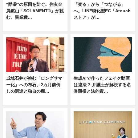
“酷暑”の原因を防ぐ。住友金
「売る」から「つながる」
属鉱山「SOLAMENT®」が挑
へ。LINE特化型EC「Atouch
む、異業種…
ストア」が…
ニュース
ニュース
成城石井が挑む「ロングサマ
生成AIで作ったフェイク動画
ー化」への布石。2カ月前倒
は違法？ 弁護士が解説する名
しの調達と独自の商…
誉毀損と法的責…
ニュース
ニュース