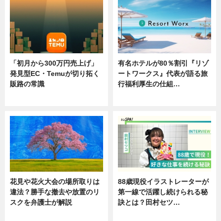
「初月から300万円売上げ」
有名ホテルが80％割引『リゾ
発見型EC・Temuが切り拓く
ートワークス』代表が語る旅
販路の常識
行福利厚生の仕組…
ニュース
ニュース
花見や花火大会の場所取りは
88歳現役イラストレーターが
違法？勝手な撤去や放置のリ
第一線で活躍し続けられる秘
スクを弁護士が解説
訣とは？田村セツ…
ニュース
専門家インタビュー