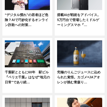
“デジタル慣れ”の若者ほど危
搭載AIが戦術をアドバイス。
険？AIで巧妙化するオンライ
5万円台で登場したミドルゲ
ン詐欺への対策…
ーミングスマホ『…
ニュース
ニュース
千葉駅とともに60年 駅ビル
究極のりんごジュースに込め
『ペリエ千葉』はなぜ"地元の
られた覚悟。カゴメ×JAアオ
日常"であり続…
レンが挑む青森り…
ニュース
ニュース