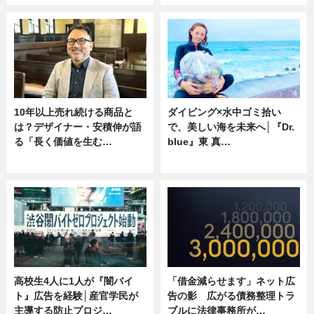
10年以上売れ続ける商品と
ダイビング×水中ゴミ拾い
は？デザイナー・安積伸が語
で、美しい海を未来へ│『Dr.
る「長く価値を生む…
blue』東 真…
ニュース
ニュース
高校生4人に1人が『闇バイ
「借金減らせます」ネット広
ト』広告を経験│産官学民が
告の影 広がる債務整理トラ
主導する防止プロジ…
ブルに法律事務所が…