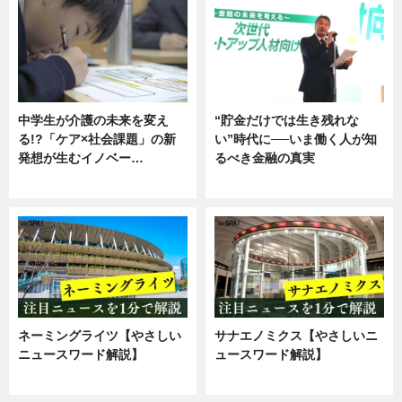
中学生が介護の未来を変え
“貯金だけでは生き残れな
る!?「ケア×社会課題」の新
い”時代に──いま働く人が知
発想が生むイノベー…
るべき金融の真実
ニュース
企業インタビュー
ネーミングライツ【やさしい
サナエノミクス【やさしいニ
ニュースワード解説】
ュースワード解説】
ニュース
ニュース