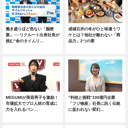
働き盛りほど危ない「脳梗
成城石井の冬がひと味違うワ
塞」──リクルート出身社長が
ケとは？他社が敵わない「商
挑む“命のタイムリ…
品力」2つの要
企業インタビュー
グルメ
MEGUMIが美容男子を激励！
“利他と挑戦”100億円企業
市場拡大でプロ人材の育成に
「フジ物産」社長に訊く伝統
力を入れるバン…
に捉われない変幻…
企業インタビュー
ニュース