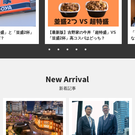
盛」と「並盛2杯」
【最新版】吉野家の牛丼「超特盛」VS
「
パ？
「並盛2杯」高コスパはどっち？
な
新着記事