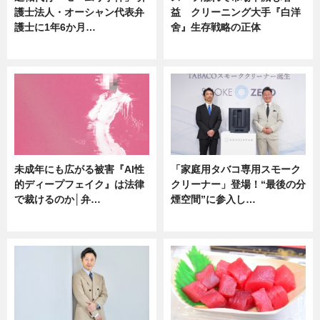
護士法人・オーシャン代表弁
益 クリーニング大手『白洋
護士に1年6か月…
舍』生存戦略の正体
ニュース
企業インタビュー
未成年にも広がる被害『AI性
「家庭用タバコ専用スモーク
的ディープフェイク』は法律
クリーナー」登場！“最後の分
で裁けるのか│弁…
煙空間”に参入し…
ニュース
ニュース