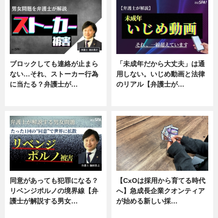
ブロックしても連絡が止まら
「未成年だから大丈夫」は通
ない…それ、ストーカー行為
用しない。いじめ動画と法律
に当たる？弁護士が…
のリアル【弁護士が…
ニュース, 専門家インタビュー
ニュース, 専門家インタビュー
同意があっても犯罪になる？
【CxOは採用から育てる時代
リベンジポルノの境界線【弁
へ】急成長企業クオンティア
護士が解説する男女…
が始める新しい採…
専門家インタビュー
ニュース