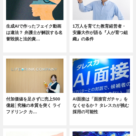
生成AIで作ったフェイク動画
1万人を育てた教育経営者・
は違法？ 弁護士が解説する名
安藤大作が語る『人が育つ組
誉毀損と法的責…
織』の条件
ニュース
ニュース
付加価値を足さずに売上500
AI面接は「面接官ガチャ」を
億超│究極の本質を突く ライ
なくせるか？ タレスカが挑む
フドリンク カ…
採用の可能性
ニュース
ニュース