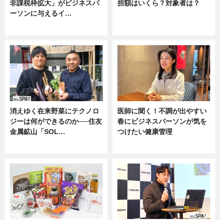
非課税枠拡大」がビジネスパ
担額はいくら？対象者は？
ーソンに与えるイ…
ニュース
ニュース
消えゆく在来野菜にテクノロ
医師に聞く！不調が出やすい
ジーは何ができるのか──住友
春にビジネスパーソンが気を
金属鉱山「SOL…
つけたい健康管理
ニュース
ニュース