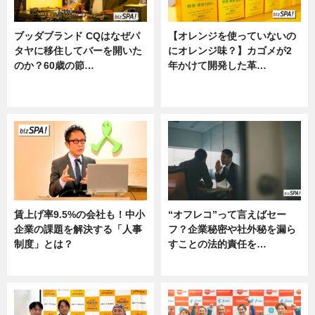
ブッダブランド CQはなぜパ
【オレンジを使っていないの
タヤに移住してバーを開いた
にオレンジ味？】カゴメが2
のか？60歳の節…
年かけて開発した革…
ニュース
グルメ, ニュース, 企業インタビュ
ー
賃上げ率9.5%の会社も！中小
“オフレコ”って言えばセー
企業の課題を解決する「人事
フ？企業秘密や社外秘を漏ら
制度」とは？
すことの法的責任を…
ニュース
ニュース, 専門家インタビュー