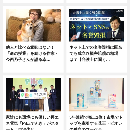
他人と比べる意味はない！
ネット上での名誉毀損は匿名
「命の授業」を続ける作家・
でも成立!?損害賠償の相場
今西乃子さんが語る幸…
は？【弁護士に聞く…
専門家インタビュー
専門家インタビュー
家計にも環境にも優しい再エ
5年連続で売上1位！市場でト
ネ電気「Pikaでんき」がスタ
ップを牽引する花王・ビオレ
ート！自治体と…
の独自のマーケテ…