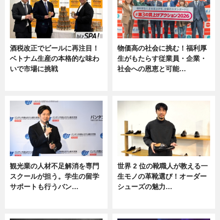
酒税改正でビールに再注目！
物価高の社会に挑む！福利厚
ベトナム生産の本格的な味わ
生がもたらす従業員・企業・
いで市場に挑戦
社会への恩恵と可能…
ニュース
ニュース
観光業の人材不足解消を専門
世界 2 位の靴職人が教える一
スクールが担う。学生の留学
生モノの革靴選び！オーダー
サポートも行うバン…
シューズの魅力…
ニュース, 企業インタビュー
ニュース, 専門家インタビュー