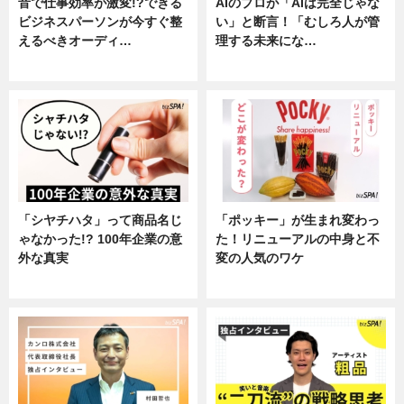
音で仕事効率が激変!?できる
AIのプロが「AIは完全じゃな
ビジネスパーソンが今すぐ整
い」と断言！「むしろ人が管
えるべきオーディ…
理する未来にな…
企業インタビュー
企業インタビュー
「シヤチハタ」って商品名じ
「ポッキー」が生まれ変わっ
ゃなかった!? 100年企業の意
た！リニューアルの中身と不
外な真実
変の人気のワケ
企業インタビュー
グルメ