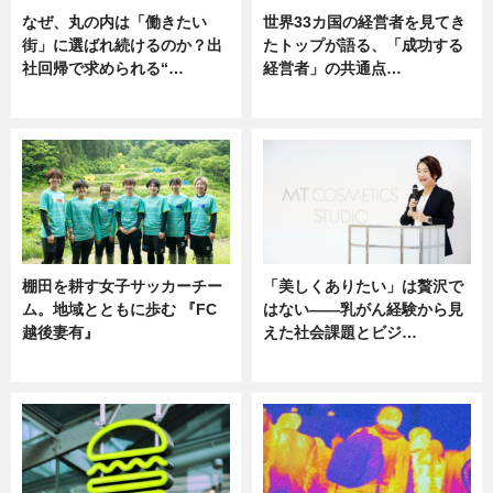
なぜ、丸の内は「働きたい
世界33カ国の経営者を見てき
街」に選ばれ続けるのか？出
たトップが語る、「成功する
社回帰で求められる“…
経営者」の共通点…
ニュース
ニュース
棚田を耕す女子サッカーチー
「美しくありたい」は贅沢で
ム。地域とともに歩む 『FC
はない――乳がん経験から見
越後妻有』
えた社会課題とビジ…
ニュース
ニュース