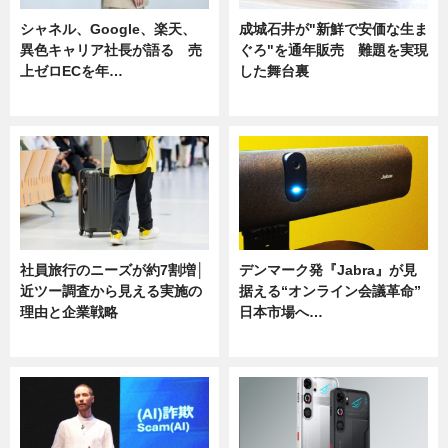
シャネル、Google、楽天、
成城石井が"新鮮で安価な生ま
異色キャリア社長が語る 売
ぐろ"を通年販売 難題を実現
上ゼロECを年…
した舞台裏
ニュース
ニュース
社員旅行のニーズが約7割増│
デンマーク発『Jabra』が見
近ツー調査から見える実施の
据える“オンライン会議革命”
理由と企業戦略
日本市場へ…
ニュース
ニュース