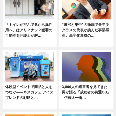
「トイレが混んでるから異性
“選択と集中”の徹底で最年少
用へ」はアリ？ナシ？犯罪の
クラスの代表が挑んだ事業再
可能性を弁護士が解…
生。黒字化達成の…
ニュース, 専門家インタビュー
ニュース
体験型イベントで商品と人を
3,000人の経営者を見てきた
つなぐ――ネスカフェ アイス
男が語る「成功者の共通OS」
ブレンドの戦略と…
│伊藤太一著…
ニュース
ニュース