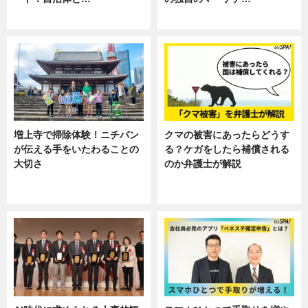
ニュース
ニュース, 暮らし
増上寺で掃除体験！ニチバン
クマの被害にあったらどうす
が伝える手をいたわることの
る？ケガをしたら補償される
大切さ
のか弁護士が解説
ニュース, 企業インタビュー, 暮ら
専門家インタビュー
し