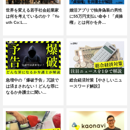
世界を変える若手社会起業家
婚活アプリで独身偽装の男性
は何を考えているのか？「Yo
に55万円支払い命令！「貞操
uth Co:L…
権」とは何かを弁…
スキル
専門家インタビュー
急増中の「爆破予告」冗談で
総合経済対策【やさしいニュ
は済まされない！どんな罪に
ースワード解説】
なるか弁護士に聞い…
ニュース
専門家インタビュー