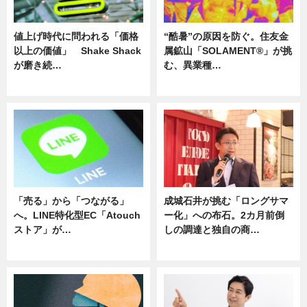
値上げ時代に問われる「価格
“酷暑”の原因を防ぐ。住友金
以上の価値」 Shake Shack
属鉱山「SOLAMENT®」が挑
が磨き続…
む、異業種…
ニュース
ニュース
「売る」から「つながる」
成城石井が挑む「ロングサマ
へ。LINE特化型EC「Atouch
ー化」への布石。2カ月前倒
ストア」が…
しの調達と独自の商…
ニュース
ニュース