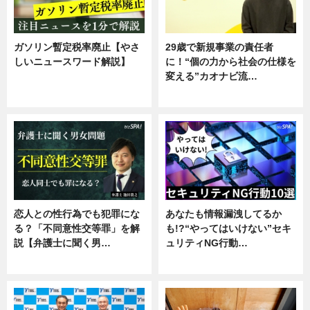
ガソリン暫定税率廃止【やさ
29歳で新規事業の責任者
しいニュースワード解説】
に！“個の力から社会の仕様を
変える”カオナビ流…
ニュース
企業インタビュー
恋人との性行為でも犯罪にな
あなたも情報漏洩してるか
る？「不同意性交等罪」を解
も!?“やってはいけない”セキ
説【弁護士に聞く男…
ュリティNG行動…
専門家インタビュー
専門家インタビュー