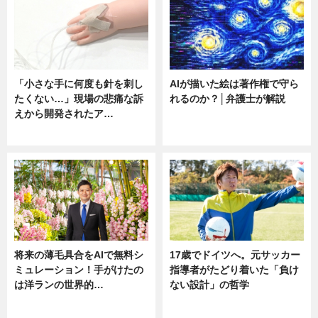
「小さな手に何度も針を刺し
AIが描いた絵は著作権で守ら
たくない…」現場の悲痛な訴
れるのか？│弁護士が解説
えから開発されたア…
ニュース
ニュース
将来の薄毛具合をAIで無料シ
17歳でドイツへ。元サッカー
ミュレーション！手がけたの
指導者がたどり着いた「負け
は洋ランの世界的…
ない設計」の哲学
ニュース
ニュース
sponsored by 河野メリクロン