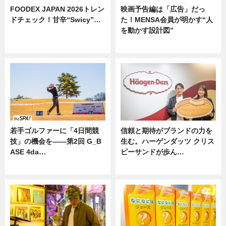
FOODEX JAPAN 2026トレン
映画予告編は「広告」だっ
ドチェック！甘辛“Swicy”…
た！MENSA会員が明かす“人
を動かす設計図”
ニュース
ニュース
若手ゴルファーに「4日間競
信頼と期待がブランドの力を
技」の機会を——第2回 G_B
生む。ハーゲンダッツ クリス
ASE 4da…
ピーサンドが歩ん…
ニュース
ニュース