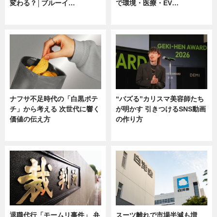
変わる？│ブルーイ…
で環境・医療・EV…
ニュース
ニュース
ナフサ不足時代の「白黒ポテ
“バズる”カリスマ美容師たち
チ」から考える 次世代に響く
が明かす 引きつけるSNS動画
価値の伝え方
の作り方
ニュース
ニュース
退職代行「モームリ事件」 弁
スーツ離れで市場半減も増