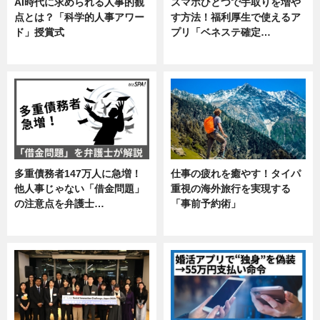
AI時代に求められる人事的観
スマホひとつで手取りを増や
点とは？「科学的人事アワー
す方法！福利厚生で使えるア
ド」授賞式
プリ「ベネステ確定…
ニュース
企業インタビュー
多重債務者147万人に急増！
仕事の疲れを癒やす！タイパ
他人事じゃない「借金問題」
重視の海外旅行を実現する
の注意点を弁護士…
「事前予約術」
専門家インタビュー
暮らし