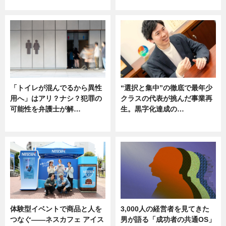
ニュース
ニュース
「トイレが混んでるから異性
“選択と集中”の徹底で最年少
用へ」はアリ？ナシ？犯罪の
クラスの代表が挑んだ事業再
可能性を弁護士が解…
生。黒字化達成の…
ニュース, 専門家インタビュー
ニュース
体験型イベントで商品と人を
3,000人の経営者を見てきた
つなぐ――ネスカフェ アイス
男が語る「成功者の共通OS」