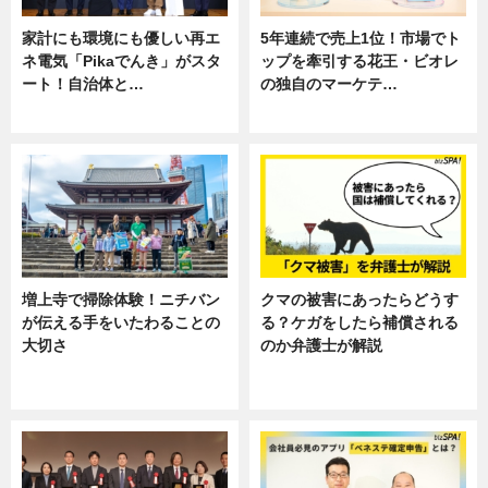
家計にも環境にも優しい再エ
5年連続で売上1位！市場でト
ネ電気「Pikaでんき」がスタ
ップを牽引する花王・ビオレ
ート！自治体と…
の独自のマーケテ…
ニュース
ニュース, 暮らし
増上寺で掃除体験！ニチバン
クマの被害にあったらどうす
が伝える手をいたわることの
る？ケガをしたら補償される
大切さ
のか弁護士が解説
ニュース, 企業インタビュー, 暮ら
専門家インタビュー
し