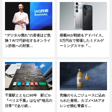
“デジタル慣れ”の若者ほど危
搭載AIが戦術をアドバイス。
険？AIで巧妙化するオンライ
5万円台で登場したミドルゲ
ン詐欺への対策…
ーミングスマホ『…
ニュース
ニュース
千葉駅とともに60年 駅ビル
究極のりんごジュースに込め
『ペリエ千葉』はなぜ"地元の
られた覚悟。カゴメ×JAアオ
日常"であり続…
レンが挑む青森り…