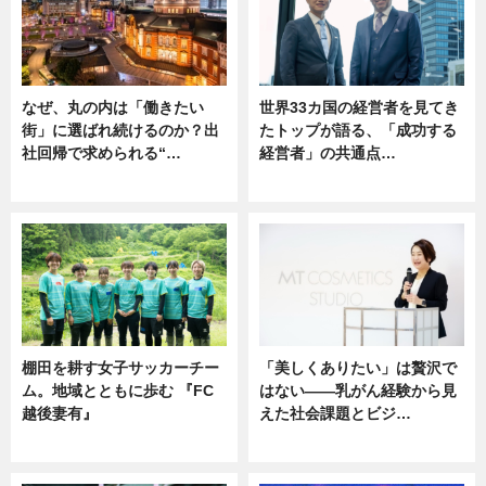
なぜ、丸の内は「働きたい
世界33カ国の経営者を見てき
街」に選ばれ続けるのか？出
たトップが語る、「成功する
社回帰で求められる“…
経営者」の共通点…
ニュース
ニュース
棚田を耕す女子サッカーチー
「美しくありたい」は贅沢で
ム。地域とともに歩む 『FC
はない――乳がん経験から見
越後妻有』
えた社会課題とビジ…
ニュース
ニュース