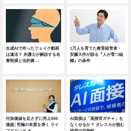
生成AIで作ったフェイク動画
1万人を育てた教育経営者・
は違法？ 弁護士が解説する名
安藤大作が語る『人が育つ組
誉毀損と法的責…
織』の条件
ニュース
ニュース
付加価値を足さずに売上500
AI面接は「面接官ガチャ」を
億超│究極の本質を突く ライ
なくせるか？ タレスカが挑む
フドリンク カ…
採用の可能性