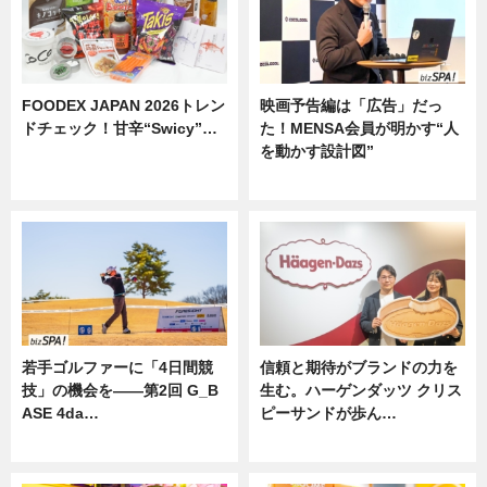
FOODEX JAPAN 2026トレン
映画予告編は「広告」だっ
ドチェック！甘辛“Swicy”…
た！MENSA会員が明かす“人
を動かす設計図”
ニュース
ニュース
若手ゴルファーに「4日間競
信頼と期待がブランドの力を
技」の機会を——第2回 G_B
生む。ハーゲンダッツ クリス
ASE 4da…
ピーサンドが歩ん…
ニュース
ニュース