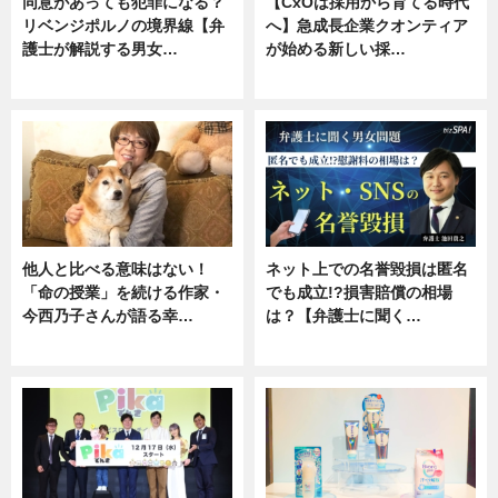
同意があっても犯罪になる？
【CxOは採用から育てる時代
リベンジポルノの境界線【弁
へ】急成長企業クオンティア
護士が解説する男女…
が始める新しい採…
専門家インタビュー
ニュース
他人と比べる意味はない！
ネット上での名誉毀損は匿名
「命の授業」を続ける作家・
でも成立!?損害賠償の相場
今西乃子さんが語る幸…
は？【弁護士に聞く…
専門家インタビュー
専門家インタビュー