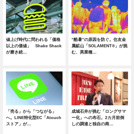
値上げ時代に問われる「価格
“酷暑”の原因を防ぐ。住友金
以上の価値」 Shake Shack
属鉱山「SOLAMENT®」が挑
が磨き続…
む、異業種…
ニュース
ニュース
「売る」から「つながる」
成城石井が挑む「ロングサマ
へ。LINE特化型EC「Atouch
ー化」への布石。2カ月前倒
ストア」が…
しの調達と独自の商…
ニュース
ニュース