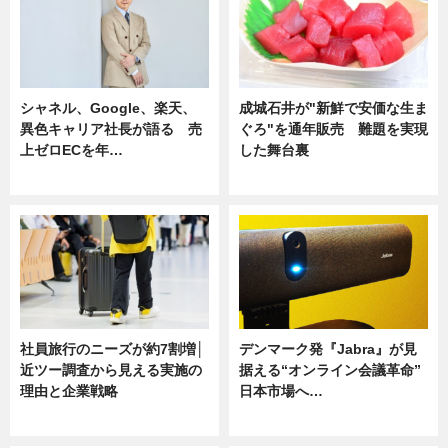
シャネル、Google、楽天、
成城石井が"新鮮で安価な生ま
異色キャリア社長が語る 売
ぐろ"を通年販売 難題を実現
上ゼロECを年…
した舞台裏
ニュース
ニュース
社員旅行のニーズが約7割増│
デンマーク発『Jabra』が見
近ツー調査から見える実施の
据える“オンライン会議革命”
理由と企業戦略
日本市場へ…
ニュース
ニュース