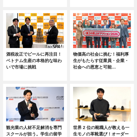
ニュース
ニュース, 専門家インタビュー
酒税改正でビールに再注目！
物価高の社会に挑む！福利厚
ベトナム生産の本格的な味わ
生がもたらす従業員・企業・
いで市場に挑戦
社会への恩恵と可能…
ニュース
ニュース
観光業の人材不足解消を専門
世界 2 位の靴職人が教える一
スクールが担う。学生の留学
生モノの革靴選び！オーダー