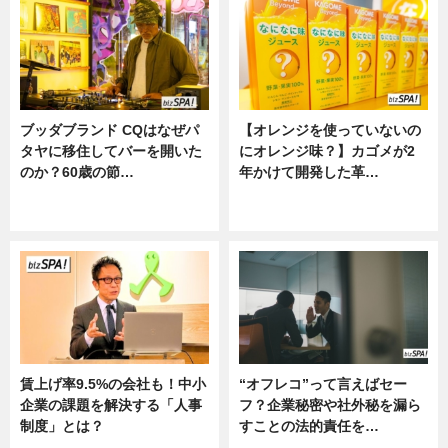
ブッダブランド CQはなぜパ
【オレンジを使っていないの
タヤに移住してバーを開いた
にオレンジ味？】カゴメが2
のか？60歳の節…
年かけて開発した革…
ニュース
グルメ, ニュース, 企業インタビュ
ー
賃上げ率9.5%の会社も！中小
“オフレコ”って言えばセー
企業の課題を解決する「人事
フ？企業秘密や社外秘を漏ら
制度」とは？
すことの法的責任を…