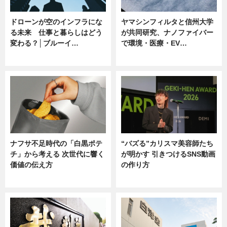
ドローンが空のインフラにな
ヤマシンフィルタと信州大学
る未来 仕事と暮らしはどう
が共同研究、ナノファイバー
変わる？│ブルーイ…
で環境・医療・EV…
ニュース
ニュース
ナフサ不足時代の「白黒ポテ
“バズる”カリスマ美容師たち
チ」から考える 次世代に響く
が明かす 引きつけるSNS動画
価値の伝え方
の作り方
ニュース
ニュース