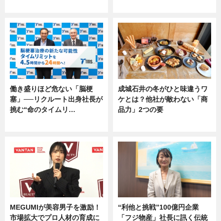
専門家インタビュー
専門家インタビュー
働き盛りほど危ない「脳梗
成城石井の冬がひと味違うワ
塞」──リクルート出身社長が
ケとは？他社が敵わない「商
挑む“命のタイムリ…
品力」2つの要
企業インタビュー
グルメ
MEGUMIが美容男子を激励！
“利他と挑戦”100億円企業
市場拡大でプロ人材の育成に
「フジ物産」社長に訊く伝統