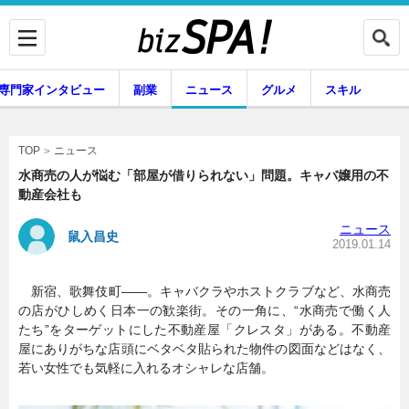
専門家インタビュー
副業
ニュース
グルメ
スキル
ニュース
TOP
水商売の人が悩む「部屋が借りられない」問題。キャバ嬢用の不
動産会社も
企業インタビュー
専門家インタビュー
ニュース
鼠入昌史
2019.01.14
新宿、歌舞伎町――。キャバクラやホストクラブなど、水商売
副業
ニュース
の店がひしめく日本一の歓楽街。その一角に、“水商売で働く人
たち”をターゲットにした不動産屋「クレスタ」がある。不動産
屋にありがちな店頭にベタベタ貼られた物件の図面などはなく、
若い女性でも気軽に入れるオシャレな店舗。
グルメ
スキル