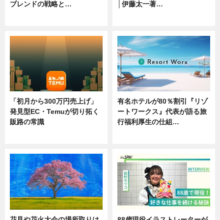
ブレンドの戦略と…
│伊藤太一著…
ニュース
ニュース
「初月から300万円売上げ」
有名ホテルが80％割引『リゾ
発見型EC・Temuが切り拓く
ートワークス』代表が語る旅
販路の常識
行福利厚生の仕組…
ニュース
ニュース
花見や花火大会の場所取りは
88歳現役イラストレーターが