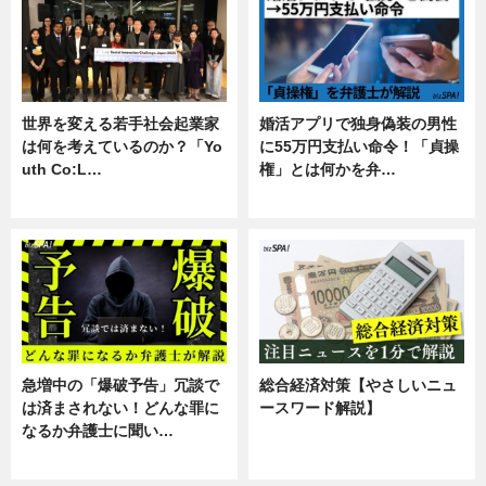
世界を変える若手社会起業家
婚活アプリで独身偽装の男性
は何を考えているのか？「Yo
に55万円支払い命令！「貞操
uth Co:L…
権」とは何かを弁…
スキル
専門家インタビュー
急増中の「爆破予告」冗談で
総合経済対策【やさしいニュ
は済まされない！どんな罪に
ースワード解説】
なるか弁護士に聞い…
ニュース
専門家インタビュー