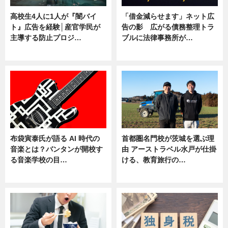
高校生4人に1人が『闇バイ
「借金減らせます」ネット広
ト』広告を経験│産官学民が
告の影 広がる債務整理トラ
主導する防止プロジ…
ブルに法律事務所が…
ニュース
ニュース
布袋寅泰氏が語る AI 時代の
首都圏名門校が茨城を選ぶ理
音楽とは？バンタンが開校す
由 アーストラベル水戸が仕掛
る音楽学校の目…
ける、教育旅行の…
ニュース
ニュース