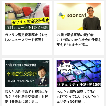
ガソリン暫定税率廃止【やさ
29歳で新規事業の責任者
しいニュースワード解説】
に！“個の力から社会の仕様を
変える”カオナビ流…
ニュース
企業インタビュー
恋人との性行為でも犯罪にな
あなたも情報漏洩してるか
る？「不同意性交等罪」を解
も!?“やってはいけない”セキ
説【弁護士に聞く男…
ュリティNG行動…