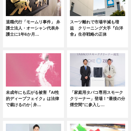
退職代行「モームリ事件」 弁
スーツ離れで市場半減も増
護士法人・オーシャン代表弁
益 クリーニング大手『白洋
護士に1年6か月…
舍』生存戦略の正体
ニュース
企業インタビュー
未成年にも広がる被害『AI性
「家庭用タバコ専用スモーク
的ディープフェイク』は法律
クリーナー」登場！“最後の分
で裁けるのか│弁…
煙空間”に参入し…
ニュース
ニュース