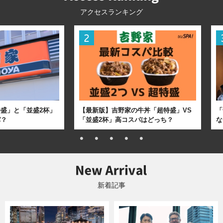
アクセスランキング
盛」と「並盛2杯」
【最新版】吉野家の牛丼「超特盛」VS
「
パ？
「並盛2杯」高コスパはどっち？
な
新着記事