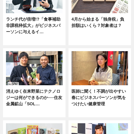
ランチ代が倍増!?「食事補助
4月から始まる「独身税」負
非課税枠拡大」がビジネスパ
担額はいくら？対象者は？
ーソンに与えるイ…
ニュース
ニュース
消えゆく在来野菜にテクノロ
医師に聞く！不調が出やすい
ジーは何ができるのか──住友
春にビジネスパーソンが気を
金属鉱山「SOL…
つけたい健康管理
ニュース
ニュース