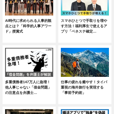
AI時代に求められる人事的観
スマホひとつで手取りを増や
点とは？「科学的人事アワー
す方法！福利厚生で使えるア
ド」授賞式
プリ「ベネステ確定…
ニュース
企業インタビュー
多重債務者147万人に急増！
仕事の疲れを癒やす！タイパ
他人事じゃない「借金問題」
重視の海外旅行を実現する
の注意点を弁護士…
「事前予約術」
専門家インタビュー
暮らし