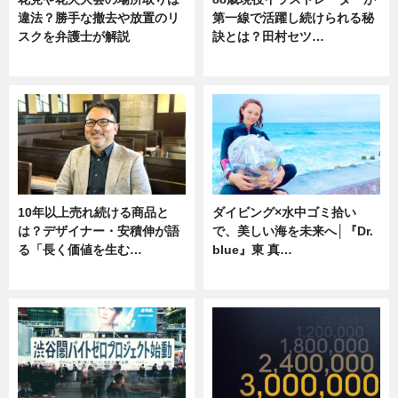
違法？勝手な撤去や放置のリ
第一線で活躍し続けられる秘
スクを弁護士が解説
訣とは？田村セツ…
ニュース
専門家インタビュー
10年以上売れ続ける商品と
ダイビング×水中ゴミ拾い
は？デザイナー・安積伸が語
で、美しい海を未来へ│『Dr.
る「長く価値を生む…
blue』東 真…
ニュース
ニュース