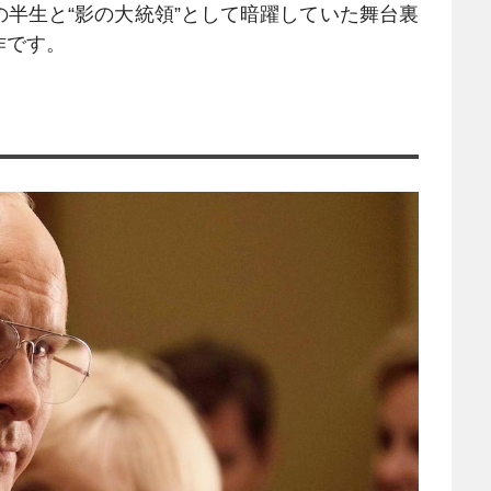
半生と“影の大統領”として暗躍していた舞台裏
作です。