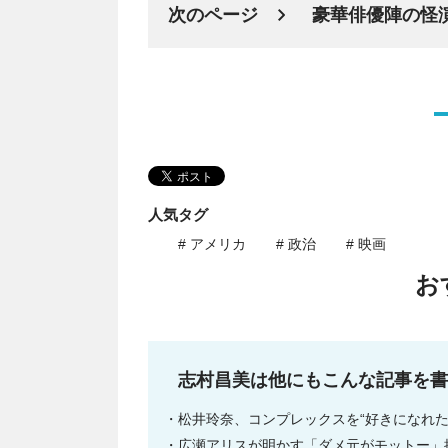
次のページ
豪華俳優陣の怪
人気タグ
# アメリカ
# 政治
# 映画
お
志村昌美は他にもこんな記事を書
松井玲奈、コンプレックスを“好きになれ
広瀬アリスが明かす「ダメ元がモットー」