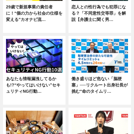
29歳で新規事業の責任者
恋人との性行為でも犯罪にな
に！“個の力から社会の仕様を
る？「不同意性交等罪」を解
変える”カオナビ流…
説【弁護士に聞く男…
企業インタビュー
専門家インタビュー
あなたも情報漏洩してるか
働き盛りほど危ない「脳梗
も!?“やってはいけない”セキ
塞」──リクルート出身社長が
ュリティNG行動…
挑む“命のタイムリ…
専門家インタビュー
企業インタビュー