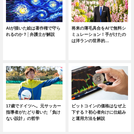
AIが描いた絵は著作権で守ら
将来の薄毛具合をAIで無料シ
れるのか？│弁護士が解説
ミュレーション！手がけたの
は洋ランの世界的…
ニュース
ニュース
sponsored by 河野メリクロン
17歳でドイツへ。元サッカー
ビットコインの価格はなぜ上
指導者がたどり着いた「負け
下する？初心者向けに仕組み
ない設計」の哲学
と運用方法を解説
ニュース
ニュース