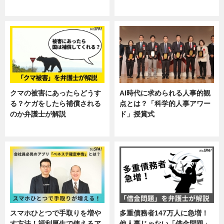
ニュース, 暮らし
ニュース, 企業インタビュー, 暮ら
し
クマの被害にあったらどうす
AI時代に求められる人事的観
る？ケガをしたら補償される
点とは？「科学的人事アワー
のか弁護士が解説
ド」授賞式
専門家インタビュー
ニュース
スマホひとつで手取りを増や
多重債務者147万人に急増！
す方法！福利厚生で使えるア
他人事じゃない「借金問題」