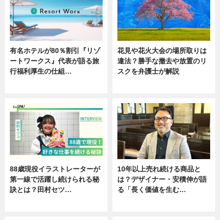
有名ホテルが80％割引『リゾ
花見や花火大会の場所取りは
ートワークス』代表が語る旅
違法？勝手な撤去や放置のリ
行福利厚生の仕組…
スクを弁護士が解説
ニュース
ニュース
88歳現役イラストレーターが
10年以上売れ続ける商品と
第一線で活躍し続けられる秘
は？デザイナー・安積伸が語
訣とは？田村セツ…
る「長く価値を生む…
専門家インタビュー
ニュース