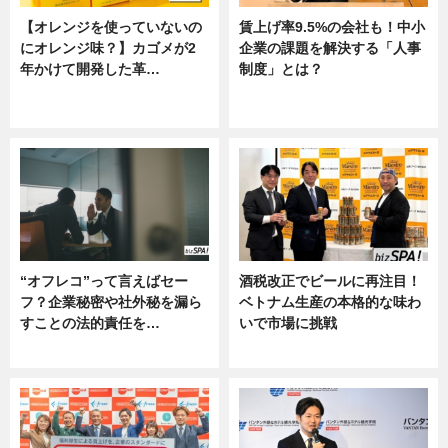
【オレンジを使っていないの
賃上げ率9.5%の会社も！中小
にオレンジ味？】カゴメが2
企業の課題を解決する「人事
年かけて開発した革…
制度」とは？
グルメ, ニュース, 企業インタビュ
ニュース
ー
“オフレコ”って言えばセー
酒税改正でビールに再注目！
フ？企業秘密や社外秘を漏ら
ベトナム生産の本格的な味わ
すことの法的責任を…
いで市場に挑戦
ニュース, 専門家インタビュー
ニュース