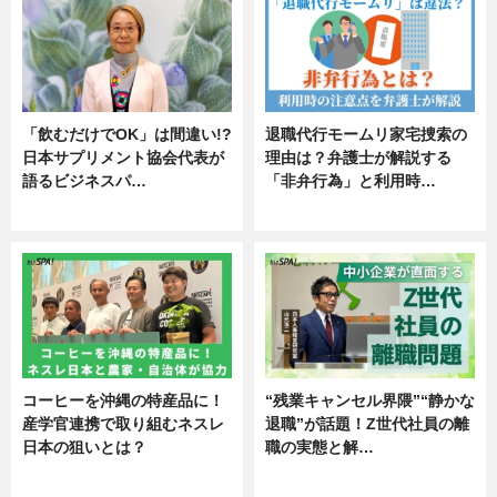
「飲むだけでOK」は間違い!?
退職代行モームリ家宅捜索の
日本サプリメント協会代表が
理由は？弁護士が解説する
語るビジネスパ…
「非弁行為」と利用時…
ニュース
専門家インタビュー
コーヒーを沖縄の特産品に！
“残業キャンセル界隈”“静かな
産学官連携で取り組むネスレ
退職”が話題！Z世代社員の離
日本の狙いとは？
職の実態と解…
企業インタビュー
企業インタビュー