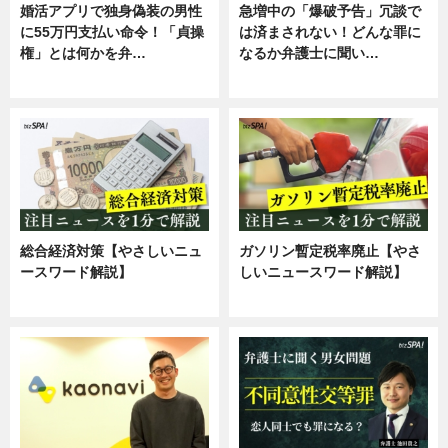
婚活アプリで独身偽装の男性
急増中の「爆破予告」冗談で
に55万円支払い命令！「貞操
は済まされない！どんな罪に
権」とは何かを弁…
なるか弁護士に聞い…
専門家インタビュー
専門家インタビュー
総合経済対策【やさしいニュ
ガソリン暫定税率廃止【やさ
ースワード解説】
しいニュースワード解説】
ニュース
ニュース