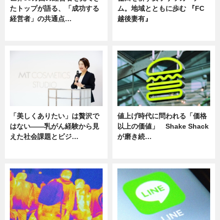
たトップが語る、「成功する
ム。地域とともに歩む 『FC
経営者」の共通点…
越後妻有』
ニュース
ニュース
「美しくありたい」は贅沢で
値上げ時代に問われる「価格
はない――乳がん経験から見
以上の価値」 Shake Shack
えた社会課題とビジ…
が磨き続…
ニュース
ニュース