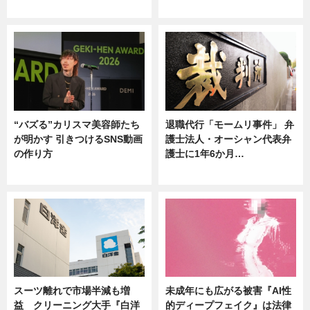
ニュース
ニュース
“バズる”カリスマ美容師たち
退職代行「モームリ事件」 弁
が明かす 引きつけるSNS動画
護士法人・オーシャン代表弁
の作り方
護士に1年6か月…
ニュース
ニュース
スーツ離れで市場半減も増
未成年にも広がる被害『AI性
益 クリーニング大手『白洋
的ディープフェイク』は法律