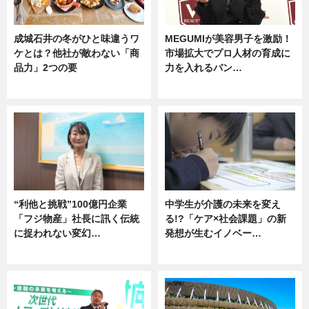
成城石井の冬がひと味違うワ
MEGUMIが美容男子を激励！
ケとは？他社が敵わない「商
市場拡大でプロ人材の育成に
品力」2つの要
力を入れるバン…
グルメ
企業インタビュー
“利他と挑戦”100億円企業
中学生が介護の未来を変え
「フジ物産」社長に訊く伝統
る!?「ケア×社会課題」の新
に捉われない変幻…
発想が生むイノベー…
ニュース
ニュース