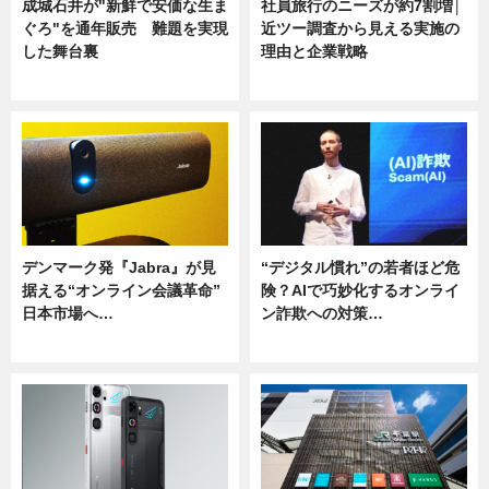
成城石井が"新鮮で安価な生ま
社員旅行のニーズが約7割増│
ぐろ"を通年販売 難題を実現
近ツー調査から見える実施の
した舞台裏
理由と企業戦略
ニュース
ニュース
デンマーク発『Jabra』が見
“デジタル慣れ”の若者ほど危
据える“オンライン会議革命”
険？AIで巧妙化するオンライ
日本市場へ…
ン詐欺への対策…
ニュース
ニュース