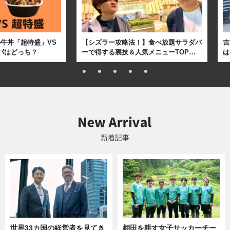
牛丼「超特盛」VS
【シズラー攻略法！】食べ放題サラダバ
吉
パはどっち？
ーで得する裏技＆人気メニューTOP…
は
新着記事
世界33カ国の経営者を見てき
棚田を耕す女子サッカーチー