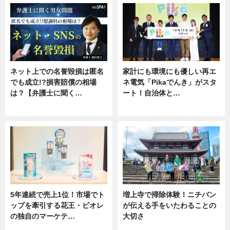
ネット上での名誉毀損は匿名
家計にも環境にも優しい再エ
でも成立!?損害賠償の相場
ネ電気「Pikaでんき」がスタ
は？【弁護士に聞く…
ート！自治体と…
専門家インタビュー
ニュース
5年連続で売上1位！市場でト
増上寺で掃除体験！ニチバン
ップを牽引する花王・ビオレ
が伝える手をいたわることの
の独自のマーケテ…
大切さ