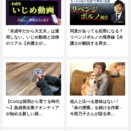
「未成年だから大丈夫」は通
同意があっても犯罪になる？
用しない。いじめ動画と法律
リベンジポルノの境界線【弁
のリアル【弁護士が…
護士が解説する男女…
ニュース, 専門家インタビュー
専門家インタビュー
【CxOは採用から育てる時代
他人と比べる意味はない！
へ】急成長企業クオンティア
「命の授業」を続ける作家・
が始める新しい採…
今西乃子さんが語る幸…
ニュース
専門家インタビュー