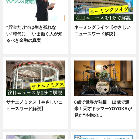
“貯金だけでは生き残れな
ネーミングライツ【やさしい
い”時代に──いま働く人が知
ニュースワード解説】
るべき金融の真実
ニュース
企業インタビュー
サナエノミクス【やさしいニ
8歳で世界が注目、12歳で渡
ュースワード解説】
米！天才ドラマーYOYOKAが
見た“本物の…
ニュース
エンタメ