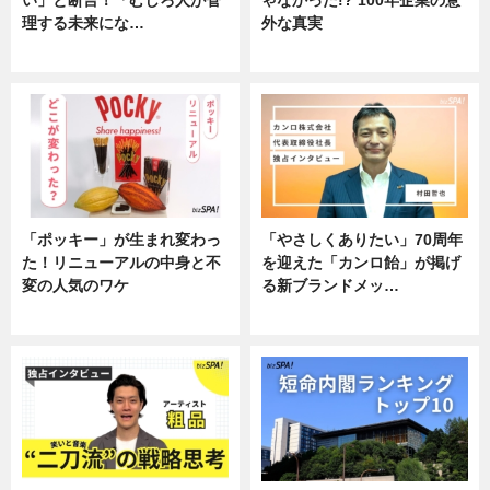
い」と断言！「むしろ人が管
ゃなかった!? 100年企業の意
理する未来にな…
外な真実
企業インタビュー
企業インタビュー
「ポッキー」が生まれ変わっ
「やさしくありたい」70周年
た！リニューアルの中身と不
を迎えた「カンロ飴」が掲げ
変の人気のワケ
る新ブランドメッ…
グルメ
企業インタビュー