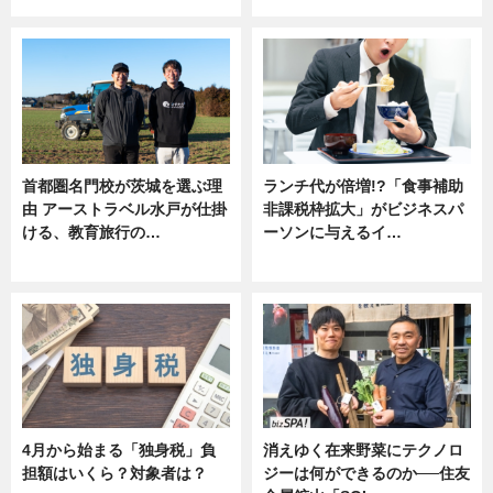
首都圏名門校が茨城を選ぶ理
ランチ代が倍増!?「食事補助
由 アーストラベル水戸が仕掛
非課税枠拡大」がビジネスパ
ける、教育旅行の…
ーソンに与えるイ…
ニュース
ニュース
4月から始まる「独身税」負
消えゆく在来野菜にテクノロ
担額はいくら？対象者は？
ジーは何ができるのか──住友