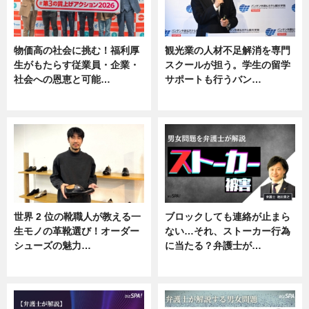
物価高の社会に挑む！福利厚
観光業の人材不足解消を専門
生がもたらす従業員・企業・
スクールが担う。学生の留学
社会への恩恵と可能…
サポートも行うバン…
ニュース
ニュース, 企業インタビュー
世界 2 位の靴職人が教える一
ブロックしても連絡が止まら
生モノの革靴選び！オーダー
ない…それ、ストーカー行為
シューズの魅力…
に当たる？弁護士が…
ニュース, 専門家インタビュー
ニュース, 専門家インタビュー