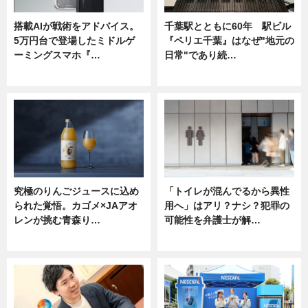
搭載AIが戦術をアドバイス。
千葉駅とともに60年 駅ビル
5万円台で登場したミドルゲ
『ペリエ千葉』はなぜ"地元の
ーミングスマホ『…
日常"であり続…
ニュース
ニュース
究極のりんごジュースに込め
「トイレが混んでるから異性
られた覚悟。カゴメ×JAアオ
用へ」はアリ？ナシ？犯罪の
レンが挑む青森り…
可能性を弁護士が解…
ニュース
ニュース, 専門家インタビュー