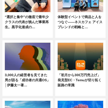
“選択と集中”の徹底で最年少
体験型イベントで商品と人を
クラスの代表が挑んだ事業再
つなぐ――ネスカフェ アイス
生。黒字化達成の…
ブレンドの戦略と…
ニュース
ニュース
3,000人の経営者を見てきた
「初月から300万円売上げ」
男が語る「成功者の共通OS」
発見型EC・Temuが切り拓く
│伊藤太一著…
販路の常識
ニュース
ニュース