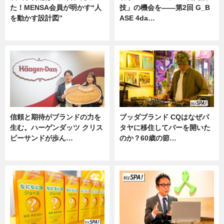
た！MENSA会員が明かす“人
技」の機会を——第2回 G_B
を動かす設計図”
ASE 4da…
ニュース
ニュース
信頼と期待がブランドの力を
ブッダブランド CQはなぜパ
生む。ハーゲンダッツ クリス
タヤに移住してバーを開いた
ピーサンドが歩ん…
のか？60歳の節…
ニュース
ニュース