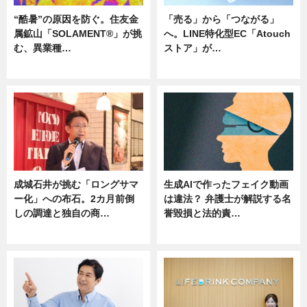
“酷暑”の原因を防ぐ。住友金
「売る」から「つながる」
属鉱山「SOLAMENT®」が挑
へ。LINE特化型EC「Atouch
む、異業種…
ストア」が…
ニュース
ニュース
成城石井が挑む「ロングサマ
生成AIで作ったフェイク動画
ー化」への布石。2カ月前倒
は違法？ 弁護士が解説する名
しの調達と独自の商…
誉毀損と法的責…
ニュース
ニュース