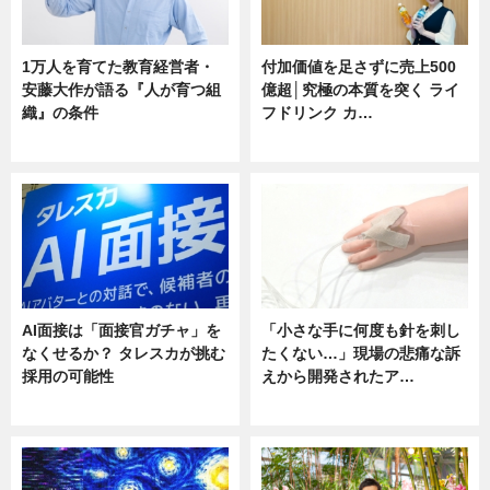
1万人を育てた教育経営者・
付加価値を足さずに売上500
安藤大作が語る『人が育つ組
億超│究極の本質を突く ライ
織』の条件
フドリンク カ…
ニュース
ニュース
AI面接は「面接官ガチャ」を
「小さな手に何度も針を刺し
なくせるか？ タレスカが挑む
たくない…」現場の悲痛な訴
採用の可能性
えから開発されたア…
ニュース
ニュース