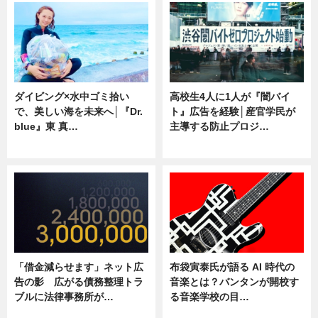
ダイビング×水中ゴミ拾い
高校生4人に1人が『闇バイ
で、美しい海を未来へ│『Dr.
ト』広告を経験│産官学民が
blue』東 真…
主導する防止プロジ…
ニュース
ニュース
「借金減らせます」ネット広
布袋寅泰氏が語る AI 時代の
告の影 広がる債務整理トラ
音楽とは？バンタンが開校す
ブルに法律事務所が…
る音楽学校の目…
ニュース
ニュース