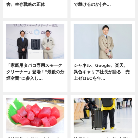
舍』生存戦略の正体
で裁けるのか│弁…
企業インタビュー
ニュース
「家庭用タバコ専用スモーク
シャネル、Google、楽天、
クリーナー」登場！“最後の分
異色キャリア社長が語る 売
煙空間”に参入し…
上ゼロECを年…
ニュース
ニュース