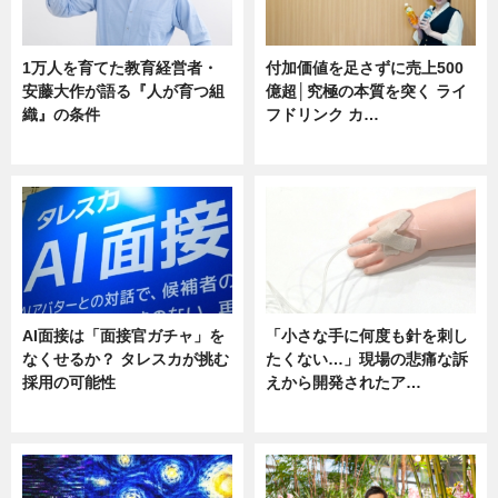
1万人を育てた教育経営者・
付加価値を足さずに売上500
安藤大作が語る『人が育つ組
億超│究極の本質を突く ライ
織』の条件
フドリンク カ…
ニュース
ニュース
AI面接は「面接官ガチャ」を
「小さな手に何度も針を刺し
なくせるか？ タレスカが挑む
たくない…」現場の悲痛な訴
採用の可能性
えから開発されたア…
ニュース
ニュース