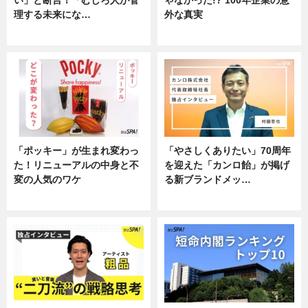
い」と断言！「むしろ人が管
ゃなかった!? 100年企業の意
理する未来にな…
外な真実
企業インタビュー
企業インタビュー
「ポッキー」が生まれ変わっ
「やさしくありたい」70周年
た！リニューアルの中身と不
を迎えた「カンロ飴」が掲げ
変の人気のワケ
る新ブランドメッ…
グルメ
企業インタビュー