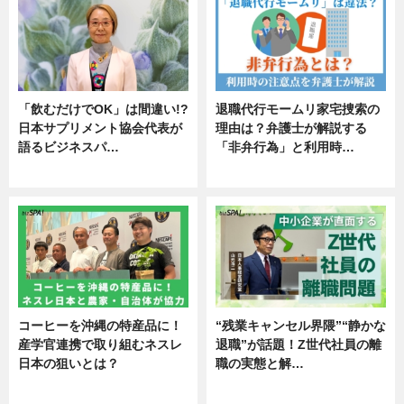
「飲むだけでOK」は間違い!?
退職代行モームリ家宅捜索の
日本サプリメント協会代表が
理由は？弁護士が解説する
語るビジネスパ…
「非弁行為」と利用時…
ニュース
専門家インタビュー
コーヒーを沖縄の特産品に！
“残業キャンセル界隈”“静かな
産学官連携で取り組むネスレ
退職”が話題！Z世代社員の離
日本の狙いとは？
職の実態と解…
企業インタビュー
企業インタビュー