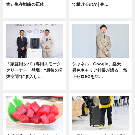
舍』生存戦略の正体
で裁けるのか│弁…
企業インタビュー
ニュース
「家庭用タバコ専用スモーク
シャネル、Google、楽天、
クリーナー」登場！“最後の分
異色キャリア社長が語る 売
煙空間”に参入し…
上ゼロECを年…
ニュース
ニュース