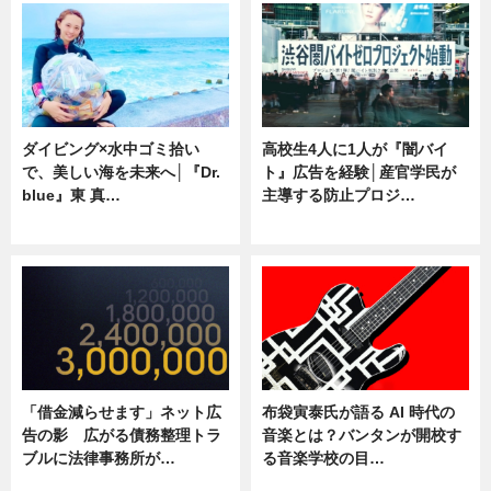
ダイビング×水中ゴミ拾い
高校生4人に1人が『闇バイ
で、美しい海を未来へ│『Dr.
ト』広告を経験│産官学民が
blue』東 真…
主導する防止プロジ…
ニュース
ニュース
「借金減らせます」ネット広
布袋寅泰氏が語る AI 時代の
告の影 広がる債務整理トラ
音楽とは？バンタンが開校す
ブルに法律事務所が…
る音楽学校の目…
ニュース
ニュース