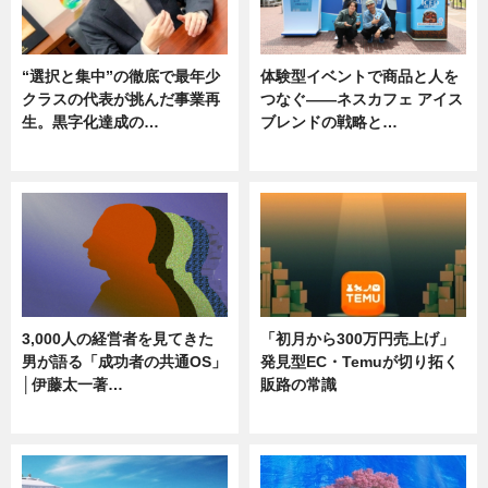
“選択と集中”の徹底で最年少
体験型イベントで商品と人を
クラスの代表が挑んだ事業再
つなぐ――ネスカフェ アイス
生。黒字化達成の…
ブレンドの戦略と…
ニュース
ニュース
3,000人の経営者を見てきた
「初月から300万円売上げ」
男が語る「成功者の共通OS」
発見型EC・Temuが切り拓く
│伊藤太一著…
販路の常識
ニュース
ニュース