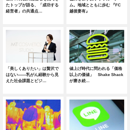
たトップが語る、「成功する
ム。地域とともに歩む 『FC
経営者」の共通点…
越後妻有』
ニュース
ニュース
「美しくありたい」は贅沢で
値上げ時代に問われる「価格
はない――乳がん経験から見
以上の価値」 Shake Shack
えた社会課題とビジ…
が磨き続…
ニュース
ニュース