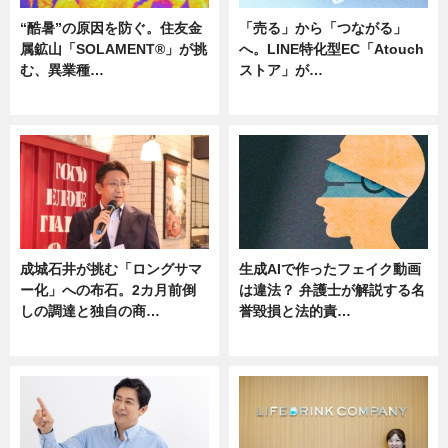
“酷暑”の原因を防ぐ。住友金
「売る」から「つながる」
属鉱山「SOLAMENT®」が挑
へ。LINE特化型EC「Atouch
む、異業種…
ストア」が…
ニュース
ニュース
成城石井が挑む「ロングサマ
生成AIで作ったフェイク動画
ー化」への布石。2カ月前倒
は違法？ 弁護士が解説する名
しの調達と独自の商…
誉毀損と法的責…
ニュース
ニュース