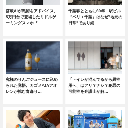
搭載AIが戦術をアドバイス。
千葉駅とともに60年 駅ビル
5万円台で登場したミドルゲ
『ペリエ千葉』はなぜ"地元の
ーミングスマホ『…
日常"であり続…
ニュース
ニュース
究極のりんごジュースに込め
「トイレが混んでるから異性
られた覚悟。カゴメ×JAアオ
用へ」はアリ？ナシ？犯罪の
レンが挑む青森り…
可能性を弁護士が解…
ニュース
ニュース, 専門家インタビュー