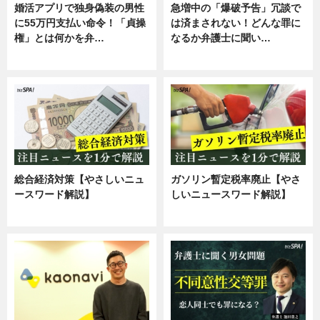
婚活アプリで独身偽装の男性
急増中の「爆破予告」冗談で
に55万円支払い命令！「貞操
は済まされない！どんな罪に
権」とは何かを弁…
なるか弁護士に聞い…
専門家インタビュー
専門家インタビュー
総合経済対策【やさしいニュ
ガソリン暫定税率廃止【やさ
ースワード解説】
しいニュースワード解説】
ニュース
ニュース