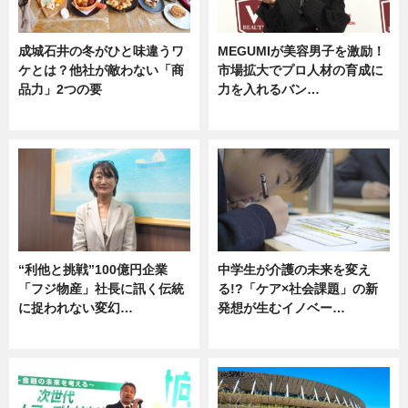
成城石井の冬がひと味違うワ
MEGUMIが美容男子を激励！
ケとは？他社が敵わない「商
市場拡大でプロ人材の育成に
品力」2つの要
力を入れるバン…
グルメ
企業インタビュー
“利他と挑戦”100億円企業
中学生が介護の未来を変え
「フジ物産」社長に訊く伝統
る!?「ケア×社会課題」の新
に捉われない変幻…
発想が生むイノベー…
ニュース
ニュース