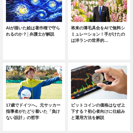
AIが描いた絵は著作権で守ら
将来の薄毛具合をAIで無料シ
れるのか？│弁護士が解説
ミュレーション！手がけたの
は洋ランの世界的…
ニュース
ニュース
sponsored by 河野メリクロン
17歳でドイツへ。元サッカー
ビットコインの価格はなぜ上
指導者がたどり着いた「負け
下する？初心者向けに仕組み
ない設計」の哲学
と運用方法を解説
ニュース
ニュース