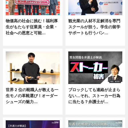
物価高の社会に挑む！福利厚
観光業の人材不足解消を専門
生がもたらす従業員・企業・
スクールが担う。学生の留学
社会への恩恵と可能…
サポートも行うバン…
ニュース
ニュース, 企業インタビュー
世界 2 位の靴職人が教える一
ブロックしても連絡が止まら
生モノの革靴選び！オーダー
ない…それ、ストーカー行為
シューズの魅力…
に当たる？弁護士が…
ニュース, 専門家インタビュー
ニュース, 専門家インタビュー