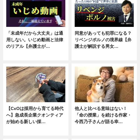
「未成年だから大丈夫」は通
同意があっても犯罪になる？
用しない。いじめ動画と法律
リベンジポルノの境界線【弁
のリアル【弁護士が…
護士が解説する男女…
ニュース, 専門家インタビュー
専門家インタビュー
【CxOは採用から育てる時代
他人と比べる意味はない！
へ】急成長企業クオンティア
「命の授業」を続ける作家・
が始める新しい採…
今西乃子さんが語る幸…
ニュース
専門家インタビュー