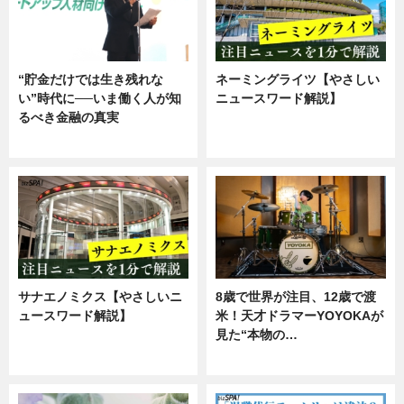
“貯金だけでは生き残れな
ネーミングライツ【やさしい
い”時代に──いま働く人が知
ニュースワード解説】
るべき金融の真実
ニュース
企業インタビュー
サナエノミクス【やさしいニ
8歳で世界が注目、12歳で渡
ュースワード解説】
米！天才ドラマーYOYOKAが
見た“本物の…
ニュース
エンタメ