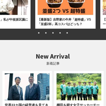
た」私が中核派区議に
【最新版】吉野家の牛丼「超特盛」VS
【
「並盛2杯」高コスパはどっち？
ー
新着記事
世界33カ国の経営者を見てき
棚田を耕す女子サッカーチー