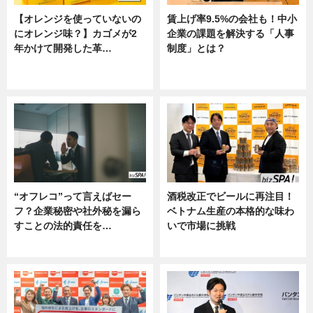
【オレンジを使っていないの
賃上げ率9.5%の会社も！中小
にオレンジ味？】カゴメが2
企業の課題を解決する「人事
年かけて開発した革…
制度」とは？
グルメ, ニュース, 企業インタビュ
ニュース
ー
“オフレコ”って言えばセー
酒税改正でビールに再注目！
フ？企業秘密や社外秘を漏ら
ベトナム生産の本格的な味わ
すことの法的責任を…
いで市場に挑戦
ニュース, 専門家インタビュー
ニュース