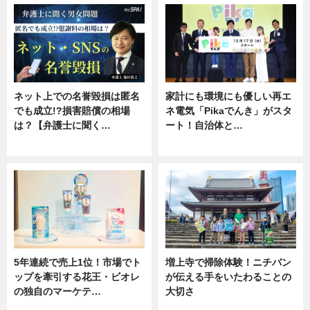
ネット上での名誉毀損は匿名
家計にも環境にも優しい再エ
でも成立!?損害賠償の相場
ネ電気「Pikaでんき」がスタ
は？【弁護士に聞く…
ート！自治体と…
専門家インタビュー
ニュース
5年連続で売上1位！市場でト
増上寺で掃除体験！ニチバン
ップを牽引する花王・ビオレ
が伝える手をいたわることの
の独自のマーケテ…
大切さ