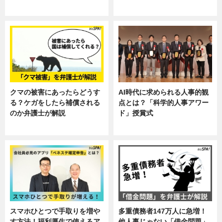
ニュース, 暮らし
ニュース, 企業インタビュー, 暮ら
し
クマの被害にあったらどうす
AI時代に求められる人事的観
る？ケガをしたら補償される
点とは？「科学的人事アワー
のか弁護士が解説
ド」授賞式
専門家インタビュー
ニュース
スマホひとつで手取りを増や
多重債務者147万人に急増！
す方法！福利厚生で使えるア
他人事じゃない「借金問題」