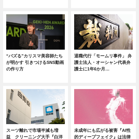
ニュース
ニュース
“バズる”カリスマ美容師たち
退職代行「モームリ事件」 弁
が明かす 引きつけるSNS動画
護士法人・オーシャン代表弁
の作り方
護士に1年6か月…
ニュース
ニュース
スーツ離れで市場半減も増
未成年にも広がる被害『AI性
益 クリーニング大手『白洋
的ディープフェイク』は法律