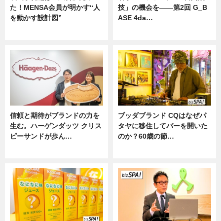
た！MENSA会員が明かす“人
技」の機会を——第2回 G_B
を動かす設計図”
ASE 4da…
ニュース
ニュース
信頼と期待がブランドの力を
ブッダブランド CQはなぜパ
生む。ハーゲンダッツ クリス
タヤに移住してバーを開いた
ピーサンドが歩ん…
のか？60歳の節…
ニュース
ニュース