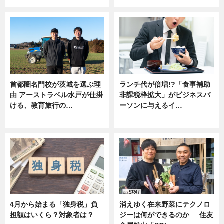
首都圏名門校が茨城を選ぶ理
ランチ代が倍増!?「食事補助
由 アーストラベル水戸が仕掛
非課税枠拡大」がビジネスパ
ける、教育旅行の…
ーソンに与えるイ…
ニュース
ニュース
4月から始まる「独身税」負
消えゆく在来野菜にテクノロ
担額はいくら？対象者は？
ジーは何ができるのか──住友