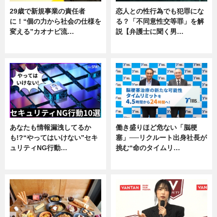
29歳で新規事業の責任者
恋人との性行為でも犯罪にな
に！“個の力から社会の仕様を
る？「不同意性交等罪」を解
変える”カオナビ流…
説【弁護士に聞く男…
企業インタビュー
専門家インタビュー
あなたも情報漏洩してるか
働き盛りほど危ない「脳梗
も!?“やってはいけない”セキ
塞」──リクルート出身社長が
ュリティNG行動…
挑む“命のタイムリ…
専門家インタビュー
企業インタビュー