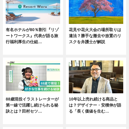
有名ホテルが80％割引『リゾ
花見や花火大会の場所取りは
ートワークス』代表が語る旅
違法？勝手な撤去や放置のリ
行福利厚生の仕組…
スクを弁護士が解説
ニュース
ニュース
88歳現役イラストレーターが
10年以上売れ続ける商品と
第一線で活躍し続けられる秘
は？デザイナー・安積伸が語
訣とは？田村セツ…
る「長く価値を生む…
専門家インタビュー
ニュース