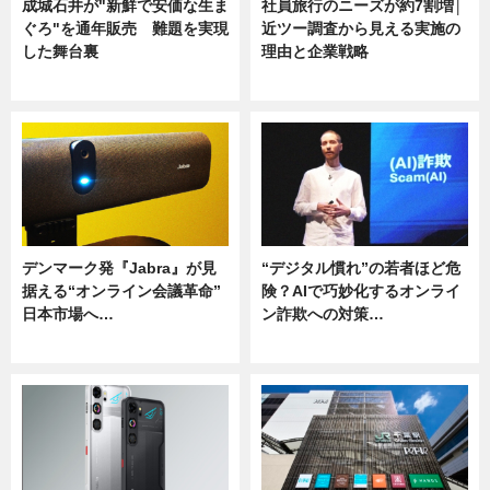
成城石井が"新鮮で安価な生ま
社員旅行のニーズが約7割増│
ぐろ"を通年販売 難題を実現
近ツー調査から見える実施の
した舞台裏
理由と企業戦略
ニュース
ニュース
デンマーク発『Jabra』が見
“デジタル慣れ”の若者ほど危
据える“オンライン会議革命”
険？AIで巧妙化するオンライ
日本市場へ…
ン詐欺への対策…
ニュース
ニュース