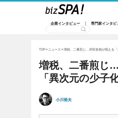
企業インタビュー
専門家インタビ
TOP
ニュース
増税、二番煎じ…岸田首相が唱える「
増税、二番煎じ
「異次元の少子
小川裕夫