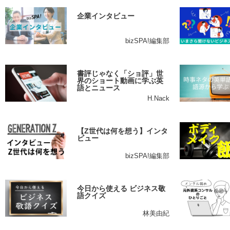
企業インタビュー
bizSPA!編集部
書評じゃなく「ショ評」世
界のショート動画に学ぶ英
語とニュース
H.Nack
【Z世代は何を想う】インタ
ビュー
bizSPA!編集部
今日から使える ビジネス敬
語クイズ
林美由紀