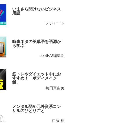
いまさら聞けないビジネス
用語
デジアート
時事ネタの英単語を語源か
ら学ぶ
bizSPA!編集部
筋トレやダイエット中にお
すすめ！「ボディメイク
飯」
袴田真由美
メンタル弱め元外資系コン
サルのひとりごと
伊藤 祐