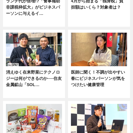
ランチ代が倍増!?「食事補助
4月から始まる「独身税」負
非課税枠拡大」がビジネスパ
担額はいくら？対象者は？
ーソンに与えるイ…
ニュース
ニュース
消えゆく在来野菜にテクノロ
医師に聞く！不調が出やすい
ジーは何ができるのか──住友
春にビジネスパーソンが気を
金属鉱山「SOL…
つけたい健康管理
ニュース
ニュース