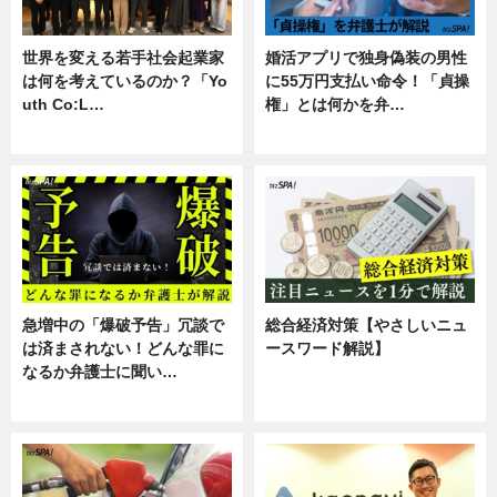
世界を変える若手社会起業家
婚活アプリで独身偽装の男性
は何を考えているのか？「Yo
に55万円支払い命令！「貞操
uth Co:L…
権」とは何かを弁…
スキル
専門家インタビュー
急増中の「爆破予告」冗談で
総合経済対策【やさしいニュ
は済まされない！どんな罪に
ースワード解説】
なるか弁護士に聞い…
ニュース
専門家インタビュー