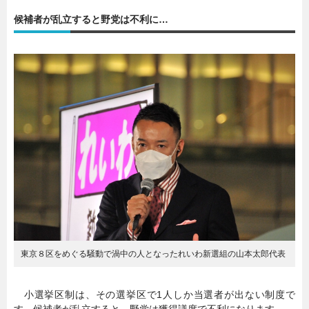
候補者が乱立すると野党は不利に…
暮らし
エンタメ
連載一覧
東京８区をめぐる騒動で渦中の人となったれいわ新選組の山本太郎代表
小選挙区制は、その選挙区で1人しか当選者が出ない制度で
す。候補者が乱立すると、野党は獲得議席で不利になります。