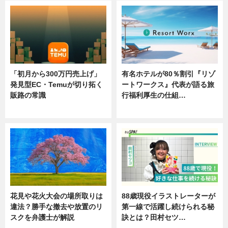
「初月から300万円売上げ」
有名ホテルが80％割引『リゾ
発見型EC・Temuが切り拓く
ートワークス』代表が語る旅
販路の常識
行福利厚生の仕組…
ニュース
ニュース
花見や花火大会の場所取りは
88歳現役イラストレーターが
違法？勝手な撤去や放置のリ
第一線で活躍し続けられる秘
スクを弁護士が解説
訣とは？田村セツ…