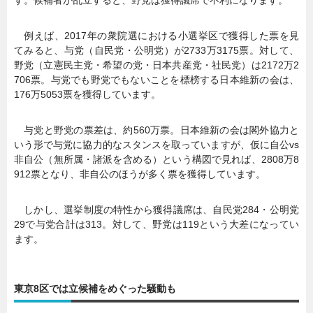
例えば、2017年の衆院選における小選挙区で獲得した票を見
てみると、与党（自民党・公明党）が2733万3175票。対して、
野党（立憲民主党・希望の党・日本共産党・社民党）は2172万2
706票。与党でも野党でもないことを標榜する日本維新の会は、
176万5053票を獲得しています。
与党と野党の票差は、約560万票。日本維新の会は閣外協力と
いう形で与党に協力的なスタンスを取っていますが、仮に自公vs
非自公（無所属・諸派を含める）という構図で見れば、2808万8
912票となり、非自公のほうが多く票を獲得しています。
しかし、選挙制度の特性から獲得議席は、自民党284・公明党
29で与党合計は313。対して、野党は119という大差になってい
ます。
東京8区では立候補をめぐった騒動も