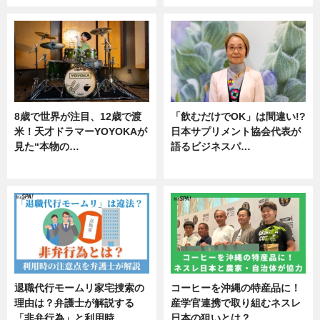
8歳で世界が注目、12歳で渡
「飲むだけでOK」は間違い!?
米！天才ドラマーYOYOKAが
日本サプリメント協会代表が
見た“本物の…
語るビジネスパ…
エンタメ
ニュース
退職代行モームリ家宅捜索の
コーヒーを沖縄の特産品に！
理由は？弁護士が解説する
産学官連携で取り組むネスレ
「非弁行為」と利用時…
日本の狙いとは？