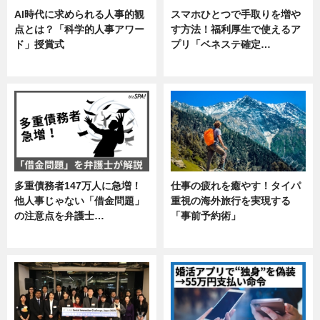
AI時代に求められる人事的観
スマホひとつで手取りを増や
点とは？「科学的人事アワー
す方法！福利厚生で使えるア
ド」授賞式
プリ「ベネステ確定…
ニュース
企業インタビュー
多重債務者147万人に急増！
仕事の疲れを癒やす！タイパ
他人事じゃない「借金問題」
重視の海外旅行を実現する
の注意点を弁護士…
「事前予約術」
専門家インタビュー
暮らし