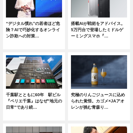
“デジタル慣れ”の若者ほど危
搭載AIが戦術をアドバイス。
険？AIで巧妙化するオンライ
5万円台で登場したミドルゲ
ン詐欺への対策…
ーミングスマホ『…
ニュース
ニュース
千葉駅とともに60年 駅ビル
究極のりんごジュースに込め
『ペリエ千葉』はなぜ"地元の
られた覚悟。カゴメ×JAアオ
日常"であり続…
レンが挑む青森り…
ニュース
ニュース