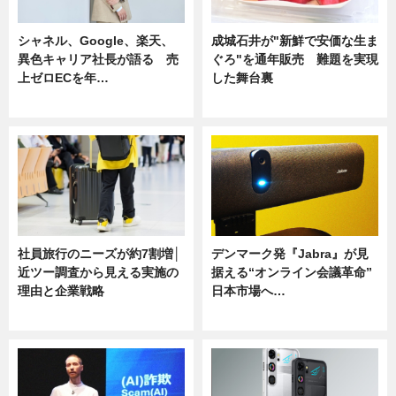
シャネル、Google、楽天、
成城石井が"新鮮で安価な生ま
異色キャリア社長が語る 売
ぐろ"を通年販売 難題を実現
上ゼロECを年…
した舞台裏
ニュース
ニュース
社員旅行のニーズが約7割増│
デンマーク発『Jabra』が見
近ツー調査から見える実施の
据える“オンライン会議革命”
理由と企業戦略
日本市場へ…
ニュース
ニュース