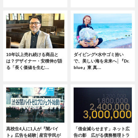
ニュース
専門家インタビュー
10年以上売れ続ける商品と
ダイビング×水中ゴミ拾い
は？デザイナー・安積伸が語
で、美しい海を未来へ│『Dr.
る「長く価値を生む…
blue』東 真…
ニュース
ニュース
高校生4人に1人が『闇バイ
「借金減らせます」ネット広
ト』広告を経験│産官学民が
告の影 広がる債務整理トラ