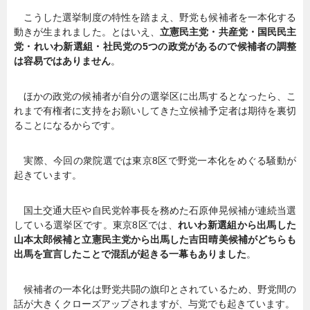
こうした選挙制度の特性を踏まえ、野党も候補者を一本化する
動きが生まれました。とはいえ、
立憲民主党・共産党・国民民主
党・れいわ新選組・社民党の5つの政党があるので候補者の調整
は容易ではありません
。
ほかの政党の候補者が自分の選挙区に出馬するとなったら、こ
れまで有権者に支持をお願いしてきた立候補予定者は期待を裏切
ることになるからです。
実際、今回の衆院選では東京8区で野党一本化をめぐる騒動が
起きています。
国土交通大臣や自民党幹事長を務めた石原伸晃候補が連続当選
している選挙区です。東京8区では、
れいわ新選組から出馬した
山本太郎候補と立憲民主党から出馬した吉田晴美候補がどちらも
出馬を宣言したことで混乱が起きる一幕もありました
。
候補者の一本化は野党共闘の旗印とされているため、野党間の
話が大きくクローズアップされますが、与党でも起きています。