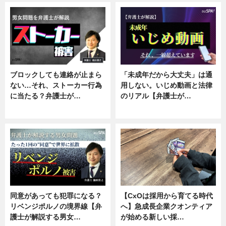
ブロックしても連絡が止まら
「未成年だから大丈夫」は通
ない…それ、ストーカー行為
用しない。いじめ動画と法律
に当たる？弁護士が…
のリアル【弁護士が…
ニュース, 専門家インタビュー
ニュース, 専門家インタビュー
同意があっても犯罪になる？
【CxOは採用から育てる時代
リベンジポルノの境界線【弁
へ】急成長企業クオンティア
護士が解説する男女…
が始める新しい採…