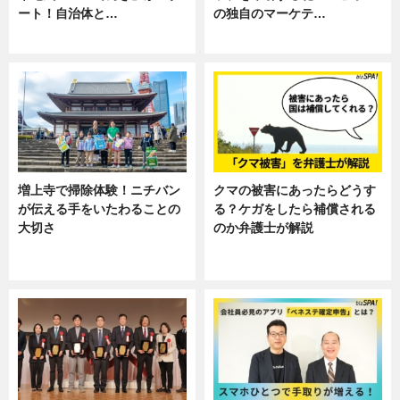
ート！自治体と…
の独自のマーケテ…
ニュース
ニュース, 暮らし
増上寺で掃除体験！ニチバン
クマの被害にあったらどうす
が伝える手をいたわることの
る？ケガをしたら補償される
大切さ
のか弁護士が解説
ニュース, 企業インタビュー, 暮ら
専門家インタビュー
し