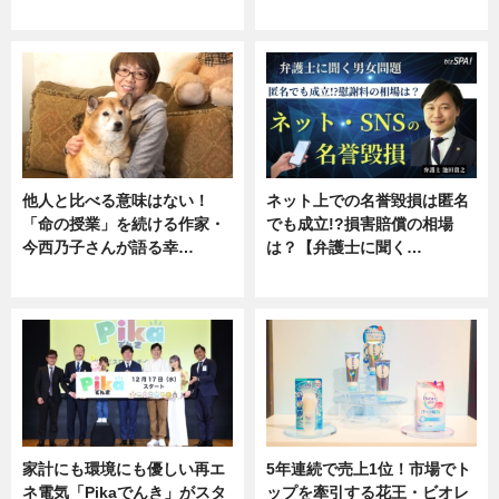
専門家インタビュー
ニュース
他人と比べる意味はない！
ネット上での名誉毀損は匿名
「命の授業」を続ける作家・
でも成立!?損害賠償の相場
今西乃子さんが語る幸…
は？【弁護士に聞く…
専門家インタビュー
専門家インタビュー
家計にも環境にも優しい再エ
5年連続で売上1位！市場でト
ネ電気「Pikaでんき」がスタ
ップを牽引する花王・ビオレ