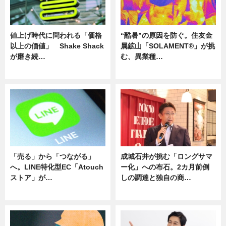
値上げ時代に問われる「価格
“酷暑”の原因を防ぐ。住友金
以上の価値」 Shake Shack
属鉱山「SOLAMENT®」が挑
が磨き続…
む、異業種…
ニュース
ニュース
「売る」から「つながる」
成城石井が挑む「ロングサマ
へ。LINE特化型EC「Atouch
ー化」への布石。2カ月前倒
ストア」が…
しの調達と独自の商…
ニュース
ニュース