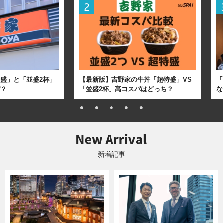
盛」と「並盛2杯」
【最新版】吉野家の牛丼「超特盛」VS
「
パ？
「並盛2杯」高コスパはどっち？
な
新着記事