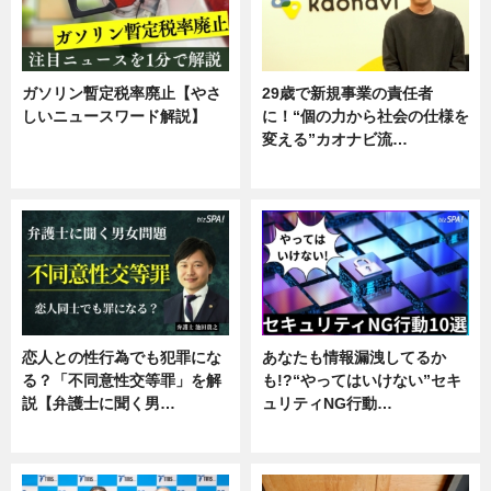
ガソリン暫定税率廃止【やさ
29歳で新規事業の責任者
しいニュースワード解説】
に！“個の力から社会の仕様を
変える”カオナビ流…
ニュース
企業インタビュー
恋人との性行為でも犯罪にな
あなたも情報漏洩してるか
る？「不同意性交等罪」を解
も!?“やってはいけない”セキ
説【弁護士に聞く男…
ュリティNG行動…
専門家インタビュー
専門家インタビュー