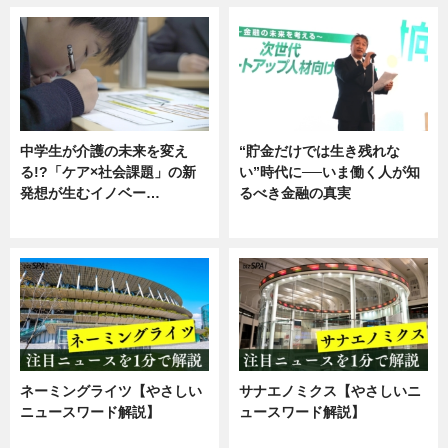
中学生が介護の未来を変え
“貯金だけでは生き残れな
る!?「ケア×社会課題」の新
い”時代に──いま働く人が知
発想が生むイノベー…
るべき金融の真実
ニュース
企業インタビュー
ネーミングライツ【やさしい
サナエノミクス【やさしいニ
ニュースワード解説】
ュースワード解説】
ニュース
ニュース