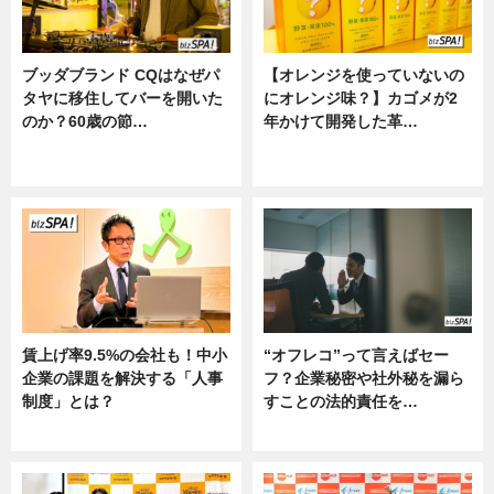
ブッダブランド CQはなぜパ
【オレンジを使っていないの
タヤに移住してバーを開いた
にオレンジ味？】カゴメが2
のか？60歳の節…
年かけて開発した革…
ニュース
グルメ, ニュース, 企業インタビュ
ー
賃上げ率9.5%の会社も！中小
“オフレコ”って言えばセー
企業の課題を解決する「人事
フ？企業秘密や社外秘を漏ら
制度」とは？
すことの法的責任を…
ニュース
ニュース, 専門家インタビュー