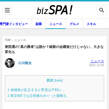
専門家インタビュー
副業
ニュース
グルメ
スキル
ニュース
TOP
衆院選の“真の勝者”は誰か？維新の会躍進だけじゃない、大きな
変化も
企業インタビュー
専門家インタビュー
ニュース
小川裕夫
2021.11.03
副業
ニュース
目次
[
hide
]
1
候補者が乱立すると野党は不利に…
2
東京8区では立候補をめぐった騒動も
グルメ
スキル