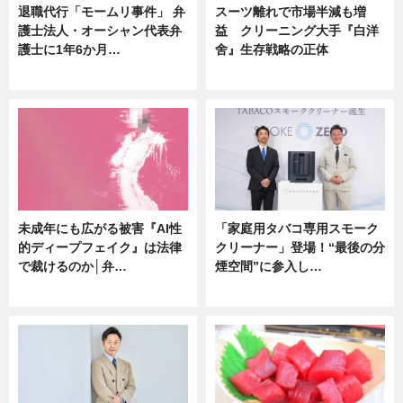
退職代行「モームリ事件」 弁
スーツ離れで市場半減も増
護士法人・オーシャン代表弁
益 クリーニング大手『白洋
護士に1年6か月…
舍』生存戦略の正体
ニュース
企業インタビュー
未成年にも広がる被害『AI性
「家庭用タバコ専用スモーク
的ディープフェイク』は法律
クリーナー」登場！“最後の分
で裁けるのか│弁…
煙空間”に参入し…
ニュース
ニュース