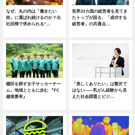
なぜ、丸の内は「働きたい
世界33カ国の経営者を見てき
街」に選ばれ続けるのか？出
たトップが語る、「成功する
社回帰で求められる“…
経営者」の共通点…
ニュース
ニュース
棚田を耕す女子サッカーチー
「美しくありたい」は贅沢で
ム。地域とともに歩む 『FC
はない――乳がん経験から見
越後妻有』
えた社会課題とビジ…
ニュース
ニュース