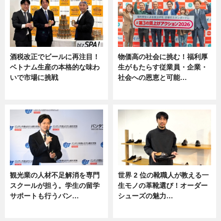
酒税改正でビールに再注目！
物価高の社会に挑む！福利厚
ベトナム生産の本格的な味わ
生がもたらす従業員・企業・
いで市場に挑戦
社会への恩恵と可能…
ニュース
ニュース
観光業の人材不足解消を専門
世界 2 位の靴職人が教える一
スクールが担う。学生の留学
生モノの革靴選び！オーダー
サポートも行うバン…
シューズの魅力…
ニュース, 企業インタビュー
ニュース, 専門家インタビュー