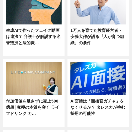
生成AIで作ったフェイク動画
1万人を育てた教育経営者・
は違法？ 弁護士が解説する名
安藤大作が語る『人が育つ組
誉毀損と法的責…
織』の条件
ニュース
ニュース
付加価値を足さずに売上500
AI面接は「面接官ガチャ」を
億超│究極の本質を突く ライ
なくせるか？ タレスカが挑む
フドリンク カ…
採用の可能性
ニュース
ニュース