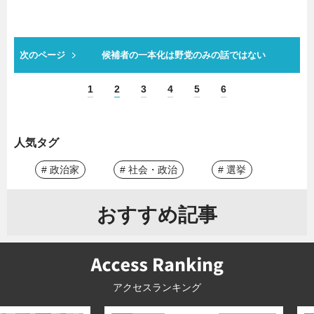
次のページ
候補者の一本化は野党のみの話ではない
1
2
3
4
5
6
人気タグ
# 政治家
# 社会・政治
# 選挙
おすすめ記事
アクセスランキング