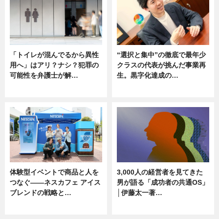
「トイレが混んでるから異性
“選択と集中”の徹底で最年少
用へ」はアリ？ナシ？犯罪の
クラスの代表が挑んだ事業再
可能性を弁護士が解…
生。黒字化達成の…
ニュース, 専門家インタビュー
ニュース
体験型イベントで商品と人を
3,000人の経営者を見てきた
つなぐ――ネスカフェ アイス
男が語る「成功者の共通OS」
ブレンドの戦略と…
│伊藤太一著…
ニュース
ニュース