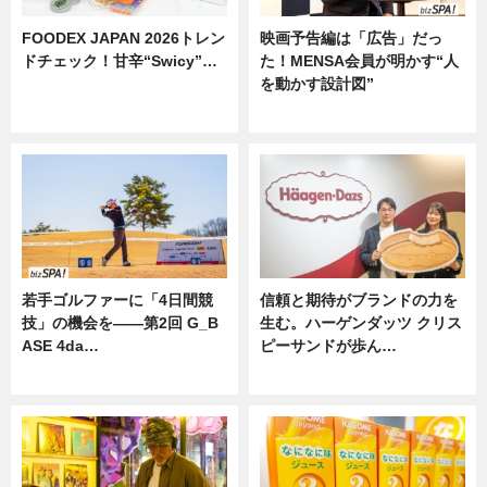
FOODEX JAPAN 2026トレン
映画予告編は「広告」だっ
ドチェック！甘辛“Swicy”…
た！MENSA会員が明かす“人
を動かす設計図”
ニュース
ニュース
若手ゴルファーに「4日間競
信頼と期待がブランドの力を
技」の機会を——第2回 G_B
生む。ハーゲンダッツ クリス
ASE 4da…
ピーサンドが歩ん…
ニュース
ニュース