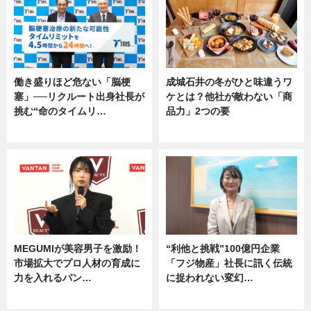
働き盛りほど危ない「脳梗
成城石井の冬がひと味違うワ
塞」──リクルート出身社長が
ケとは？他社が敵わない「商
挑む“命のタイムリ…
品力」2つの要
企業インタビュー
グルメ
MEGUMIが美容男子を激励！
“利他と挑戦”100億円企業
市場拡大でプロ人材の育成に
「フジ物産」社長に訊く伝統
力を入れるバン…
に捉われない変幻…
企業インタビュー
ニュース