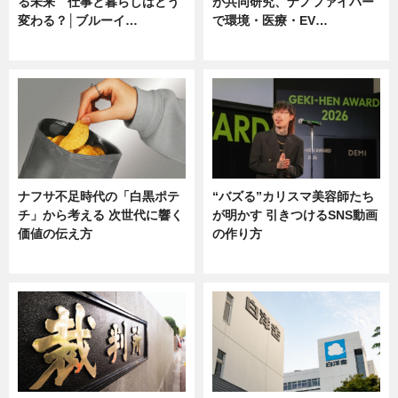
る未来 仕事と暮らしはどう
が共同研究、ナノファイバー
変わる？│ブルーイ…
で環境・医療・EV…
ニュース
ニュース
ナフサ不足時代の「白黒ポテ
“バズる”カリスマ美容師たち
チ」から考える 次世代に響く
が明かす 引きつけるSNS動画
価値の伝え方
の作り方
ニュース
ニュース