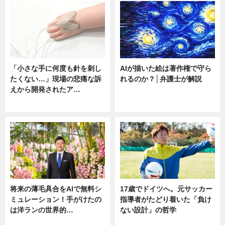
「小さな手に何度も針を刺し
AIが描いた絵は著作権で守ら
たくない…」現場の悲痛な訴
れるのか？│弁護士が解説
えから開発されたア…
ニュース
ニュース
将来の薄毛具合をAIで無料シ
17歳でドイツへ。元サッカー
ミュレーション！手がけたの
指導者がたどり着いた「負け
は洋ランの世界的…
ない設計」の哲学
ニュース
ニュース