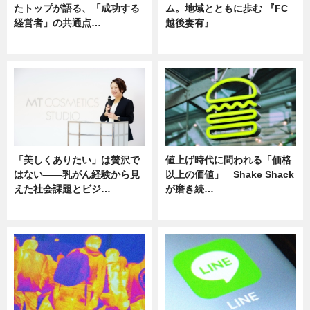
たトップが語る、「成功する
ム。地域とともに歩む 『FC
経営者」の共通点…
越後妻有』
ニュース
ニュース
「美しくありたい」は贅沢で
値上げ時代に問われる「価格
はない――乳がん経験から見
以上の価値」 Shake Shack
えた社会課題とビジ…
が磨き続…
ニュース
ニュース