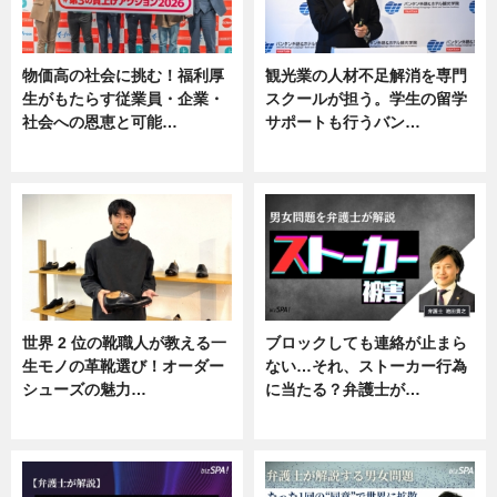
物価高の社会に挑む！福利厚
観光業の人材不足解消を専門
生がもたらす従業員・企業・
スクールが担う。学生の留学
社会への恩恵と可能…
サポートも行うバン…
ニュース
ニュース, 企業インタビュー
世界 2 位の靴職人が教える一
ブロックしても連絡が止まら
生モノの革靴選び！オーダー
ない…それ、ストーカー行為
シューズの魅力…
に当たる？弁護士が…
ニュース, 専門家インタビュー
ニュース, 専門家インタビュー