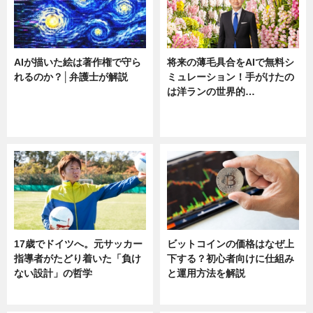
AIが描いた絵は著作権で守ら
将来の薄毛具合をAIで無料シ
れるのか？│弁護士が解説
ミュレーション！手がけたの
は洋ランの世界的…
ニュース
ニュース
sponsored by 河野メリクロン
17歳でドイツへ。元サッカー
ビットコインの価格はなぜ上
指導者がたどり着いた「負け
下する？初心者向けに仕組み
ない設計」の哲学
と運用方法を解説
ニュース
ニュース