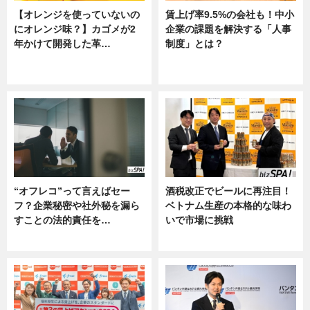
【オレンジを使っていないの
賃上げ率9.5%の会社も！中小
にオレンジ味？】カゴメが2
企業の課題を解決する「人事
年かけて開発した革…
制度」とは？
グルメ, ニュース, 企業インタビュ
ニュース
ー
“オフレコ”って言えばセー
酒税改正でビールに再注目！
フ？企業秘密や社外秘を漏ら
ベトナム生産の本格的な味わ
すことの法的責任を…
いで市場に挑戦
ニュース, 専門家インタビュー
ニュース