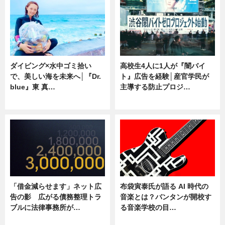
ダイビング×水中ゴミ拾い
高校生4人に1人が『闇バイ
で、美しい海を未来へ│『Dr.
ト』広告を経験│産官学民が
blue』東 真…
主導する防止プロジ…
ニュース
ニュース
「借金減らせます」ネット広
布袋寅泰氏が語る AI 時代の
告の影 広がる債務整理トラ
音楽とは？バンタンが開校す
ブルに法律事務所が…
る音楽学校の目…
ニュース
ニュース