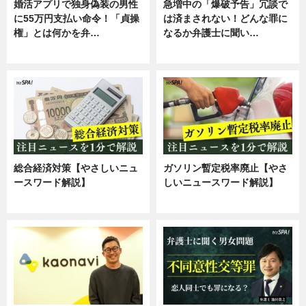
婚活アプリで独身偽装の男性
急増中の「爆破予告」冗談で
に55万円支払い命令！「貞操
は済まされない！どんな罪に
権」とは何かを弁…
なるか弁護士に聞い…
専門家インタビュー
専門家インタビュー
総合経済対策【やさしいニュ
ガソリン暫定税率廃止【やさ
ースワード解説】
しいニュースワード解説】
ニュース
ニュース