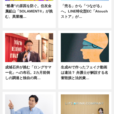
“酷暑”の原因を防ぐ。住友金
「売る」から「つながる」
属鉱山「SOLAMENT®」が挑
へ。LINE特化型EC「Atouch
む、異業種…
ストア」が…
ニュース
ニュース
成城石井が挑む「ロングサマ
生成AIで作ったフェイク動画
ー化」への布石。2カ月前倒
は違法？ 弁護士が解説する名
しの調達と独自の商…
誉毀損と法的責…
ニュース
ニュース