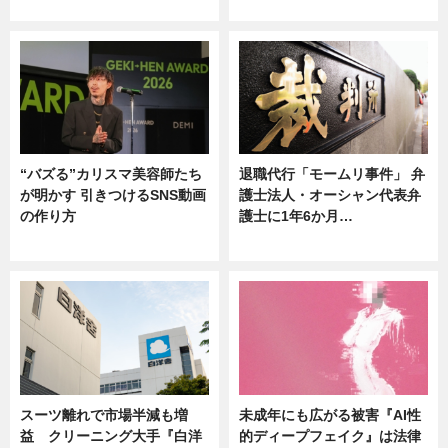
ニュース
ニュース
“バズる”カリスマ美容師たち
退職代行「モームリ事件」 弁
が明かす 引きつけるSNS動画
護士法人・オーシャン代表弁
の作り方
護士に1年6か月…
ニュース
ニュース
スーツ離れで市場半減も増
未成年にも広がる被害『AI性
益 クリーニング大手『白洋
的ディープフェイク』は法律