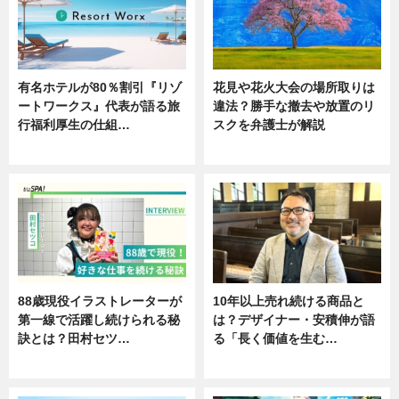
有名ホテルが80％割引『リゾ
花見や花火大会の場所取りは
ートワークス』代表が語る旅
違法？勝手な撤去や放置のリ
行福利厚生の仕組…
スクを弁護士が解説
ニュース
ニュース
88歳現役イラストレーターが
10年以上売れ続ける商品と
第一線で活躍し続けられる秘
は？デザイナー・安積伸が語
訣とは？田村セツ…
る「長く価値を生む…
専門家インタビュー
ニュース