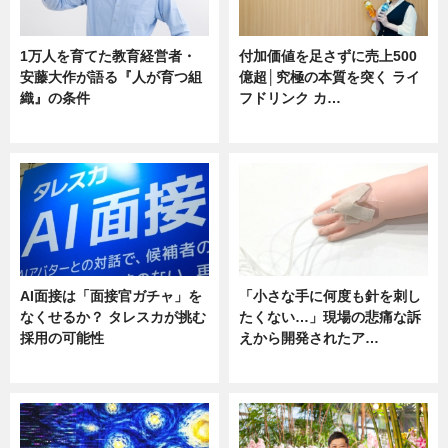
1万人を育てた教育経営者・
付加価値を足さずに売上500
安藤大作が語る『人が育つ組
億超│究極の本質を突く ライ
織』の条件
フドリンク カ…
ニュース
ニュース
AI面接は「面接官ガチャ」を
「小さな手に何度も針を刺し
なくせるか？ タレスカが挑む
たくない…」現場の悲痛な訴
採用の可能性
えから開発されたア…
ニュース
ニュース