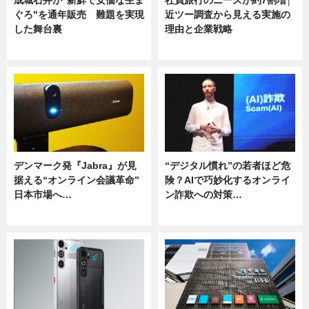
ぐろ"を通年販売 難題を実現
近ツー調査から見える実施の
した舞台裏
理由と企業戦略
ニュース
ニュース
デンマーク発『Jabra』が見
“デジタル慣れ”の若者ほど危
据える“オンライン会議革命”
険？AIで巧妙化するオンライ
日本市場へ…
ン詐欺への対策…
ニュース
ニュース