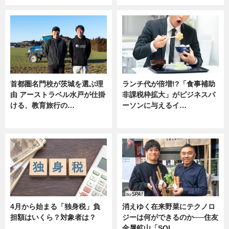
首都圏名門校が茨城を選ぶ理
ランチ代が倍増!?「食事補助
由 アーストラベル水戸が仕掛
非課税枠拡大」がビジネスパ
ける、教育旅行の…
ーソンに与えるイ…
ニュース
ニュース
4月から始まる「独身税」負
消えゆく在来野菜にテクノロ
担額はいくら？対象者は？
ジーは何ができるのか──住友
金属鉱山「SOL…