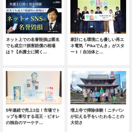
ネット上での名誉毀損は匿名
家計にも環境にも優しい再エ
でも成立!?損害賠償の相場
ネ電気「Pikaでんき」がスタ
は？【弁護士に聞く…
ート！自治体と…
専門家インタビュー
ニュース
5年連続で売上1位！市場でト
増上寺で掃除体験！ニチバン
ップを牽引する花王・ビオレ
が伝える手をいたわることの
の独自のマーケテ…
大切さ
ニュース, 暮らし
ニュース, 企業インタビュー, 暮ら