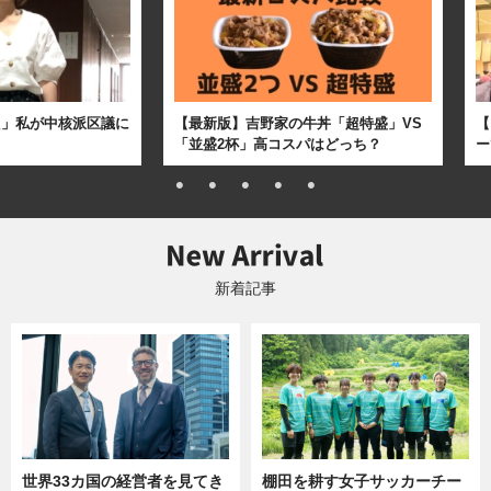
た」私が中核派区議に
【最新版】吉野家の牛丼「超特盛」VS
【
「並盛2杯」高コスパはどっち？
ー
新着記事
世界33カ国の経営者を見てき
棚田を耕す女子サッカーチー