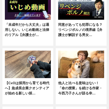
「未成年だから大丈夫」は通
同意があっても犯罪になる？
用しない。いじめ動画と法律
リベンジポルノの境界線【弁
のリアル【弁護士が…
護士が解説する男女…
ニュース, 専門家インタビュー
専門家インタビュー
【CxOは採用から育てる時代
他人と比べる意味はない！
へ】急成長企業クオンティア
「命の授業」を続ける作家・
が始める新しい採…
今西乃子さんが語る幸…
ニュース
専門家インタビュー