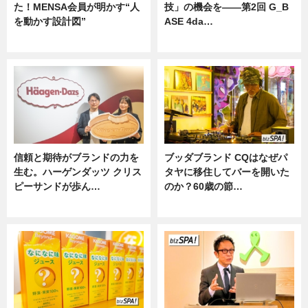
た！MENSA会員が明かす“人
技」の機会を——第2回 G_B
を動かす設計図”
ASE 4da…
ニュース
ニュース
信頼と期待がブランドの力を
ブッダブランド CQはなぜパ
生む。ハーゲンダッツ クリス
タヤに移住してバーを開いた
ピーサンドが歩ん…
のか？60歳の節…
ニュース
ニュース