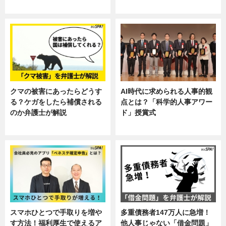
し
クマの被害にあったらどうす
AI時代に求められる人事的観
る？ケガをしたら補償される
点とは？「科学的人事アワー
のか弁護士が解説
ド」授賞式
専門家インタビュー
ニュース
スマホひとつで手取りを増や
多重債務者147万人に急増！
す方法！福利厚生で使えるア
他人事じゃない「借金問題」