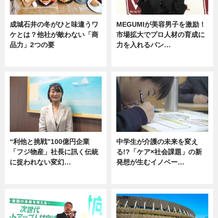
成城石井の冬がひと味違うワ
MEGUMIが美容男子を激励！
ケとは？他社が敵わない「商
市場拡大でプロ人材の育成に
品力」2つの要
力を入れるバン…
グルメ
企業インタビュー
“利他と挑戦”100億円企業
中学生が介護の未来を変え
「フジ物産」社長に訊く伝統
る!?「ケア×社会課題」の新
に捉われない変幻…
発想が生むイノベー…
ニュース
ニュース