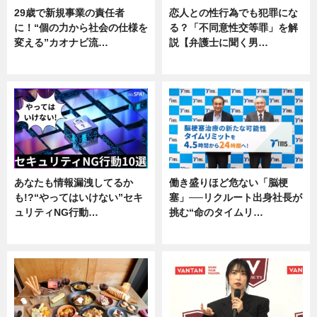
29歳で新規事業の責任者
恋人との性行為でも犯罪にな
に！“個の力から社会の仕様を
る？「不同意性交等罪」を解
変える”カオナビ流…
説【弁護士に聞く男…
企業インタビュー
専門家インタビュー
あなたも情報漏洩してるか
働き盛りほど危ない「脳梗
も!?“やってはいけない”セキ
塞」──リクルート出身社長が
ュリティNG行動…
挑む“命のタイムリ…
専門家インタビュー
企業インタビュー