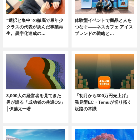
“選択と集中”の徹底で最年少
体験型イベントで商品と人を
クラスの代表が挑んだ事業再
つなぐ――ネスカフェ アイス
生。黒字化達成の…
ブレンドの戦略と…
ニュース
ニュース
3,000人の経営者を見てきた
「初月から300万円売上げ」
男が語る「成功者の共通OS」
発見型EC・Temuが切り拓く
│伊藤太一著…
販路の常識
ニュース
ニュース