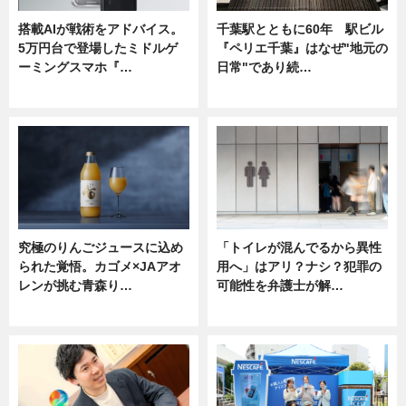
搭載AIが戦術をアドバイス。
千葉駅とともに60年 駅ビル
5万円台で登場したミドルゲ
『ペリエ千葉』はなぜ"地元の
ーミングスマホ『…
日常"であり続…
ニュース
ニュース
究極のりんごジュースに込め
「トイレが混んでるから異性
られた覚悟。カゴメ×JAアオ
用へ」はアリ？ナシ？犯罪の
レンが挑む青森り…
可能性を弁護士が解…
ニュース
ニュース, 専門家インタビュー