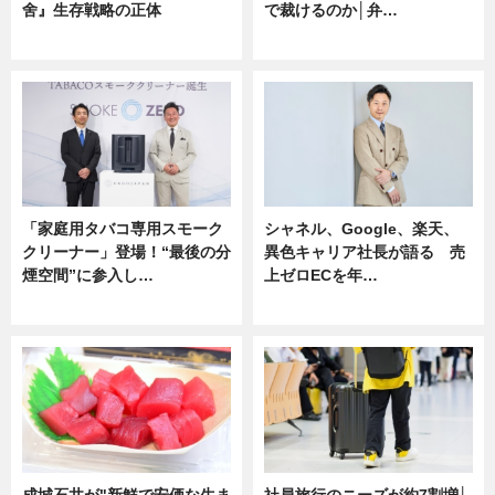
舍』生存戦略の正体
で裁けるのか│弁…
企業インタビュー
ニュース
「家庭用タバコ専用スモーク
シャネル、Google、楽天、
クリーナー」登場！“最後の分
異色キャリア社長が語る 売
煙空間”に参入し…
上ゼロECを年…
ニュース
ニュース
成城石井が"新鮮で安価な生ま
社員旅行のニーズが約7割増│