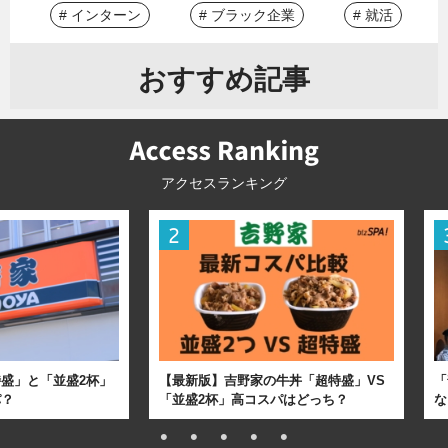
# インターン
# ブラック企業
# 就活
おすすめ記事
アクセスランキング
盛」と「並盛2杯」
【最新版】吉野家の牛丼「超特盛」VS
「
パ？
「並盛2杯」高コスパはどっち？
な