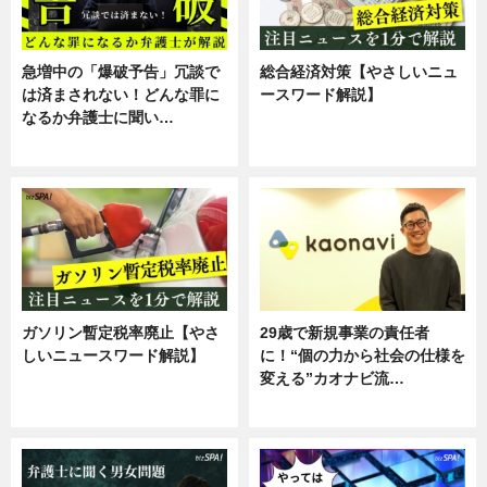
急増中の「爆破予告」冗談で
総合経済対策【やさしいニュ
は済まされない！どんな罪に
ースワード解説】
なるか弁護士に聞い…
ニュース
専門家インタビュー
ガソリン暫定税率廃止【やさ
29歳で新規事業の責任者
しいニュースワード解説】
に！“個の力から社会の仕様を
変える”カオナビ流…
ニュース
企業インタビュー