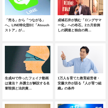
「売る」から「つながる」
成城石井が挑む「ロングサマ
へ。LINE特化型EC「Atouch
ー化」への布石。2カ月前倒
ストア」が…
しの調達と独自の商…
ニュース
ニュース
生成AIで作ったフェイク動画
1万人を育てた教育経営者・
は違法？ 弁護士が解説する名
安藤大作が語る『人が育つ組
誉毀損と法的責…
織』の条件
ニュース
ニュース