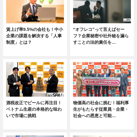
賃上げ率9.5%の会社も！中小
“オフレコ”って言えばセー
企業の課題を解決する「人事
フ？企業秘密や社外秘を漏ら
制度」とは？
すことの法的責任を…
ニュース
ニュース, 専門家インタビュー
酒税改正でビールに再注目！
物価高の社会に挑む！福利厚
ベトナム生産の本格的な味わ
生がもたらす従業員・企業・
いで市場に挑戦
社会への恩恵と可能…
ニュース
ニュース