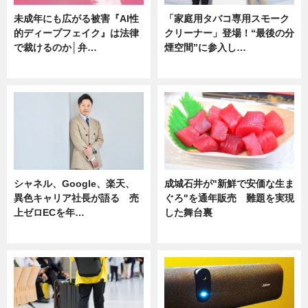
未成年にも広がる被害『AI性
「家庭用タバコ専用スモーク
的ディープフェイク』は法律
クリーナー」登場！“最後の分
で裁けるのか│弁…
煙空間”に参入し…
ニュース
ニュース
シャネル、Google、楽天、
成城石井が"新鮮で安価な生ま
異色キャリア社長が語る 売
ぐろ"を通年販売 難題を実現
上ゼロECを年…
した舞台裏
ニュース
ニュース