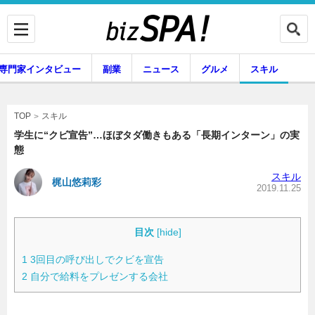
専門家インタビュー
副業
ニュース
グルメ
スキル
スキル
TOP
学生に“クビ宣告”…ほぼタダ働きもある「長期インターン」の実
態
企業インタビュー
専門家インタビュー
スキル
梶山悠莉彩
2019.11.25
副業
ニュース
目次
[
hide
]
1
3回目の呼び出しでクビを宣告
2
自分で給料をプレゼンする会社
グルメ
スキル