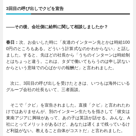
3回目の呼び出しでクビを宣告
暮らし
エンタメ
――その後、会社側に給料に関して相談しましたか？
連載一覧
春日：
次、お会いした時に「友達のインターン先とかは時給100
0円のところもある。どういう計算式なのかわからない」と話し
ました。すると、先ほどの社長から「うちのインターンは時給制
とはちょっと違う。これは、タダで働いてもらうのは申し訳ない
からという意味での心ばかりの報酬だ」と言われました。
次に、3回目の呼び出しを受けたときは、いつもは海外にいる
グループ会社の社長もいて、三者面談。
そこで「クビ」を宣告されました。直接「クビ」と言われたわ
けではありませんが、別のインターン生たちを指さして「彼女は
東南アジアに興味があって、あの子は英語が話せる。みんな、A
社にとってメリットがあるけど、あなたは遅くまで残っているけ
ど利益がない。教えること自体がコストだ」と言われました。