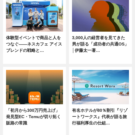
体験型イベントで商品と人を
3,000人の経営者を見てきた
つなぐ――ネスカフェ アイス
男が語る「成功者の共通OS」
ブレンドの戦略と…
│伊藤太一著…
ニュース
ニュース
「初月から300万円売上げ」
有名ホテルが80％割引『リゾ
発見型EC・Temuが切り拓く
ートワークス』代表が語る旅
販路の常識
行福利厚生の仕組…
ニュース
ニュース