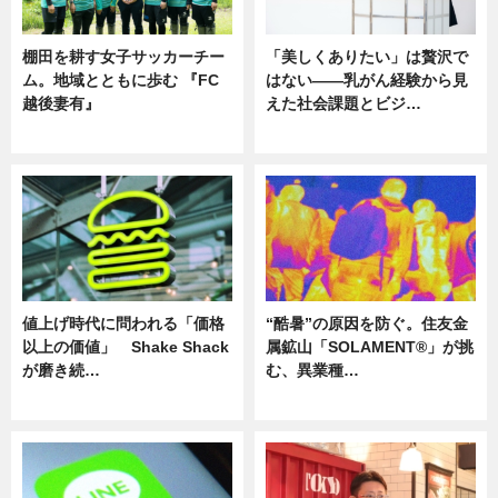
棚田を耕す女子サッカーチー
「美しくありたい」は贅沢で
ム。地域とともに歩む 『FC
はない――乳がん経験から見
越後妻有』
えた社会課題とビジ…
ニュース
ニュース
値上げ時代に問われる「価格
“酷暑”の原因を防ぐ。住友金
以上の価値」 Shake Shack
属鉱山「SOLAMENT®」が挑
が磨き続…
む、異業種…
ニュース
ニュース