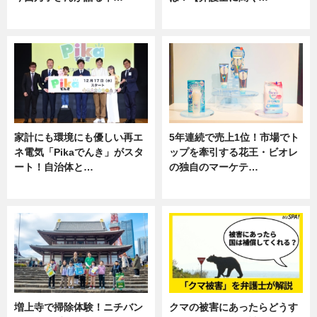
専門家インタビュー
専門家インタビュー
家計にも環境にも優しい再エ
5年連続で売上1位！市場でト
ネ電気「Pikaでんき」がスタ
ップを牽引する花王・ビオレ
ート！自治体と…
の独自のマーケテ…
ニュース
ニュース, 暮らし
増上寺で掃除体験！ニチバン
クマの被害にあったらどうす