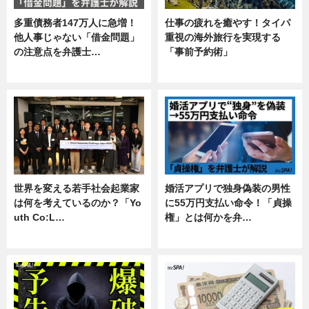
多重債務者147万人に急増！
仕事の疲れを癒やす！タイパ
他人事じゃない「借金問題」
重視の海外旅行を実現する
の注意点を弁護士…
「事前予約術」
専門家インタビュー
暮らし
世界を変える若手社会起業家
婚活アプリで独身偽装の男性
は何を考えているのか？「Yo
に55万円支払い命令！「貞操
uth Co:L…
権」とは何かを弁…
スキル
専門家インタビュー