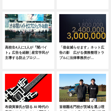
ニュース
ニュース
高校生4人に1人が『闇バイ
「借金減らせます」ネット広
ト』広告を経験│産官学民が
告の影 広がる債務整理トラ
主導する防止プロジ…
ブルに法律事務所が…
ニュース
ニュース
布袋寅泰氏が語る AI 時代の
首都圏名門校が茨城を選ぶ理