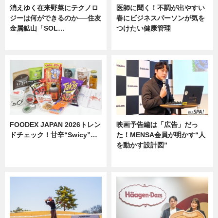
消えゆく在来野菜にテクノロ
医師に聞く！不調が出やすい
ジーは何ができるのか──住友
春にビジネスパーソンが気を
金属鉱山「SOL…
つけたい健康管理
ニュース
ニュース
FOODEX JAPAN 2026トレン
映画予告編は「広告」だっ
ドチェック！甘辛“Swicy”…
た！MENSA会員が明かす“人
を動かす設計図”
ニュース
ニュース