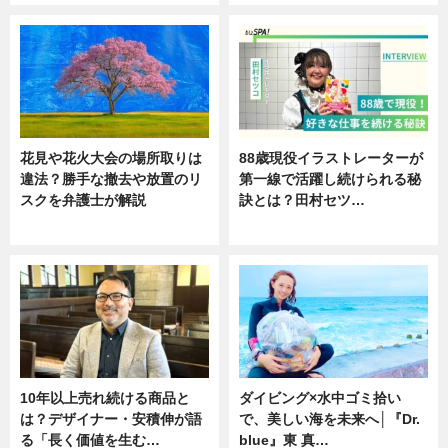
花見や花火大会の場所取りは
88歳現役イラストレーターが
違法？勝手な撤去や放置のリ
第一線で活躍し続けられる秘
スクを弁護士が解説
訣とは？田村セツ…
ニュース
専門家インタビュー
10年以上売れ続ける商品と
ダイビング×水中ゴミ拾い
は？デザイナー・安積伸が語
で、美しい海を未来へ│『Dr.
る「長く価値を生む…
blue』東 真…