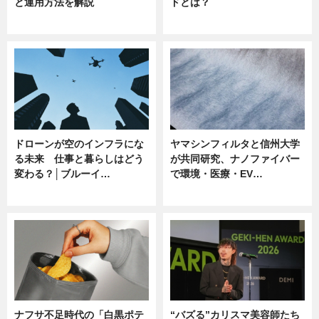
と運用方法を解説
ドとは？
ニュース
ニュース
ドローンが空のインフラにな
ヤマシンフィルタと信州大学
る未来 仕事と暮らしはどう
が共同研究、ナノファイバー
変わる？│ブルーイ…
で環境・医療・EV…
ニュース
ニュース
ナフサ不足時代の「白黒ポテ
“バズる”カリスマ美容師たち