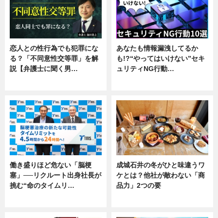
恋人との性行為でも犯罪にな
あなたも情報漏洩してるか
る？「不同意性交等罪」を解
も!?“やってはいけない”セキ
説【弁護士に聞く男…
ュリティNG行動…
専門家インタビュー
専門家インタビュー
働き盛りほど危ない「脳梗
成城石井の冬がひと味違うワ
塞」──リクルート出身社長が
ケとは？他社が敵わない「商
挑む“命のタイムリ…
品力」2つの要
企業インタビュー
グルメ