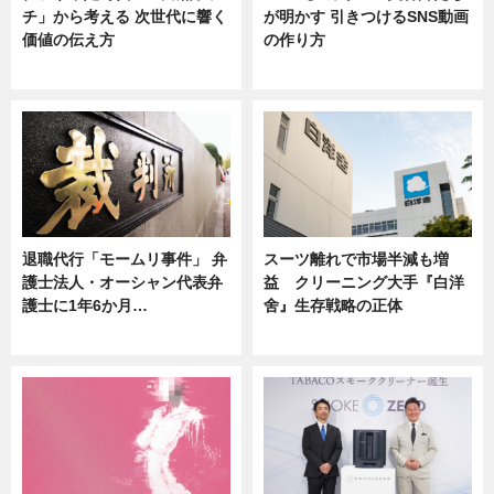
チ」から考える 次世代に響く
が明かす 引きつけるSNS動画
価値の伝え方
の作り方
ニュース
ニュース
退職代行「モームリ事件」 弁
スーツ離れで市場半減も増
護士法人・オーシャン代表弁
益 クリーニング大手『白洋
護士に1年6か月…
舍』生存戦略の正体
ニュース
企業インタビュー