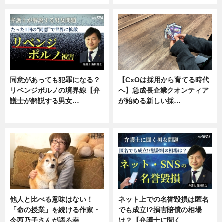
同意があっても犯罪になる？
【CxOは採用から育てる時代
リベンジポルノの境界線【弁
へ】急成長企業クオンティア
護士が解説する男女…
が始める新しい採…
専門家インタビュー
ニュース
他人と比べる意味はない！
ネット上での名誉毀損は匿名
「命の授業」を続ける作家・
でも成立!?損害賠償の相場
今西乃子さんが語る幸…
は？【弁護士に聞く…