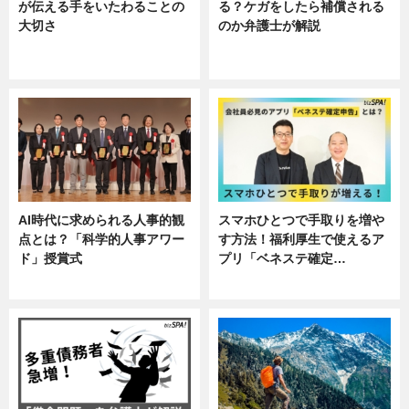
が伝える手をいたわることの
る？ケガをしたら補償される
大切さ
のか弁護士が解説
ニュース, 企業インタビュー, 暮ら
専門家インタビュー
し
AI時代に求められる人事的観
スマホひとつで手取りを増や
点とは？「科学的人事アワー
す方法！福利厚生で使えるア
ド」授賞式
プリ「ベネステ確定…
ニュース
企業インタビュー