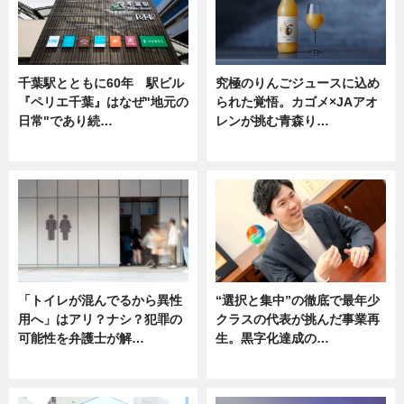
千葉駅とともに60年 駅ビル
究極のりんごジュースに込め
『ペリエ千葉』はなぜ"地元の
られた覚悟。カゴメ×JAアオ
日常"であり続…
レンが挑む青森り…
ニュース
ニュース
「トイレが混んでるから異性
“選択と集中”の徹底で最年少
用へ」はアリ？ナシ？犯罪の
クラスの代表が挑んだ事業再
可能性を弁護士が解…
生。黒字化達成の…
ニュース, 専門家インタビュー
ニュース