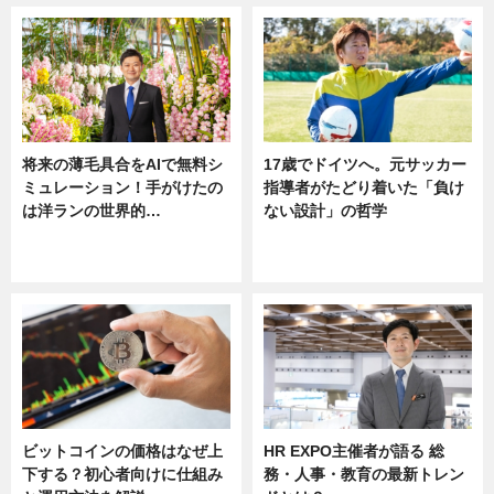
将来の薄毛具合をAIで無料シ
17歳でドイツへ。元サッカー
ミュレーション！手がけたの
指導者がたどり着いた「負け
は洋ランの世界的…
ない設計」の哲学
ニュース
ニュース
sponsored by 河野メリクロン
ビットコインの価格はなぜ上
HR EXPO主催者が語る 総
下する？初心者向けに仕組み
務・人事・教育の最新トレン