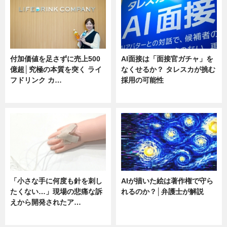
付加価値を足さずに売上500
AI面接は「面接官ガチャ」を
億超│究極の本質を突く ライ
なくせるか？ タレスカが挑む
フドリンク カ…
採用の可能性
ニュース
ニュース
「小さな手に何度も針を刺し
AIが描いた絵は著作権で守ら
たくない…」現場の悲痛な訴
れるのか？│弁護士が解説
えから開発されたア…
ニュース
ニュース