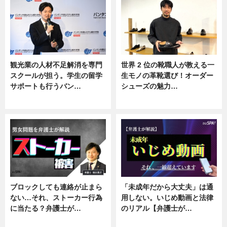
観光業の人材不足解消を専門
世界 2 位の靴職人が教える一
スクールが担う。学生の留学
生モノの革靴選び！オーダー
サポートも行うバン…
シューズの魅力…
ニュース, 企業インタビュー
ニュース, 専門家インタビュー
ブロックしても連絡が止まら
「未成年だから大丈夫」は通
ない…それ、ストーカー行為
用しない。いじめ動画と法律
に当たる？弁護士が…
のリアル【弁護士が…
ニュース, 専門家インタビュー
ニュース, 専門家インタビュー