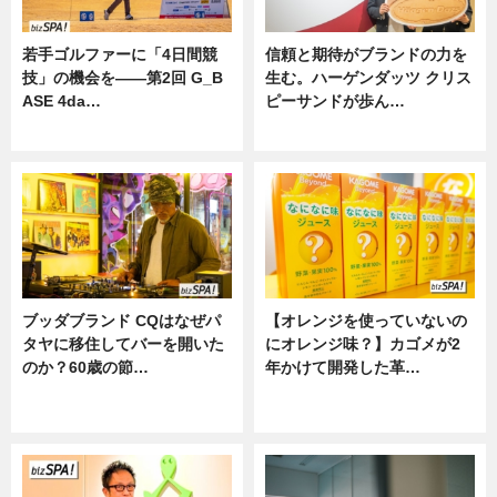
若手ゴルファーに「4日間競
信頼と期待がブランドの力を
技」の機会を——第2回 G_B
生む。ハーゲンダッツ クリス
ASE 4da…
ピーサンドが歩ん…
ニュース
ニュース
ブッダブランド CQはなぜパ
【オレンジを使っていないの
タヤに移住してバーを開いた
にオレンジ味？】カゴメが2
のか？60歳の節…
年かけて開発した革…
ニュース
グルメ, ニュース, 企業インタビュ
ー