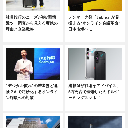
社員旅行のニーズが約7割増│
デンマーク発『Jabra』が見
近ツー調査から見える実施の
据える“オンライン会議革命”
理由と企業戦略
日本市場へ…
ニュース
ニュース
“デジタル慣れ”の若者ほど危
搭載AIが戦術をアドバイス。
険？AIで巧妙化するオンライ
5万円台で登場したミドルゲ
ン詐欺への対策…
ーミングスマホ『…
ニュース
ニュース