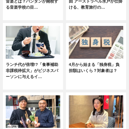
音楽とは？バンタンが開校す
由 アーストラベル水戸が仕掛
る音楽学校の目…
ける、教育旅行の…
ニュース
ニュース
ランチ代が倍増!?「食事補助
4月から始まる「独身税」負
非課税枠拡大」がビジネスパ
担額はいくら？対象者は？
ーソンに与えるイ…
ニュース
ニュース