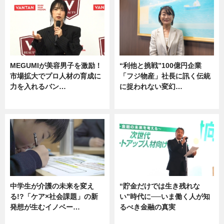
MEGUMIが美容男子を激励！
“利他と挑戦”100億円企業
市場拡大でプロ人材の育成に
「フジ物産」社長に訊く伝統
力を入れるバン…
に捉われない変幻…
企業インタビュー
ニュース
中学生が介護の未来を変え
“貯金だけでは生き残れな
る!?「ケア×社会課題」の新
い”時代に──いま働く人が知
発想が生むイノベー…
るべき金融の真実
ニュース
企業インタビュー