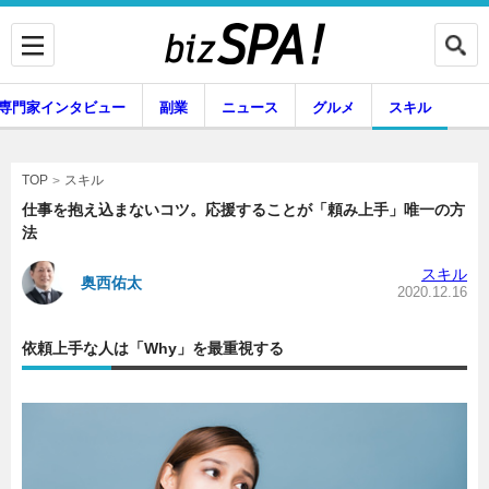
専門家インタビュー
副業
ニュース
グルメ
スキル
スキル
TOP
仕事を抱え込まないコツ。応援することが「頼み上手」唯一の方
法
企業インタビュー
専門家インタビュー
スキル
奥西佑太
2020.12.16
依頼上手な人は「Why」を最重視する
副業
ニュース
グルメ
スキル