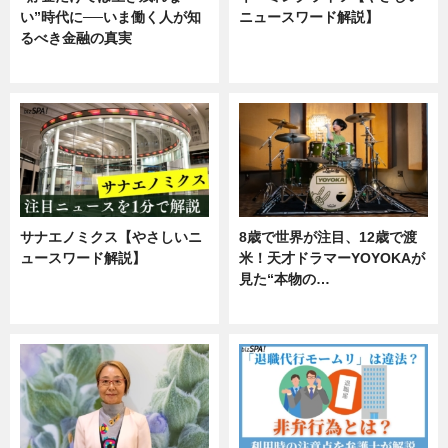
い”時代に──いま働く人が知
ニュースワード解説】
るべき金融の真実
ニュース
企業インタビュー
サナエノミクス【やさしいニ
8歳で世界が注目、12歳で渡
ュースワード解説】
米！天才ドラマーYOYOKAが
見た“本物の…
ニュース
エンタメ