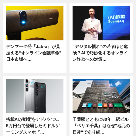
デンマーク発『Jabra』が見
“デジタル慣れ”の若者ほど危
据える“オンライン会議革命”
険？AIで巧妙化するオンライ
日本市場へ…
ン詐欺への対策…
ニュース
ニュース
搭載AIが戦術をアドバイス。
千葉駅とともに60年 駅ビル
5万円台で登場したミドルゲ
『ペリエ千葉』はなぜ"地元の
ーミングスマホ『…
日常"であり続…