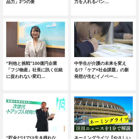
品力」2つの要
力を入れるバン…
グルメ
企業インタビュー
“利他と挑戦”100億円企業
中学生が介護の未来を変え
「フジ物産」社長に訊く伝統
る!?「ケア×社会課題」の新
に捉われない変幻…
発想が生むイノベー…
ニュース
ニュース
“貯金だけでは生き残れな
ネーミングライツ【やさしい