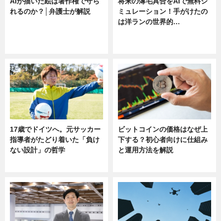
AIが描いた絵は著作権で守ら
将来の薄毛具合をAIで無料シ
れるのか？│弁護士が解説
ミュレーション！手がけたの
は洋ランの世界的…
ニュース
ニュース
sponsored by 河野メリクロン
17歳でドイツへ。元サッカー
ビットコインの価格はなぜ上
指導者がたどり着いた「負け
下する？初心者向けに仕組み
ない設計」の哲学
と運用方法を解説
ニュース
ニュース