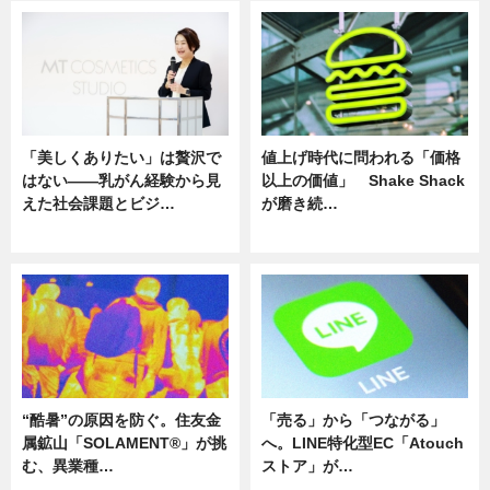
「美しくありたい」は贅沢で
値上げ時代に問われる「価格
はない――乳がん経験から見
以上の価値」 Shake Shack
えた社会課題とビジ…
が磨き続…
ニュース
ニュース
“酷暑”の原因を防ぐ。住友金
「売る」から「つながる」
属鉱山「SOLAMENT®」が挑
へ。LINE特化型EC「Atouch
む、異業種…
ストア」が…