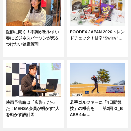
医師に聞く！不調が出やすい
FOODEX JAPAN 2026トレン
春にビジネスパーソンが気を
ドチェック！甘辛“Swicy”…
つけたい健康管理
ニュース
ニュース
映画予告編は「広告」だっ
若手ゴルファーに「4日間競
た！MENSA会員が明かす“人
技」の機会を——第2回 G_B
を動かす設計図”
ASE 4da…
ニュース
ニュース