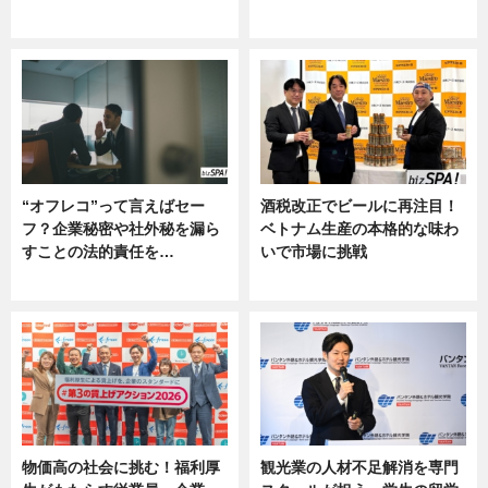
グルメ, ニュース, 企業インタビュ
ニュース
ー
“オフレコ”って言えばセー
酒税改正でビールに再注目！
フ？企業秘密や社外秘を漏ら
ベトナム生産の本格的な味わ
すことの法的責任を…
いで市場に挑戦
ニュース, 専門家インタビュー
ニュース
物価高の社会に挑む！福利厚
観光業の人材不足解消を専門