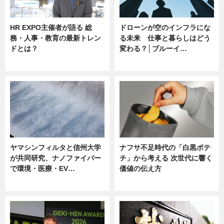
HR EXPO主催者が語る 総
ドローンが空のインフラにな
務・人事・教育の最新トレン
る未来 仕事と暮らしはどう
ドとは？
変わる？│ブルーイ…
ニュース
ニュース
ヤマシンフィルタと信州大学
ナフサ不足時代の「白黒ポテ
が共同研究、ナノファイバー
チ」から考える 次世代に響く
で環境・医療・EV…
価値の伝え方
ニュース
ニュース