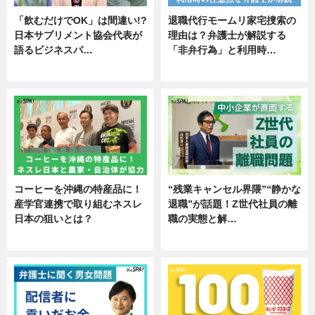
「飲むだけでOK」は間違い!?
退職代行モームリ家宅捜索の
日本サプリメント協会代表が
理由は？弁護士が解説する
語るビジネスパ…
「非弁行為」と利用時…
ニュース
専門家インタビュー
コーヒーを沖縄の特産品に！
“残業キャンセル界隈”“静かな
産学官連携で取り組むネスレ
退職”が話題！Z世代社員の離
日本の狙いとは？
職の実態と解…
企業インタビュー
企業インタビュー