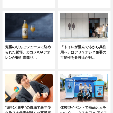
ニュース
ニュース
究極のりんごジュースに込め
「トイレが混んでるから異性
られた覚悟。カゴメ×JAアオ
用へ」はアリ？ナシ？犯罪の
レンが挑む青森り…
可能性を弁護士が解…
ニュース
ニュース, 専門家インタビュー
“選択と集中”の徹底で最年少
体験型イベントで商品と人を
クラスの代表が挑んだ事業再
つなぐ――ネスカフェ アイス