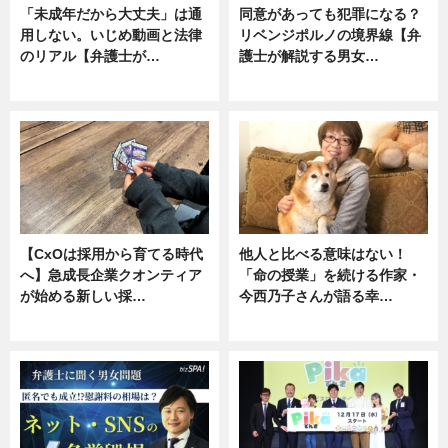
「未成年だから大丈夫」は通
同意があっても犯罪になる？
用しない。いじめ動画と法律
リベンジポルノの境界線【弁
のリアル【弁護士が…
護士が解説する男女…
ニュース, 専門家インタビュー
専門家インタビュー
【CxOは採用から育てる時代
他人と比べる意味はない！
へ】急成長企業クオンティア
「命の授業」を続ける作家・
が始める新しい採…
今西乃子さんが語る幸…
ニュース
専門家インタビュー