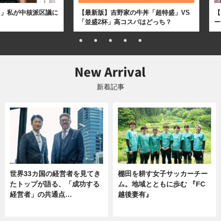
た」私が中核派区議に
【最新版】吉野家の牛丼「超特盛」VS
【
「並盛2杯」高コスパはどっち？
ー
新着記事
世界33カ国の経営者を見てき
棚田を耕す女子サッカーチー
たトップが語る、「成功する
ム。地域とともに歩む 『FC
経営者」の共通点…
越後妻有』
ニュース
ニュース