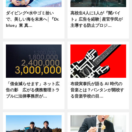
ダイビング×水中ゴミ拾い
高校生4人に1人が『闇バイ
で、美しい海を未来へ│『Dr.
ト』広告を経験│産官学民が
blue』東 真…
主導する防止プロジ…
ニュース
ニュース
「借金減らせます」ネット広
布袋寅泰氏が語る AI 時代の
告の影 広がる債務整理トラ
音楽とは？バンタンが開校す
ブルに法律事務所が…
る音楽学校の目…
ニュース
ニュース