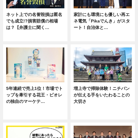
ネット上での名誉毀損は匿名
家計にも環境にも優しい再エ
でも成立!?損害賠償の相場
ネ電気「Pikaでんき」がスタ
は？【弁護士に聞く…
ート！自治体と…
専門家インタビュー
ニュース
5年連続で売上1位！市場でト
増上寺で掃除体験！ニチバン
ップを牽引する花王・ビオレ
が伝える手をいたわることの
の独自のマーケテ…
大切さ
ニュース, 暮らし
ニュース, 企業インタビュー, 暮ら
し