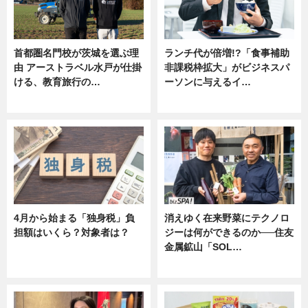
首都圏名門校が茨城を選ぶ理
ランチ代が倍増!?「食事補助
由 アーストラベル水戸が仕掛
非課税枠拡大」がビジネスパ
ける、教育旅行の…
ーソンに与えるイ…
ニュース
ニュース
4月から始まる「独身税」負
消えゆく在来野菜にテクノロ
担額はいくら？対象者は？
ジーは何ができるのか──住友
金属鉱山「SOL…
ニュース
ニュース