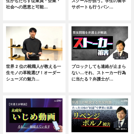
生がもたらす従業員・企業・
スクールが担う。学生の留学
社会への恩恵と可能…
サポートも行うバン…
ニュース
ニュース, 企業インタビュー
世界 2 位の靴職人が教える一
ブロックしても連絡が止まら
生モノの革靴選び！オーダー
ない…それ、ストーカー行為
シューズの魅力…
に当たる？弁護士が…
ニュース, 専門家インタビュー
ニュース, 専門家インタビュー