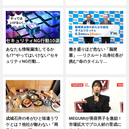
企業インタビュー
専門家インタビュー
あなたも情報漏洩してるか
働き盛りほど危ない「脳梗
も!?“やってはいけない”セキ
塞」──リクルート出身社長が
ュリティNG行動…
挑む“命のタイムリ…
専門家インタビュー
企業インタビュー
成城石井の冬がひと味違うワ
MEGUMIが美容男子を激励！
ケとは？他社が敵わない「商
市場拡大でプロ人材の育成に