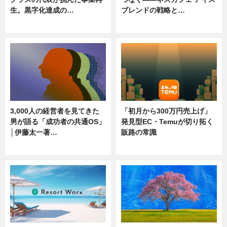
生。黒字化達成の…
ブレンドの戦略と…
ニュース
ニュース
3,000人の経営者を見てきた
「初月から300万円売上げ」
男が語る「成功者の共通OS」
発見型EC・Temuが切り拓く
│伊藤太一著…
販路の常識
ニュース
ニュース