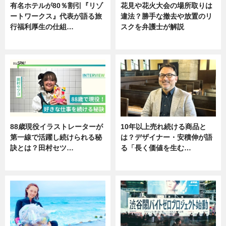
有名ホテルが80％割引『リゾ
花見や花火大会の場所取りは
ートワークス』代表が語る旅
違法？勝手な撤去や放置のリ
行福利厚生の仕組…
スクを弁護士が解説
ニュース
ニュース
88歳現役イラストレーターが
10年以上売れ続ける商品と
第一線で活躍し続けられる秘
は？デザイナー・安積伸が語
訣とは？田村セツ…
る「長く価値を生む…
専門家インタビュー
ニュース