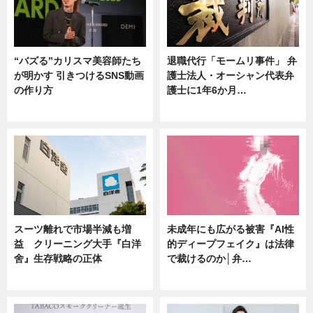
“バズる”カリスマ美容師たち
退職代行「モームリ事件」 弁
が明かす 引きつけるSNS動画
護士法人・オーシャン代表弁
の作り方
護士に1年6か月…
ニュース
ニュース
スーツ離れで市場半減も増
未成年にも広がる被害『AI性
益 クリーニング大手『白洋
的ディープフェイク』は法律
舍』生存戦略の正体
で裁けるのか│弁…
企業インタビュー
ニュース