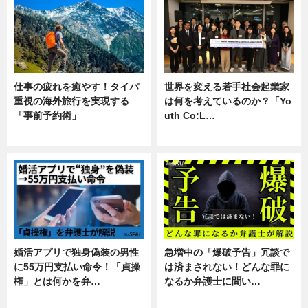
仕事の疲れを癒やす！タイパ
世界を変える若手社会起業家
重視の海外旅行を実現する
は何を考えているのか？「Yo
「事前予約術」
uth Co:L…
暮らし
スキル
婚活アプリで独身偽装の男性
急増中の「爆破予告」冗談で
に55万円支払い命令！「貞操
は済まされない！どんな罪に
権」とは何かを弁…
なるか弁護士に聞い…
専門家インタビュー
専門家インタビュー