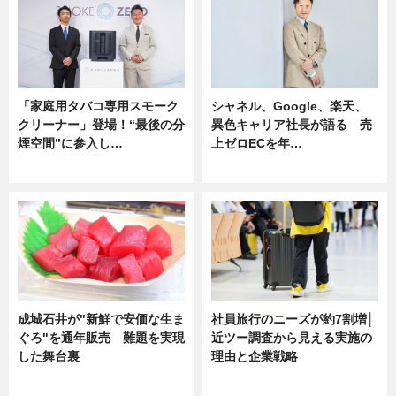
「家庭用タバコ専用スモーク
シャネル、Google、楽天、
クリーナー」登場！“最後の分
異色キャリア社長が語る 売
煙空間”に参入し…
上ゼロECを年…
ニュース
ニュース
成城石井が"新鮮で安価な生ま
社員旅行のニーズが約7割増│
ぐろ"を通年販売 難題を実現
近ツー調査から見える実施の
した舞台裏
理由と企業戦略
ニュース
ニュース