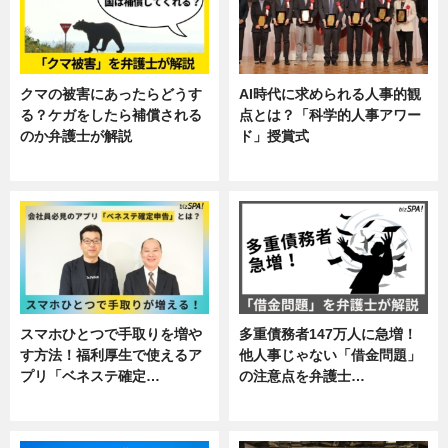
クマの被害にあったらどうす
AI時代に求められる人事的観
る？ケガをしたら補償される
点とは？「科学的人事アワー
のか弁護士が解説
ド」授賞式
専門家インタビュー
ニュース
スマホひとつで手取りを増や
多重債務者147万人に急増！
す方法！福利厚生で使えるア
他人事じゃない「借金問題」
プリ「ベネステ確定…
の注意点を弁護士…
企業インタビュー
専門家インタビュー