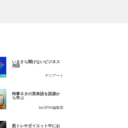
いまさら聞けないビジネス
用語
デジアート
時事ネタの英単語を語源か
ら学ぶ
bizSPA!編集部
筋トレやダイエット中にお