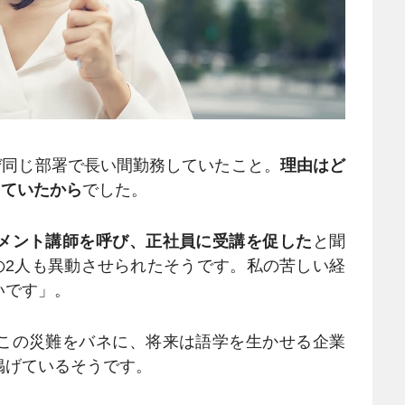
ぜ同じ部署で長い間勤務していたこと。
理由はど
していたから
でした。
メント講師を呼び、正社員に受講を促した
と聞
の2人も異動させられたそうです。私の苦しい経
いです」。
この災難をバネに、将来は語学を生かせる企業
掲げているそうです。