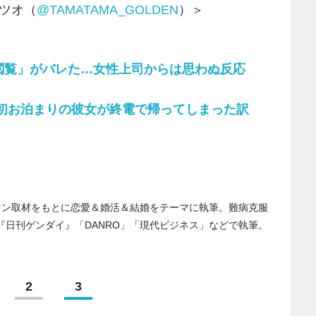
カツオ（
@TAMATAMA_GOLDEN
）＞
閲覧」がバレた…女性上司からは思わぬ反応
…初お泊まりの彼女が終電で帰ってしまった訳
マン取材をもとに恋愛＆婚活＆結婚をテーマに執筆。難病克服
日刊ゲンダイ』「DANRO」「現代ビジネス」などで執筆。
2
3