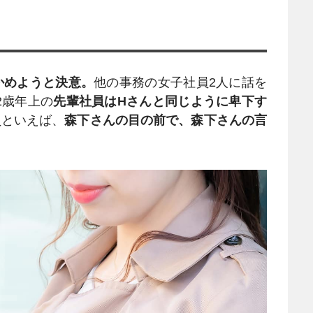
かめようと決意。
他の事務の女子社員2人に話を
2歳年上の
先輩社員はHさんと同じように卑下す
員といえば、
森下さんの目の前で、森下さんの言
。