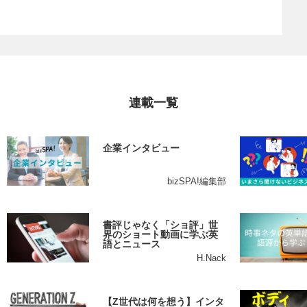
連載一覧
企業インタビュー
bizSPA!編集部
書評じゃなく「ショ評」世
界のショート動画に学ぶ英
語とニュース
H.Nack
【Z世代は何を想う】インタ