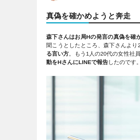
真偽を確かめようと奔走
森下さんはお局Hの発言の真偽を確
聞こうとしたところ、森下さんより
る言い方
。もう1人の20代の女性社
動をHさんにLINEで報告
したのです