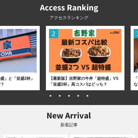
アクセスランキング
盛」と「並盛2杯」
【最新版】吉野家の牛丼「超特盛」VS
「
パ？
「並盛2杯」高コスパはどっち？
な
新着記事