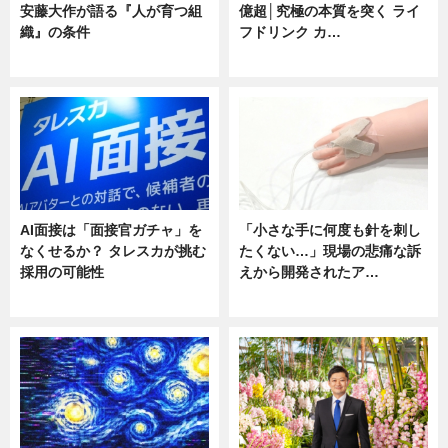
安藤大作が語る『人が育つ組
億超│究極の本質を突く ライ
織』の条件
フドリンク カ…
ニュース
ニュース
AI面接は「面接官ガチャ」を
「小さな手に何度も針を刺し
なくせるか？ タレスカが挑む
たくない…」現場の悲痛な訴
採用の可能性
えから開発されたア…
ニュース
ニュース