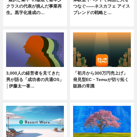
クラスの代表が挑んだ事業再
つなぐ――ネスカフェ アイス
生。黒字化達成の…
ブレンドの戦略と…
ニュース
ニュース
3,000人の経営者を見てきた
「初月から300万円売上げ」
男が語る「成功者の共通OS」
発見型EC・Temuが切り拓く
│伊藤太一著…
販路の常識
ニュース
ニュース