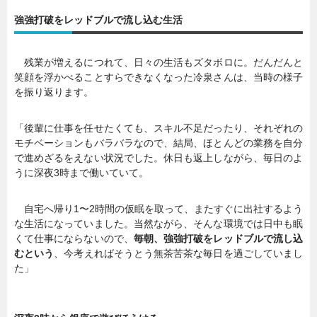
強強打破をレッドブルで流し込む生活
暮らし
エンタメ
残業が増えるにつれて、日々の生活もズタボロに。だんだんと
笑顔を浮かべることすらできなくなった冷泉さんは、当時の様子
連載一覧
を振り返ります。
「後輩に仕事を任せたくても、スキル不足だったり、それぞれの
モチベーションもバラバラなので、結局、ほとんどの業務を自分
で進めざるをえない状況でした。休日も返上しながら、毎日のよ
うに深夜3時まで働いていて。
自宅へ帰り1〜2時間の仮眠を取って、またすぐに出社するよう
な生活になっていました。当然ながら、そんな環境では日中も眠
くて仕事にならないので、
毎朝、強強打破をレッドブルで流し込
むという
、今考えればそうとう無茶苦茶な毎日を過ごしていまし
た」