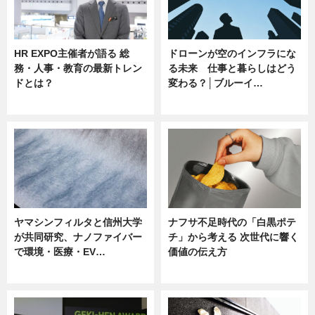
HR EXPO主催者が語る 総
ドローンが空のインフラにな
務・人事・教育の最新トレン
る未来 仕事と暮らしはどう
ドとは？
変わる？│ブルーイ…
ニュース
ニュース
ヤマシンフィルタと信州大学
ナフサ不足時代の「白黒ポテ
が共同研究、ナノファイバー
チ」から考える 次世代に響く
で環境・医療・EV…
価値の伝え方
ニュース
ニュース