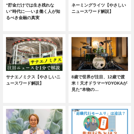
“貯金だけでは生き残れな
ネーミングライツ【やさしい
い”時代に──いま働く人が知
ニュースワード解説】
るべき金融の真実
ニュース
企業インタビュー
サナエノミクス【やさしいニ
8歳で世界が注目、12歳で渡
ュースワード解説】
米！天才ドラマーYOYOKAが
見た“本物の…
ニュース
エンタメ