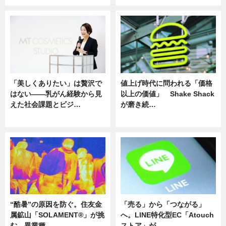
「美しくありたい」は贅沢で
値上げ時代に問われる「価格
はない――乳がん経験から見
以上の価値」 Shake Shack
えた社会課題とビジ…
が磨き続…
ニュース
ニュース
“酷暑”の原因を防ぐ。住友金
「売る」から「つながる」
属鉱山「SOLAMENT®」が挑
へ。LINE特化型EC「Atouch
む、異業種…
ストア」が…