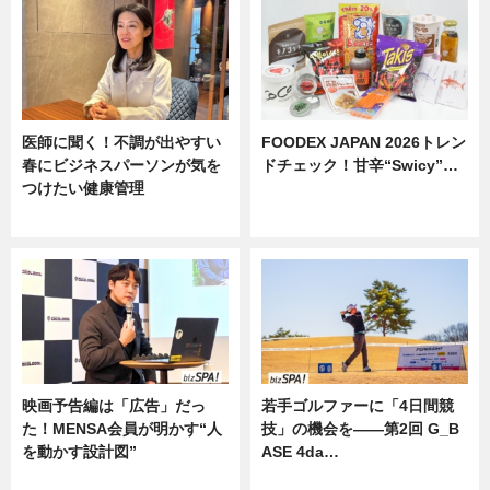
医師に聞く！不調が出やすい
FOODEX JAPAN 2026トレン
春にビジネスパーソンが気を
ドチェック！甘辛“Swicy”…
つけたい健康管理
ニュース
ニュース
映画予告編は「広告」だっ
若手ゴルファーに「4日間競
た！MENSA会員が明かす“人
技」の機会を——第2回 G_B
を動かす設計図”
ASE 4da…
ニュース
ニュース