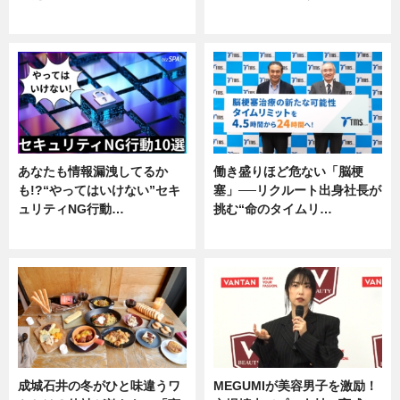
企業インタビュー
専門家インタビュー
あなたも情報漏洩してるか
働き盛りほど危ない「脳梗
も!?“やってはいけない”セキ
塞」──リクルート出身社長が
ュリティNG行動…
挑む“命のタイムリ…
専門家インタビュー
企業インタビュー
成城石井の冬がひと味違うワ
MEGUMIが美容男子を激励！