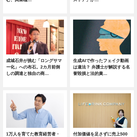
ニュース
ニュース
成城石井が挑む「ロングサマ
生成AIで作ったフェイク動画
ー化」への布石。2カ月前倒
は違法？ 弁護士が解説する名
しの調達と独自の商…
誉毀損と法的責…
ニュース
ニュース
1万人を育てた教育経営者・
付加価値を足さずに売上500