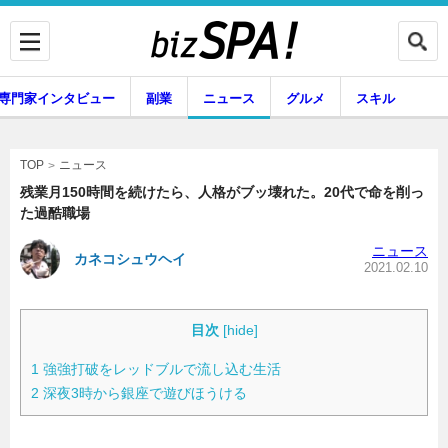
専門家インタビュー
副業
ニュース
グルメ
スキル
ニュース
TOP
残業月150時間を続けたら、人格がブッ壊れた。20代で命を削っ
た過酷職場
企業インタビュー
専門家インタビュー
ニュース
カネコシュウヘイ
2021.02.10
副業
ニュース
目次
[
hide
]
1
強強打破をレッドブルで流し込む生活
2
深夜3時から銀座で遊びほうける
グルメ
スキル