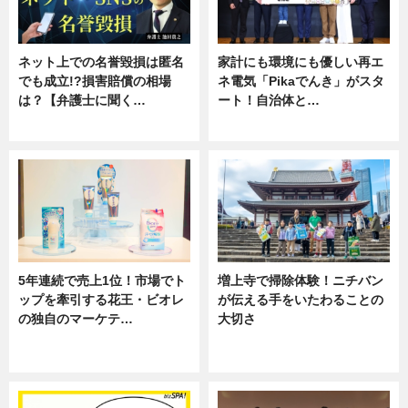
ネット上での名誉毀損は匿名
家計にも環境にも優しい再エ
でも成立!?損害賠償の相場
ネ電気「Pikaでんき」がスタ
は？【弁護士に聞く…
ート！自治体と…
専門家インタビュー
ニュース
5年連続で売上1位！市場でト
増上寺で掃除体験！ニチバン
ップを牽引する花王・ビオレ
が伝える手をいたわることの
の独自のマーケテ…
大切さ
ニュース, 暮らし
ニュース, 企業インタビュー, 暮ら
し