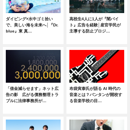
ダイビング×水中ゴミ拾い
高校生4人に1人が『闇バイ
で、美しい海を未来へ│『Dr.
ト』広告を経験│産官学民が
blue』東 真…
主導する防止プロジ…
ニュース
ニュース
「借金減らせます」ネット広
布袋寅泰氏が語る AI 時代の
告の影 広がる債務整理トラ
音楽とは？バンタンが開校す
ブルに法律事務所が…
る音楽学校の目…
ニュース
ニュース