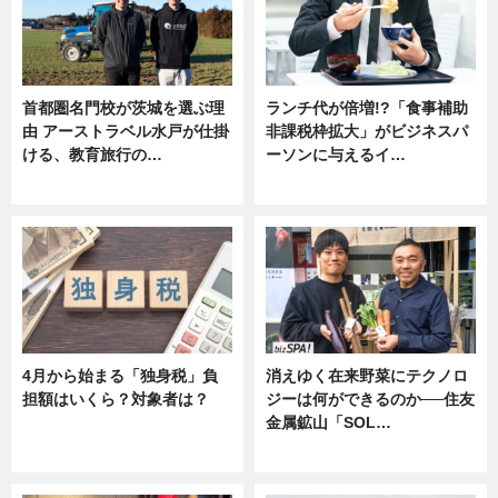
首都圏名門校が茨城を選ぶ理
ランチ代が倍増!?「食事補助
由 アーストラベル水戸が仕掛
非課税枠拡大」がビジネスパ
ける、教育旅行の…
ーソンに与えるイ…
ニュース
ニュース
4月から始まる「独身税」負
消えゆく在来野菜にテクノロ
担額はいくら？対象者は？
ジーは何ができるのか──住友
金属鉱山「SOL…
ニュース
ニュース