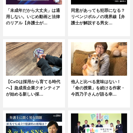
「未成年だから大丈夫」は通
同意があっても犯罪になる？
用しない。いじめ動画と法律
リベンジポルノの境界線【弁
のリアル【弁護士が…
護士が解説する男女…
ニュース, 専門家インタビュー
専門家インタビュー
【CxOは採用から育てる時代
他人と比べる意味はない！
へ】急成長企業クオンティア
「命の授業」を続ける作家・
が始める新しい採…
今西乃子さんが語る幸…
ニュース
専門家インタビュー