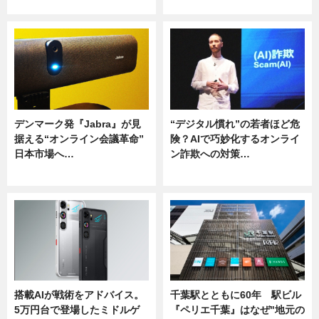
ニュース
ニュース
デンマーク発『Jabra』が見
“デジタル慣れ”の若者ほど危
据える“オンライン会議革命”
険？AIで巧妙化するオンライ
日本市場へ…
ン詐欺への対策…
ニュース
ニュース
搭載AIが戦術をアドバイス。
千葉駅とともに60年 駅ビル
5万円台で登場したミドルゲ
『ペリエ千葉』はなぜ"地元の