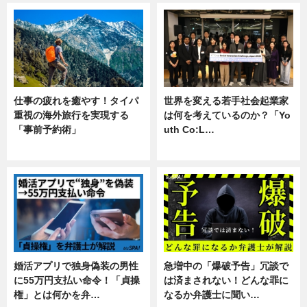
仕事の疲れを癒やす！タイパ
世界を変える若手社会起業家
重視の海外旅行を実現する
は何を考えているのか？「Yo
「事前予約術」
uth Co:L…
暮らし
スキル
婚活アプリで独身偽装の男性
急増中の「爆破予告」冗談で
に55万円支払い命令！「貞操
は済まされない！どんな罪に
権」とは何かを弁…
なるか弁護士に聞い…