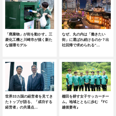
「廃棄物」が街を動かす。三
なぜ、丸の内は「働きたい
菱化工機と川崎市が描く新た
街」に選ばれ続けるのか？出
な循環モデル
社回帰で求められる“…
ニュース
ニュース
世界33カ国の経営者を見てき
棚田を耕す女子サッカーチー
たトップが語る、「成功する
ム。地域とともに歩む 『FC
経営者」の共通点…
越後妻有』
ニュース
ニュース