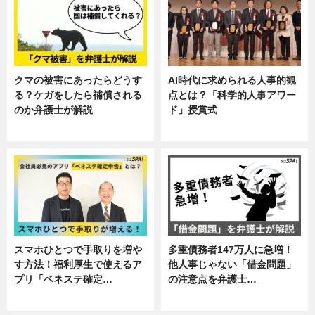
クマの被害にあったらどうす
AI時代に求められる人事的観
る？ケガをしたら補償される
点とは？「科学的人事アワー
のか弁護士が解説
ド」授賞式
専門家インタビュー
ニュース
スマホひとつで手取りを増や
多重債務者147万人に急増！
す方法！福利厚生で使えるア
他人事じゃない「借金問題」
プリ「ベネステ確定…
の注意点を弁護士…
企業インタビュー
専門家インタビュー