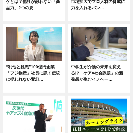
ケとは？他社が敵わない「商
市場拡大でプロ人材の育成に
品力」2つの要
力を入れるバン…
グルメ
企業インタビュー
“利他と挑戦”100億円企業
中学生が介護の未来を変え
「フジ物産」社長に訊く伝統
る!?「ケア×社会課題」の新
に捉われない変幻…
発想が生むイノベー…
ニュース
ニュース