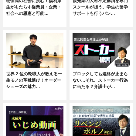
物価高の社会に挑む！福利厚
観光業の人材不足解消を専門
生がもたらす従業員・企業・
スクールが担う。学生の留学
社会への恩恵と可能…
サポートも行うバン…
ニュース
ニュース, 企業インタビュー
世界 2 位の靴職人が教える一
ブロックしても連絡が止まら
生モノの革靴選び！オーダー
ない…それ、ストーカー行為
シューズの魅力…
に当たる？弁護士が…
ニュース, 専門家インタビュー
ニュース, 専門家インタビュー