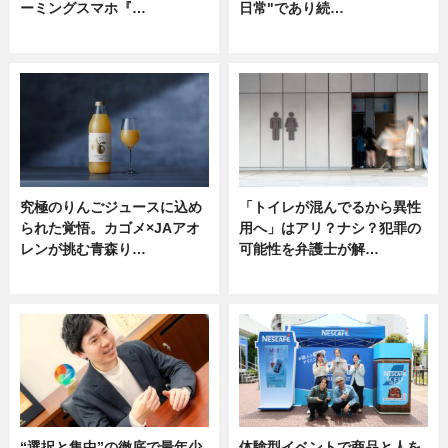
ーミングスマホ『…
日常"であり続…
ニュース
ニュース
究極のりんごジュースに込め
「トイレが混んでるから異性
られた覚悟。カゴメ×JAアオ
用へ」はアリ？ナシ？犯罪の
レンが挑む青森り…
可能性を弁護士が解…
ニュース
ニュース, 専門家インタビュー
“選択と集中”の徹底で最年少
体験型イベントで商品と人を