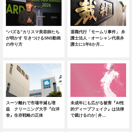
“バズる”カリスマ美容師たち
退職代行「モームリ事件」 弁
が明かす 引きつけるSNS動画
護士法人・オーシャン代表弁
の作り方
護士に1年6か月…
ニュース
ニュース
スーツ離れで市場半減も増
未成年にも広がる被害『AI性
益 クリーニング大手『白洋
的ディープフェイク』は法律
舍』生存戦略の正体
で裁けるのか│弁…
企業インタビュー
ニュース