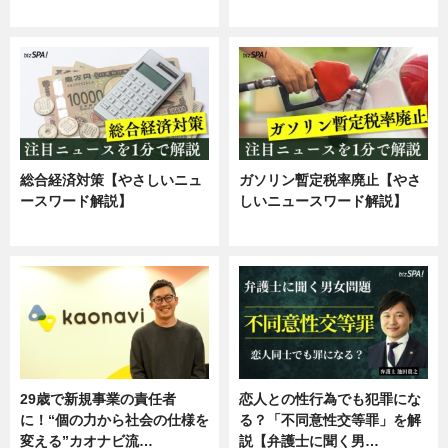
専門家インタビュー
専門家インタビュー
総合経済対策【やさしいニュ
ガソリン暫定税率廃止【やさ
ースワード解説】
しいニュースワード解説】
ニュース
ニュース
29歳で新規事業の責任者
恋人との性行為でも犯罪にな
に！“個の力から社会の仕様を
る？「不同意性交等罪」を解
変える”カオナビ流…
説【弁護士に聞く男…