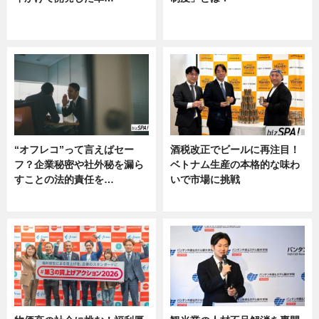
グルメ, ニュース, 企業インタビュ
ニュース
ー
“オフレコ”って言えばセー
酒税改正でビールに再注目！
フ？企業秘密や社外秘を漏ら
ベトナム生産の本格的な味わ
すことの法的責任を…
いで市場に挑戦
ニュース, 専門家インタビュー
ニュース