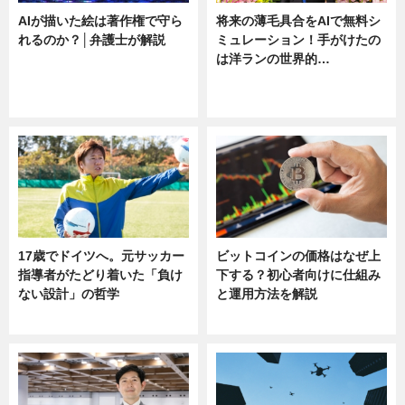
AIが描いた絵は著作権で守ら
将来の薄毛具合をAIで無料シ
れるのか？│弁護士が解説
ミュレーション！手がけたの
は洋ランの世界的…
ニュース
ニュース
sponsored by 河野メリクロン
17歳でドイツへ。元サッカー
ビットコインの価格はなぜ上
指導者がたどり着いた「負け
下する？初心者向けに仕組み
ない設計」の哲学
と運用方法を解説
ニュース
ニュース