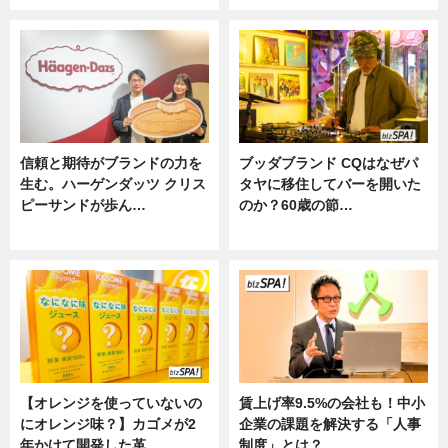
信頼と期待がブランドの力を
ブッダブランド CQはなぜパ
生む。ハーゲンダッツ クリス
タヤに移住してバーを開いた
ピーサンドが歩ん…
のか？60歳の節…
ニュース
ニュース
【オレンジを使っていないの
賃上げ率9.5%の会社も！中小
にオレンジ味？】カゴメが2
企業の課題を解決する「人事
年かけて開発した革…
制度」とは？