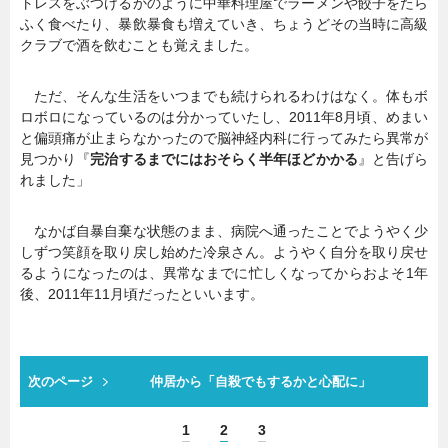
トレスをぶつけるかのように中華料理屋でラーメンや餃子をたら
ふく食べたり、暴飲暴食も増えていき、ちょうどその当時に高級
クラブで酒を飲むことも覚えました。
ただ、そんな生活をいつまでも続けられるわけはなく。体もボ
ロボロになっているのは分かっていたし、2011年8月頃、めまい
と偏頭痛が止まらなかったので脳神経内科に行ってみたら異常が
見つかり『
完治するまでにはおそらく半年ほどかかる
』と告げら
れました」
なかば自暴自棄な状態のまま、病院へ通ったことでようやく少
しずつ笑顔を取り戻し始めた冷泉さん。ようやく自分を取り戻せ
るようになったのは、異常なまでに忙しくなってからおよそ1年
後、2011年11月頃だったといいます。
次のページ
仲居から「自殺でもするかと心配に」
1
2
3