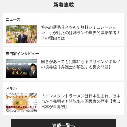
新着連載
ニュース
将来の薄毛具合をAIで無料シミュレーショ
ン！手がけたのは洋ランの世界的栽培業者！
その理由とは
専門家インタビュー
同意があっても犯罪になる？リベンジポルノ
の境界線【弁護士が解説する男女問題】
スキル
「インスタントラーメンは日本生まれ」は本
当か？発明者も諸説ある国民食の歴史【実は
日本が世界初】
連載一覧へ