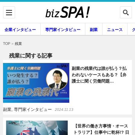
企業インタビュー
専門家インタビュー
副業
ニュース
暮らし
エンタメ
残業
TOP
残業に関する記事
副業の残業代は誰が払う？払
企業インタビュー
専門家インタビュー
われないケースもある？【弁
護士に聞く労働問題…
副業
ニュース
副業, 専門家インタビュー
2024.11.13
グルメ
スキル
【世界の働き方事情・オース
トラリア】仕事中に乾杯!? 日