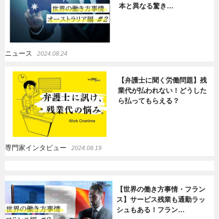
本と異なる驚き…
暮らし
エンタメ
ニュース
2024.08.24
連載一覧
【弁護士に聞く労働問題】残
業代が払われない！どうした
ら払ってもらえる？
専門家インタビュー
2024.08.19
【世界の働き方事情・フラン
ス】サービス残業も通勤ラッ
シュもある！フラン…