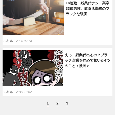
16連勤、残業代ナシ…高卒
33歳男性、飲食店勤務のブ
ラックな現実
スキル
2020.02.14
えっ、残業代出るの？ブラ
ック企業を辞めて驚いた4つ
のこと＜漫画＞
スキル
2019.10.02
1
2
3