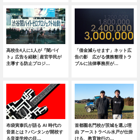
高校生4人に1人が『闇バイ
「借金減らせます」ネット広
ト』広告を経験│産官学民が
告の影 広がる債務整理トラ
主導する防止プロジ…
ブルに法律事務所が…
ニュース
ニュース
布袋寅泰氏が語る AI 時代の
首都圏名門校が茨城を選ぶ理
音楽とは？バンタンが開校す
由 アーストラベル水戸が仕掛
る音楽学校の目…
ける、教育旅行の…