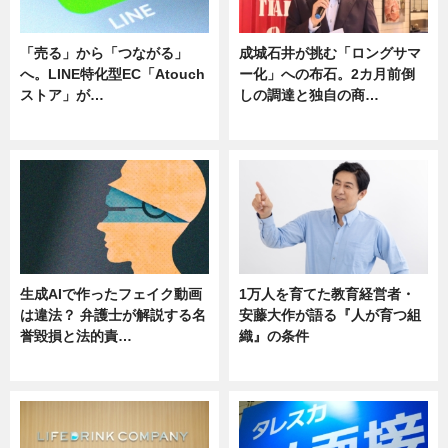
「売る」から「つながる」
成城石井が挑む「ロングサマ
へ。LINE特化型EC「Atouch
ー化」への布石。2カ月前倒
ストア」が…
しの調達と独自の商…
ニュース
ニュース
生成AIで作ったフェイク動画
1万人を育てた教育経営者・
は違法？ 弁護士が解説する名
安藤大作が語る『人が育つ組
誉毀損と法的責…
織』の条件
ニュース
ニュース