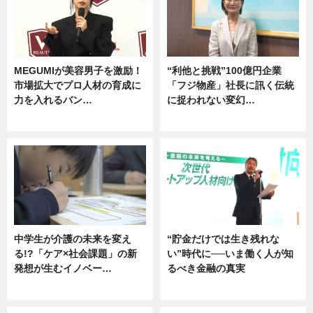
MEGUMIが美容男子を激励！
“利他と挑戦”100億円企業
市場拡大でプロ人材の育成に
「フジ物産」社長に訊く伝統
力を入れるバン…
に捉われない変幻…
企業インタビュー
ニュース
中学生が介護の未来を変え
“貯金だけでは生き残れな
る!?「ケア×社会課題」の新
い”時代に──いま働く人が知
発想が生むイノベー…
るべき金融の真実
ニュース
企業インタビュー