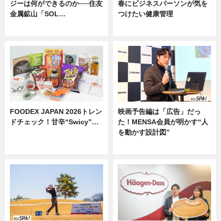
ジーは何ができるのか──住友
春にビジネスパーソンが気を
金属鉱山「SOL…
つけたい健康管理
ニュース
ニュース
FOODEX JAPAN 2026トレン
映画予告編は「広告」だっ
ドチェック！甘辛“Swicy”…
た！MENSA会員が明かす“人
を動かす設計図”
ニュース
ニュース