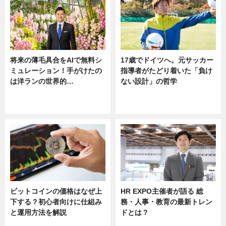
将来の薄毛具合をAIで無料シ
17歳でドイツへ。元サッカー
ミュレーション！手がけたの
指導者がたどり着いた「負け
は洋ランの世界的…
ない設計」の哲学
ニュース
ニュース
sponsored by 河野メリクロン
ビットコインの価格はなぜ上
HR EXPO主催者が語る 総
下する？初心者向けに仕組み
務・人事・教育の最新トレン
と運用方法を解説
ドとは？