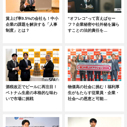
賃上げ率9.5%の会社も！中小
“オフレコ”って言えばセー
企業の課題を解決する「人事
フ？企業秘密や社外秘を漏ら
制度」とは？
すことの法的責任を…
ニュース
ニュース, 専門家インタビュー
酒税改正でビールに再注目！
物価高の社会に挑む！福利厚
ベトナム生産の本格的な味わ
生がもたらす従業員・企業・
いで市場に挑戦
社会への恩恵と可能…
ニュース
ニュース