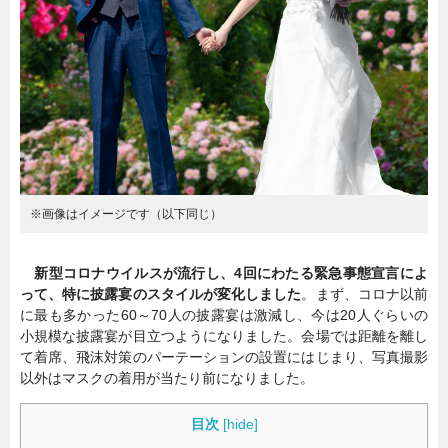
暮らし
エンタメ
連載一覧
※画像はイメージです（以下同じ）
新型コロナウイルスが流行し、4回にわたる緊急事態宣言によ
って、特に披露宴のスタイルが変化しました
。まず、コロナ以前
に最も多かった60～70人の披露宴は激減し、今は20人ぐらいの
小規模な披露宴が目立つようになりました。会場では距離を離し
て着席、飛沫対策のパーテーションの設置にはじまり、写真撮影
以外はマスクの着用が当たり前になりました。
目次
[
hide
]