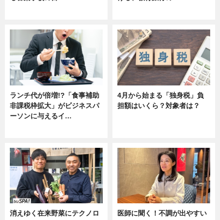
ニュース
ニュース
ランチ代が倍増!?「食事補助
4月から始まる「独身税」負
非課税枠拡大」がビジネスパ
担額はいくら？対象者は？
ーソンに与えるイ…
ニュース
ニュース
消えゆく在来野菜にテクノロ
医師に聞く！不調が出やすい