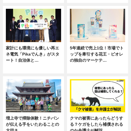
家計にも環境にも優しい再エ
5年連続で売上1位！市場でト
ネ電気「Pikaでんき」がスタ
ップを牽引する花王・ビオレ
ート！自治体と…
の独自のマーケテ…
ニュース
ニュース, 暮らし
増上寺で掃除体験！ニチバン
クマの被害にあったらどうす
が伝える手をいたわることの
る？ケガをしたら補償される
大切さ
のか弁護士が解説