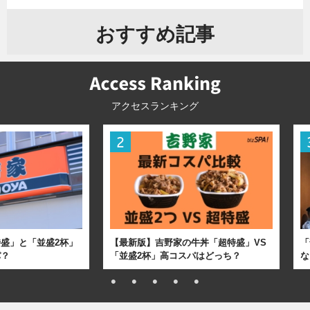
おすすめ記事
アクセスランキング
盛」と「並盛2杯」
【最新版】吉野家の牛丼「超特盛」VS
「
パ？
「並盛2杯」高コスパはどっち？
な