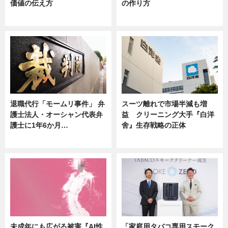
価値の伝え方
の作り方
ニュース
ニュース
退職代行「モームリ事件」 弁
スーツ離れで市場半減も増
護士法人・オーシャン代表弁
益 クリーニング大手『白洋
護士に1年6か月…
舍』生存戦略の正体
ニュース
企業インタビュー
未成年にも広がる被害『AI性
「家庭用タバコ専用スモーク