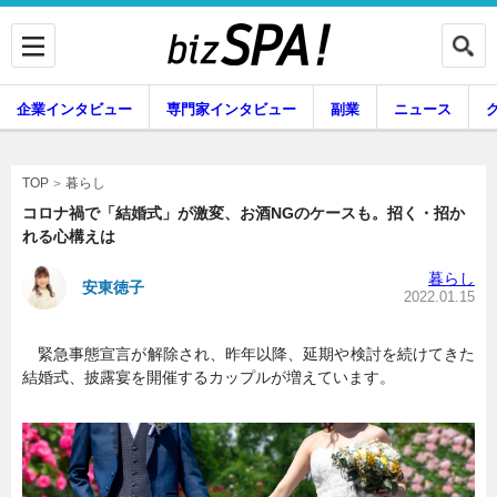
企業インタビュー
専門家インタビュー
副業
ニュース
暮らし
エンタメ
暮らし
TOP
コロナ禍で「結婚式」が激変、お酒NGのケースも。招く・招か
れる心構えは
企業インタビュー
専門家インタビュー
暮らし
安東徳子
2022.01.15
緊急事態宣言が解除され、昨年以降、延期や検討を続けてきた
副業
ニュース
結婚式、披露宴を開催するカップルが増えています。
グルメ
スキル