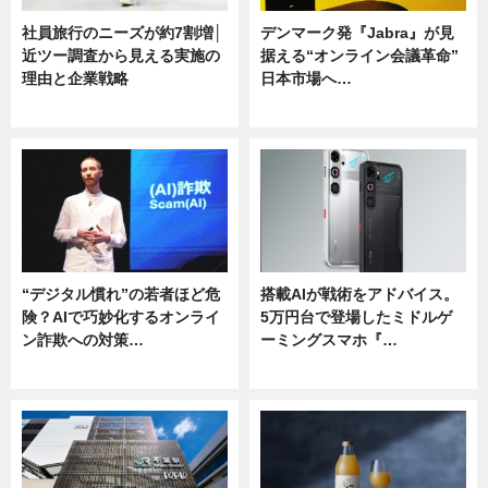
社員旅行のニーズが約7割増│
デンマーク発『Jabra』が見
近ツー調査から見える実施の
据える“オンライン会議革命”
理由と企業戦略
日本市場へ…
ニュース
ニュース
“デジタル慣れ”の若者ほど危
搭載AIが戦術をアドバイス。
険？AIで巧妙化するオンライ
5万円台で登場したミドルゲ
ン詐欺への対策…
ーミングスマホ『…
ニュース
ニュース