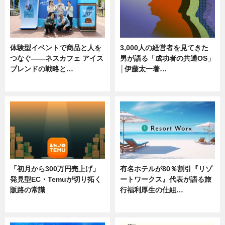
体験型イベントで商品と人を
3,000人の経営者を見てきた
つなぐ――ネスカフェ アイス
男が語る「成功者の共通OS」
ブレンドの戦略と…
│伊藤太一著…
ニュース
ニュース
「初月から300万円売上げ」
有名ホテルが80％割引『リゾ
発見型EC・Temuが切り拓く
ートワークス』代表が語る旅
販路の常識
行福利厚生の仕組…
ニュース
ニュース