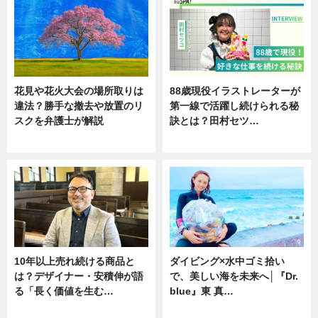
花見や花火大会の場所取りは
88歳現役イラストレーターが
違法？勝手な撤去や放置のリ
第一線で活躍し続けられる秘
スクを弁護士が解説
訣とは？田村セツ…
ニュース
専門家インタビュー
10年以上売れ続ける商品と
ダイビング×水中ゴミ拾い
は？デザイナー・安積伸が語
で、美しい海を未来へ│『Dr.
る「長く価値を生む…
blue』東 真…
ニュース
ニュース