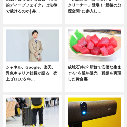
的ディープフェイク』は法律
クリーナー」登場！“最後の分
で裁けるのか│弁…
煙空間”に参入し…
ニュース
ニュース
シャネル、Google、楽天、
成城石井が"新鮮で安価な生ま
異色キャリア社長が語る 売
ぐろ"を通年販売 難題を実現
上ゼロECを年…
した舞台裏
ニュース
ニュース