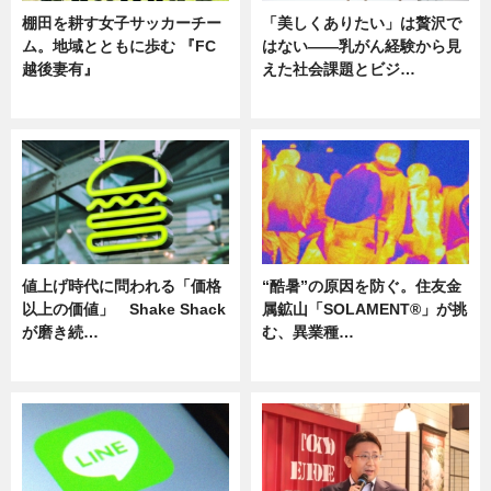
棚田を耕す女子サッカーチー
「美しくありたい」は贅沢で
ム。地域とともに歩む 『FC
はない――乳がん経験から見
越後妻有』
えた社会課題とビジ…
ニュース
ニュース
値上げ時代に問われる「価格
“酷暑”の原因を防ぐ。住友金
以上の価値」 Shake Shack
属鉱山「SOLAMENT®」が挑
が磨き続…
む、異業種…
ニュース
ニュース