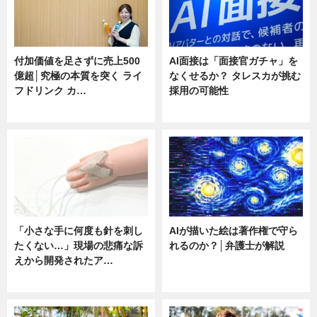
付加価値を足さずに売上500
AI面接は「面接官ガチャ」を
億超│究極の本質を突く ライ
なくせるか？ タレスカが挑む
フドリンク カ…
採用の可能性
ニュース
ニュース
「小さな手に何度も針を刺し
AIが描いた絵は著作権で守ら
たくない…」現場の悲痛な訴
れるのか？│弁護士が解説
えから開発されたア…
ニュース
ニュース