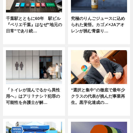
千葉駅とともに60年 駅ビル
究極のりんごジュースに込め
『ペリエ千葉』はなぜ"地元の
られた覚悟。カゴメ×JAアオ
日常"であり続…
レンが挑む青森り…
ニュース
ニュース
「トイレが混んでるから異性
“選択と集中”の徹底で最年少
用へ」はアリ？ナシ？犯罪の
クラスの代表が挑んだ事業再
可能性を弁護士が解…
生。黒字化達成の…
ニュース, 専門家インタビュー
ニュース