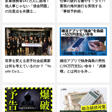
多重債務者147万人に急増！
仕事の疲れを癒やす！タイパ
他人事じゃない「借金問題」
重視の海外旅行を実現する
の注意点を弁護士…
「事前予約術」
専門家インタビュー
暮らし
世界を変える若手社会起業家
婚活アプリで独身偽装の男性
は何を考えているのか？「Yo
に55万円支払い命令！「貞操
uth Co:L…
権」とは何かを弁…
スキル
専門家インタビュー