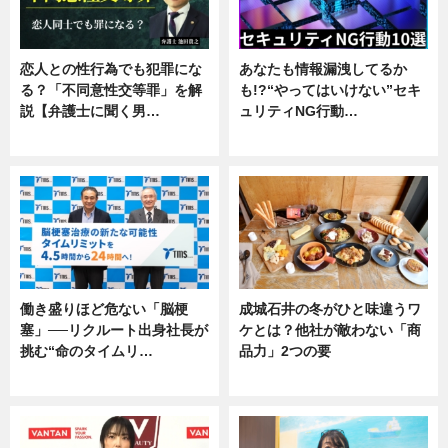
恋人との性行為でも犯罪にな
あなたも情報漏洩してるか
る？「不同意性交等罪」を解
も!?“やってはいけない”セキ
説【弁護士に聞く男…
ュリティNG行動…
専門家インタビュー
専門家インタビュー
働き盛りほど危ない「脳梗
成城石井の冬がひと味違うワ
塞」──リクルート出身社長が
ケとは？他社が敵わない「商
挑む“命のタイムリ…
品力」2つの要
企業インタビュー
グルメ