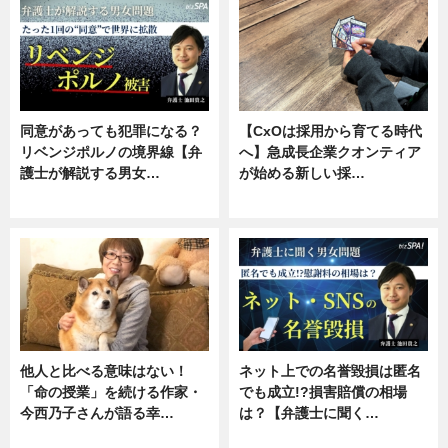
同意があっても犯罪になる？
【CxOは採用から育てる時代
リベンジポルノの境界線【弁
へ】急成長企業クオンティア
護士が解説する男女…
が始める新しい採…
専門家インタビュー
ニュース
他人と比べる意味はない！
ネット上での名誉毀損は匿名
「命の授業」を続ける作家・
でも成立!?損害賠償の相場
今西乃子さんが語る幸…
は？【弁護士に聞く…
専門家インタビュー
専門家インタビュー