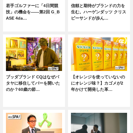
若手ゴルファーに「4日間競
信頼と期待がブランドの力を
技」の機会を——第2回 G_B
生む。ハーゲンダッツ クリス
ASE 4da…
ピーサンドが歩ん…
ニュース
ニュース
ブッダブランド CQはなぜパ
【オレンジを使っていないの
タヤに移住してバーを開いた
にオレンジ味？】カゴメが2
のか？60歳の節…
年かけて開発した革…
ニュース
グルメ, ニュース, 企業インタビュ
ー