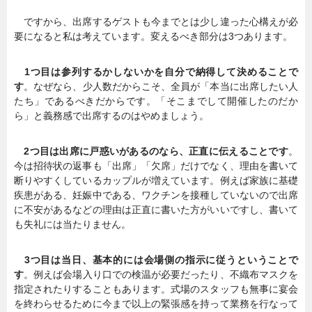
ですから、出席するゲストも今までとは少し違った心構えが必
要になると私は考えています。変えるべき部分は3つあります。
1つ目は参列するかしないかを自分で納得して決めることで
す
。なぜなら、少人数だからこそ、全員が「本当に出席したい人
たち」であるべきだからです。「そこまでして開催したのだか
ら」と義務感で出席するのはやめましょう。
2つ目は出席に戸惑いがあるのなら、正直に伝えることです
。
今は招待状の返事も「出席」「欠席」だけでなく、理由を書いて
断りやすくしているカップルが増えています。例えば家族に基礎
疾患がある、妊娠中である、ワクチンを接種していないので出席
に不安があるなどの理由は正直に書いた方がいいですし、書いて
も失礼には当たりません。
3つ目は当日、基本的には会場側の指示に従うということで
す
。例えば会場入り口での検温が必要だったり、不織布マスクを
指定されたりすることもあります。式場のスタッフも無事に宴会
を終わらせるために今まで以上の緊張感を持って業務を行なって