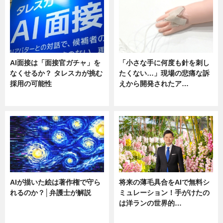
AI面接は「面接官ガチャ」を
「小さな手に何度も針を刺し
なくせるか？ タレスカが挑む
たくない…」現場の悲痛な訴
採用の可能性
えから開発されたア…
ニュース
ニュース
AIが描いた絵は著作権で守ら
将来の薄毛具合をAIで無料シ
れるのか？│弁護士が解説
ミュレーション！手がけたの
は洋ランの世界的…
ニュース
ニュース