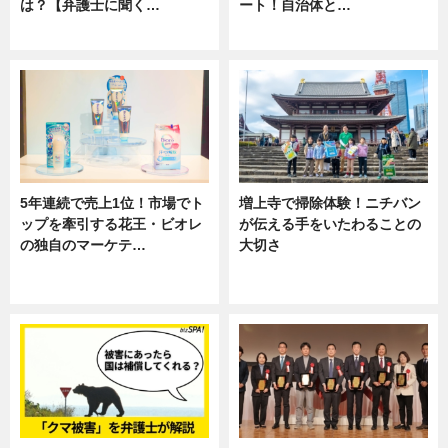
は？【弁護士に聞く…
ート！自治体と…
専門家インタビュー
ニュース
5年連続で売上1位！市場でト
増上寺で掃除体験！ニチバン
ップを牽引する花王・ビオレ
が伝える手をいたわることの
の独自のマーケテ…
大切さ
ニュース, 暮らし
ニュース, 企業インタビュー, 暮ら
し