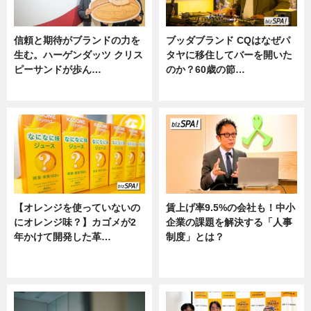
信頼と期待がブランドの力を
ブッダブランド CQはなぜパ
生む。ハーゲンダッツ クリス
タヤに移住してバーを開いた
ピーサンドが歩ん…
のか？60歳の節…
ニュース
ニュース
【オレンジを使っていないの
賃上げ率9.5%の会社も！中小
にオレンジ味？】カゴメが2
企業の課題を解決する「人事
年かけて開発した革…
制度」とは？
グルメ, ニュース, 企業インタビュ
ニュース
ー