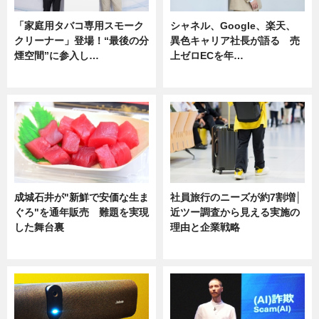
「家庭用タバコ専用スモーク
シャネル、Google、楽天、
クリーナー」登場！“最後の分
異色キャリア社長が語る 売
煙空間”に参入し…
上ゼロECを年…
ニュース
ニュース
成城石井が"新鮮で安価な生ま
社員旅行のニーズが約7割増│
ぐろ"を通年販売 難題を実現
近ツー調査から見える実施の
した舞台裏
理由と企業戦略
ニュース
ニュース