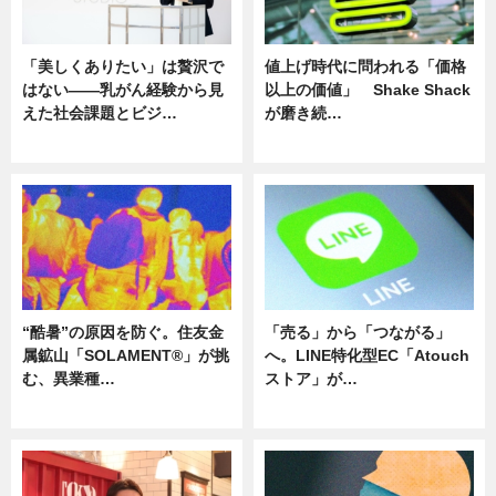
「美しくありたい」は贅沢で
値上げ時代に問われる「価格
はない――乳がん経験から見
以上の価値」 Shake Shack
えた社会課題とビジ…
が磨き続…
ニュース
ニュース
“酷暑”の原因を防ぐ。住友金
「売る」から「つながる」
属鉱山「SOLAMENT®」が挑
へ。LINE特化型EC「Atouch
む、異業種…
ストア」が…
ニュース
ニュース