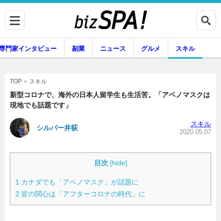
専門家インタビュー
副業
ニュース
グルメ
スキル
スキル
TOP
新型コロナで、海外の日本人留学生も生活苦。「アベノマスクは
現地でも話題です」
企業インタビュー
専門家インタビュー
スキル
シルバー井荻
2020.05.07
副業
ニュース
目次
[
hide
]
1
カナダでも「アベノマスク」が話題に
2
皆の関心は「アフターコロナの時代」に
グルメ
スキル