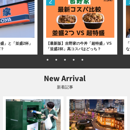
盛」と「並盛2杯」
【最新版】吉野家の牛丼「超特盛」VS
「
パ？
「並盛2杯」高コスパはどっち？
な
新着記事