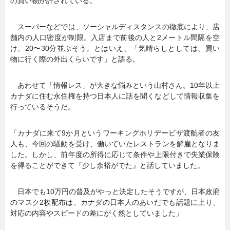
の買い物が許されている。
スーパーなどでは、ソーシャルディスタンスの徹底により、店
舗内の人口密度が制限。入店まで前後の人と2メートル間隔を空
け、20〜30分並ぶそう。とはいえ、「気晴らしとしては、買い
物に行く際の外出くらいです」と語る。
あわせて「情報レス」が大きな悩みという山村さん。10年以上
カナダに住む永住権を持つ日本人に話を聞くなどして情報収集を
行っているそうだ。
「カナダに来て9か月というワーキングホリデービザ渡航者の友
人も、今回の騒動を受け、働いていたレストランを解雇となりま
した。しかし、前年度の所得に応じて条件や上限付きで失業保険
を得ることができて『少し余裕がでた』と話していました。
日本でも10万円の普及がやっと決定したそうですが、日本政府
のマスク2枚配布は、カナダの日本人のあいだでも話題に上り、
対応の内容やスピードの差にがく然としていました」