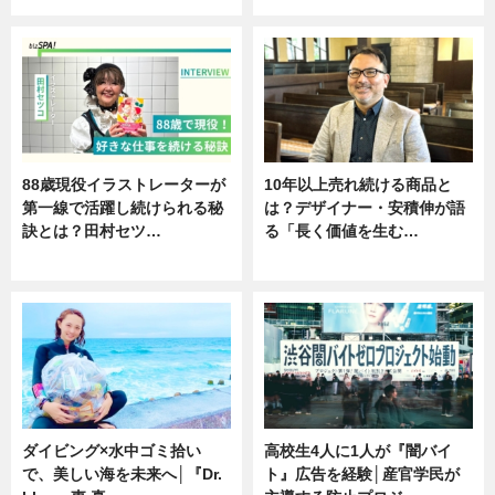
88歳現役イラストレーターが
10年以上売れ続ける商品と
第一線で活躍し続けられる秘
は？デザイナー・安積伸が語
訣とは？田村セツ…
る「長く価値を生む…
専門家インタビュー
ニュース
ダイビング×水中ゴミ拾い
高校生4人に1人が『闇バイ
で、美しい海を未来へ│『Dr.
ト』広告を経験│産官学民が