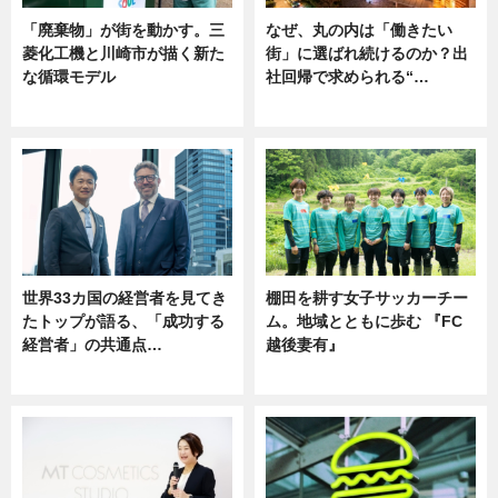
「廃棄物」が街を動かす。三
なぜ、丸の内は「働きたい
菱化工機と川崎市が描く新た
街」に選ばれ続けるのか？出
な循環モデル
社回帰で求められる“…
ニュース
ニュース
世界33カ国の経営者を見てき
棚田を耕す女子サッカーチー
たトップが語る、「成功する
ム。地域とともに歩む 『FC
経営者」の共通点…
越後妻有』
ニュース
ニュース