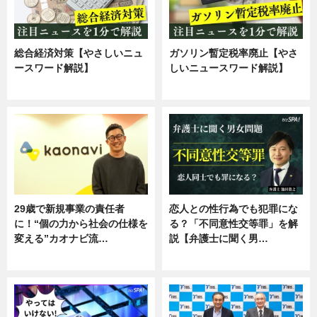
総合経済対策【やさしいニュ
ガソリン暫定税率廃止【やさ
ースワード解説】
しいニュースワード解説】
ニュース
ニュース
29歳で新規事業の責任者
恋人との性行為でも犯罪にな
に！“個の力から社会の仕様を
る？「不同意性交等罪」を解
変える”カオナビ流…
説【弁護士に聞く男…
企業インタビュー
専門家インタビュー