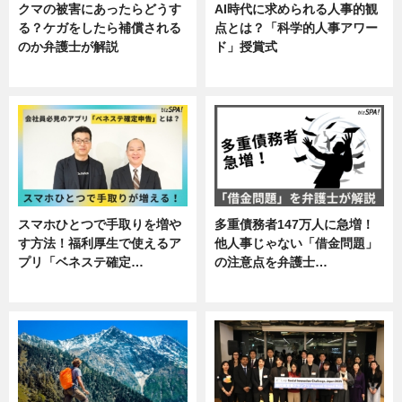
クマの被害にあったらどうす
AI時代に求められる人事的観
る？ケガをしたら補償される
点とは？「科学的人事アワー
のか弁護士が解説
ド」授賞式
専門家インタビュー
ニュース
スマホひとつで手取りを増や
多重債務者147万人に急増！
す方法！福利厚生で使えるア
他人事じゃない「借金問題」
プリ「ベネステ確定…
の注意点を弁護士…
企業インタビュー
専門家インタビュー