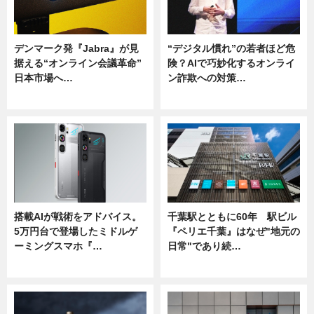
デンマーク発『Jabra』が見
“デジタル慣れ”の若者ほど危
据える“オンライン会議革命”
険？AIで巧妙化するオンライ
日本市場へ…
ン詐欺への対策…
ニュース
ニュース
搭載AIが戦術をアドバイス。
千葉駅とともに60年 駅ビル
5万円台で登場したミドルゲ
『ペリエ千葉』はなぜ"地元の
ーミングスマホ『…
日常"であり続…
ニュース
ニュース