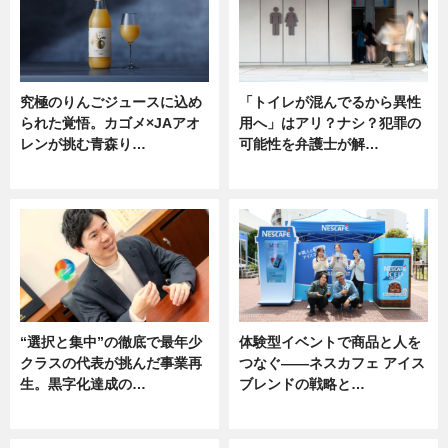
究極のりんごジュースに込め
「トイレが混んでるから異性
られた覚悟。カゴメ×JAアオ
用へ」はアリ？ナシ？犯罪の
レンが挑む青森り…
可能性を弁護士が解…
ニュース
ニュース, 専門家インタビュー
“選択と集中”の徹底で最年少
体験型イベントで商品と人を
クラスの代表が挑んだ事業再
つなぐ――ネスカフェ アイス
生。黒字化達成の…
ブレンドの戦略と…
ニュース
ニュース