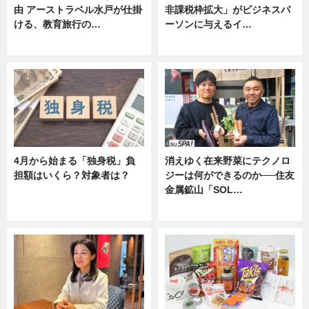
由 アーストラベル水戸が仕掛
非課税枠拡大」がビジネスパ
ける、教育旅行の…
ーソンに与えるイ…
ニュース
ニュース
4月から始まる「独身税」負
消えゆく在来野菜にテクノロ
担額はいくら？対象者は？
ジーは何ができるのか──住友
金属鉱山「SOL…
ニュース
ニュース