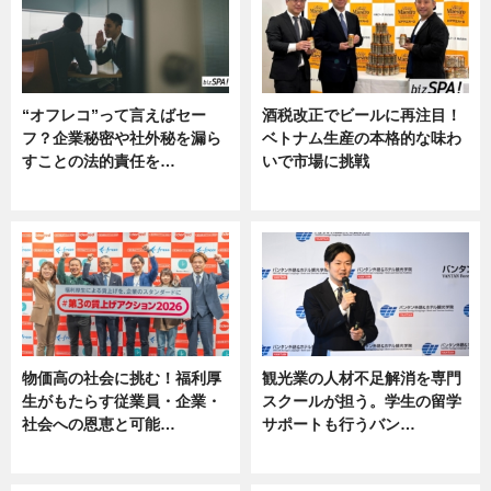
“オフレコ”って言えばセー
酒税改正でビールに再注目！
フ？企業秘密や社外秘を漏ら
ベトナム生産の本格的な味わ
すことの法的責任を…
いで市場に挑戦
ニュース, 専門家インタビュー
ニュース
物価高の社会に挑む！福利厚
観光業の人材不足解消を専門
生がもたらす従業員・企業・
スクールが担う。学生の留学
社会への恩恵と可能…
サポートも行うバン…
ニュース
ニュース, 企業インタビュー