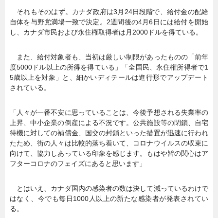
それもそのはず。カナダ政府は3月24日段階で、給付金の配給
自体を与野党満場一致で決定。2週間後の4月6日には給付を開始
し、カナダ市民および永住権取得者は月2000ドルを得ている。
また、給付対象者も、当初は厳しい制限があったものの「前年
度5000ドル以上の所得を得ている」「全国民、永住権所得者で1
5歳以上を対象」と、細かいディテールは進行形でアップデート
されている。
「人々が一番不安に思っていることは、今後予想される失業率の
上昇、中小企業の倒産による不況です。公共施設等の閉鎖、自宅
待機に対しての補償金、国交の封鎖といった措置が迅速に行われ
たため、街の人々は比較的落ち着いて、コロナウイルスの収束に
向けて、協力しあっている印象を感じます。もはや皆の関心はア
フターコロナのフェイズにあると思います」
とはいえ、カナダ国内の感染者の数は決して減っているわけで
はなく、今でも毎日1000人以上の新たな感染者が発表されてい
る。