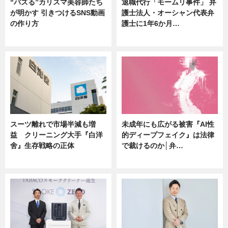
“バズる”カリスマ美容師たち
退職代行「モームリ事件」 弁
が明かす 引きつけるSNS動画
護士法人・オーシャン代表弁
の作り方
護士に1年6か月…
ニュース
ニュース
スーツ離れで市場半減も増
未成年にも広がる被害『AI性
益 クリーニング大手『白洋
的ディープフェイク』は法律
舍』生存戦略の正体
で裁けるのか│弁…
企業インタビュー
ニュース