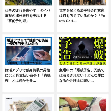
仕事の疲れを癒やす！タイパ
世界を変える若手社会起業家
重視の海外旅行を実現する
は何を考えているのか？「Yo
「事前予約術」
uth Co:L…
暮らし
スキル
婚活アプリで独身偽装の男性
急増中の「爆破予告」冗談で
に55万円支払い命令！「貞操
は済まされない！どんな罪に
権」とは何かを弁…
なるか弁護士に聞い…
専門家インタビュー
専門家インタビュー