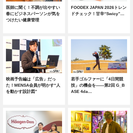
医師に聞く！不調が出やすい
FOODEX JAPAN 2026トレン
春にビジネスパーソンが気を
ドチェック！甘辛“Swicy”…
つけたい健康管理
ニュース
ニュース
映画予告編は「広告」だっ
若手ゴルファーに「4日間競
た！MENSA会員が明かす“人
技」の機会を——第2回 G_B
を動かす設計図”
ASE 4da…
ニュース
ニュース