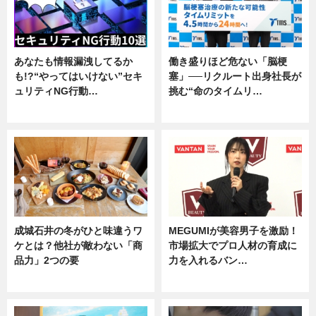
あなたも情報漏洩してるか
働き盛りほど危ない「脳梗
も!?“やってはいけない”セキ
塞」──リクルート出身社長が
ュリティNG行動…
挑む“命のタイムリ…
専門家インタビュー
企業インタビュー
成城石井の冬がひと味違うワ
MEGUMIが美容男子を激励！
ケとは？他社が敵わない「商
市場拡大でプロ人材の育成に
品力」2つの要
力を入れるバン…
グルメ
企業インタビュー