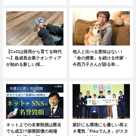
ニュース, 専門家インタビュー
専門家インタビュー
【CxOは採用から育てる時代
他人と比べる意味はない！
へ】急成長企業クオンティア
「命の授業」を続ける作家・
が始める新しい採…
今西乃子さんが語る幸…
ニュース
専門家インタビュー
ネット上での名誉毀損は匿名
家計にも環境にも優しい再エ
でも成立!?損害賠償の相場
ネ電気「Pikaでんき」がスタ