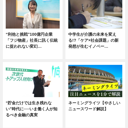
“利他と挑戦”100億円企業
中学生が介護の未来を変え
「フジ物産」社長に訊く伝統
る!?「ケア×社会課題」の新
に捉われない変幻…
発想が生むイノベー…
ニュース
ニュース
“貯金だけでは生き残れな
ネーミングライツ【やさしい
い”時代に──いま働く人が知
ニュースワード解説】
るべき金融の真実
ニュース
企業インタビュー