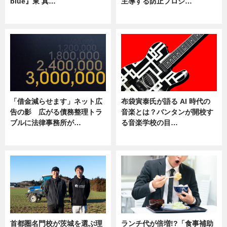
blue』東 真…
主導する防止プロジ…
ニュース
ニュース
「借金減らせます」ネット広
布袋寅泰氏が語る AI 時代の
告の影 広がる債務整理トラ
音楽とは？バンタンが開校す
ブルに法律事務所が…
る音楽学校の目…
ニュース
ニュース
首都圏名門校が茨城を選ぶ理
ランチ代が倍増!?「食事補助