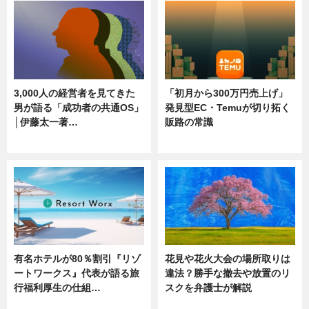
3,000人の経営者を見てきた
「初月から300万円売上げ」
男が語る「成功者の共通OS」
発見型EC・Temuが切り拓く
│伊藤太一著…
販路の常識
ニュース
ニュース
有名ホテルが80％割引『リゾ
花見や花火大会の場所取りは
ートワークス』代表が語る旅
違法？勝手な撤去や放置のリ
行福利厚生の仕組…
スクを弁護士が解説
ニュース
ニュース