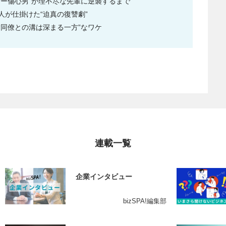
サー傷心男”が理不尽な先輩に逆襲するまで
が仕掛けた“迫真の復讐劇”
同僚との溝は深まる一方”なワケ
連載一覧
企業インタビュー
bizSPA!編集部