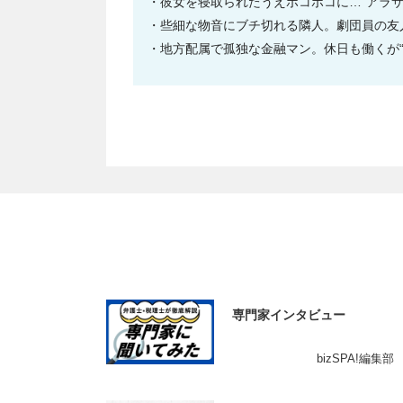
彼女を寝取られたうえボコボコに…“アラ
些細な物音にブチ切れる隣人。劇団員の友人
地方配属で孤独な金融マン。休日も働くが“
専門家インタビュー
bizSPA!編集部