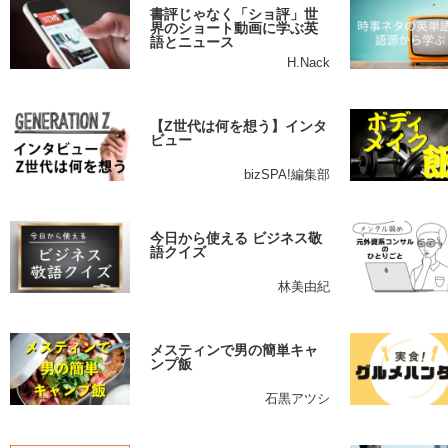
書評じゃなく「ショ評」世
界のショート動画に学ぶ英
語とニュース
H.Nack
【Z世代は何を想う】インタ
ビュー
bizSPA!編集部
今日から使える ビジネス敬
語クイズ
林美由紀
メスティンで男の簡単キャ
ンプ飯
石黒アツシ