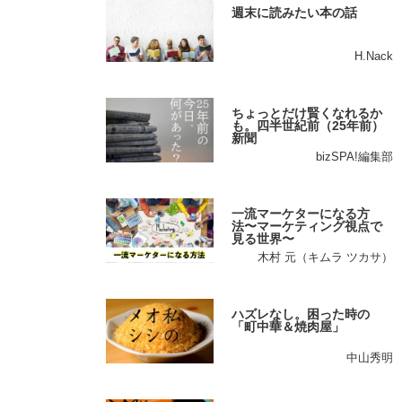
週末に読みたい本の話
H.Nack
ちょっとだけ賢くなれるか
も。四半世紀前（25年前）
新聞
bizSPA!編集部
一流マーケターになる方
法〜マーケティング視点で
見る世界〜
木村 元（キムラ ツカサ）
ハズレなし。困った時の
「町中華＆焼肉屋」
中山秀明