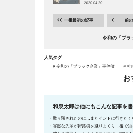
2020.04.20
一番最初の記事
前の
令和の「ブラ
人気タグ
# 令和の「ブラック企業」事件簿
# 
お
和泉太郎は他にもこんな記事を書
散々騙されたのに…またインドに行きたく
寡黙な先輩が街路樹を蹴りまくり…後で知