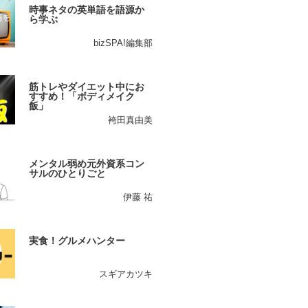
時事ネタの英単語を語源か
ら学ぶ
bizSPA!編集部
筋トレやダイエット中にお
すすめ！「ボディメイク
飯」
袴田真由美
メンタル弱め元外資系コン
サルのひとりごと
伊藤 祐
実食！グルメハンター
スギアカツキ