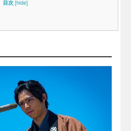
目次
[
hide
]