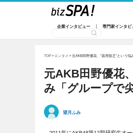
企業インタビュー
専門家インタビ
TOP
エンタメ
元AKB田野優花、“器用貧乏”という
元AKB田野優花
み「グループで
望月ふみ
2011年にAKB48第12期研究生オ