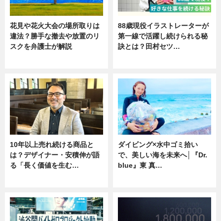
花見や花火大会の場所取りは
88歳現役イラストレーターが
違法？勝手な撤去や放置のリ
第一線で活躍し続けられる秘
スクを弁護士が解説
訣とは？田村セツ…
ニュース
専門家インタビュー
10年以上売れ続ける商品と
ダイビング×水中ゴミ拾い
は？デザイナー・安積伸が語
で、美しい海を未来へ│『Dr.
る「長く価値を生む…
blue』東 真…
ニュース
ニュース