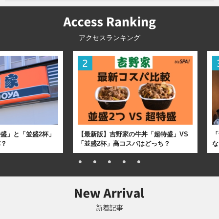
アクセスランキング
盛」と「並盛2杯」
【最新版】吉野家の牛丼「超特盛」VS
「
パ？
「並盛2杯」高コスパはどっち？
な
新着記事