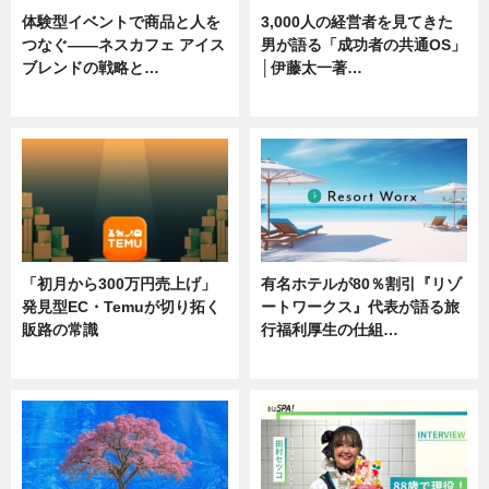
体験型イベントで商品と人を
3,000人の経営者を見てきた
つなぐ――ネスカフェ アイス
男が語る「成功者の共通OS」
ブレンドの戦略と…
│伊藤太一著…
ニュース
ニュース
「初月から300万円売上げ」
有名ホテルが80％割引『リゾ
発見型EC・Temuが切り拓く
ートワークス』代表が語る旅
販路の常識
行福利厚生の仕組…
ニュース
ニュース