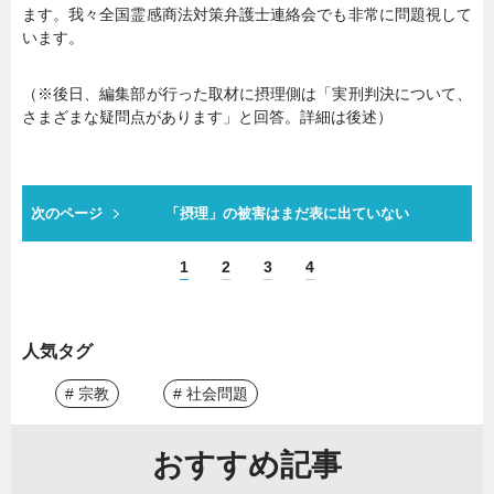
ます。我々全国霊感商法対策弁護士連絡会でも非常に問題視して
います。
（※後日、編集部が行った取材に摂理側は「実刑判決について、
さまざまな疑問点があります」と回答。詳細は後述）
次のページ
「摂理」の被害はまだ表に出ていない
1
2
3
4
人気タグ
# 宗教
# 社会問題
おすすめ記事