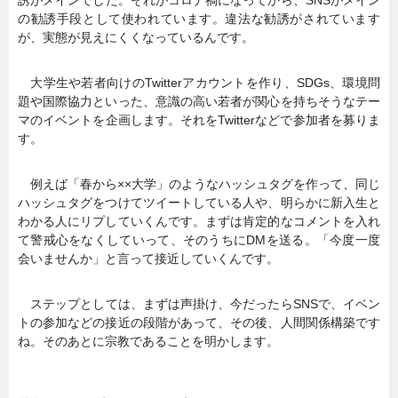
誘がメインでした。それがコロナ禍になってから、SNSがメイン
の勧誘手段として使われています。違法な勧誘がされています
が、実態が見えにくくなっているんです。
大学生や若者向けのTwitterアカウントを作り、SDGs、環境問
題や国際協力といった、意識の高い若者が関心を持ちそうなテー
マのイベントを企画します。それをTwitterなどで参加者を募りま
す。
例えば「春から××大学」のようなハッシュタグを作って、同じ
ハッシュタグをつけてツイートしている人や、明らかに新入生と
わかる人にリプしていくんです。まずは肯定的なコメントを入れ
て警戒心をなくしていって、そのうちにDMを送る。「今度一度
会いませんか」と言って接近していくんです。
ステップとしては、まずは声掛け、今だったらSNSで、イベン
トの参加などの接近の段階があって、その後、人間関係構築です
ね。そのあとに宗教であることを明かします。