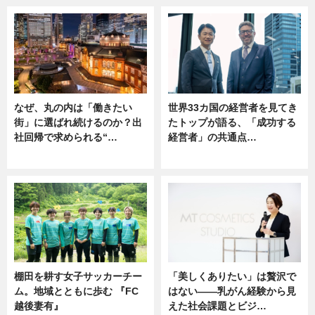
なぜ、丸の内は「働きたい
世界33カ国の経営者を見てき
街」に選ばれ続けるのか？出
たトップが語る、「成功する
社回帰で求められる“…
経営者」の共通点…
ニュース
ニュース
棚田を耕す女子サッカーチー
「美しくありたい」は贅沢で
ム。地域とともに歩む 『FC
はない――乳がん経験から見
越後妻有』
えた社会課題とビジ…