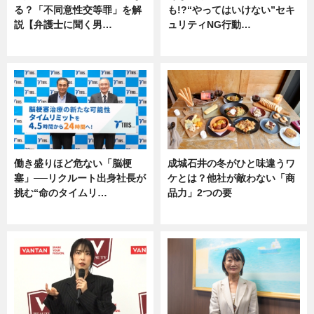
る？「不同意性交等罪」を解
も!?“やってはいけない”セキ
説【弁護士に聞く男…
ュリティNG行動…
専門家インタビュー
専門家インタビュー
働き盛りほど危ない「脳梗
成城石井の冬がひと味違うワ
塞」──リクルート出身社長が
ケとは？他社が敵わない「商
挑む“命のタイムリ…
品力」2つの要
企業インタビュー
グルメ