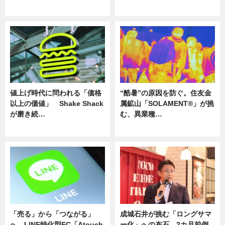
ニュース
ニュース
値上げ時代に問われる「価格
“酷暑”の原因を防ぐ。住友金
以上の価値」 Shake Shack
属鉱山「SOLAMENT®」が挑
が磨き続…
む、異業種…
ニュース
ニュース
「売る」から「つながる」
成城石井が挑む「ロングサマ
へ。LINE特化型EC「Atouch
ー化」への布石。2カ月前倒