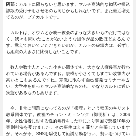
阿部：
カルトに限らないと思います。マルチ商法的な勧誘や振込
詐欺の受け子をさせるのも同じかもしれないです。また最近増え
てるのが、プチカルトです。
カルトは、オウムとか統一教会のような大きいものだけではな
く、我々も聞いたことがないような団体が星の数ほどあるんで
す。覚えておいていただきたいのが、カルトの破壊力は、必ずし
も組織の大きさに比例しないことです。
数人や数十人といった小さい団体でも、大きな人権侵害が行わ
れている場合があるんですね。規模が小さくてもすごい攻撃力が
高いとこもあるんですね。宗教に限らず自己啓発セミナーや占
い、大学生を狙ったマルチ商法的なものも、かなりカルトに近い
実態があるものもあります。
今、非常に問題になってるのが「摂理」という韓国のキリスト
教系団体です。教祖のチョン・ミョンソク（鄭明析）は、2006
年、女性信者に対する性的暴行をした罪により韓国で懲役10年の
実刑判決を受けました。その事件はえん罪だと主張しています
が。それが今、SNSを駆使して勧誘活動を行い、勢いをつけてい