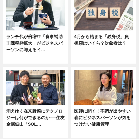
ランチ代が倍増!?「食事補助
4月から始まる「独身税」負
非課税枠拡大」がビジネスパ
担額はいくら？対象者は？
ーソンに与えるイ…
ニュース
ニュース
消えゆく在来野菜にテクノロ
医師に聞く！不調が出やすい
ジーは何ができるのか──住友
春にビジネスパーソンが気を
金属鉱山「SOL…
つけたい健康管理
ニュース
ニュース