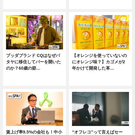
ニュース
ニュース
ブッダブランド CQはなぜパ
【オレンジを使っていないの
タヤに移住してバーを開いた
にオレンジ味？】カゴメが2
のか？60歳の節…
年かけて開発した革…
ニュース
グルメ, ニュース, 企業インタビュ
ー
賃上げ率9.5%の会社も！中小
“オフレコ”って言えばセー