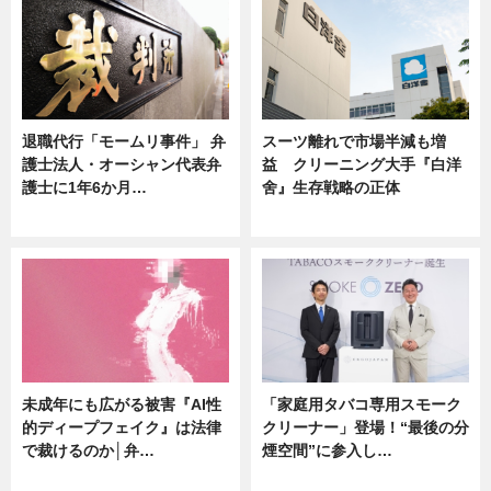
退職代行「モームリ事件」 弁
スーツ離れで市場半減も増
護士法人・オーシャン代表弁
益 クリーニング大手『白洋
護士に1年6か月…
舍』生存戦略の正体
ニュース
企業インタビュー
未成年にも広がる被害『AI性
「家庭用タバコ専用スモーク
的ディープフェイク』は法律
クリーナー」登場！“最後の分
で裁けるのか│弁…
煙空間”に参入し…
ニュース
ニュース