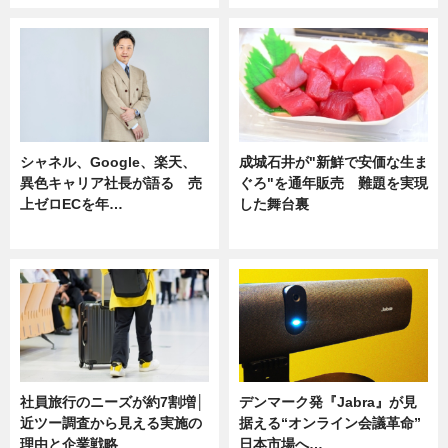
シャネル、Google、楽天、
成城石井が"新鮮で安価な生ま
異色キャリア社長が語る 売
ぐろ"を通年販売 難題を実現
上ゼロECを年…
した舞台裏
ニュース
ニュース
社員旅行のニーズが約7割増│
デンマーク発『Jabra』が見
近ツー調査から見える実施の
据える“オンライン会議革命”
理由と企業戦略
日本市場へ…