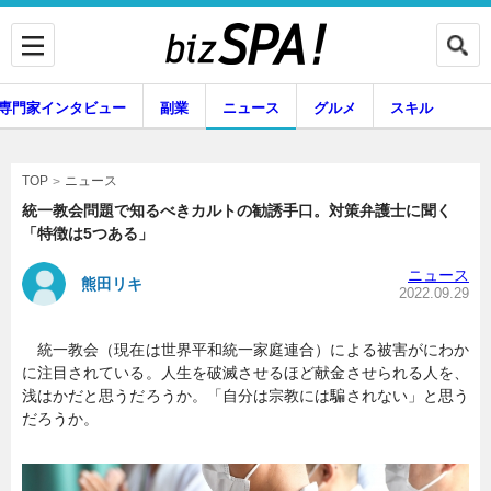
専門家インタビュー
副業
ニュース
グルメ
スキル
ニュース
TOP
統一教会問題で知るべきカルトの勧誘手口。対策弁護士に聞く
「特徴は5つある」
企業インタビュー
専門家インタビュー
ニュース
熊田リキ
2022.09.29
統一教会（現在は世界平和統一家庭連合）による被害がにわか
副業
ニュース
に注目されている。人生を破滅させるほど献金させられる人を、
浅はかだと思うだろうか。「自分は宗教には騙されない」と思う
だろうか。
グルメ
スキル