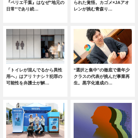
『ペリエ千葉』はなぜ"地元の
られた覚悟。カゴメ×JAアオ
日常"であり続…
レンが挑む青森り…
ニュース
ニュース
「トイレが混んでるから異性
“選択と集中”の徹底で最年少
用へ」はアリ？ナシ？犯罪の
クラスの代表が挑んだ事業再
可能性を弁護士が解…
生。黒字化達成の…
ニュース, 専門家インタビュー
ニュース