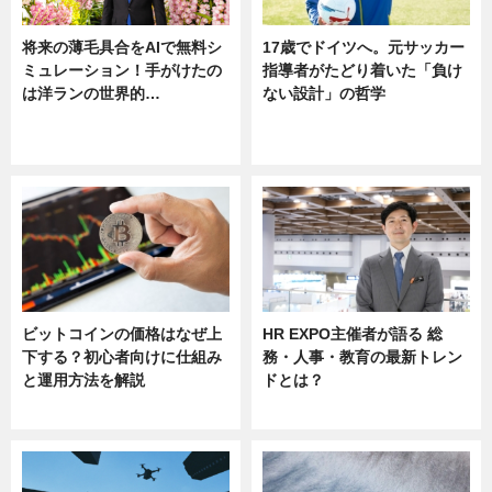
将来の薄毛具合をAIで無料シ
17歳でドイツへ。元サッカー
ミュレーション！手がけたの
指導者がたどり着いた「負け
は洋ランの世界的…
ない設計」の哲学
ニュース
ニュース
sponsored by 河野メリクロン
ビットコインの価格はなぜ上
HR EXPO主催者が語る 総
下する？初心者向けに仕組み
務・人事・教育の最新トレン
と運用方法を解説
ドとは？
ニュース
ニュース