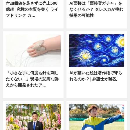
付加価値を足さずに売上500
AI面接は「面接官ガチャ」を
億超│究極の本質を突く ライ
なくせるか？ タレスカが挑む
フドリンク カ…
採用の可能性
ニュース
ニュース
「小さな手に何度も針を刺し
AIが描いた絵は著作権で守ら
たくない…」現場の悲痛な訴
れるのか？│弁護士が解説
えから開発されたア…
ニュース
ニュース