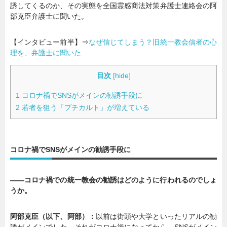
誘してくるのか、その実態を全国霊感商法対策弁護士連絡会の阿
部克臣弁護士に聞いた。
【インタビュー前半】⇒
なぜ信じてしまう？旧統一教会信者の心
理を、弁護士に聞いた
目次
[
hide
]
1
コロナ禍でSNSがメインの勧誘手段に
2
若者を狙う「プチカルト」が増えている
コロナ禍でSNSがメインの勧誘手段に
――コロナ禍での統一教会の勧誘はどのように行われるのでしょ
うか。
阿部克臣（以下、阿部）：
以前は街頭や大学といったリアルの勧