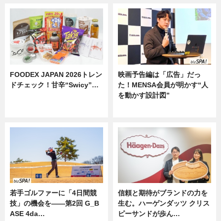
FOODEX JAPAN 2026トレン
映画予告編は「広告」だっ
ドチェック！甘辛“Swicy”…
た！MENSA会員が明かす“人
を動かす設計図”
ニュース
ニュース
若手ゴルファーに「4日間競
信頼と期待がブランドの力を
技」の機会を——第2回 G_B
生む。ハーゲンダッツ クリス
ASE 4da…
ピーサンドが歩ん…