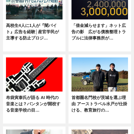
高校生4人に1人が『闇バイ
「借金減らせます」ネット広
ト』広告を経験│産官学民が
告の影 広がる債務整理トラ
主導する防止プロジ…
ブルに法律事務所が…
ニュース
ニュース
布袋寅泰氏が語る AI 時代の
首都圏名門校が茨城を選ぶ理
音楽とは？バンタンが開校す
由 アーストラベル水戸が仕掛
る音楽学校の目…
ける、教育旅行の…
ニュース
ニュース