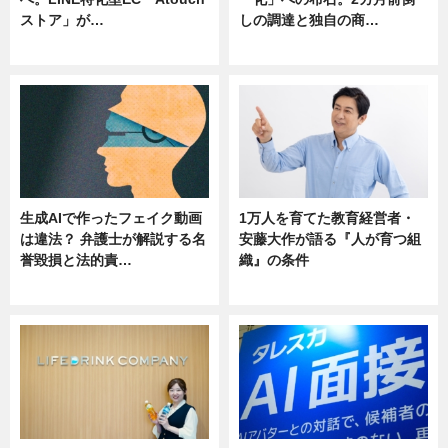
ストア」が…
しの調達と独自の商…
ニュース
ニュース
生成AIで作ったフェイク動画
1万人を育てた教育経営者・
は違法？ 弁護士が解説する名
安藤大作が語る『人が育つ組
誉毀損と法的責…
織』の条件
ニュース
ニュース