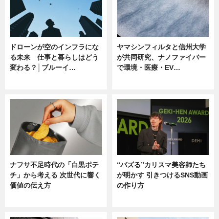
ドローンが空のインフラにな
ヤマシンフィルタと信州大学
る未来 仕事と暮らしはどう
が共同研究、ナノファイバー
変わる？│ブルーイ…
で環境・医療・EV…
ニュース
ニュース
ナフサ不足時代の「白黒ポテ
“バズる”カリスマ美容師たち
チ」から考える 次世代に響く
が明かす 引きつけるSNS動画
価値の伝え方
の作り方
ニュース
ニュース