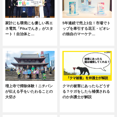
家計にも環境にも優しい再エ
5年連続で売上1位！市場でト
ネ電気「Pikaでんき」がスタ
ップを牽引する花王・ビオレ
ート！自治体と…
の独自のマーケテ…
ニュース
ニュース, 暮らし
増上寺で掃除体験！ニチバン
クマの被害にあったらどうす
が伝える手をいたわることの
る？ケガをしたら補償される
大切さ
のか弁護士が解説
ニュース, 企業インタビュー, 暮ら
専門家インタビュー
し