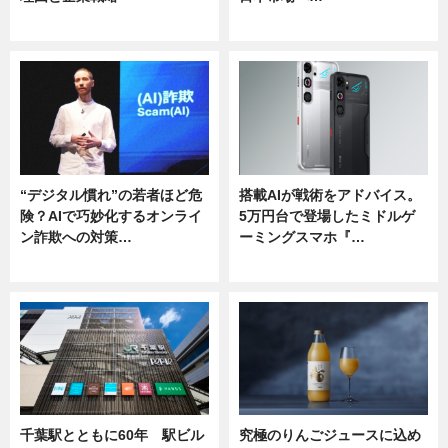
ニュース
ニュース
“デジタル慣れ”の若者ほど危
搭載AIが戦術をアドバイス。
険？AIで巧妙化するオンライ
5万円台で登場したミドルゲ
ン詐欺への対策…
ーミングスマホ『…
ニュース
ニュース
千葉駅とともに60年 駅ビル
究極のりんごジュースに込め