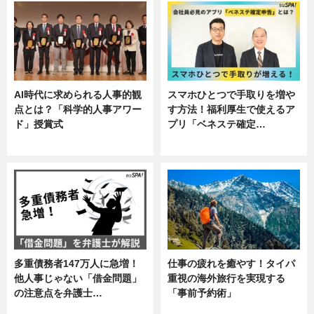
AI時代に求められる人事的観
スマホひとつで手取りを増や
点とは？「科学的人事アワー
す方法！福利厚生で使えるア
ド」授賞式
プリ「ベネステ確定…
ニュース
企業インタビュー
多重債務者147万人に急増！
仕事の疲れを癒やす！タイパ
他人事じゃない「借金問題」
重視の海外旅行を実現する
の注意点を弁護士…
「事前予約術」
専門家インタビュー
暮らし