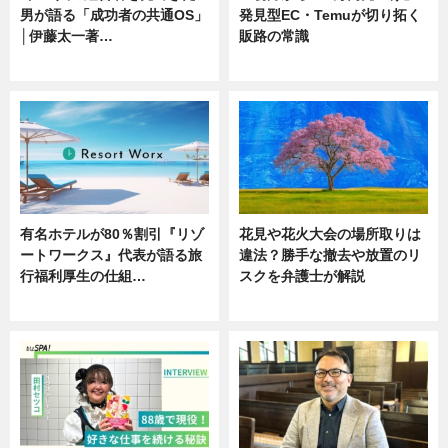
男が語る「成功者の共通OS」
発見型EC・Temuが切り拓く
│伊藤太一著…
販路の常識
ニュース
ニュース
有名ホテルが80％割引『リゾ
花見や花火大会の場所取りは
ートワークス』代表が語る旅
違法？勝手な撤去や放置のリ
行福利厚生の仕組…
スクを弁護士が解説
ニュース
ニュース