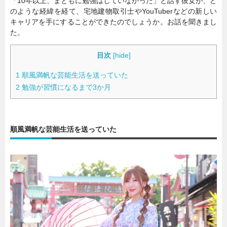
「10年以上、まともに勉強はしていなかった」と話す彼女が、ど
のような経緯を経て、宅地建物取引士やYouTuberなどの新しい
キャリアを手にすることができたのでしょうか。お話を聞きまし
た。
目次
[
hide
]
1
順風満帆な芸能生活を送っていた
2
勉強が習慣になるまで3か月
順風満帆な芸能生活を送っていた