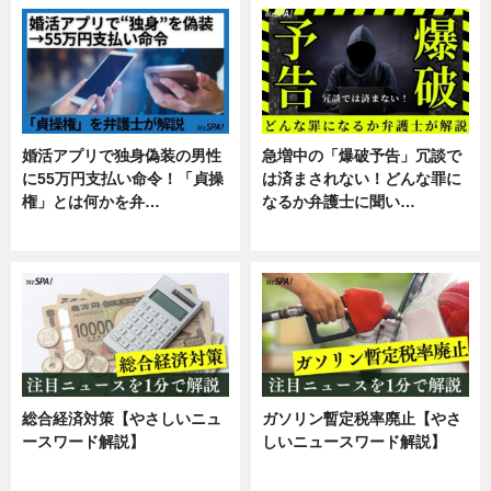
婚活アプリで独身偽装の男性
急増中の「爆破予告」冗談で
に55万円支払い命令！「貞操
は済まされない！どんな罪に
権」とは何かを弁…
なるか弁護士に聞い…
専門家インタビュー
専門家インタビュー
総合経済対策【やさしいニュ
ガソリン暫定税率廃止【やさ
ースワード解説】
しいニュースワード解説】
ニュース
ニュース