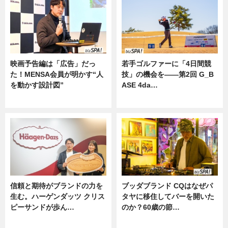
映画予告編は「広告」だっ
若手ゴルファーに「4日間競
た！MENSA会員が明かす“人
技」の機会を——第2回 G_B
を動かす設計図”
ASE 4da…
ニュース
ニュース
信頼と期待がブランドの力を
ブッダブランド CQはなぜパ
生む。ハーゲンダッツ クリス
タヤに移住してバーを開いた
ピーサンドが歩ん…
のか？60歳の節…
ニュース
ニュース