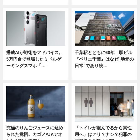
搭載AIが戦術をアドバイス。
千葉駅とともに60年 駅ビル
5万円台で登場したミドルゲ
『ペリエ千葉』はなぜ"地元の
ーミングスマホ『…
日常"であり続…
ニュース
ニュース
究極のりんごジュースに込め
「トイレが混んでるから異性
られた覚悟。カゴメ×JAアオ
用へ」はアリ？ナシ？犯罪の