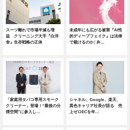
スーツ離れで市場半減も増
未成年にも広がる被害『AI性
益 クリーニング大手『白洋
的ディープフェイク』は法律
舍』生存戦略の正体
で裁けるのか│弁…
企業インタビュー
ニュース
「家庭用タバコ専用スモーク
シャネル、Google、楽天、
クリーナー」登場！“最後の分
異色キャリア社長が語る 売
煙空間”に参入し…
上ゼロECを年…
ニュース
ニュース