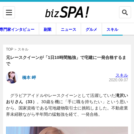
専門家インタビュー
副業
ニュース
グルメ
スキル
スキル
TOP
元レースクイーンが「1日10時間勉強」で宅建に一発合格するま
で
企業インタビュー
専門家インタビュー
スキル
橋本 岬
2020.09.07
グラビアアイドルやレースクイーンとして活躍していた
滝沢い
副業
ニュース
おりさん（33）
。30歳を機に「手に職を持ちたい」という思い
から、国家資格である宅地建物取引士に挑戦しました。不動産業
界未経験ながら半年間の猛勉強を経て、一発合格。
グルメ
スキル