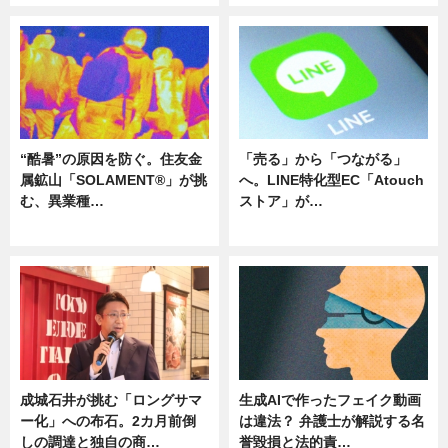
“酷暑”の原因を防ぐ。住友金
「売る」から「つながる」
属鉱山「SOLAMENT®」が挑
へ。LINE特化型EC「Atouch
む、異業種…
ストア」が…
ニュース
ニュース
成城石井が挑む「ロングサマ
生成AIで作ったフェイク動画
ー化」への布石。2カ月前倒
は違法？ 弁護士が解説する名
しの調達と独自の商…
誉毀損と法的責…