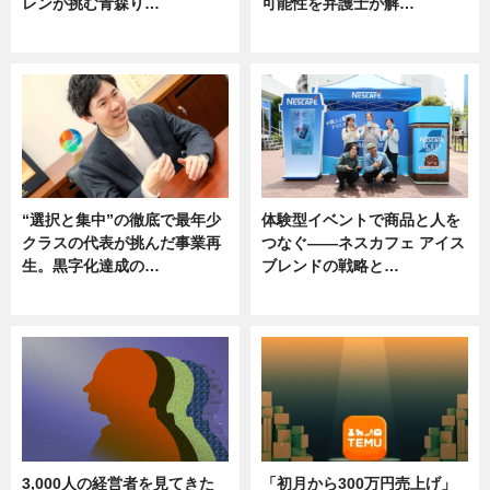
レンが挑む青森り…
可能性を弁護士が解…
ニュース
ニュース, 専門家インタビュー
“選択と集中”の徹底で最年少
体験型イベントで商品と人を
クラスの代表が挑んだ事業再
つなぐ――ネスカフェ アイス
生。黒字化達成の…
ブレンドの戦略と…
ニュース
ニュース
3,000人の経営者を見てきた
「初月から300万円売上げ」