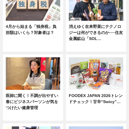
4月から始まる「独身税」負
消えゆく在来野菜にテクノロ
担額はいくら？対象者は？
ジーは何ができるのか──住友
金属鉱山「SOL…
ニュース
ニュース
医師に聞く！不調が出やすい
FOODEX JAPAN 2026トレン
春にビジネスパーソンが気を
ドチェック！甘辛“Swicy”…
つけたい健康管理
ニュース
ニュース