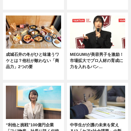
専門家インタビュー
企業インタビュー
成城石井の冬がひと味違うワ
MEGUMIが美容男子を激励！
ケとは？他社が敵わない「商
市場拡大でプロ人材の育成に
品力」2つの要
力を入れるバン…
グルメ
企業インタビュー
“利他と挑戦”100億円企業
中学生が介護の未来を変え
「フジ物産」社長に訊く伝統
る!?「ケア×社会課題」の新