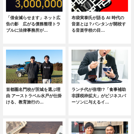
「借金減らせます」ネット広
布袋寅泰氏が語る AI 時代の
告の影 広がる債務整理トラ
音楽とは？バンタンが開校す
ブルに法律事務所が…
る音楽学校の目…
ニュース
ニュース
首都圏名門校が茨城を選ぶ理
ランチ代が倍増!?「食事補助
由 アーストラベル水戸が仕掛
非課税枠拡大」がビジネスパ
ける、教育旅行の…
ーソンに与えるイ…
ニュース
ニュース