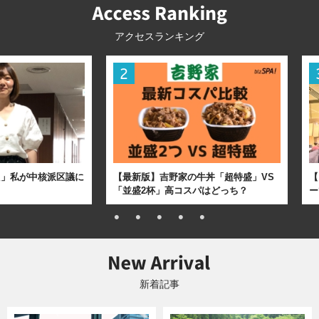
アクセスランキング
た」私が中核派区議に
【最新版】吉野家の牛丼「超特盛」VS
【
「並盛2杯」高コスパはどっち？
ー
新着記事