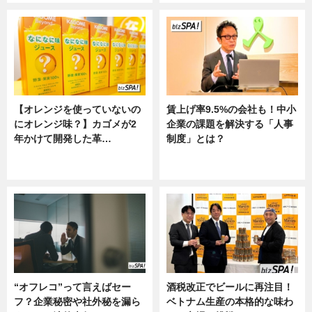
【オレンジを使っていないの
賃上げ率9.5%の会社も！中小
にオレンジ味？】カゴメが2
企業の課題を解決する「人事
年かけて開発した革…
制度」とは？
グルメ, ニュース, 企業インタビュ
ニュース
ー
“オフレコ”って言えばセー
酒税改正でビールに再注目！
フ？企業秘密や社外秘を漏ら
ベトナム生産の本格的な味わ