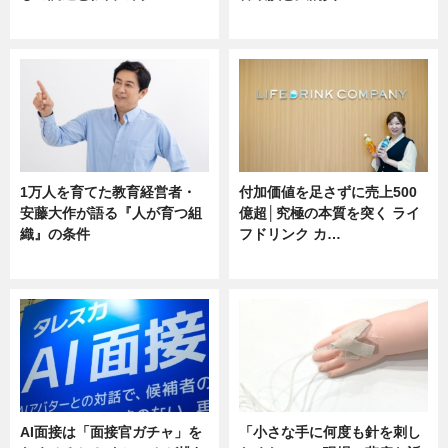
ニュース
ニュース
1万人を育てた教育経営者・
付加価値を足さずに売上500
安藤大作が語る『人が育つ組
億超│究極の本質を突く ライ
織』の条件
フドリンク カ…
ニュース
ニュース
AI面接は「面接官ガチャ」を
「小さな手に何度も針を刺し