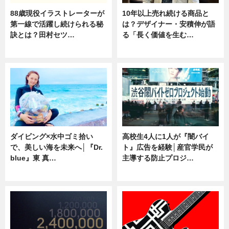
88歳現役イラストレーターが
10年以上売れ続ける商品と
第一線で活躍し続けられる秘
は？デザイナー・安積伸が語
訣とは？田村セツ…
る「長く価値を生む…
専門家インタビュー
ニュース
ダイビング×水中ゴミ拾い
高校生4人に1人が『闇バイ
で、美しい海を未来へ│『Dr.
ト』広告を経験│産官学民が
blue』東 真…
主導する防止プロジ…
ニュース
ニュース