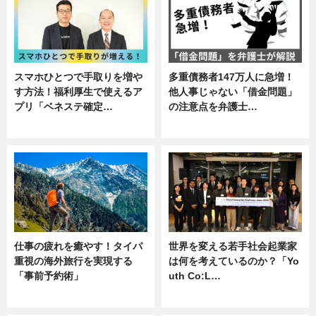
スマホひとつで手取りを増や
多重債務者147万人に急増！
す方法！福利厚生で使えるア
他人事じゃない「借金問題」
プリ「ベネステ確定…
の注意点を弁護士…
企業インタビュー
専門家インタビュー
仕事の疲れを癒やす！タイパ
世界を変える若手社会起業家
重視の海外旅行を実現する
は何を考えているのか？「Yo
「事前予約術」
uth Co:L…
暮らし
スキル