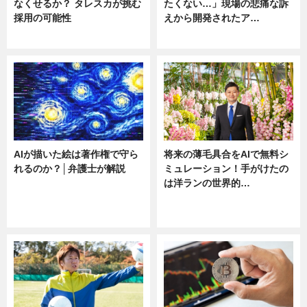
なくせるか？ タレスカが挑む
たくない…」現場の悲痛な訴
採用の可能性
えから開発されたア…
ニュース
ニュース
AIが描いた絵は著作権で守ら
将来の薄毛具合をAIで無料シ
れるのか？│弁護士が解説
ミュレーション！手がけたの
は洋ランの世界的…
ニュース
ニュース
sponsored by 河野メリクロン