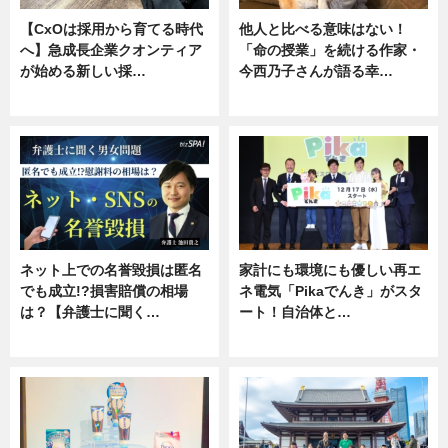
【CxOは採用から育てる時代
他人と比べる意味はない！
へ】急成長企業クオンティア
「命の授業」を続ける作家・
が始める新しい採…
今西乃子さんが語る幸…
ニュース
専門家インタビュー
ネット上での名誉毀損は匿名
家計にも環境にも優しい再エ
でも成立!?損害賠償の相場
ネ電気「Pikaでんき」がスタ
は？【弁護士に聞く…
ート！自治体と…
専門家インタビュー
ニュース