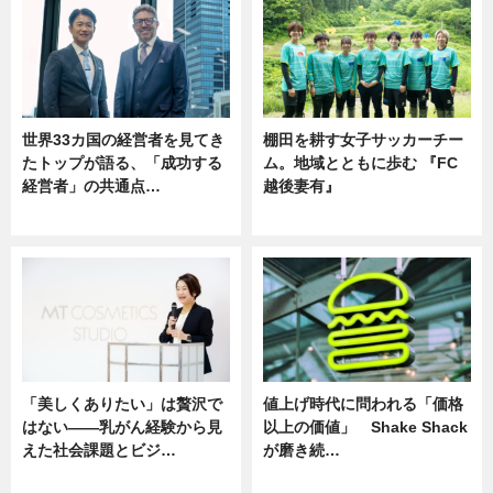
世界33カ国の経営者を見てき
棚田を耕す女子サッカーチー
たトップが語る、「成功する
ム。地域とともに歩む 『FC
経営者」の共通点…
越後妻有』
ニュース
ニュース
「美しくありたい」は贅沢で
値上げ時代に問われる「価格
はない――乳がん経験から見
以上の価値」 Shake Shack
えた社会課題とビジ…
が磨き続…
ニュース
ニュース