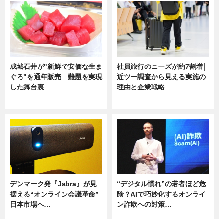
成城石井が"新鮮で安価な生ま
社員旅行のニーズが約7割増│
ぐろ"を通年販売 難題を実現
近ツー調査から見える実施の
した舞台裏
理由と企業戦略
ニュース
ニュース
デンマーク発『Jabra』が見
“デジタル慣れ”の若者ほど危
据える“オンライン会議革命”
険？AIで巧妙化するオンライ
日本市場へ…
ン詐欺への対策…
ニュース
ニュース