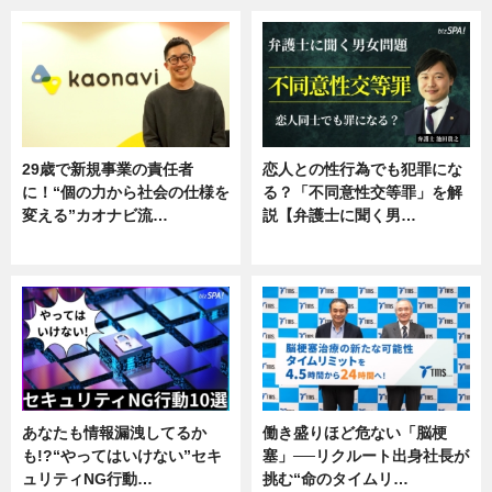
29歳で新規事業の責任者
恋人との性行為でも犯罪にな
に！“個の力から社会の仕様を
る？「不同意性交等罪」を解
変える”カオナビ流…
説【弁護士に聞く男…
企業インタビュー
専門家インタビュー
あなたも情報漏洩してるか
働き盛りほど危ない「脳梗
も!?“やってはいけない”セキ
塞」──リクルート出身社長が
ュリティNG行動…
挑む“命のタイムリ…