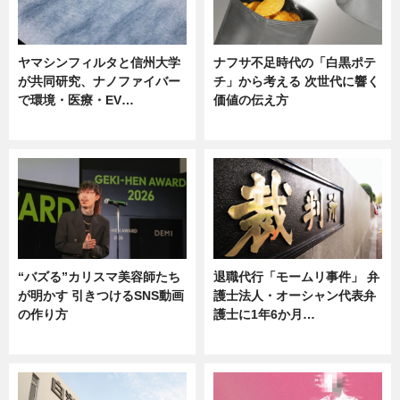
ヤマシンフィルタと信州大学
ナフサ不足時代の「白黒ポテ
が共同研究、ナノファイバー
チ」から考える 次世代に響く
で環境・医療・EV…
価値の伝え方
ニュース
ニュース
“バズる”カリスマ美容師たち
退職代行「モームリ事件」 弁
が明かす 引きつけるSNS動画
護士法人・オーシャン代表弁
の作り方
護士に1年6か月…
ニュース
ニュース