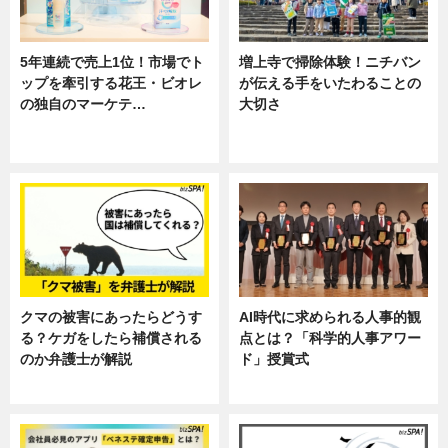
5年連続で売上1位！市場でト
増上寺で掃除体験！ニチバン
ップを牽引する花王・ビオレ
が伝える手をいたわることの
の独自のマーケテ…
大切さ
ニュース, 暮らし
ニュース, 企業インタビュー, 暮ら
し
クマの被害にあったらどうす
AI時代に求められる人事的観
る？ケガをしたら補償される
点とは？「科学的人事アワー
のか弁護士が解説
ド」授賞式
専門家インタビュー
ニュース