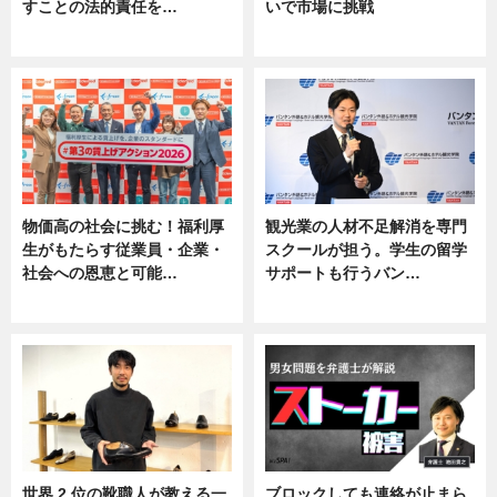
すことの法的責任を…
いで市場に挑戦
ニュース, 専門家インタビュー
ニュース
物価高の社会に挑む！福利厚
観光業の人材不足解消を専門
生がもたらす従業員・企業・
スクールが担う。学生の留学
社会への恩恵と可能…
サポートも行うバン…
ニュース
ニュース, 企業インタビュー
世界 2 位の靴職人が教える一
ブロックしても連絡が止まら