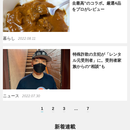
去最高”のコラボ。厳選4品
をプロがレビュー
暮らし
2022.08.11
特殊詐欺の主犯が「レンタ
ル元受刑者」に。受刑者家
族からの“相談”も
ニュース
2022.07.30
1
2
3
…
7
新着連載