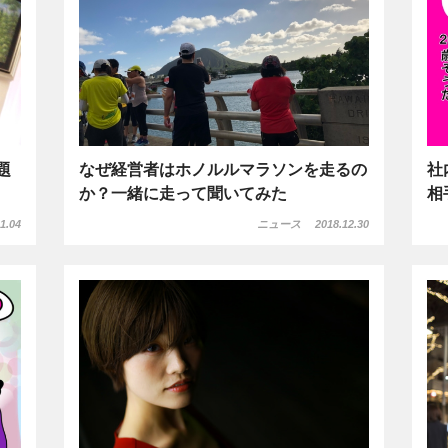
題
なぜ経営者はホノルルマラソンを走るの
社
か？一緒に走って聞いてみた
相
1.04
ニュース
2018.12.30