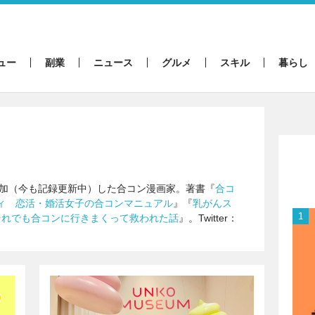
ュー
副業
ニュース
グルメ
スキル
暮らし
回参加（今も記録更新中）した合コン漫画家。著書『
合コ
ィ 恋活・婚活女子の合コンマニュアル
』『
乳がんス
それでも合コンに行きまくって救われた話
』。Twitter：