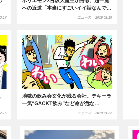
の
ホリエモン×古坂大魔王が語る、超一流
への近道「本当にすごいイイ話なんで…
3.17
ニュース
2019.02.19
入
地獄の飲み会文化が残る会社。テキーラ
一気“GACKT飲み”など命が危な…
2.15
ニュース
2019.01.22