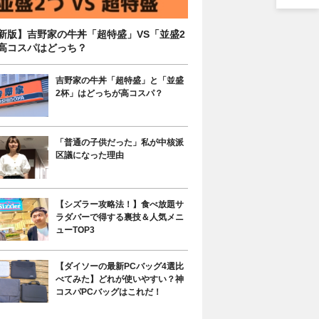
新版】吉野家の牛丼「超特盛」VS「並盛2
高コスパはどっち？
吉野家の牛丼「超特盛」と「並盛
2杯」はどっちが高コスパ？
「普通の子供だった」私が中核派
区議になった理由
【シズラー攻略法！】食べ放題サ
ラダバーで得する裏技＆人気メニ
ューTOP3
【ダイソーの最新PCバッグ4選比
べてみた】どれが使いやすい？神
コスパPCバッグはこれだ！