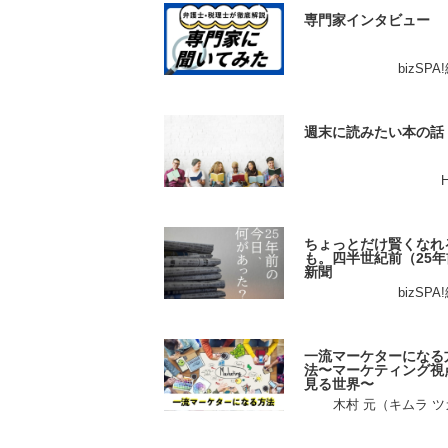
専門家インタビュー
bizSP
週末に読みたい本の話
ちょっとだけ賢くなれ
も。四半世紀前（25年
新聞
bizSP
一流マーケターになる
法〜マーケティング視
見る世界〜
木村 元（キムラ 