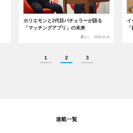
ホリエモンと2代目バチェラーが語る
イ
「マッチングアプリ」の未来
「
暮らし
2018.11.11
1
2
3
連載一覧