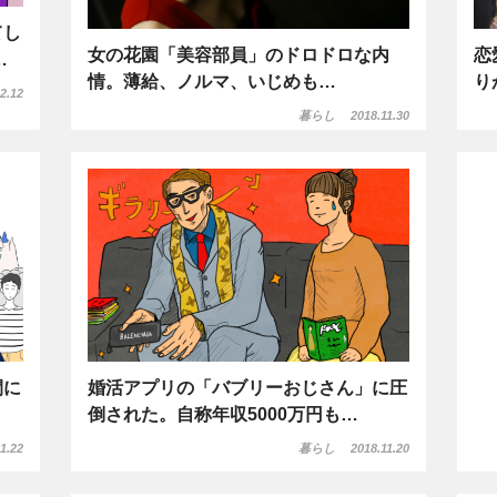
てし
女の花園「美容部員」のドロドロな内
恋
…
情。薄給、ノルマ、いじめも…
り
2.12
暮らし
2018.11.30
間に
婚活アプリの「バブリーおじさん」に圧
倒された。自称年収5000万円も…
1.22
暮らし
2018.11.20