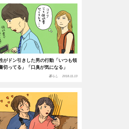
性がドン引きした男の行動「いつも領
書切ってる」「口臭が気になる」
暮らし
2018.11.13