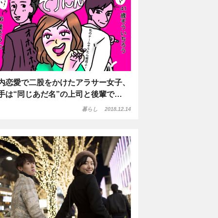
内恋愛で二股をかけたアラサー女子、
手は“同じあだ名”の上司と後輩で…
暮らし
2018.12.14