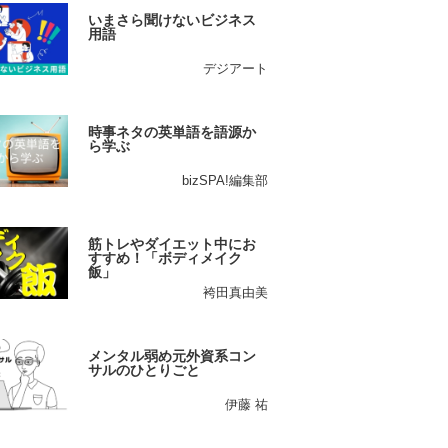
いまさら聞けないビジネス
用語
デジアート
時事ネタの英単語を語源か
ら学ぶ
bizSPA!編集部
筋トレやダイエット中にお
すすめ！「ボディメイク
飯」
袴田真由美
メンタル弱め元外資系コン
サルのひとりごと
伊藤 祐