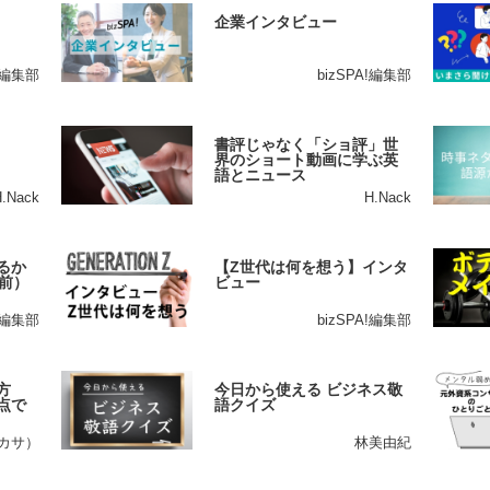
企業インタビュー
A!編集部
bizSPA!編集部
書評じゃなく「ショ評」世
界のショート動画に学ぶ英
語とニュース
H.Nack
H.Nack
るか
【Z世代は何を想う】インタ
前）
ビュー
A!編集部
bizSPA!編集部
方
今日から使える ビジネス敬
点で
語クイズ
ツカサ）
林美由紀