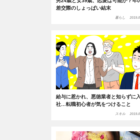
男24歳と女39歳、恋愛は可能か？年
差交際のしょっぱい結末
暮らし
2019.0
給与に惹かれ、悪徳業者と知らずに
社…転職初心者が気をつけること
スキル
2019.0