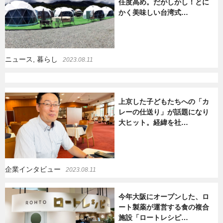
任度高め。だがしかし！とに
かく美味しい台湾式…
ニュース, 暮らし
2023.08.11
上京した子どもたちへの「カ
レーの仕送り」が話題になり
大ヒット。経緯を社…
企業インタビュー
2023.08.11
今年大阪にオープンした、ロ
ート製薬が運営する食の複合
施設「ロートレシピ…