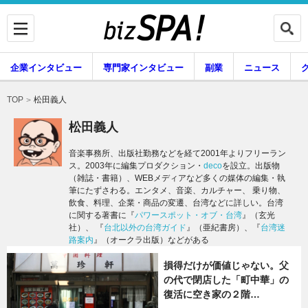
企業インタビュー
専門家インタビュー
副業
ニュース
暮らし
エンタメ
松田義人
TOP
松田義人
音楽事務所、出版社勤務などを経て2001年よりフリーラン
ス。2003年に編集プロダクション・
deco
を設立。出版物
企業インタビュー
専門家インタビュー
（雑誌・書籍）、WEBメディアなど多くの媒体の編集・執
筆にたずさわる。エンタメ、音楽、カルチャー、 乗り物、
飲食、料理、企業・商品の変遷、台湾などに詳しい。台湾
に関する著書に『
パワースポット・オブ・台湾
』（玄光
副業
ニュース
社）、 『
台北以外の台湾ガイド
』（亜紀書房）、『
台湾迷
路案内
』（オークラ出版）などがある
損得だけが価値じゃない。父
グルメ
スキル
の代で閉店した「町中華」の
復活に空き家の２階…