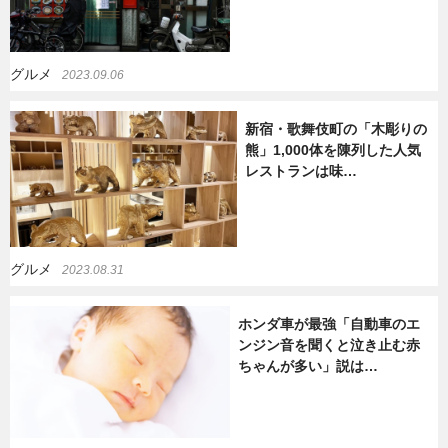
暮らし
エンタメ
グルメ
2023.09.06
連載一覧
新宿・歌舞伎町の「木彫りの
熊」1,000体を陳列した人気
レストランは味…
グルメ
2023.08.31
ホンダ車が最強「自動車のエ
ンジン音を聞くと泣き止む赤
ちゃんが多い」説は…