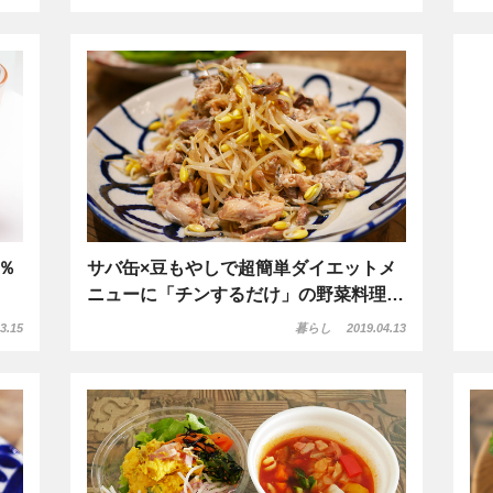
％
サバ缶×豆もやしで超簡単ダイエットメ
ニューに「チンするだけ」の野菜料理…
3.15
暮らし
2019.04.13