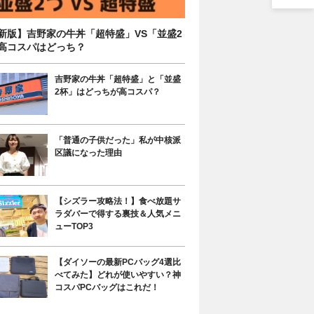
新版】吉野家の牛丼「超特盛」VS「並盛2
高コスパはどっち？
吉野家の牛丼「超特盛」と「並盛
2杯」はどっちが高コスパ？
「普通の子供だった」私が中核派
区議になった理由
【シズラー攻略法！】食べ放題サ
ラダバーで得する裏技＆人気メニ
ューTOP3
【ダイソーの最新PCバッグ4選比
べてみた】どれが使いやすい？神
コスパPCバッグはこれだ！