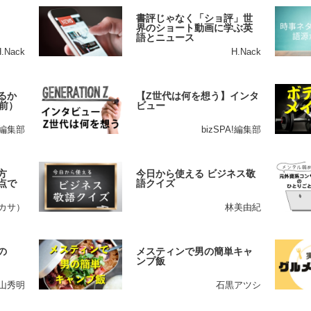
書評じゃなく「ショ評」世
界のショート動画に学ぶ英
語とニュース
H.Nack
H.Nack
るか
【Z世代は何を想う】インタ
前）
ビュー
A!編集部
bizSPA!編集部
方
今日から使える ビジネス敬
点で
語クイズ
ツカサ）
林美由紀
の
メスティンで男の簡単キャ
ンプ飯
山秀明
石黒アツシ