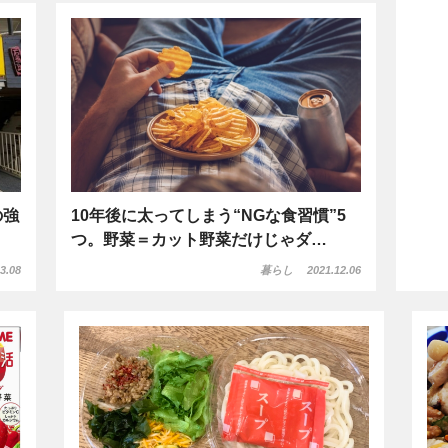
の強
10年後に太ってしまう“NGな食習慣”5
つ。野菜＝カット野菜だけじゃダ…
3.08
暮らし
2021.12.06