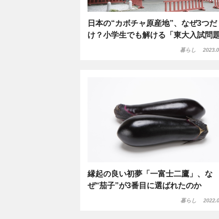
日本の“カボチャ原産地”、なぜ3つだ
け？小学生でも解ける「東大入試問
暮らし
2023.0
縁起の良い初夢「一富士二鷹」、な
ぜ“茄子”が3番目に選ばれたのか
暮らし
2022.0