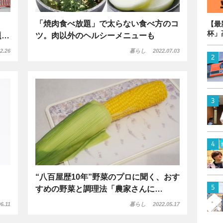
「焼肉食べ放題」で太らない食べ方のコ
【最
杯」
題…
ツ。肉以外のヘルシーメニューも
2.26
暮らし
2022.07.03
“八百屋歴10年”野菜のプロに聞く、おす
すめの野菜と調理法「農家さんに…
6.11
暮らし
2022.05.17