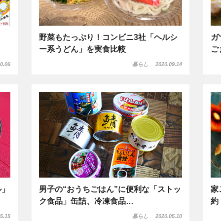
野菜もたっぷり！コンビニ3社「ヘルシ
ガ
ー系うどん」を実食比較
ご
0.06
暮らし
2020.09.14
ル」
男子の“おうちごはん”に便利な「ストッ
家
ク食品」缶詰、冷凍食品…
約
5.15
暮らし
2020.05.10