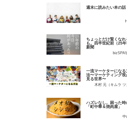
週末に読みたい本の話
ちょっとだけ賢くなれ
も。四半世紀前（25年
新聞
bizSP
一流マーケターになる
法〜マーケティング視
見る世界〜
木村 元（キムラ 
ハズレなし。困った時
「町中華＆焼肉屋」
中