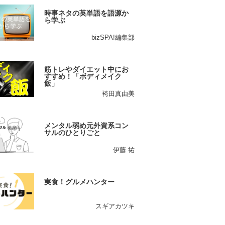
時事ネタの英単語を語源か
ら学ぶ
bizSPA!編集部
筋トレやダイエット中にお
すすめ！「ボディメイク
飯」
袴田真由美
メンタル弱め元外資系コン
サルのひとりごと
伊藤 祐
実食！グルメハンター
スギアカツキ