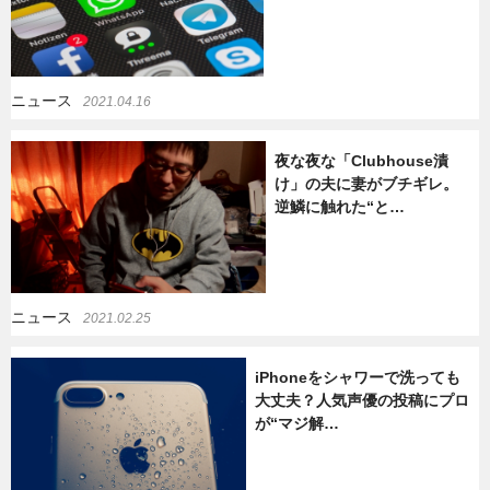
ニュース
2021.04.16
夜な夜な「Clubhouse漬
け」の夫に妻がブチギレ。
逆鱗に触れた“と…
ニュース
2021.02.25
iPhoneをシャワーで洗っても
大丈夫？人気声優の投稿にプロ
が“マジ解…