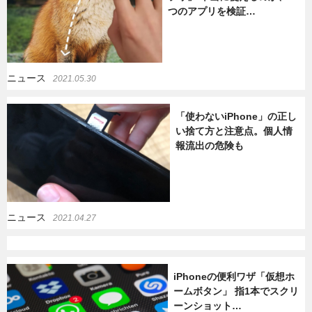
つのアプリを検証…
暮らし
エンタメ
ニュース
2021.05.30
連載一覧
「使わないiPhone」の正し
い捨て方と注意点。個人情
報流出の危険も
ニュース
2021.04.27
iPhoneの便利ワザ「仮想ホ
ームボタン」 指1本でスクリ
ーンショット…