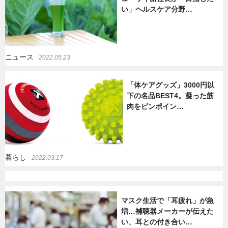
い」ヘルスケア分野…
暮らし
エンタメ
ニュース
2022.05.23
連載一覧
「体ケアグッズ」3000円以
下の名品BEST4。凝った筋
肉をピンポイン…
暮らし
2022.03.17
マスク生活で「耳疲れ」が急
増…補聴器メーカーが伝えた
い、耳との付き合い…