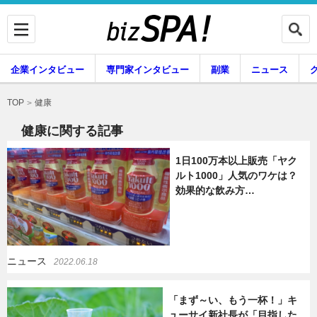
企業インタビュー
専門家インタビュー
副業
ニュース
暮らし
エンタメ
健康
TOP
健康に関する記事
1日100万本以上販売「ヤク
企業インタビュー
専門家インタビュー
ルト1000」人気のワケは？
効果的な飲み方…
副業
ニュース
ニュース
2022.06.18
グルメ
スキル
「まず～い、もう一杯！」キ
ューサイ新社長が「目指した