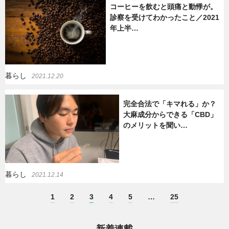
コーヒーを飲むと頭痛と動悸が。
診察を受けてわかったこと／2021
年上半…
暮らし
2021.12.20
完全合法で「キマれる」か？
大麻成分からできる「CBD」
のメリットを聞い…
暮らし
2021.12.14
1
2
3
4
5
…
25
新着連載