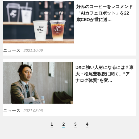
好みのコーヒーをレコメンド
「AIカフェロボット」を22
歳CEOが世に送…
ニュース
2021.10.09
DXに強い人材になるには？東
大・松尾豊教授に聞く、“ア
ナログ体質”を変…
ニュース
2021.08.06
1
2
3
4