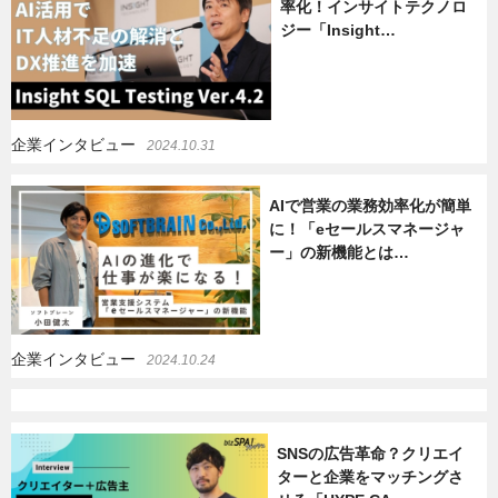
率化！インサイトテクノロ
ジー「Insight…
暮らし
エンタメ
連載一覧
企業インタビュー
2024.10.31
AIで営業の業務効率化が簡単
に！「eセールスマネージャ
ー」の新機能とは…
企業インタビュー
2024.10.24
SNSの広告革命？クリエイ
ターと企業をマッチングさ