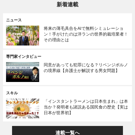
新着連載
ニュース
将来の薄毛具合をAIで無料シミュレーショ
ン！手がけたのは洋ランの世界的栽培業者！
その理由とは
専門家インタビュー
同意があっても犯罪になる？リベンジポルノ
の境界線【弁護士が解説する男女問題】
スキル
「インスタントラーメンは日本生まれ」は本
当か？発明者も諸説ある国民食の歴史【実は
日本が世界初】
連載一覧へ