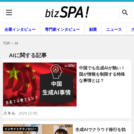
企業インタビュー
専門家インタビュー
副業
ニュース
暮らし
エンタメ
AI
TOP
AIに関する記事
中国でも生成AIが熱い！
企業インタビュー
専門家インタビュー
国が情報を制限する特殊
な事情とは？
副業
ニュース
スキル
2024.12.09
グルメ
スキル
生成AIでクラウド移行を効