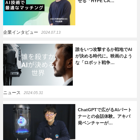
せる「HYPE CA…
企業インタビュー
2024.07.13
誰をいつ攻撃するか戦地でAI
が決める時代に。映画のよう
な「ロボット戦争…
ニュース
2024.05.31
ChatGPTで広がるAIパート
ナーとの会話体験。アキバ
発ベンチャーが…