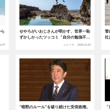
から
せやろがいおじさんが明かす、世界一恥
菅
ずかしかったツッコミ「自分の勉強不…
社
2.07
ニュース
2020.12.05
“暗黙のルール”を破り続けた安倍政権。
「