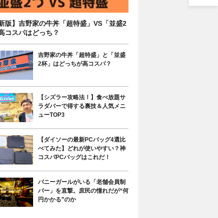
新版】吉野家の牛丼「超特盛」VS「並盛2
高コスパはどっち？
吉野家の牛丼「超特盛」と「並盛
2杯」はどっちが高コスパ？
【シズラー攻略法！】食べ放題サ
ラダバーで得する裏技＆人気メニ
ューTOP3
【ダイソーの最新PCバッグ4選比
べてみた】どれが使いやすい？神
コスパPCバッグはこれだ！
バニーガールがいる「老舗会員制
バー」を直撃。庶民の憧れだが“何
円かかる”のか