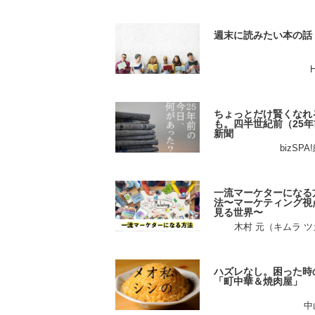
週末に読みたい本の話
ちょっとだけ賢くなれ
も。四半世紀前（25年
新聞
bizSP
一流マーケターになる
法〜マーケティング視
見る世界〜
木村 元（キムラ 
ハズレなし。困った時
「町中華＆焼肉屋」
中