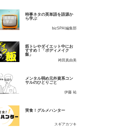
時事ネタの英単語を語源か
ら学ぶ
bizSPA!編集部
筋トレやダイエット中にお
すすめ！「ボディメイク
飯」
袴田真由美
メンタル弱め元外資系コン
サルのひとりごと
伊藤 祐
実食！グルメハンター
スギアカツキ