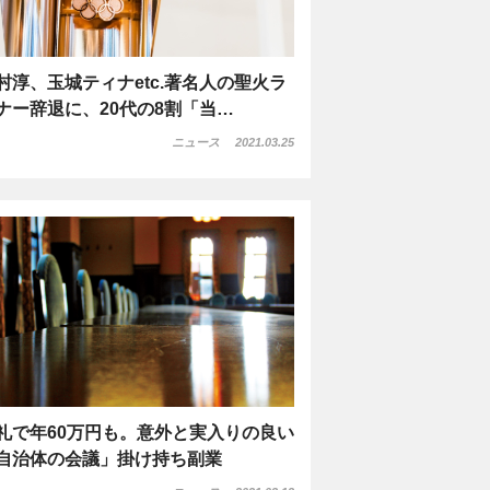
村淳、玉城ティナetc.著名人の聖火ラ
ナー辞退に、20代の8割「当…
ニュース
2021.03.25
礼で年60万円も。意外と実入りの良い
自治体の会議」掛け持ち副業