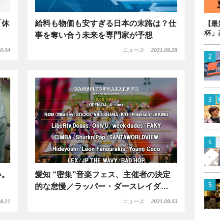
「休
給料も物価も安すぎる日本の末路は？仕
【最
杯」
事を奪い合う未来を専門家が予想
0.04
ニュース
2021.09.28
い。
愛知 “密集”音楽フェス、主催者の決定
的な怠慢／ラッパー・ダースレイダ…
9.21
ニュース
2021.09.03