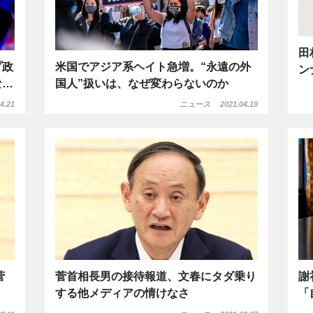
田
プ政
米国でアジア系ヘイト急増。“永遠の外
ン
な…
国人”扱いは、なぜ変わらないのか
4.21
ニュース
2021.04.19
菅
菅首相長男の接待報道、文春にタダ乗り
謝
する他メディアの情けなさ
「