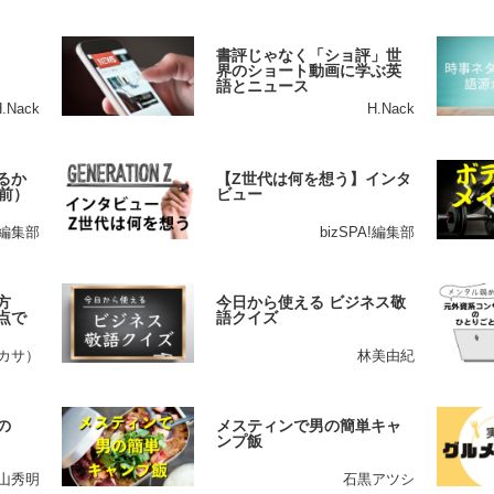
書評じゃなく「ショ評」世
界のショート動画に学ぶ英
語とニュース
H.Nack
H.Nack
るか
【Z世代は何を想う】インタ
前）
ビュー
A!編集部
bizSPA!編集部
方
今日から使える ビジネス敬
点で
語クイズ
ツカサ）
林美由紀
の
メスティンで男の簡単キャ
ンプ飯
山秀明
石黒アツシ