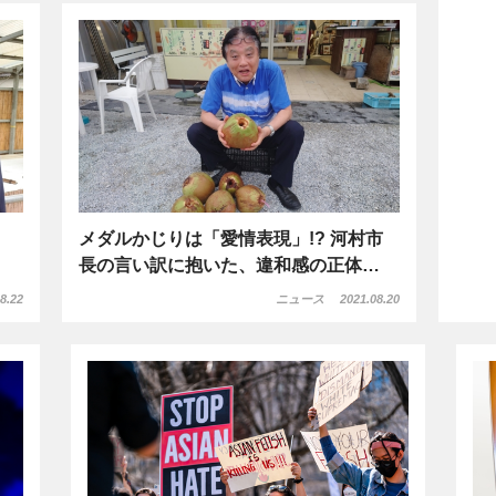
メダルかじりは「愛情表現」!? 河村市
長の言い訳に抱いた、違和感の正体…
8.22
ニュース
2021.08.20