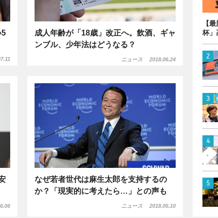
【最
5
成人年齢が「18歳」改正へ。飲酒、ギャ
杯」
ンブル、少年法はどうなる？
7.11
ニュース
2018.06.24
安
なぜ若者世代は麻生太郎を支持するの
か？「現実的に考えたら…」との声も
6.06
ニュース
2018.05.10