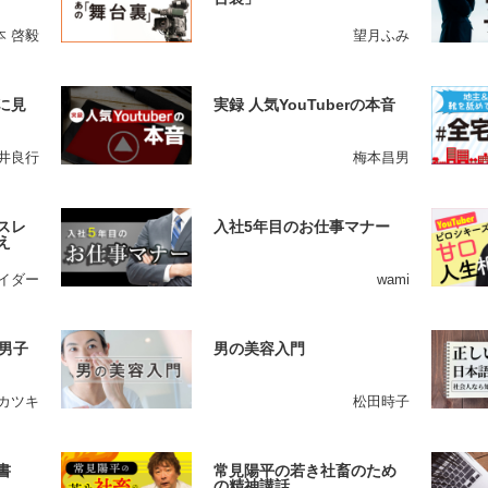
本 啓毅
望月ふみ
に見
実録 人気YouTuberの本音
井良行
梅本昌男
スレ
入社5年目のお仕事マナー
え
イダー
wami
男子
男の美容入門
カツキ
松田時子
書
常見陽平の若き社畜のため
の精神講話