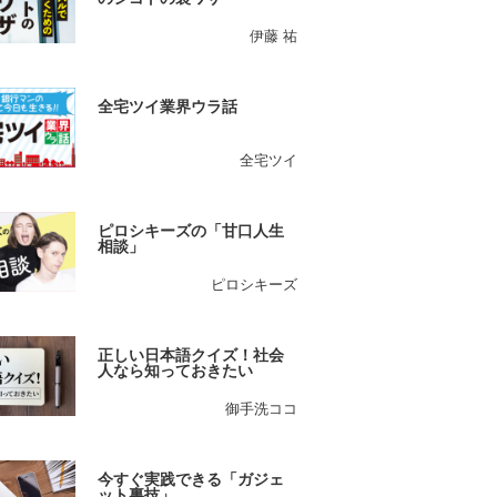
伊藤 祐
全宅ツイ業界ウラ話
全宅ツイ
ピロシキーズの「甘口人生
相談」
ピロシキーズ
正しい日本語クイズ！社会
人なら知っておきたい
御手洗ココ
今すぐ実践できる「ガジェ
ット裏技」