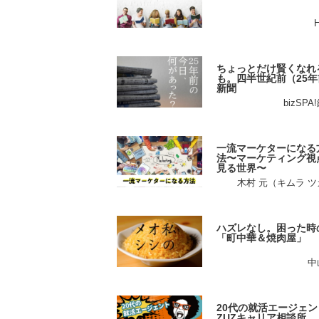
ちょっとだけ賢くなれ
も。四半世紀前（25年
新聞
bizSP
一流マーケターになる
法〜マーケティング視
見る世界〜
木村 元（キムラ 
ハズレなし。困った時
「町中華＆焼肉屋」
中
20代の就活エージェン
ZUZキャリア相談所