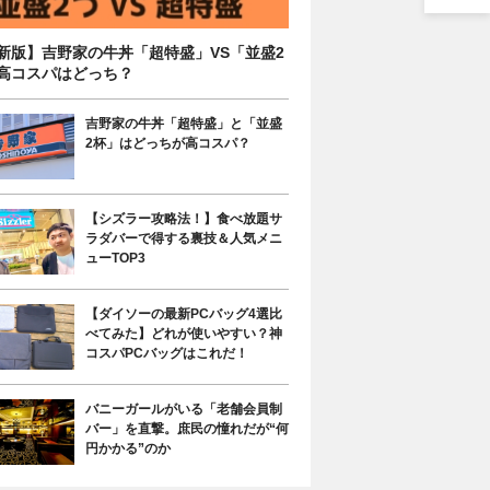
新版】吉野家の牛丼「超特盛」VS「並盛2
高コスパはどっち？
吉野家の牛丼「超特盛」と「並盛
2杯」はどっちが高コスパ？
【シズラー攻略法！】食べ放題サ
ラダバーで得する裏技＆人気メニ
ューTOP3
【ダイソーの最新PCバッグ4選比
べてみた】どれが使いやすい？神
コスパPCバッグはこれだ！
バニーガールがいる「老舗会員制
バー」を直撃。庶民の憧れだが“何
円かかる”のか