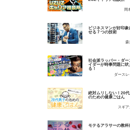
岡
ビジネスマンが好印象
せる７つの技術
森
社会派ラッパー・ダー
イダーが時事問題に吠
る！
ダースレ
絶対ムリしない！20代
のための健康ごはん
スギア
モテるアラサーの教科