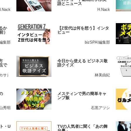
語とニュース
H.Nack
H.Nack
るか
【Z世代は何を想う】インタ
前）
ビュー
A!編集部
bizSPA!編集部
方
今日から使える ビジネス敬
点で
語クイズ
ツカサ）
林美由紀
の
メスティンで男の簡単キャ
ンプ飯
山秀明
石黒アツシ
ト・U
TVの人気者に聞く「あの舞
台裏」