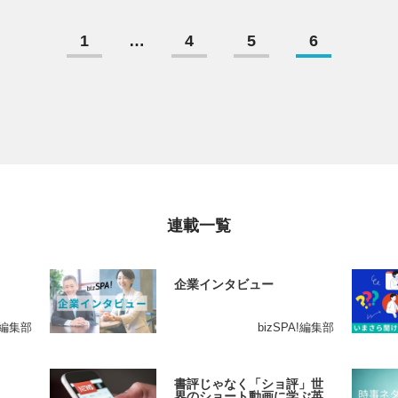
1
…
4
5
6
連載一覧
企業インタビュー
A!編集部
bizSPA!編集部
書評じゃなく「ショ評」世
界のショート動画に学ぶ英