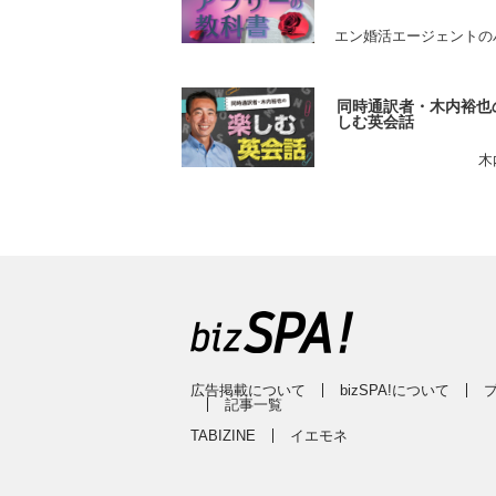
エン婚活エージェントの
同時通訳者・木内裕也
しむ英会話
木
広告掲載について
bizSPA!について
記事一覧
TABIZINE
イエモネ