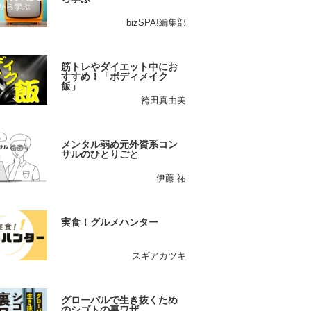
bizSPA!編集部
筋トレやダイエット中にお
すすめ！「ボディメイク
飯」
袴田真由美
メンタル弱め元外資系コン
サルのひとりごと
伊藤 祐
実食！グルメハンター
スギアカツキ
グローバルで生き抜くため
のシゴトの裏ワザ