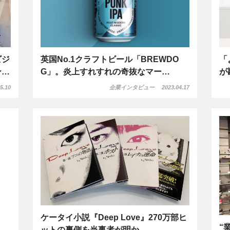
ビジ
英国No.1クラフトビール「BREWDO
「
ン…
G」。炎上すれすれの奇抜なマー…
が
5.10
企業インタビュー
2023.04.17
ケータイ小説『Deep Love』270万部ヒ
“
ットの裏側を当事者が明か…