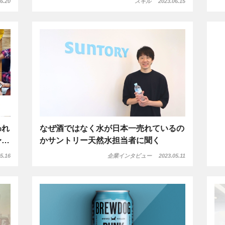
6.20
スキル
2023.06.15
われ
なぜ酒ではなく水が日本一売れているの
〜…
かサントリー天然水担当者に聞く
5.16
企業インタビュー
2023.05.11