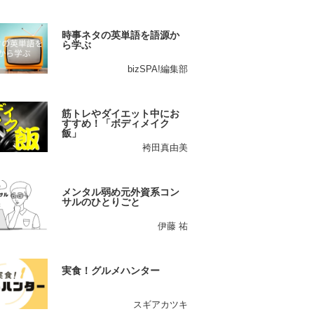
時事ネタの英単語を語源か
ら学ぶ
bizSPA!編集部
筋トレやダイエット中にお
すすめ！「ボディメイク
飯」
袴田真由美
メンタル弱め元外資系コン
サルのひとりごと
伊藤 祐
実食！グルメハンター
スギアカツキ