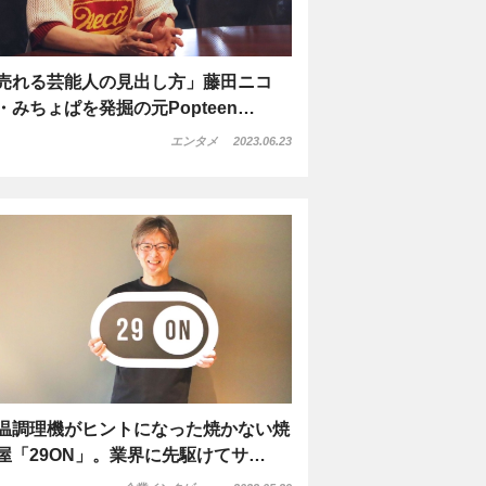
売れる芸能人の見出し方」藤田ニコ
・みちょぱを発掘の元Popteen…
エンタメ
2023.06.23
温調理機がヒントになった焼かない焼
屋「29ON」。業界に先駆けてサ…