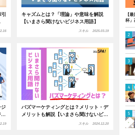
牽引
キャズムとは？「理論」や意味を解説
【最
杯」
…
【いまさら聞けないビジネス用語】
2.16
スキル
2025.03.19
ージ
バズマーケティングとは？メリット・デ
ジ…
メリットも解説【いまさら聞けないビ…
2.19
スキル
2024.12.20