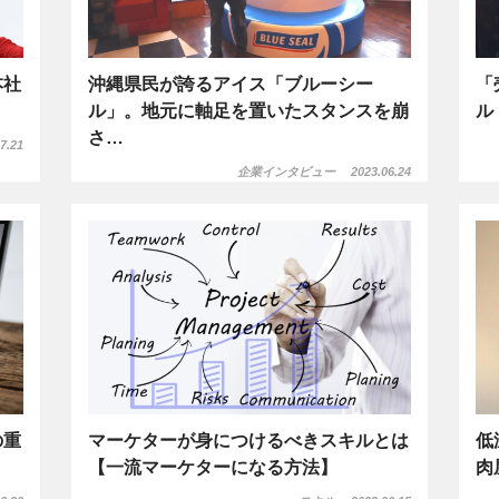
本社
沖縄県民が誇るアイス「ブルーシー
「
ル」。地元に軸足を置いたスタンスを崩
ル
さ…
7.21
企業インタビュー
2023.06.24
の重
マーケターが身につけるべきスキルとは
低
【一流マーケターになる方法】
肉