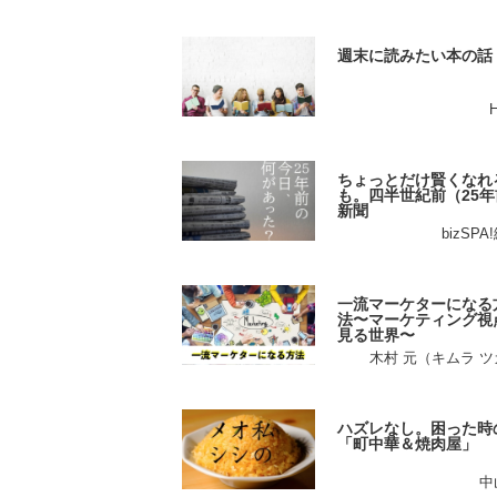
週末に読みたい本の話
ちょっとだけ賢くなれ
も。四半世紀前（25年
新聞
bizSP
一流マーケターになる
法〜マーケティング視
見る世界〜
木村 元（キムラ 
ハズレなし。困った時
「町中華＆焼肉屋」
中