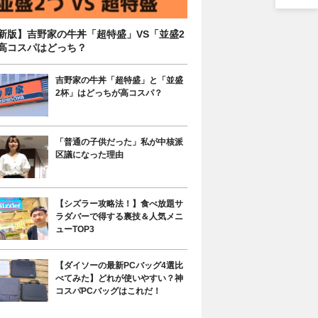
新版】吉野家の牛丼「超特盛」VS「並盛2
高コスパはどっち？
吉野家の牛丼「超特盛」と「並盛
2杯」はどっちが高コスパ？
「普通の子供だった」私が中核派
区議になった理由
【シズラー攻略法！】食べ放題サ
ラダバーで得する裏技＆人気メニ
ューTOP3
【ダイソーの最新PCバッグ4選比
べてみた】どれが使いやすい？神
コスパPCバッグはこれだ！