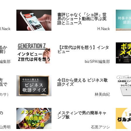
書評じゃなく「ショ評」世
界のショート動画に学ぶ英
語とニュース
H.Nack
H.Nack
るか
【Z世代は何を想う】インタ
前）
ビュー
A!編集部
bizSPA!編集部
方
今日から使える ビジネス敬
点で
語クイズ
ツカサ）
林美由紀
の
メスティンで男の簡単キャ
ンプ飯
山秀明
石黒アツシ