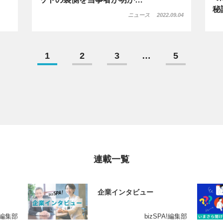
秘
ニュース
2022.09.04
1
2
3
…
5
連載一覧
企業インタビュー
A!編集部
bizSPA!編集部