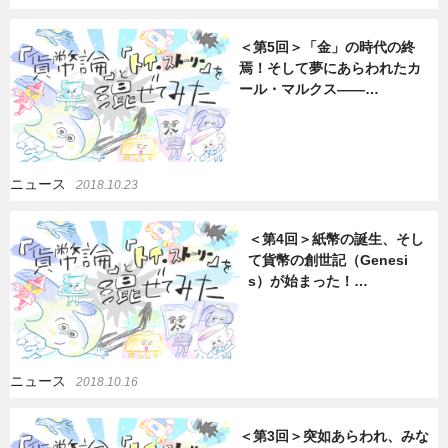
＜第5回＞「金」の時代の終
焉！そして夢にあらわれたカ
ール・マルクス――…
ニュース
2018.10.23
＜第4回＞紙幣の誕生、そし
て貨幣の創世記（Genesi
s）が始まった！…
ニュース
2018.10.16
＜第3回＞突如あらわれ、みな