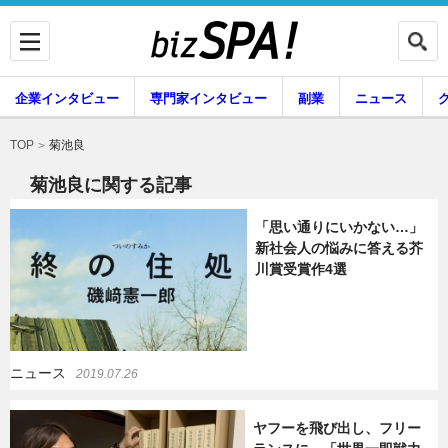
企業インタビュー
専門家インタビュー
副業
ニュース
暮らし
エンタメ
菊池良
TOP
菊池良に関する記事
「思い通りにいかない…」
企業インタビュー
専門家インタビュー
新社会人の悩みに答える芥
川賞受賞作4選
副業
ニュース
ニュース
2019.07.26
グルメ
スキル
ヤフーを飛び出し、フリー