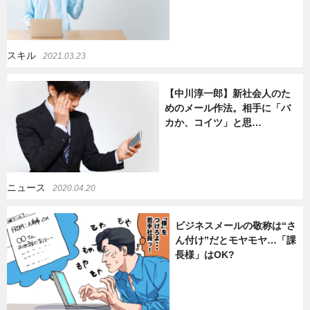
スキル
2021.03.23
【中川淳一郎】新社会人のた
めのメール作法。相手に「バ
カか、コイツ」と思…
ニュース
2020.04.20
ビジネスメールの敬称は“さ
ん付け”だとモヤモヤ…「課
長様」はOK?