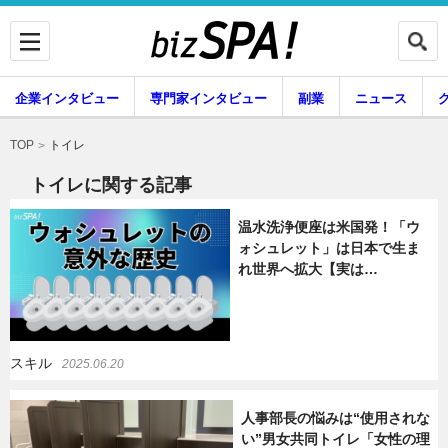
企業インタビュー
専門家インタビュー
副業
ニュース
暮らし
エンタメ
トイレ
TOP
トイレに関する記事
温水洗浄便座は米国発！「ウ
企業インタビュー
専門家インタビュー
ォシュレット」は日本で生ま
れ世界へ拡大【実は…
副業
ニュース
スキル
2025.06.20
グルメ
スキル
人事部長の悩みは“使用されな
い”男女共同トイレ「女性の理