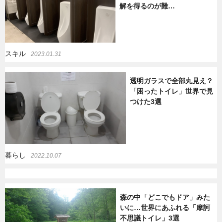
解を得るのが難…
暮らし
エンタメ
スキル
2023.01.31
連載一覧
透明ガラスで全部丸見え？
「困ったトイレ」世界で見
つけた3選
暮らし
2022.10.07
森の中「どこでもドア」みた
いに…世界にあふれる「摩訶
不思議トイレ」3選