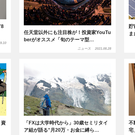
8
貯
任天堂以外にも注目株が！投資家YouTu
ま
berがオススメ「旬のテーマ型…
9.10
ニュース
2021.08.28
？資
「FXは大学時代から」30歳セミリタイ
不
ア組が語る“月20万・お金に縛ら…
宅