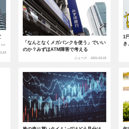
て
1
「なんとなくメガバンクを使う」でいい
ま…
き
のか？みずほATM障害で考える
3.24
ニュース
2021.03.15
株の売り買いタイミングはどう見分け
年