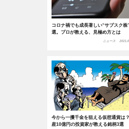
コロナ禍でも成長著しい“サブスク株”
選。プロが教える、見極め方とは
ニュース
2021.0
今から一攫千金を狙える仮想通貨は
産10億円の投資家が教える銘柄3選