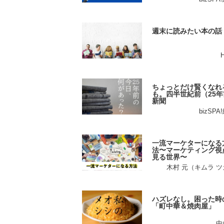
週末に読みたい本の話
ちょっとだけ賢くなれ
も。四半世紀前（25年
新聞
bizSP
一流マーケターになる
法〜マーケティング視
見る世界〜
木村 元（キムラ 
ハズレなし。困った時
「町中華＆焼肉屋」
中