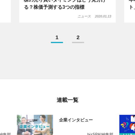
る？株価予測する3つの指標
ト
ニュース
2020.01.13
1
2
連載一覧
企業インタビュー
A!編集部
bizSPA!編集部