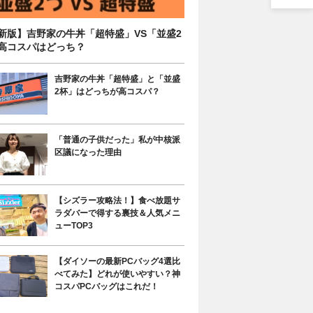
新版】吉野家の牛丼「超特盛」VS「並盛2
高コスパはどっち？
吉野家の牛丼「超特盛」と「並盛
2杯」はどっちが高コスパ？
「普通の子供だった」私が中核派
区議になった理由
【シズラー攻略法！】食べ放題サ
ラダバーで得する裏技＆人気メニ
ューTOP3
【ダイソーの最新PCバッグ4選比
べてみた】どれが使いやすい？神
コスパPCバッグはこれだ！