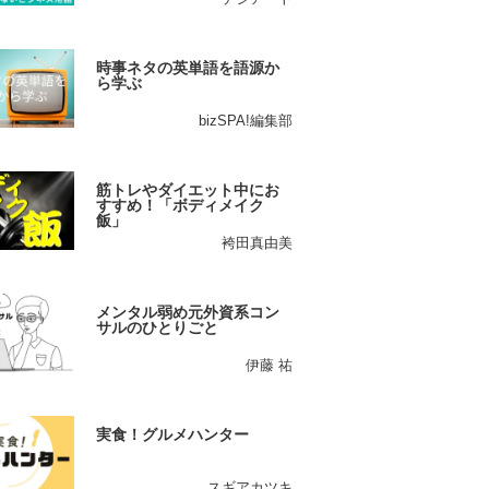
時事ネタの英単語を語源か
ら学ぶ
bizSPA!編集部
筋トレやダイエット中にお
すすめ！「ボディメイク
飯」
袴田真由美
メンタル弱め元外資系コン
サルのひとりごと
伊藤 祐
実食！グルメハンター
スギアカツキ