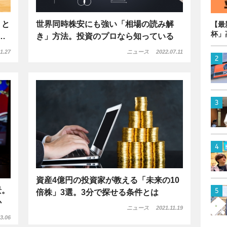
」と
世界同時株安にも強い「相場の読み解
【最
杯」
…
き」方法。投資のプロなら知っている
1.27
ニュース
2022.07.11
資産4億円の投資家が教える「未来の10
景。
倍株」3選。3分で探せる条件とは
か
ニュース
2021.11.19
3.06