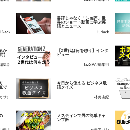
書評じゃなく「ショ評」世
界のショート動画に学ぶ英
語とニュース
H.Nack
H.Nack
るか
【Z世代は何を想う】インタ
前）
ビュー
A!編集部
bizSPA!編集部
方
今日から使える ビジネス敬
点で
語クイズ
ツカサ）
林美由紀
の
メスティンで男の簡単キャ
ンプ飯
山秀明
石黒アツシ