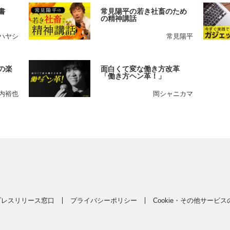
書
常見陽平の若き社畜のため
の精神講話
ハヤシ
常見陽平
の楽
面白くて変な働き方改革
「働き方ヘン革！」
内裕也
岡シャニカマ
プレスリリース窓口
プライバシーポリシー
Cookie・その他サービ