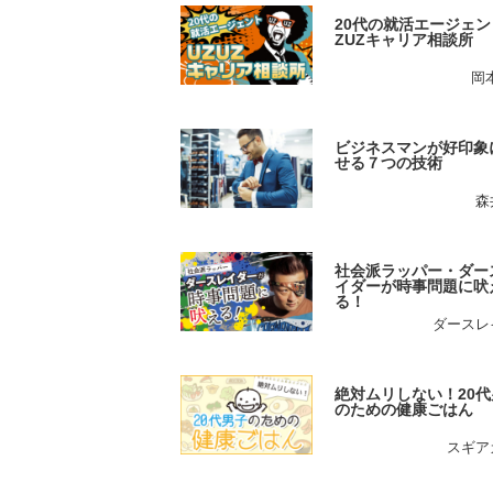
20代の就活エージェン
ZUZキャリア相談所
岡
ビジネスマンが好印象
せる７つの技術
森
社会派ラッパー・ダー
イダーが時事問題に吠
る！
ダースレ
絶対ムリしない！20代
のための健康ごはん
スギア