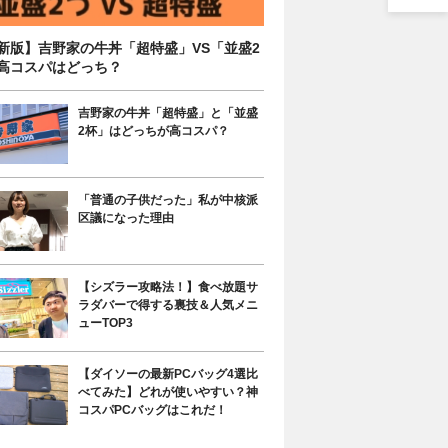
新版】吉野家の牛丼「超特盛」VS「並盛2
高コスパはどっち？
吉野家の牛丼「超特盛」と「並盛
2杯」はどっちが高コスパ？
「普通の子供だった」私が中核派
区議になった理由
【シズラー攻略法！】食べ放題サ
ラダバーで得する裏技＆人気メニ
ューTOP3
【ダイソーの最新PCバッグ4選比
べてみた】どれが使いやすい？神
コスパPCバッグはこれだ！