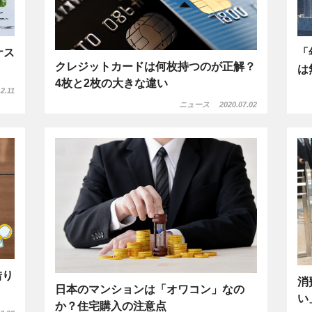
ナス
「
クレジットカードは何枚持つのが正解？
は
4枚と2枚の大きな違い
2.11
ニュース
2020.07.02
借り
消
日本のマンションは「オワコン」なの
い
か？住宅購入の注意点