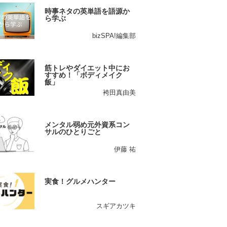
時事ネタの英単語を語源か
ら学ぶ
bizSPA!編集部
筋トレやダイエット中にお
すすめ！「ボディメイク
飯」
袴田真由美
メンタル弱め元外資系コン
サルのひとりごと
伊藤 祐
実食！グルメハンター
スギアカツキ