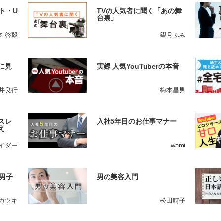
ト・U
TVの人気者に聞く「あの舞
台裏」
本 啓毅
望月ふみ
に見
実録 人気YouTuberの本音
井良行
梅本昌男
スレ
入社5年目のお仕事マナー
え
イダー
wami
男子
男の美容入門
カツキ
松田時子