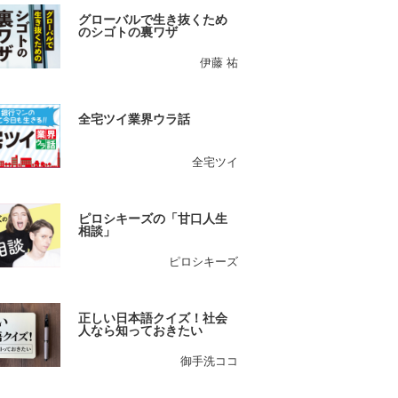
グローバルで生き抜くため
のシゴトの裏ワザ
伊藤 祐
全宅ツイ業界ウラ話
全宅ツイ
ピロシキーズの「甘口人生
相談」
ピロシキーズ
正しい日本語クイズ！社会
人なら知っておきたい
御手洗ココ