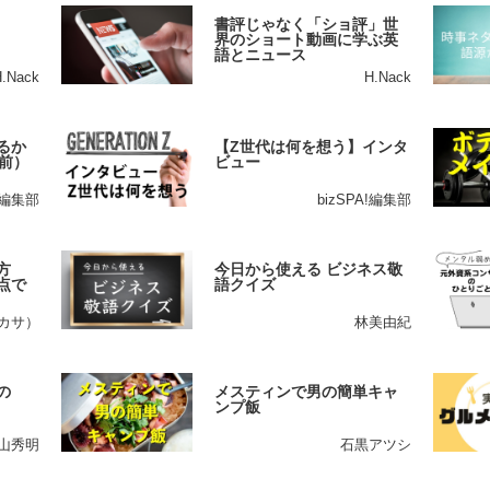
書評じゃなく「ショ評」世
界のショート動画に学ぶ英
語とニュース
H.Nack
H.Nack
るか
【Z世代は何を想う】インタ
前）
ビュー
A!編集部
bizSPA!編集部
方
今日から使える ビジネス敬
点で
語クイズ
ツカサ）
林美由紀
の
メスティンで男の簡単キャ
ンプ飯
山秀明
石黒アツシ