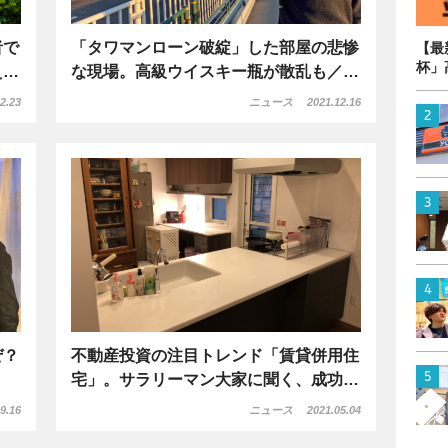
者で
「タワマンローン破綻」した部屋の悲惨
【最
杯」
え…
な現場。高級ウイスキー瓶が散乱も／…
2.23
ニュース
2021.12.16
ぜ？
不動産投資の注目トレンド「賃貸併用住
宅」。サラリーマン大家に聞く、成功…
9.16
ニュース
2021.05.04