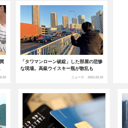
買
「タワマンローン破綻」した部屋の悲惨
…
な現場。高級ウイスキー瓶が散乱も
5.02
ニュース
2021.02.10