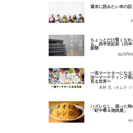
週末に読みたい本の話
ちょっとだけ賢くなれ
も。四半世紀前（25年
新聞
bizSP
一流マーケターになる
法〜マーケティング視
見る世界〜
木村 元（キムラ 
ハズレなし。困った時
「町中華＆焼肉屋」
中