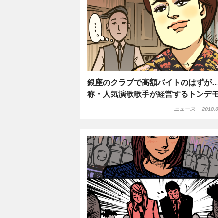
銀座のクラブで高額バイトのはずが
称・人気演歌歌手が経営するトンデ
ニュース
2018.0