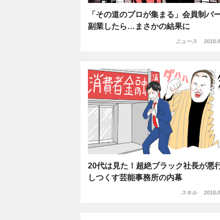
「その道のプロが集まる」会員制バ
副業したら…まさかの結果に
ニュース
2018.0
20代は見た！超絶ブラック社長が悪
しつくす芸能事務所の内幕
スキル
2018.0