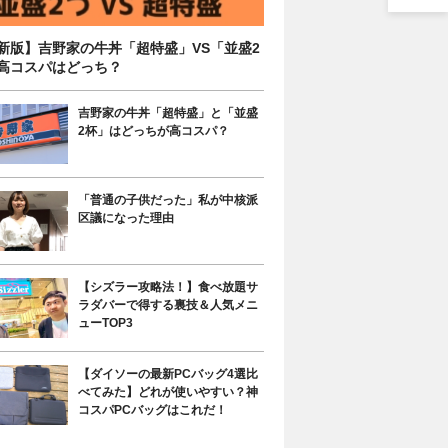
新版】吉野家の牛丼「超特盛」VS「並盛2
高コスパはどっち？
吉野家の牛丼「超特盛」と「並盛
2杯」はどっちが高コスパ？
「普通の子供だった」私が中核派
区議になった理由
【シズラー攻略法！】食べ放題サ
ラダバーで得する裏技＆人気メニ
ューTOP3
【ダイソーの最新PCバッグ4選比
べてみた】どれが使いやすい？神
コスパPCバッグはこれだ！