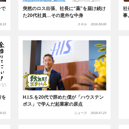
ーで
突然のロス出張、社長に“薬”を届け続け
社
た20代社員…その意外な中身
事
8.15
スキル
2018.08.08
行を
H.I.S.を20代で辞めた僕が「ハウステン
ボス」で学んだ起業家の原点
8.01
ニュース
2018.07.23