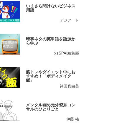
いまさら聞けないビジネス
用語
デジアート
時事ネタの英単語を語源か
ら学ぶ
bizSPA!編集部
筋トレやダイエット中にお
すすめ！「ボディメイク
飯」
袴田真由美
メンタル弱め元外資系コン
サルのひとりごと
伊藤 祐