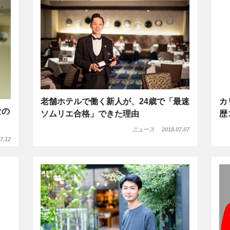
老舗ホテルで働く新人が、24歳で「最速
カ
なの
ソムリエ合格」できた理由
歴
ニュース
2018.07.07
7.12