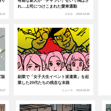
有能な新人が「チャラい」せいで飛ばさ
張り
れ…上司につけこまれた愛車通勤
スキル
2018.10.08
0.12
ズ販
副業で「女子大生イベント派遣業」を起
業した20代たちの残念な末路
9.27
ニュース
2018.09.25