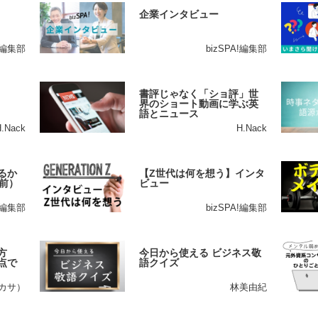
企業インタビュー
A!編集部
bizSPA!編集部
書評じゃなく「ショ評」世
界のショート動画に学ぶ英
語とニュース
H.Nack
H.Nack
るか
【Z世代は何を想う】インタ
前）
ビュー
A!編集部
bizSPA!編集部
方
今日から使える ビジネス敬
点で
語クイズ
ツカサ）
林美由紀