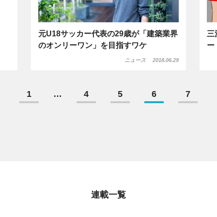
元U18サッカー代表の29歳が「建築業界
三
のオンリーワン」を目指すワケ
ー
ニュース
2018.06.29
1
…
4
5
6
7
連載一覧