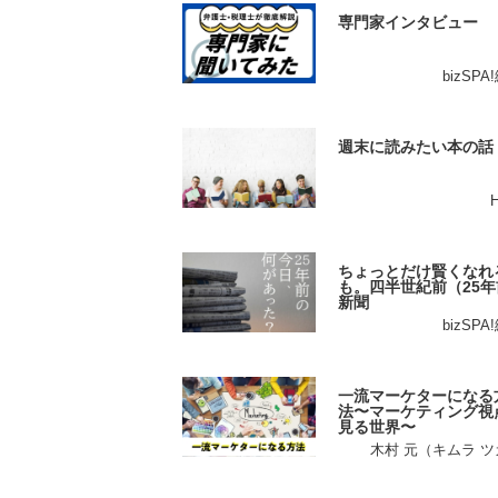
専門家インタビュー
bizSP
週末に読みたい本の話
ちょっとだけ賢くなれ
も。四半世紀前（25年
新聞
bizSP
一流マーケターになる
法〜マーケティング視
見る世界〜
木村 元（キムラ 