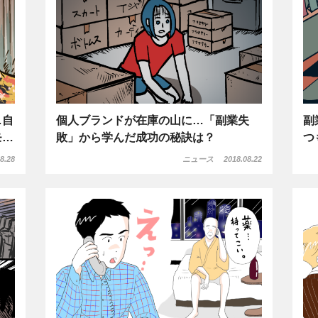
…自
個人ブランドが在庫の山に…「副業失
副
モ…
敗」から学んだ成功の秘訣は？
つ
8.28
ニュース
2018.08.22