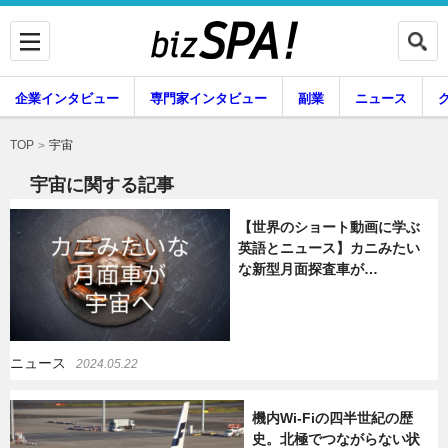
企業インタビュー
専門家インタビュー
副業
ニュース
暮らし
エンタメ
宇宙
TOP
宇宙に関する記事
【世界のショート動画に学ぶ
企業インタビュー
専門家インタビュー
英語とニュース】カニみたい
な新型月面探査車が…
副業
ニュース
ニュース
2024.05.22
グルメ
スキル
機内Wi-Fiの四半世紀の歴
史。北極でつながらない状