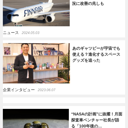
況に改善の兆しも
暮らし
エンタメ
ニュース
2024.05.03
連載一覧
あのギャツビーが宇宙でも
使える？進化するスペース
グッズを追った
企業インタビュー
2023.06.07
“NASAの計画”に抜擢！月面
探査車ベンチャー社長が語
る「100年後の…