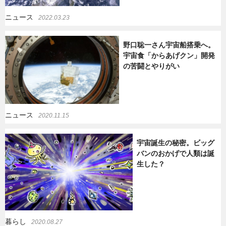
ニュース
2022.03.23
野口聡一さん宇宙船搭乗へ。
宇宙食「からあげクン」開発
の苦闘とやりがい
ニュース
2020.11.15
宇宙誕生の秘密。ビッグ
バンのおかげで人類は誕
生した？
暮らし
2020.08.27